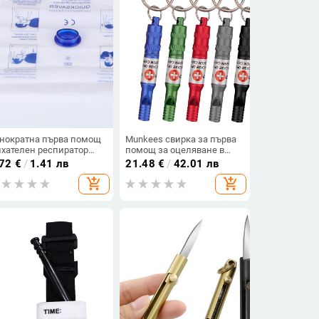
нократна първа помощ
Munkees свирка за първа
хателен респиратор
помощ за оцеляване в
та в уста CPR щит за
дивата природа,
.72
€
/
1.41 лв
21.48
€
/
42.01 лв
це Изкуствено дишане
животоспасяваща свирка
add_shopping_cart
add_shopping_cart
хателна маска
за оцеляване на открито,
асителни инструменти
високочестотна свирка за
дива природа,
водоустойчива