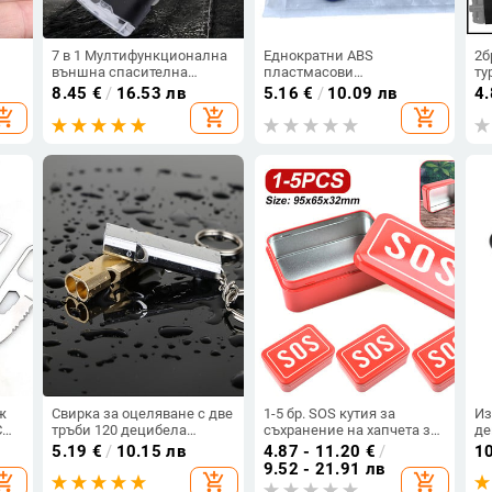
7 в 1 Мултифункционална
Еднократни ABS
2б
външна спасителна
пластмасови
ту
свирка Къмпинг
хемостатични щипки
Въ
8.45
€
/
16.53 лв
5.16
€
/
10.09 лв
4
Преносима спешна SOS
Хирургически щипки
пл
opping_cart
add_shopping_cart
add_shopping_cart
свирка със светодиодна
Ourdoor Инструменти за
Жи
светлина Термометър
първа помощ за
EM
Компас
медицинска сестра
съ
Медицински клещи
ж
Свирка за оцеляване с две
1-5 бр. SOS кутия за
Из
C
тръби 120 децибела
съхранение на хапчета за
де
мощ
Преносима свирка от
лекарства, контейнер с
за
5.19
€
/
10.15 лв
4.87 - 11.20
€
/
1
неръждаема стомана
капак за комплекти
Ло
9.52 - 21.91 лв
opping_cart
add_shopping_cart
add_shopping_cart
Туризъм на открито
екипировка за оцеляване
от