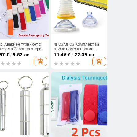
бр. Авариен турникет с
4PCS/3PCS Комплект за
тарама Спорт на открито
първа помощ против
рза спешна помощ за
задушаване, задушаване
.87
€
/
9.52 лв
11.45
€
/
22.39 лв
дицинска сестра за
Аварийно устройство за
add_shopping_cart
add_shopping_cart
рва помощ Обща
използване на дихателни
отреба
тренажори Комбинирани
комплекти за задушаване
Portabl