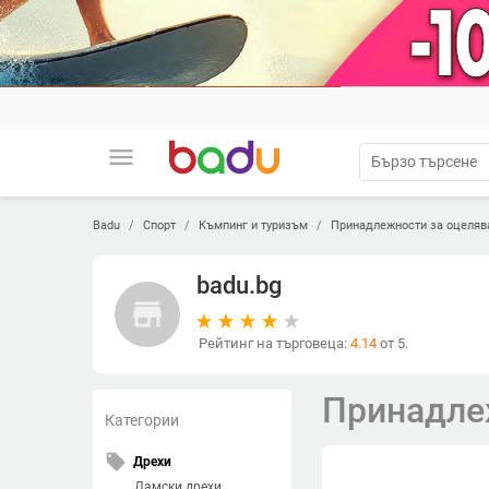
menu
Badu
Спорт
Къмпинг и туризъм
Принадлежности за оцеляв
badu.bg
store
Рейтинг на търговеца:
4.14
от 5.
Принадле
Категории
local_offer
Дрехи
Дамски дрехи