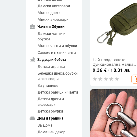
Дамски аксесоари
Мъжки дрехи
Мъжки аксесоари
business_center
Чанти и Обувки
Дамски чанти и
обувки
Мъжки чанти и обувки
Сакове и пътни чанти
child_friendly
За деца и бебета
Най-продаваната
функционална малка
Детски играчки
чанта-портфейл, компл
9.36
€
/
18.31 лв
Бебешки дрехи, обувки
за пътуване на открито
add_sh
мини чанта, портмоне 
и аксесоари
монети и чанта за
За училище
съхранение на карти
Детски раници и чанти
Детски дрехи и
аксесоари
Детски обувки
weekend
Дом и Градина
За Дома
Домашен декор