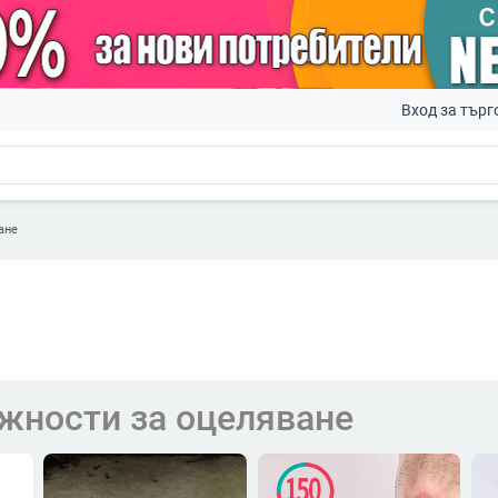
Вход за търг
ане
жности за оцеляване