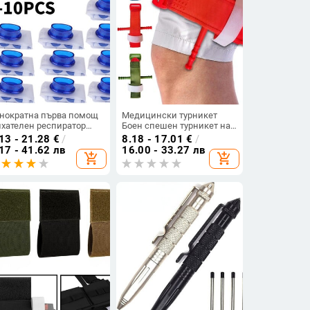
нократна първа помощ
Медицински турникет
хателен респиратор
Боен спешен турникет на
R Щит за лице Маска за
открито Спасителен бърз
13 - 21.28
€
/
8.18 - 17.01
€
/
куствено дишане
хемостатичен контрол
17 - 41.62 лв
16.00 - 33.27 лв
add_shopping_cart
add_shopping_cart
арийно обучение
Оборудване Регистрация
асителен инструмент за
за контрол на кръвоизлив
еляване