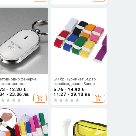
рвени винтове Шпилки
Отварачка Везна Линийка
нт адаптер
Ножче за нокти Външен
инструмент
етодиодно фенерче
5/1 бр. Турникет Бързо
станционно
освобождаване Бавно
равление на звука
сестрински персонал
73 - 12.20
€
/
5.76 - 14.92
€
/
губен ключ Търсене на
Авариен спортен турникет
34 - 23.86 лв
11.27 - 29.18 лв
add_shopping_cart
add_shopping_cart
тор за автомобил
Катарама Оцеляване на
катор Ключодържател
открито Къмпинг
ни аларма Локатор
оборудване
ack Ключ Портфейл
омашни любимци
лефон