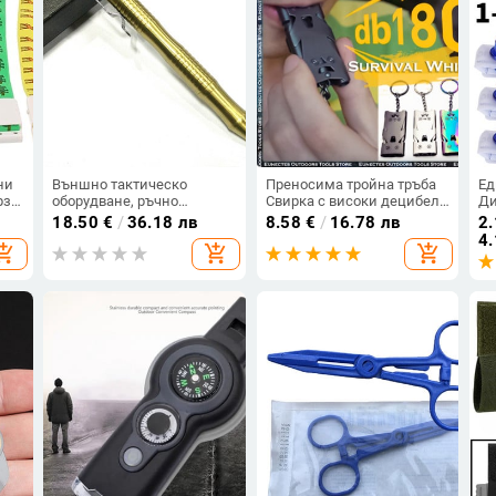
ни
Външно тактическо
Преносима тройна тръба
Ед
рзо
оборудване, ръчно
Свирка с високи децибели
Ди
изработени месингови
Спешна SOS свирка
CP
18.50
€
/
36.18 лв
8.58
€
/
16.78 лв
2.
болтове, химикалка,
Ключодържател EDC
из
4.
opping_cart
add_shopping_cart
add_shopping_cart
оръжие за самозащита,
Инструмент Оцеляване на
Ав
лагер, поход, безопасност,
открито Свирка за
Сп
оцеляване,
мажоретки
оц
мултиинструмент