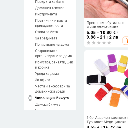
Продукти за баня
Домашен текстил
Инструменти
Празнични и парти
Преносима бутилка с
принадлежности
мини уплътнения
Водоустойчива кутия
Стоки за бита
5.05 - 10.80
€
/
Бутилки за лекарства
9.88 - 21.12 лв
За Градината
add_sh
Титаниева сплав Калъф
хапчета за първа помо
Почистване на дома
EDC Консумативи
Съхранение и
Ключодържател
организиране за дома
Изкуства, занаяти, шев
и кройка
Уреди за дома
За офиса
Части и аксесоари за
домакински уреди
watch
Часовници и Бижута
Дамски бижута
Часовници
Мъжки бижута
1 бр. Авариен комплек
Турникет Медицински
Направи си сам
Бързо бавно
8.55
€
/
16.72 лв