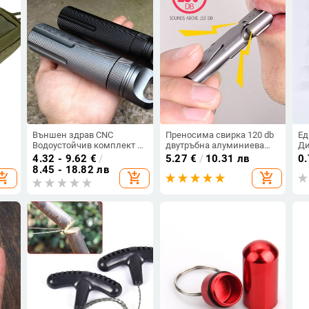
Външен здрав CNC
Преносима свирка 120 db
Ед
Водоустойчив комплект за
двутръбна алуминиева
Ди
ект
първа помощ при спешни
сплав спасителна спешна
ус
4.32 - 9.62
€
/
5.27
€
/
10.31 лв
0
,
случаи Безопасна бутилка
SOS безопасност свирка
ли
8.45 - 18.82 лв
opping_cart
add_shopping_cart
add_shopping_cart
за
с хапчета за оцеляване
за оцеляване открит EDC
Ди
Алуминиева къмпинг EDC
инструмент
Сп
Кутия за резервоари за
цигари