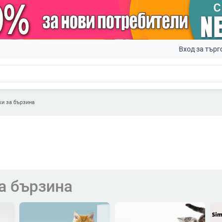
Вход за търг
ки за бързина
а бързина