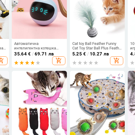
Автоматична
Cat toy Ball Feather Funny
10
за
интелигентна котешка
Cat Toy Star Ball Plus Feather
иг
 на
играчка USB интерактивна
Foam Ball Throwing Toys
Ин
35.64
€
/
69.71 лв
5.25
€
/
10.27 лв
4
електрическа скачаща
Интерактивни плюшени
ко
opping_cart
add_shopping_cart
add_shopping_cart
ица
топка Самовъртящи се
играчки Pet Supplies katten
др
играчки Роллинг скачаща
toy
То
чка
топка за домашен
Об
любимец Коте Куче Деца
д