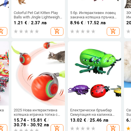
Colorful Pet Cat Kitten Play
5 бр. Интерактивен ловец
30
Balls with Jingle Lightweight
закачка котешка пръчка
Ин
и
Bell Pounce Chase Rattle Toy
Резервна пръчка за
Иг
1.21
€
/
2.37 лв
8.96
€
/
17.52 лв
2
за
for Cat Toy Pet Toys
закачка за котка Стоки за
ко
opping_cart
add_shopping_cart
add_shopping_cart
,
домашни любимци
Котешка пръчица Играчки
Пълнежи за повечето
котки Котенца
ка
2025 Нова интерактивна
Електрически бръмбар
Ca
котешка играчка топка с
Симулация на калинка
Su
опашка от пера,
Животно Играчка за
Pu
15.74 - 15.81
€
/
13.02
€
/
25.46 лв
6
акумулаторна
насекоми Играчка за
Пл
30.78 - 30.92 лв
opping_cart
add_shopping_cart
add_shopping_cart
интелигентна търкаляща
котка Мини играчки с
Въ