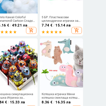
nrio Kawaii Colorful
5 БР. Пластмасови
nnamoroll Cartoon Сладки
цилиндрични играчки за
юшени играчки По-
котки за домашни
5.16
€
/
49.21 лв
7.74
€
/
15.14 лв
юшена мека
любимци с малка
add_shopping_cart
add_shopping_cart
зглавница Подарък за
камбанка Цветна играчка
жден ден Плюшени
за домашни любимци за
кли Подарък за
обучение
иятелка
юшена симулационна
Котешка играчка Мини
шка Играчка за
котешка смилаща котешка
омашни любимци
билка Играчки Забавни
.84
€
/
15.33 лв
8.36
€
/
16.35 лв
тешка билка Мишки
интерактивни плюшени