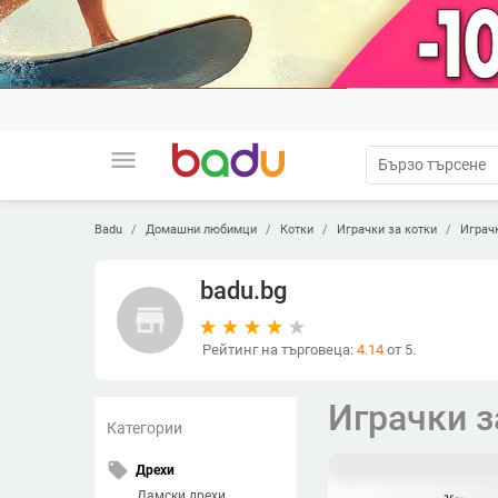
menu
Badu
Домашни любимци
Котки
Играчки за котки
Играч
badu.bg
store
Рейтинг на търговеца:
4.14
от 5.
Играчки з
Категории
local_offer
Дрехи
Дамски дрехи