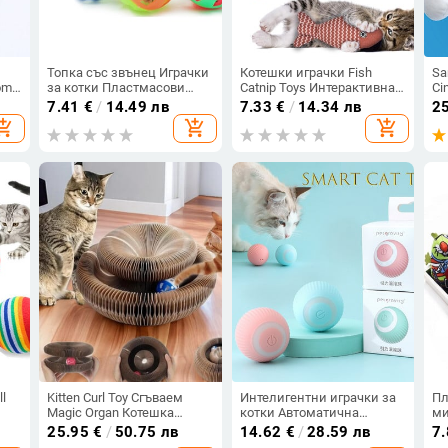
Топка със звънец Играчки
Котешки играчки Fish
Sa
oms
за котки Пластмасови
Catnip Toys Интерактивна
Ci
дрънкалки Игра Дъвкалка
котешка играчка Cat Chew
пл
7.41
€
/
14.49 лв
7.33
€
/
14.34 лв
2
и
Дрънкалка Топки за
Toy Cat Pillow Toys Kitten
пл
opping_cart
add_shopping_cart
add_shopping_cart
а за
надраскване
Exercise Kicker Toys for
въ
Интерактивни играчки за
Indoor Cats Kitty Kit
ро
обучение на котки
ку
g
Доставки за домашни
пр
котки
ll
Kitten Curl Toy Сгъваем
Интелигентни играчки за
Пл
Magic Organ Котешка
котки Автоматична
ми
дъска за драскане
търкаляща се топка
д
25.95
€
/
50.75 лв
14.62
€
/
28.59 лв
7
Устойчив рециклируем
Електрически играчки за
Ко