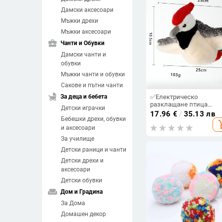
Дамски аксесоари
Мъжки дрехи
Мъжки аксесоари
business_center
Чанти и Обувки
Дамски чанти и
обувки
Мъжки чанти и обувки
Сакове и пътни чанти
child_friendly
За деца и бебета
✅Електрическо
разклащане птица
Детски играчки
играчка котка играчка
17.96
€
/
35.13 лв
Бебешки дрехи, обувки
котка викаща птица
add_sh
играчка котка игра
и аксесоари
самостоятелно
За училище
забавление котешка
пръчка трансгранична
Детски раници и чанти
партида
Детски дрехи и
аксесоари
Детски обувки
weekend
Дом и Градина
За Дома
Домашен декор