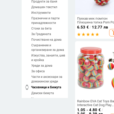
Продукти за баня
Домашен текстил
Инструменти
Празнични и парти
Пухкав мек помпон
Плюшена топка Pom P
принадлежности
5 см Pompones
6.53
€
/
12.77 лв
Стоки за бита
Интерактивни плюшен
add_sh
домашни котки Играчк
За Градината
хвърляне Котешки
Почистване на дома
консумативи за
забавление Dropshippin
Съхранение и
организиране за дома
Изкуства, занаяти, шев
и кройка
Уреди за дома
За офиса
Части и аксесоари за
домакински уреди
watch
Часовници и Бижута
Дамски бижута
Часовници
Rainbow EVA Cat Toys Ba
Мъжки бижута
Interactive Cat Dog Play
Дъвчаща дрънкалка
1.05 - 4.80
€
/
Направи си сам
Scratch EVA Ball Training