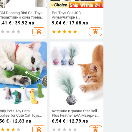
CM Dancing Bird Cat Toys
Pet Toys Cat USB
терактивни коча трева
Акумулаторна
рачки за упражнения за
многофункционална
0.41
€
/
39.92 лв
9.04
€
/
17.68 лв
тки на закрито
лазерна играчка за
add_shopping_cart
add_shopping_cart
домашни любимци за
котки Интерактивна
забавна тренировка на
коте Лазерна играчка
Аксесоари за котки
tnip Pets Toy Cats
Котешка играчка Star Ball
pplies for Cute Cat Toys
Plus Feather EVA Материал
ppy Kitten Teeth Toeth Cat
Light Foam Ball Throwing
.56
€
/
12.83 лв
6.54
€
/
12.79 лв
юшена палец
Funny Toy Star Texture Ball
add_shopping_cart
add_shopping_cart
зглавница Защита на
Feather Toy for Dog Cat