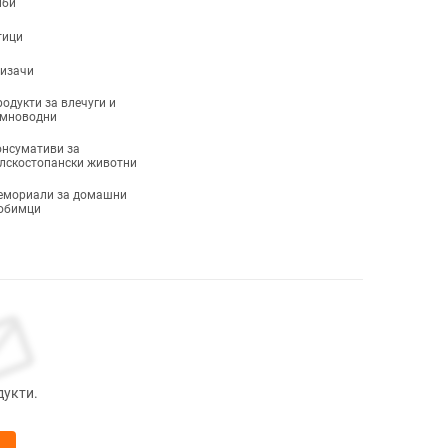
иби
тици
ризачи
одукти за влечуги и
емноводни
нсумативи за
лскостопански животни
емориали за домашни
юбимци
дукти.