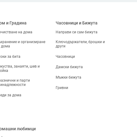
ом и Градина
Часовници и Бижута
чистване на дома
Направи си сам бижута
хранение и организиране
Ключодържатели, брошки и
 дома
други
оки за бита
Часовници
куства, занаяти, шев и
Дамски бижута
ойка
Мъжки бижута
азнични и парти
ринадлежности
Гривни
еди за дома
омашни любимци