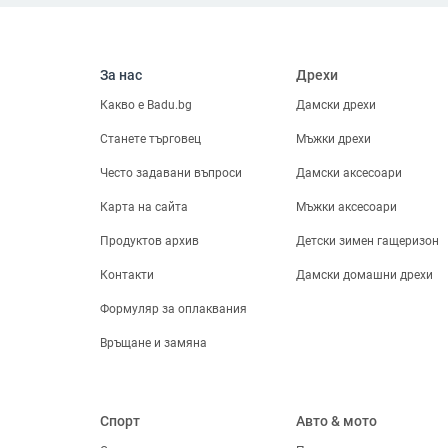
бижута
Ключодържатели,
брошки и други
fitness_center
Спорт
За нас
Дрехи
Спортно облекло
Какво е Badu.bg
Дамски дрехи
Спортни Обувки
Спортове
Станете търговец
Мъжки дрехи
Водни спортове
Често задавани въпроси
Дамски аксесоари
Къмпинг и туризъм
Аксесоари за спорт
Карта на сайта
Мъжки аксесоари
Забавление
Продуктов архив
Детски зимен гащеризон
Стрелба
Спортни сакове
Контакти
Дамски домашни дрехи
Спортове с ракети
Боулинг
Формуляр за оплаквания
Отборни спортове
Връщане и замяна
directions_car
Авто & мото
Продукти за
екстериора
Автоелектроника
Спорт
Авто & мото
Интериорни аксесоари