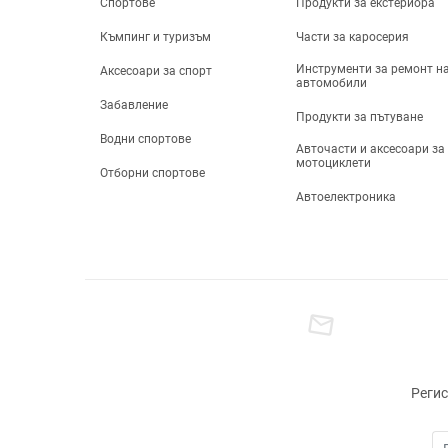
Спортове
Продукти за екстериора
Почистване на
автомобила и
Къмпинг и туризъм
Части за каросерия
подръжка
Инструменти за ремонт н
Части за каросерия
Аксесоари за спорт
автомобили
Инструменти за
Забавление
ремонт на автомобили
Продукти за пътуване
Продукти за пътуване
Водни спортове
Авточасти и аксесоари за
Авточасти и аксесоари
мотоциклети
за мотоциклети
Отборни спортове
laptop
Електроника
Автоелектроника
Камери, Фотография и
Видео
Телефони, таблети и
лаптопи
ТВ, Аудио и Gaming
Компютри &
Периферия
Дронове и аксесоари
за дронове
Регис
Електрически
адаптери, щепсели и
контакти