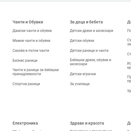
Чанти и Обувки
За деца и бебета
Д
Дамски чанти и обувки
Детски дрехи и аксесоари
По
Съ
Мъжки чанти и обувки
Детски обувки
за
Сакове и пътни чанти
Детски раници и чанти
Ст
Бебешки дрехи, обувки и
Бизнес раници
Из
аксесоари
кр
Чанти и раници за бебешки
принадлежности
Детски играчки
Пр
п
Спортни раници
За училище
Ур
Електроника
Здраве и красота
Д