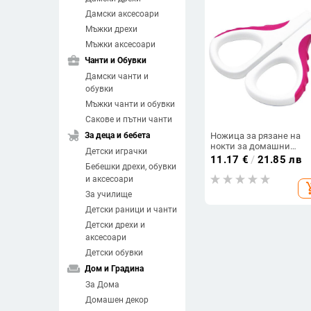
Дамски аксесоари
Мъжки дрехи
Мъжки аксесоари
business_center
Чанти и Обувки
Дамски чанти и
обувки
Мъжки чанти и обувки
Сакове и пътни чанти
child_friendly
За деца и бебета
Ножица за рязане на
нокти за домашни
Детски играчки
любимци
11.17
€
/
21.85 лв
Бебешки дрехи, обувки
и аксесоари
add_sh
За училище
Детски раници и чанти
Детски дрехи и
аксесоари
Детски обувки
weekend
Дом и Градина
За Дома
Домашен декор