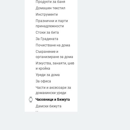
Продукти за баня
Домашен текстил
Инструменти
Празнични и парти
принадлежности
Стоки за бита
За Градината
Почистване на дома
Съхранение и
организиране за дома
Изкуства, занаяти, шев
и кройка
Уреди за дома
За офиса
Части и аксесоари за
домакински уреди
watch
Часовници и Бижута
Дамски бижута
Часовници
Мъжки бижута
Направи си сам