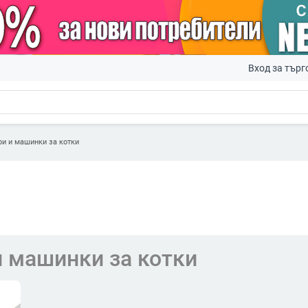
Вход за търг
и и машинки за котки
 машинки за котки