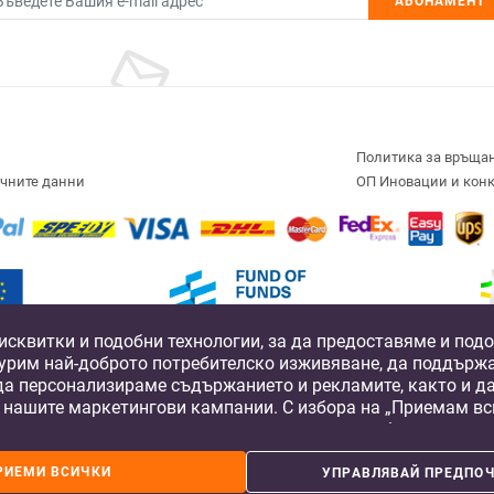
АБОНАМЕНТ
Политика за връща
ичните данни
ОП Иновации и кон
исквитки и подобни технологии, за да предоставяме и по
Development Fund
Fund of Funds
Operational Prog
Compe
игурим най-доброто потребителско изживяване, да поддърж
lverline Capital, a private equity fund, co-financed by the by the European Structu
да персонализираме съдържанието и рекламите, както и д
nnovation and Competitiveness 2014-2020”, managed by the Fund Manager of Financi
 нашите маркетингови кампании. С избора на „Приемам вси
и нашите доверени партньори да съхраняваме бисквитки и
©2017-2026
шето устройство за рекламни и аналитични цели. Можете п
те предпочитания, като натиснете „Управлявай предпочита
РИЕМИ ВСИЧКИ
УПРАВЛЯВАЙ ПРЕДПОЧ