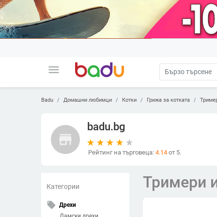
menu
Badu
Домашни любимци
Котки
Грижа за котката
Тример
badu.bg
store
Рейтинг на търговеца:
4.14
от 5.
Тримери и
Категории
local_offer
Дрехи
Дамски дрехи