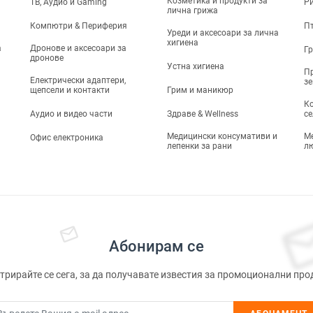
Козметика и продукти за
ТВ, Аудио и Gaming
Р
лична грижа
Компютри & Периферия
П
Уреди и аксесоари за лична
хигиена
а
Дронове и аксесоари за
Г
дронове
Устна хигиена
Пр
Електрически адаптери,
з
щепсели и контакти
Грим и маникюр
Ко
Аудио и видео части
Здраве & Wellness
се
Медицински консумативи и
М
Офис електроника
лепенки за рани
л
Абонирам се
трирайте се сега, за да получавате известия за промоционални про