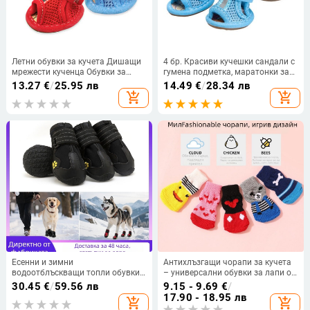
Летни обувки за кучета Дишащи
4 бр. Красиви кучешки сандали с
мрежести кученца Обувки за
гумена подметка, маратонки за
домашни кучета за малки кучета
кучета, прости дишащи мрежести
13.27
€
/
25.95 лв
14.49
€
/
28.34 лв
Котки Сладки противоплъзгащи
обувки за кучета
add_shopping_cart
add_shopping_cart
се сандали за чихуахуа мопс
Бонбони цветове
Есенни и зимни
Антихлъзгащи чорапи за кучета
водоотблъскващи топли обувки
– универсални обувки за лапи от
за кучета, голдън ретривър,
TPE, защита против пързаляне,
30.45
€
/
59.56 лв
9.15 - 9.69
€
/
хъски, бордър коли, средни и
модел F98HHH955S8969
17.90 - 18.95 лв
add_shopping_cart
add_shopping_cart
големи кучета, трансгранични