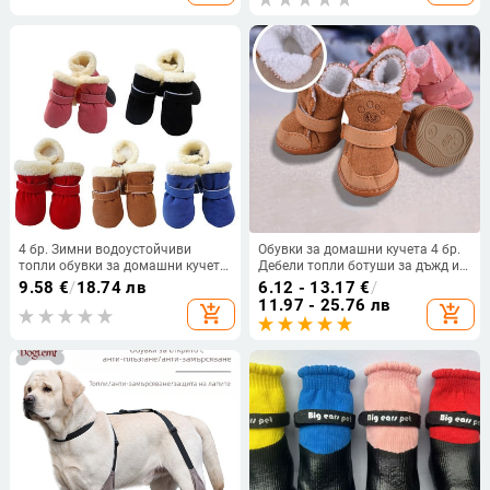
европейски и американски най-
продавани обувки за домашни
любимци
4 бр. Зимни водоустойчиви
Обувки за домашни кучета 4 бр.
топли обувки за домашни кучета
Дебели топли ботуши за дъжд и
Нехлъзгащи се ботуши за сняг за
сняг Картонени ботуши
9.58
€
/
18.74 лв
6.12 - 13.17
€
/
малки породи кучета Кученце
Prewalkers Разходки за кученца
11.97 - 25.76 лв
add_shopping_cart
add_shopping_cart
Котка Чихуахуа Грижа за лапите
Маратонки Аксесоари за кучета
на домашни любимци Мопс