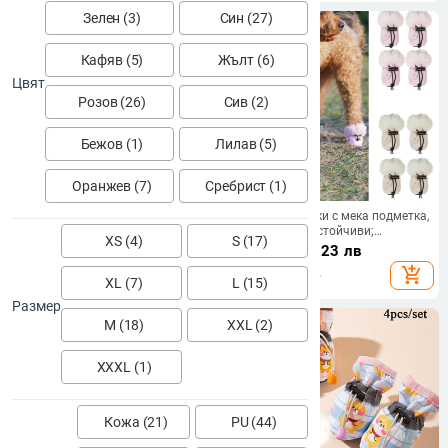
домашни кучета Капак
Зелен (3)
Син (27)
Кафяв (5)
Жълт (6)
Цвят
Розов (26)
Сив (2)
Бежов (1)
Лилав (5)
Оранжев (7)
Сребрист (1)
Шапка за домашни любимци Ji
Кучешки обувки с мека подметка,
Zai с плюшено мече, бейзболна
топли и водоустойчиви;
XS (4)
S (17)
шапка от кадифена мрежа, G-
антихлъзгащи подметки
9.74 - 10.56
€
/
12.39
€
/
24.23 лв
образна бродирана шапка за
(материал: плат; 4 броя;
19.05 - 20.65 лв
add_shopping_cart
add_shopping_cart
кучета
антихлъзгащи подметки; топли;
XL (7)
L (15)
водоустойчиви)
Размер
M (18)
XXL (2)
XXXL (1)
Кожа (21)
PU (44)