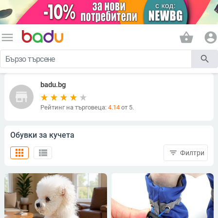
menu
shopping_basket
account_circle
search
badu.bg
store
Рейтинг на търговеца:
4.14
от 5.
Обувки за кучета
apps
view_list
filter_list
Филтри