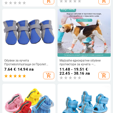
add_shopping_cart
add_shopping_cart
за външна употреба
се плоски обувки Сандали
Кученце Обувки с малки дупки за
кучета
Обувки за кучета
Majiyahe еднократни обувни
Противоплъзгащи се Пролет
протектори за кучета —
Лято Ботуши за кучета Защита
противохлъзгащи,
7.64
€
/
14.94 лв
11.48 - 19.51
€
/
за лапи Светлоотразителни
водоустойчиви покрития за лапи
22.45 - 38.16 лв
add_shopping_cart
add_shopping_cart
ленти Куче Чихуахуа Теди
с мека подметка
Дишащи мрежести обувки Pet
Shose