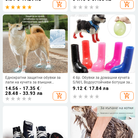
за домашни любимци за кученце
износване, зимни обувки, обувки
add_shopping_cart
add_shopping_cart
Гумени ботуши Издръжливи
за кучета, директни продажби от
обувки
фабриката за домашни любимци
Еднократни защитни обувки за
4 бр. Обувки за домашни кучета
лапи на кучета за външни
S/M/L Водоустойчиви ботуши за
разходки, водоустойчиви и
кучета Обувки за кученца за
14.56 - 17.35
€
/
9.12
€
/
17.84 лв
против подхлъзване, за малки и
кучета Нехлъзгащи се еластични
28.48 - 33.93 лв
add_shopping_cart
add_shopping_cart
средни породи
защитни ботуши за домашни
любимци Дъждовни ботуши
Обувки за дъжд домашни кучета