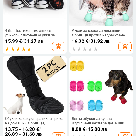
4 бр. Противоплъзгащи се
Ръкав за крака за домашни
дънкови платнени обувки за
любимци против надраскване,
кучета Обувки за домашни
ръкавици против надраскване с
15.99
€
/
31.27 лв
16.32
€
/
31.92 лв
любимци Водоустойчиви обувки
котешки нокти, държащи котка,
add_shopping_cart
add_shopping_cart
Маратонки Дишащи ботуши за
миене на котка, лекарство за
кучета Чорапи Стоки за домашни
хранене на котка, ръкав за крака
любимци
за домашни любимци, опаковка
от 4 производителя
Обувки за следоперативна грижа
Летни обувки за кучета
на домашни любимци,
Издълбани чехли за домашни
водоустойчиви протектори за
любимци Дишащи плажни
13.75 - 16.20
€
/
8.08
€
/
15.80 лв
лапи и противохлъзгащи обувки
джапанки Ежедневни плъзгащи
26.89 - 31.68 лв