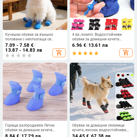
Кучешки обувки за външно
4 бр./компл. Водоустойчиви
ползване с неплъзгаща се
обувки за домашни кучета
водоустойчива мека подметка,
Чихуахуа Противоплъзгащи се
7.09 - 7.58
€
/
6.96
€
/
13.61 лв
издръжливи, дишащи и против
ботуши за дъжд Обувки за малки
13.87 - 14.83 лв
add_shopping_cart
add_shopping_cart
замърсяване
котки Кучета Кученца Ботуши за
домашни любимци
Горещи разпродажби Летни
Обувки за домашни любимци
обувки за домашни кучета
кучета, високи, водоустойчиви,
Водоустойчиви обувки за дъжд
неплъзгащи се, устойчиви на
8.84
€
/
17.29 лв
34.45
€
/
67.38 лв