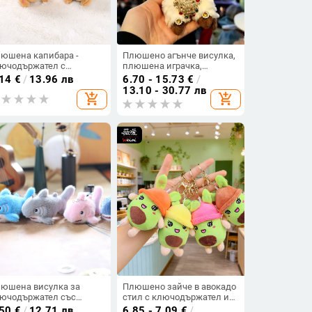
юшена капибара -
Плюшено агънче висулка,
ючодържател с
плюшена играчка,
нделка и балон с форма
сувенир за пътуване
.14
€
/
13.96 лв
6.70 - 15.73
€
/
 сърце, за чанти
13.10 - 30.77 лв
add_shopping_cart
add_shopping_cart
юшена висулка за
Плюшено зайче в авокадо
ючодържател със
стил с ключодържател и
адки морски животни —
подвеска за раница
.50
€
/
12.71 лв
6.85 - 7.09
€
/