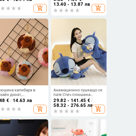
лка акула и кит
13.40 - 13.87 лв
add_shopping_cart
add_shopping_cart
юшена капибара в
Анимационно гушкащо се
зайн донат,
пате Стич плюшена
ючодържател и висулка
играчка кукла подарък за
.48
€
/
14.63 лв
29.82 - 141.45
€
/
 чанта
Свети Валентин сладка
58.32 - 276.65 лв
add_shopping_cart
add_shopping_cart
кукла Стич възглавница
на едро