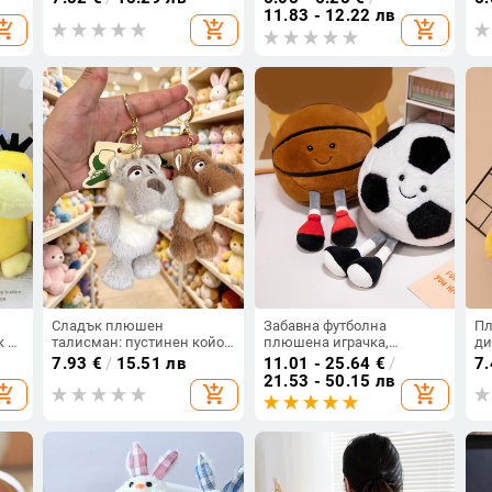
за чанта
ма
11.83 - 12.22 лв
opping_cart
add_shopping_cart
add_shopping_cart
Сладък плюшен
Забавна футболна
Пл
к –
талисман: пустинен койот,
плюшена играчка,
ди
малък карикатурен вълк —
баскетболна кукла,
кл
7.93
€
/
15.51 лв
11.01 - 25.64
€
/
7
играчка за чанта и
фланелка, плюшено мече,
за
21.53 - 50.15 лв
opping_cart
add_shopping_cart
add_shopping_cart
ключодържател
детски подарък,
възглавница за кукла за
комфорт