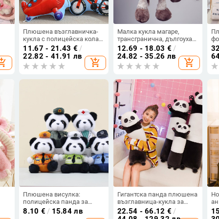
а
Плюшена възглавничка-
Малка кукла магаре,
Пл
кукла с полицейска кола,
трансгранична, дългоуха
фо
пожарна кола, багер и
магаре, плюшена играчка,
11.67 - 21.43
€
/
12.69 - 18.03
€
/
32
 с
влак
подарък за рожден ден за
22.82 - 41.91 лв
24.82 - 35.26 лв
64
opping_cart
add_shopping_cart
add_shopping_cart
ова
момичета, парцалена
кукла на едро
 0
Плюшена висулка:
Гигантска панда плюшена
Но
полицейска панда за
възглавница-кукла за
ан
а
чанта
спане, дълги крака, детски
Be
8.10
€
/
15.84 лв
22.54 - 66.12
€
/
15
подарък
Cr
44.08 - 129.32 лв
30