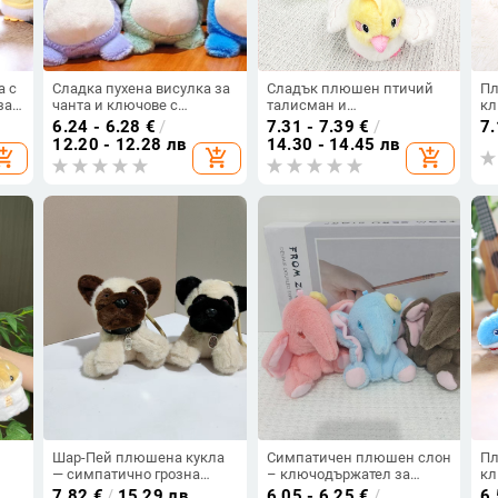
а с
Сладка пухена висулка за
Сладък плюшен птичий
Пл
за
чанта и ключове с
талисман и
кл
л
Снорлакс
ключодържател за чанти
па
6.24 - 6.28
€
/
7.31 - 7.39
€
/
7
и телефони
на
12.20 - 12.28 лв
14.30 - 14.45 лв
opping_cart
add_shopping_cart
add_shopping_cart
Шар-Пей плюшена кукла
Симпатичен плюшен слон
Пл
— симпатично грозна
– ключодържател за
кл
а
пухкава играчка, висулка
чанта
сл
7.82
€
/
15.29 лв
6.05 - 6.25
€
/
6