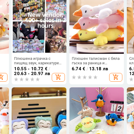
Плюшена играчка с
Плюшен талисман с бяла
Сл
пищящ звук, карикатурен
гъска за раница и
кл
ък
дизайн, висящ аксесоар
ключодържател
ра
10.55 - 10.72
€
/
6.74
€
/
13.18 лв
6.
по
20.63 - 20.97 лв
12
opping_cart
add_shopping_cart
add_shopping_cart