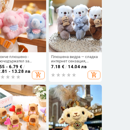
онче плюшено -
Плюшена видра — сладка
ючодържател за
интернет сензация,
ница, талисман и
висулка за чанта и
55 - 6.79
€
/
7.18
€
/
14.04 лв
дарък
ключодържател
.81 - 13.28 лв
add_shopping_cart
add_shopping_cart