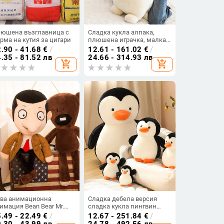
юшена възглавница с
Сладка кукла алпака,
рма на кутия за цигари
плюшена играчка, малка
възглавница, голяма
.90 - 41.68
€
/
12.61 - 161.02
€
/
спяща кукла, ножици,
.35 - 81.52 лв
24.66 - 314.93 лв
add_shopping_cart
add_shopping_cart
машина за кукли, подарък
за годишна среща
ва анимационна
Сладка дебела версия
имация Bean Bear Mr.
сладка кукла пингвин
an Плюшена играчка
топла декорация за дома
.49 - 22.49
€
/
12.67 - 251.84
€
/
eative детски подарък за
сладка придружаваща
.30 - 43.99 лв
24.78 - 492.56 лв