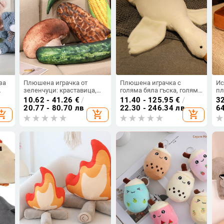
за
Плюшена играчка от
Плюшена играчка с
Ис
зеленчуци: краставица,
голяма бяла гъска, голяма
пл
царевица и гъба за
гъска, кукла, гъска,
ре
10.62 - 41.26
€
/
11.40 - 125.95
€
/
32
домашен декор
патица, възглавница за
до
20.77 - 80.70 лв
22.30 - 246.34 лв
64
opping_cart
add_shopping_cart
add_shopping_cart
спане, кукла, подарък на
сл
к
едро
ку
ро