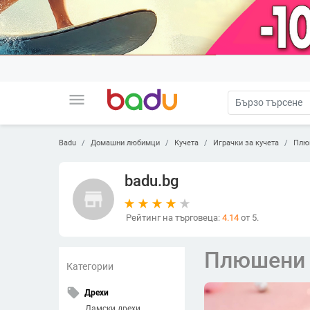
menu
Badu
Домашни любимци
Кучета
Играчки за кучета
Плю
badu.bg
store
Рейтинг на търговеца:
4.14
от 5.
Плюшени 
Категории
local_offer
Дрехи
Дамски дрехи