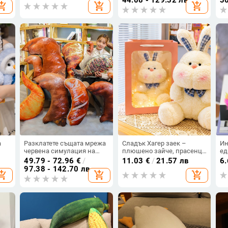
opping_cart
add_shopping_cart
add_shopping_cart
ро
ед
а
Разклатете същата мрежа
Сладък Хагер заек –
Ин
червена симулация на
плюшено зайче, прасенце
ед
пилешки крак
и мечка, платнена кукла и
сл
49.79 - 72.96
€
/
11.03
€
/
21.57 лв
6
възглавница забавна
възглавничка, подарък за
иг
97.38 - 142.70 лв
opping_cart
add_shopping_cart
add_shopping_cart
та
интересна реалистична
рождения ден на
ви
възглавница за храна
момичета
кл
плюшена играчка подарък
на едро