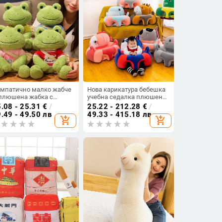
мпатично малко жабче
Нова карикатура бебешка
плюшена жабка с
учебна седалка плюшена
лекло, мека
играчка против
.08 - 25.31
€
/
25.22 - 212.28
€
/
зглавничка за
преобръщане бебешки
.49 - 49.50 лв
49.33 - 415.18 лв
add_shopping_cart
add_shopping_cart
покояване на деца
учебен стол диван детски
производители на едро