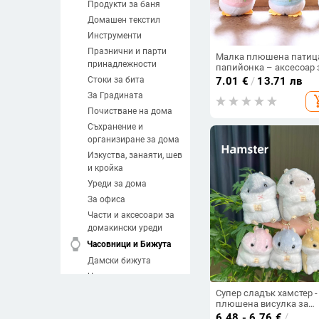
Продукти за баня
Домашен текстил
Инструменти
Празнични и парти
Малка плюшена патиц
принадлежности
папийонка – аксесоар 
чанта и ключодържате
Стоки за бита
7.01
€
/
13.71 лв
За Градината
add_sh
Почистване на дома
Съхранение и
организиране за дома
Изкуства, занаяти, шев
и кройка
Уреди за дома
За офиса
Части и аксесоари за
домакински уреди
watch
Часовници и Бижута
Дамски бижута
Часовници
Мъжки бижута
Супер сладък хамстер -
плюшена висулка за
Направи си сам
ключодържател и чант
6.48 - 6.76
€
/