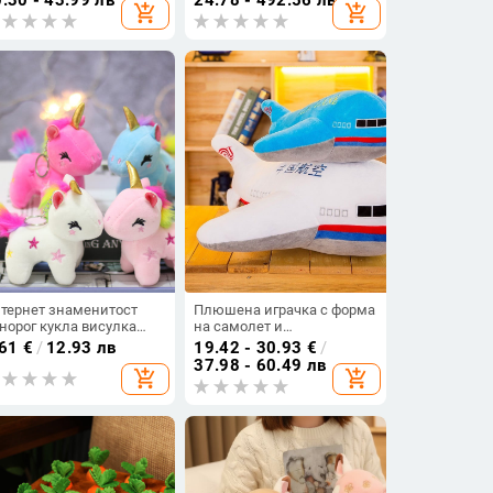
add_shopping_cart
add_shopping_cart
жден ден Фабрика на
плюшена играчка фото
ро
реквизит
тернет знаменитост
Плюшена играчка с форма
норог кукла висулка
на самолет и
адко пони плюшена
възглавничка,
.61
€
/
12.93 лв
19.42 - 30.93
€
/
рачка малка мини
персонализиран логотип,
37.98 - 60.49 лв
add_shopping_cart
add_shopping_cart
сулка чанта
подходящ подарък за
ючодържател висулка
рожден ден на момичета.