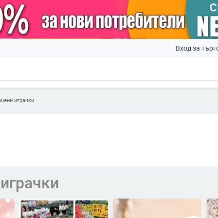
Вход за търг
шени играчки
играчки