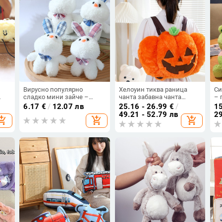
Вирусно популярно
Хелоуин тиква раница
Си
сладко мини зайче –
чанта забавна чанта
– 
лка
плюшена висулка за
диван еркер татами талия
об
6.17
€
/
12.07 лв
25.16 - 26.99
€
/
15
чанта и ключодържател,
надеждно лого
въ
49.21 - 52.79 лв
29
opping_cart
add_shopping_cart
add_shopping_cart
Дуду зайче
ус