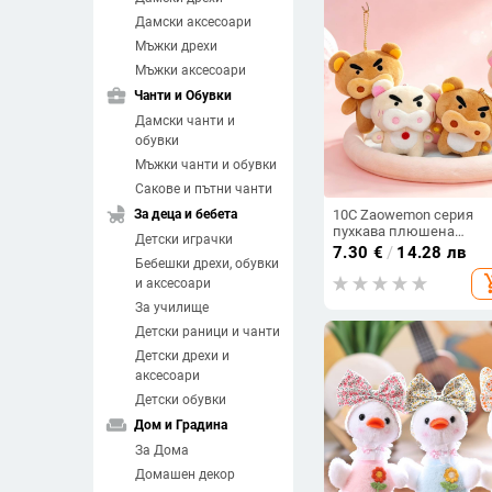
Дамски аксесоари
Мъжки дрехи
Мъжки аксесоари
business_center
Чанти и Обувки
Дамски чанти и
обувки
Мъжки чанти и обувки
Сакове и пътни чанти
child_friendly
За деца и бебета
10C Zaowemon серия
пухкава плюшена
Детски играчки
играчка‑висулка, слад
7.30
€
/
14.28 лв
Бебешки дрехи, обувки
подарък за приятелка
add_sh
и аксесоари
За училище
Детски раници и чанти
Детски дрехи и
аксесоари
Детски обувки
weekend
Дом и Градина
За Дома
Домашен декор