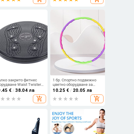
противление на
ъстите за силови
енировки
лко закрито фитнес
1 бр. Спортно подвижно
орудване Waist Twister
цветно оборудване за
ist Twister Степер
обръчи за деца
9.45
€
/
38.04 лв
10.25
€
/
20.05 лв
тнес устройство
Преносими упражнения
add_shopping_cart
add_shopping_cart
тационен инструмент
Пластмасови фитнес
ражнение за талия
тренировки Най-добрите
ртяща се дъска
детски подаръци