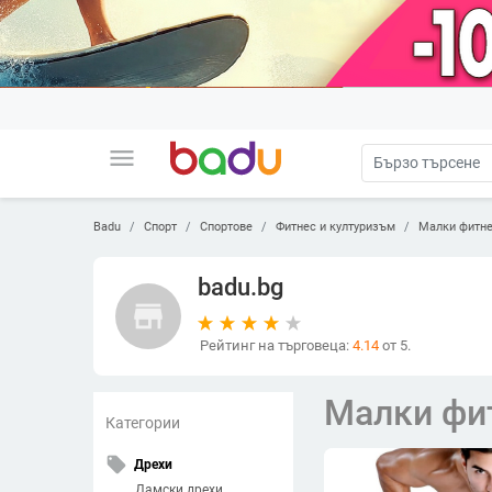
menu
Badu
Спорт
Спортове
Фитнес и културизъм
Малки фитне
badu.bg
store
Рейтинг на търговеца:
4.14
от 5.
Малки фи
Категории
local_offer
Дрехи
Дамски дрехи