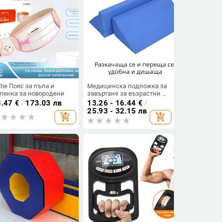
ahe Пояс за пъпа и
Медицинска подложка за
пенка за новородени
завъртане за възрастни –
парализирани и лежащи
8.47
€
/
173.03 лв
13.26 - 16.44
€
/
дълго, против пролежки,
25.93 - 32.15 лв
add_shopping_cart
add_shopping_cart
триъгълна възглавница и
помощно устройство