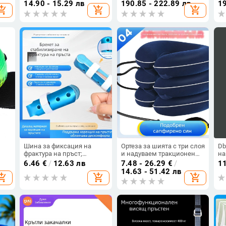
тни
играчка за танцово
при лумбална фрактура,
гр
14.90 - 15.29 лв
190.85 - 222.89 лв
19
opping_cart
add_shopping_cart
add_shopping_cart
изпълнение
възрастни, ортеза за
сл
гръдно-поясен отдел,
лу
поясна лента, дишащ и
ди
компресивен
Шина за фиксация на
Ортеза за шията с три слоя
Db
фрактура на пръст;
и надуваем тракционен
на
тър
пръстова ортеза; фиксатор;
механизъм, преносима,
мн
6.46
€
/
12.63 лв
7.48 - 26.29
€
/
1
устройство за
унисекс, за пътуване
мъ
14.63 - 51.42 лв
opping_cart
add_shopping_cart
add_shopping_cart
, с
рехабилитация; ортеза за
тр
молоточна деформация на
му
ставата
об
уп