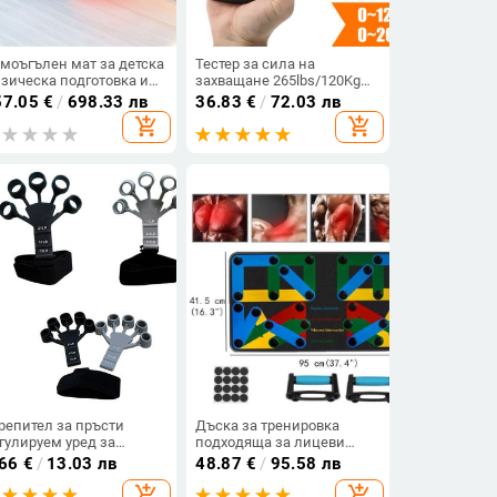
моъгълен мат за детска
Тестер за сила на
зическа подготовка и
захващане 265lbs/120Kg
дителско-детски игри,
Цифров ръчен
57.05
€
/
698.33 лв
36.83
€
/
72.03 лв
 употреба в детска
динамометър Измервател
add_shopping_cart
add_shopping_cart
адина
за сила на захващане USB
LCD екран Ръчна
ръкохватка за силова
тренировка Спорт
репител за пръсти
Дъска за тренировка
гулируем уред за
подходяща за лицеви
ражнение на пръстите
опори
.66
€
/
13.03 лв
48.87
€
/
95.58 лв
кохватка Силови
add_shopping_cart
add_shopping_cart
енажори Лента за