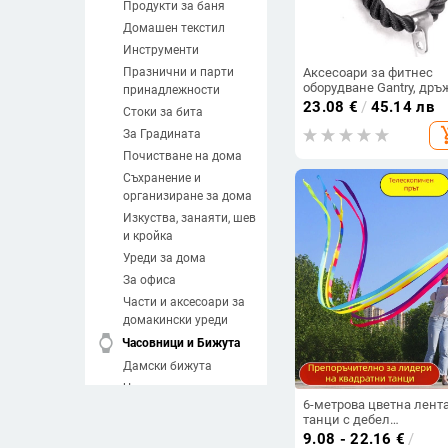
Продукти за баня
Домашен текстил
Инструменти
Празнични и парти
Аксесоари за фитнес
оборудване Gantry, дръ
принадлежности
на въже с по-ниско
23.08
€
/
45.14 лв
Стоки за бита
налягане, единична гла
add_sh
двойна глава, въже за
За Градината
тренировка на трицепс
Почистване на дома
Съхранение и
организиране за дома
Изкуства, занаяти, шев
и кройка
Уреди за дома
За офиса
Части и аксесоари за
домакински уреди
watch
Часовници и Бижута
Дамски бижута
Часовници
6-метрова цветна лента
Мъжки бижута
танци с дебел
Направи си сам
телескопичен прът за
9.08 - 22.16
€
/