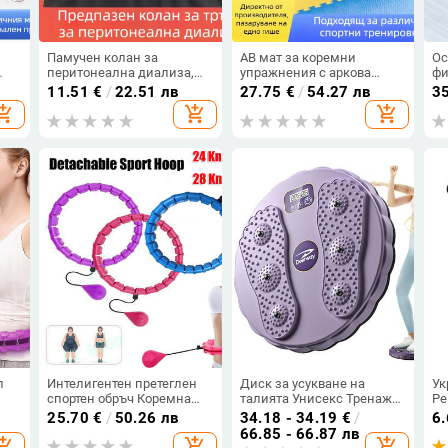
Памучен колан за
AB мат за коремни
Ос
перитонеална диализа,
упражнения с аркова
фи
коремен колан за
форма, инверсна опора за
ро
11.51
€
/
22.51 лв
27.75
€
/
54.27 лв
3
фиксация на катетъра,
талия и корем,
за
opping_cart
add_shopping_cart
add_shopping_cart
защита на тръбите
антихлъзгаща и
гр
износоустойчива
л
Интелигентен претеглен
Диск за усукване на
Ук
спортен обръч Коремна
талията Унисекс Тренажор
Ре
талия Фитнес обръчи
за талия Упражнение за
уп
25.70
€
/
50.26 лв
34.18 - 34.19
€
/
6
Разглобяеми 24 възела 28
корем Масаж на краката
Ръ
66.85 - 66.87 лв
opping_cart
add_shopping_cart
add_shopping_cart
възела Обръч за
Плоча Тренировка
тр