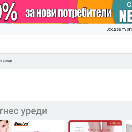
Вход за търг
с уреди
тнес уреди