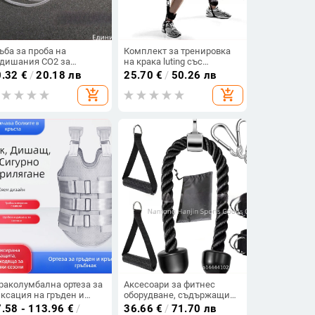
ъба за проба на
Комплект за тренировка
дишания CO2 за
на крака luting със
ниторинг по време на
съпротивително въже и
0.32
€
/
20.18 лв
25.70
€
/
50.26 лв
естезия, носна тръба за
ластична лента за клек и
add_shopping_cart
add_shopping_cart
зов контур
ударна мощ
раколумбална ортеза за
Аксесоари за фитнес
ксация на гръден и
оборудване, съдържащи
ясен отдел на
черна платнена чанта,
.58 - 113.96
€
/
36.66
€
/
71.70 лв