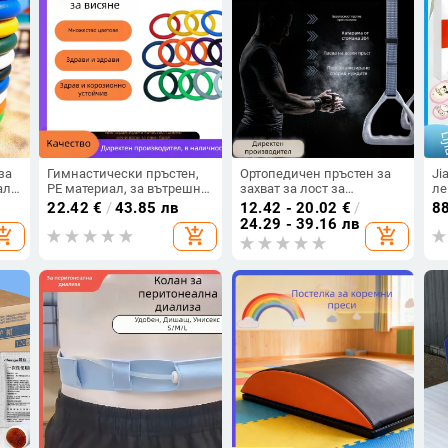
за
Гимнастически пръстен,
Ортопедичен пръстен за
Ji
ал,
PE материал, за вътрешно
захват за лост за
ле
дящ
използване, при
набирания – домашна
22.42
€
/
43.85 лв
12.42 - 20.02
€
/
8
 и
гимнастика.
употреба, за възрастни и
24.29 - 39.16 лв
opping_cart
add_shopping_cart
add_shopping_cart
деца