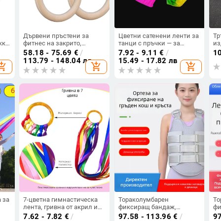
Дървени пръстени за
Цветни сатенени ленти за
Тр
жка
фитнес на закрито,
танци с пръчки — за
из
пръстени за гимнастика,
квадратен танц, фитнес
мо
58.18 - 75.69
€
/
7.92 - 9.11
€
/
1
ва,
домакински спортни
танц и изпълнения на
ан
113.79 - 148.04 лв
15.49 - 17.82 лв
opping_cart
add_shopping_cart
add_shopping_cart
пръстени за набиране,
Yangko; за деца, ученици и
га
регулируеми пръстени
възрастни в групови
представления
 за
7-цветна гимнастическа
Тораколумбарен
То
лента, гривна от акрил и
фиксиращ бандаж,
фи
дървен пръстен – детска
следоперативна опора
по
7.62 - 7.82
€
/
97.58 - 113.96
€
/
97