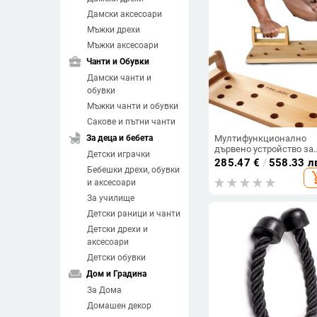
Дамски аксесоари
Мъжки дрехи
Мъжки аксесоари
business_center
Чанти и Обувки
Дамски чанти и
обувки
Мъжки чанти и обувки
Сакове и пътни чанти
child_friendly
За деца и бебета
Мултифункционално
дървено устройство за
Детски играчки
трениране на гърди и
285.47
€
/
558.33 л
Бебешки дрехи, обувки
коремни мускули –
add_sh
домашно фитнес
и аксесоари
оборудване
За училище
Детски раници и чанти
Детски дрехи и
аксесоари
Детски обувки
weekend
Дом и Градина
За Дома
Домашен декор