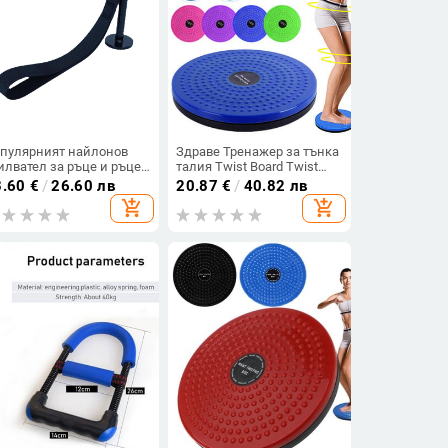
пулярният найлонов
Здраве Тренажер за тънка
илвател за ръце и ръце
талия Twist Board Twist
примка за пръсти и
disk Waist Wriggling plate
3.60
€
/
26.60 лв
20.87
€
/
40.82 лв
лец развива
отслабване на краката
add_shopping_cart
add_shopping_cart
фитнес