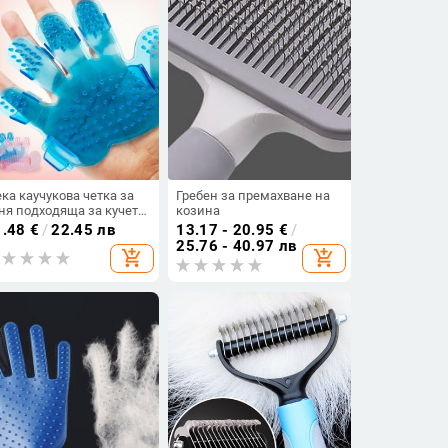
ка каучукова четка за
Гребен за премахване на
ня подходяща за кучета
козина
котки в син и розов цвят
1.48
€
/
22.45 лв
13.17 - 20.95
€
/
25.76 - 40.97 лв
add_shopping_cart
add_shopping_cart