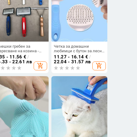
чешки гребен за
Четка за домашни
зресване на козина -
любимци с бутон за лесно
колко модела
почистване
35 - 11.56
€
/
11.27 - 16.14
€
/
.33 - 22.61 лв
22.04 - 31.57 лв
add_shopping_cart
add_shopping_cart