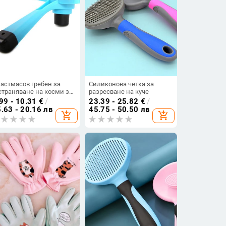
астмасов гребен за
Силиконова четка за
страняване на косми за
разресване на куче
чета
99 - 10.31
€
/
23.39 - 25.82
€
/
.63 - 20.16 лв
45.75 - 50.50 лв
add_shopping_cart
add_shopping_cart