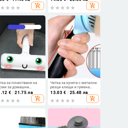
add_shopping_cart
add_shopping_cart
тка за почистване на
Четка за кучета с метални
сми за домашни
резци клещи и гумена
юбимци
ръкавица
1.12
€
/
21.75 лв
13.03
€
/
25.48 лв
add_shopping_cart
add_shopping_cart