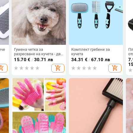
уче
Гумена четка за
Комплект гребени за
Пл
разресване на кучета - два
кучета
от
модела
ку
15.70
€
/
30.71 лв
34.31
€
/
67.10 лв
7.
15
opping_cart
add_shopping_cart
add_shopping_cart