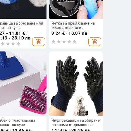
кавица за сресване или
Четка за премахване на
ня - за куче
мъртва козина и
заплитания при кучета
27 - 11.81
€
/
9.24
€
/
18.07 лв
.13 - 23.10 лв
add_shopping_cart
add_shopping_cart
ебен с пластмасова
Чифт ръкавици за обиране
ъжка - за куче
на косми от домашен
любимец в черен цвят
.86
€
/
11.46 лв
14.50
€
/
28.36 лв