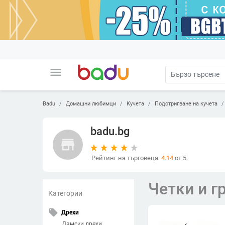
menu
Badu
Домашни любимци
Кучета
Подстригване на кучета
badu.bg
store
Рейтинг на търговеца:
4.14
от 5.
Четки и г
Категории
local_offer
Дрехи
Дамски дрехи