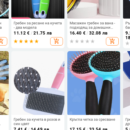
н
Гребен за ресане на кучета
Масажен гребен за вана -
Ръ
а
- два модела
подходящ за домашни
ба
любимци
11.12
€
/
21.75 лв
16.40
€
/
32.08 лв
9.
18
opping_cart
add_shopping_cart
add_shopping_cart
Гребен за кучета в розов и
Кръгла четка за сресване
Гр
син цвят
др
7.41
€
/
14.49 лв
17.15
€
/
33.54 лв
5