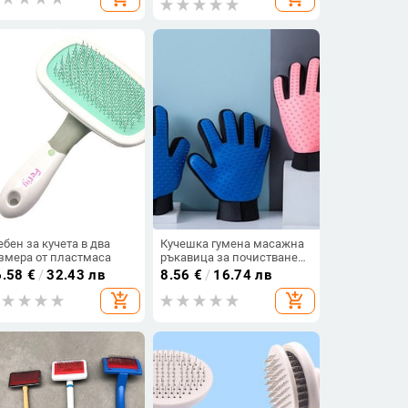
ебен за кучета в два
Кучешка гумена масажна
змера от пластмаса
ръкавица за почистване
на косми
6.58
€
/
32.43 лв
8.56
€
/
16.74 лв
add_shopping_cart
add_shopping_cart