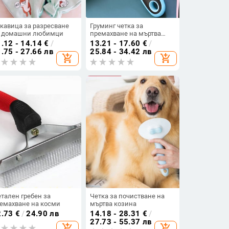
кавица за разресване
Груминг четка за
 домашни любимци
премахване на мъртва
козина
.12 - 14.14
€
/
13.21 - 17.60
€
/
.75 - 27.66 лв
25.84 - 34.42 лв
add_shopping_cart
add_shopping_cart
тален гребен за
Четка за почистване на
емахване на косми
мъртва козина
2.73
€
/
24.90 лв
14.18 - 28.31
€
/
27.73 - 55.37 лв
add_shopping_cart
add_shopping_cart