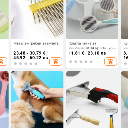
Метален гребен за кучета
Кръгла четка за
Ку
разресване на кучета - два
ра
размера
ня
23.48 - 30.79
€
/
11.81
€
/
23.10 лв
8.
45.92 - 60.22 лв
16
opping_cart
add_shopping_cart
add_shopping_cart