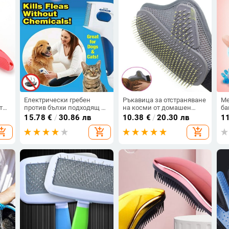
Електрически гребен
Ръкавица за отстраняване
Ме
т
против бълхи подходящ за
на косми от домашен
ба
за
кучета и котки
любимец в сив цвят
и 
15.78
€
/
30.86 лв
10.38
€
/
20.30 лв
1
opping_cart
add_shopping_cart
add_shopping_cart
ен
за
и