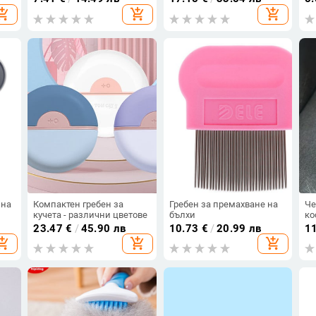
opping_cart
add_shopping_cart
add_shopping_cart
 на
Компактен гребен за
Гребен за премахване на
Че
кучета - различни цветове
бълхи
ко
л
23.47
€
/
45.90 лв
10.73
€
/
20.99 лв
1
opping_cart
add_shopping_cart
add_shopping_cart