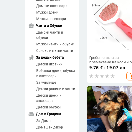
Дамски аксесоари
Мъжки дрехи
Мъжки аксесоари
business_center
Чанти и Обувки
Дамски чанти и
обувки
Мъжки чанти и обувки
Сакове и пътни чанти
child_friendly
За деца и бебета
Гребен с игла за
премахване на косми о
Детски играчки
домашни котки, четка 
9.75
€
/
19.07 лв
Бебешки дрехи, обувки
премахване на бълхи,
add_sh
котешки артефакт, греб
и аксесоари
за домашни любимци 
За училище
почистване на котешк
косми от кучета
Детски раници и чанти
Детски дрехи и
аксесоари
Детски обувки
weekend
Дом и Градина
За Дома
Домашен декор