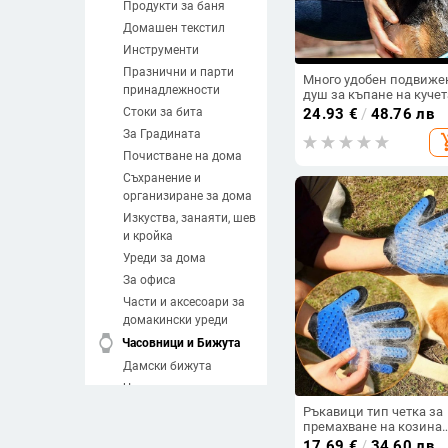
Продукти за баня
Домашен текстил
Инструменти
Празнични и парти
Много удобен подвиже
принадлежности
душ за къпане на кучет
Стоки за бита
24.93
€
/
48.76 лв
За Градината
add_sh
Почистване на дома
Съхранение и
организиране за дома
Изкуства, занаяти, шев
и кройка
Уреди за дома
За офиса
Части и аксесоари за
домакински уреди
watch
Часовници и Бижута
Дамски бижута
Часовници
Мъжки бижута
Ръкавици тип четка за
премахване на козина
Направи си сам
подходящи за кучета и
17.69
€
/
34.60 лв