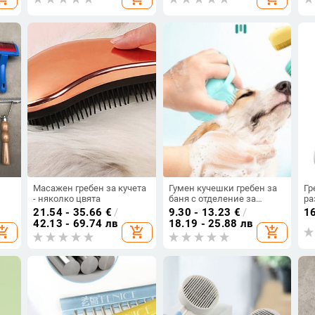
Масажен гребен за кучета
Гумен кучешки гребен за
Гр
- няколко цвята
баня с отделение за
ра
шампоан
21.54 - 35.66
€
/
9.30 - 13.23
€
/
1
42.13 - 69.74 лв
18.19 - 25.88 лв
opping_cart
add_shopping_cart
add_shopping_cart