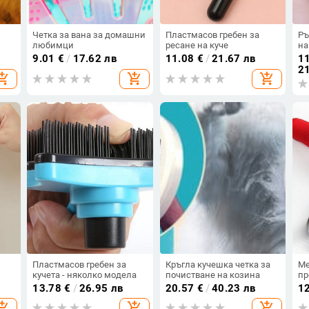
Четка за вана за домашни
Пластмасов гребен за
Ръ
любимци
ресане на куче
на
9.01
€
/
17.62 лв
11.08
€
/
21.67 лв
11
21
opping_cart
add_shopping_cart
add_shopping_cart
Пластмасов гребен за
Кръгла кучешка четка за
Ме
кучета - няколко модела
почистване на козина
пр
13.78
€
/
26.95 лв
20.57
€
/
40.23 лв
1
opping_cart
add_shopping_cart
add_shopping_cart