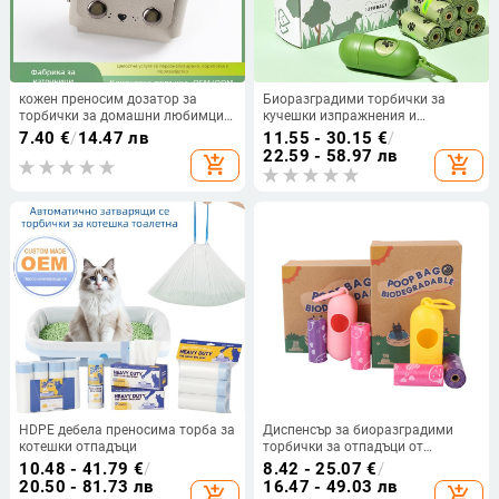
кожен преносим дозатор за
Биоразградими торбички за
торбички за домашни любимци с
кучешки изпражнения и
карикатурен дизайн и плосък
инструмент за събиране на
7.40
€
/
14.47 лв
11.55 - 30.15
€
/
отвор
котешки изпражнения | ролка, PE
22.59 - 58.97 лв
add_shopping_cart
add_shopping_cart
HDPE дебела преносима торба за
Диспенсър за биоразградими
котешки отпадъци
торбички за отпадъци от
домашни любимци с ягодов
10.48 - 41.79
€
/
8.42 - 25.07
€
/
аромат, 15 торбички в ролка,
20.50 - 81.73 лв
16.47 - 49.03 лв
add_shopping_cart
add_shopping_cart
HDPE материал, с плосък отвор