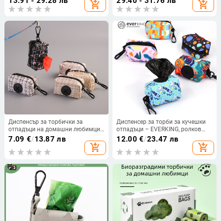
13.91 - 29.28 лв
29.40 - 31.76 лв
add_shopping_cart
add_shopping_cart
Диспенсър за торбички за
Диспенсер за торби за кучешки
отпадъци на домашни любимци
отпадъци – EVERKING, ролков
и чанта за съхранение на
стил, Oxford плат, произход Фучоу
7.09
€
/
13.87 лв
12.00
€
/
23.47 лв
торбички – плосък вход,
add_shopping_cart
add_shopping_cart
полиестер, удебелен, марка
Bomele