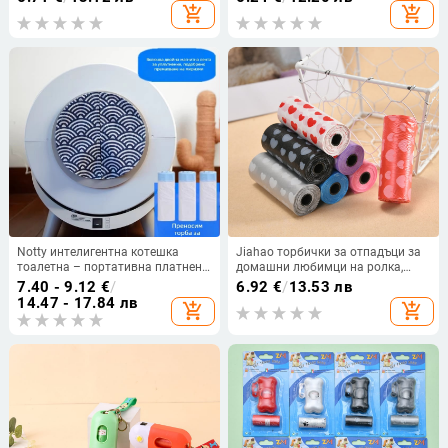
лакомства; материал: полиестер,
дизайн с плосък отвор,
add_shopping_cart
add_shopping_cart
стил: дизайн с плоско отваряне,
обикновена дебелина, висящ
дебелина: редовна, произход:
аксесоар за разходка
Taizhou, Zhejiang
Notty интелигентна котешка
Jiahao торбички за отпадъци за
тоалетна – портативна платнена
домашни любимци на ролка,
конструкция с контрол на
дизайн със сърца, еднократни,
7.40 - 9.12
€
/
6.92
€
/
13.53 лв
миризмата, прахозащита на
пластмасови, стандартна
14.47 - 17.84 лв
add_shopping_cart
add_shopping_cart
завесата за врата и торба за
дебелина
отпадъци с връзки