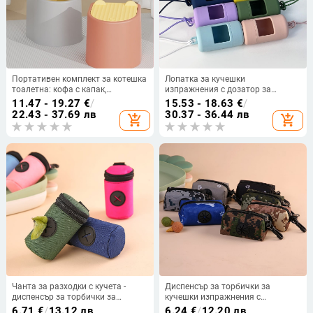
Портативен комплект за котешка
Лопатка за кучешки
тоалетна: кофа с капак,
изпражнения с дозатор за
дезодорираща лопатка за
биоразградими торбички и
11.47 - 19.27
€
/
15.53 - 18.63
€
/
котешки тор и торбички за
плътни торби
22.43 - 37.69 лв
30.37 - 36.44 лв
add_shopping_cart
add_shopping_cart
изпражнения
Чанта за разходки с кучета -
Диспенсър за торбички за
диспенсър за торбички за
кучешки изпражнения с
изпражнения и джоб за
преносим пакет за събиране,
6.71
€
/
13.12 лв
6.24
€
/
12.20 лв