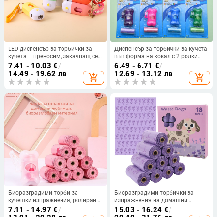
LED диспенсър за торбички за
Диспенсър за торбички за кучета
кучета – преносим, закачващ се,
във форма на кокал с 2 ролки
ABS материал, дебел
печатани торбички за отпадъци
7.41 - 10.03
€
/
6.49 - 6.71
€
/
14.49 - 19.62 лв
12.69 - 13.12 лв
add_shopping_cart
add_shopping_cart
Биоразградими торби за
Биоразградими торбички за
кучешки изпражнения, ролирани,
изпражнения на домашни
PE+EPI материал, удебелени,
любимци с персонализирано
7.11 - 14.97
€
/
15.03 - 16.24
€
/
преносим комплект
лого