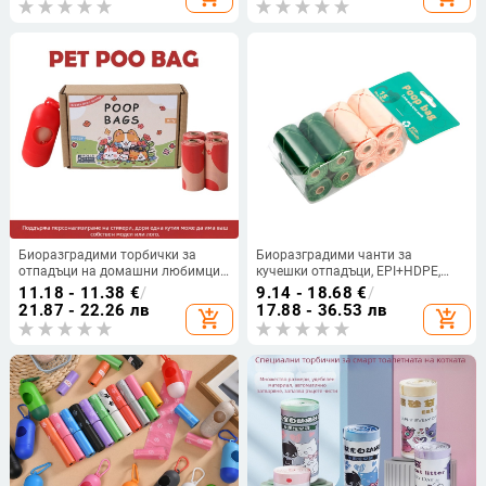
Биоразградими торбички за
Биоразградими чанти за
отпадъци на домашни любимци
кучешки отпадъци, EPI+HDPE,
с аромат, размери 23×33 см, 15
плосък отвор, опаковка OPP
11.18 - 11.38
€
/
9.14 - 18.68
€
/
бр./ролка
пакет 6/8/12 броя, стандартна
21.87 - 22.26 лв
17.88 - 36.53 лв
add_shopping_cart
add_shopping_cart
дебелина