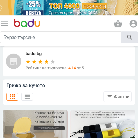
menu
shopping_basket
account_circle
search
badu.bg
store
Рейтинг на търговеца:
4.14
от 5.
Грижа за кучето
apps
view_list
filter_list
Филтри