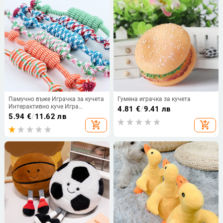
Памучно въже Играчка за кучета
Гумена играчка за кучета
Интерактивно куче Игра
4.81
€
/
9.41 лв
Ухапване Стоки за домашни
5.94
€
/
11.62 лв
любимци Кученце Малки средни
add_shopping_cart
add_shopping_cart
големи играчки за кучета
Играчка за дъвчене Въже
Аксесоари за домашни любимци