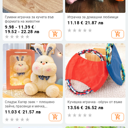
Гумени играчка за кучета във
Играчка за домашни любимци
формата на животни
11.18
€
/
21.87 лв
9.98 - 11.39
€
/
19.52 - 22.28 лв
add_shopping_cart
add_shopping_cart
Сладък Хагер заек – плюшено
Кучешка играчка - обръч от въже
зайче, прасенце и мечка,
13.56
€
/
26.52 лв
платнена кукла и възглавничка,
11.03
€
/
21.57 лв
подарък за рождения ден на
add_shopping_cart
add_shopping_cart
момичета