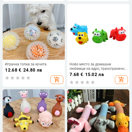
средни кучета Грижа за зъбите
Играчка топка за кучета
Ново място за домашни
любимци на едро, трансгранична
12.68
€
/
24.80 лв
фабрика, звук от латекс,
7.68
€
/
15.02 лв
анимация, устойчива на
add_shopping_cart
add_shopping_cart
ухапване, взаимодействие с
животни, обучение на куче