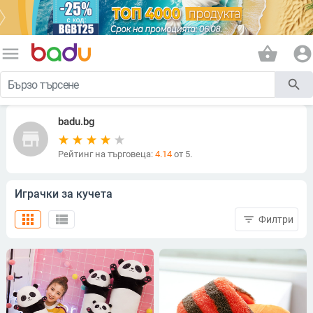
menu
shopping_basket
account_circle
search
badu.bg
store
Рейтинг на търговеца:
4.14
от 5.
Играчки за кучета
apps
view_list
filter_list
Филтри