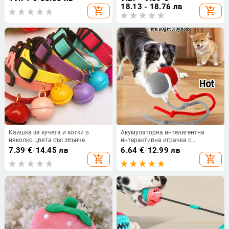
ден за момичета
18.13 - 18.76 лв
add_shopping_cart
add_shopping_cart
Каишка за кучета и котки в
Акумулаторна интелигентна
няколко цвята със звънче
интерактивна играчка с
автоматична търкаляща се
7.39
€
/
14.45 лв
6.64
€
/
12.99 лв
топка Котки Продукти за
add_shopping_cart
add_shopping_cart
домашни любимци Нова
електрическа играчка с топка за
кучета Симулирана опашка за
котка