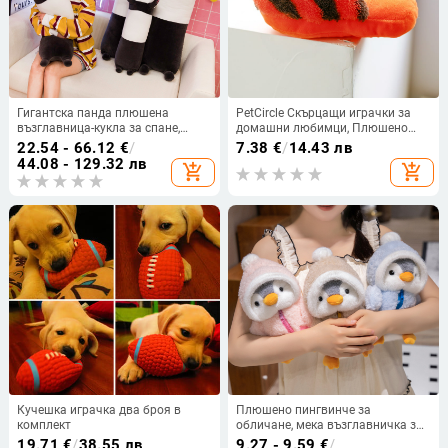
Гигантска панда плюшена
PetCircle Скърцащи играчки за
възглавница-кукла за спане,
домашни любимци, Плюшено
дълги крака, детски подарък
мече, Бишон Фризе, Дъвчащи
22.54 - 66.12
€
/
7.38
€
/
14.43 лв
кости за кученца Померан,
44.08 - 129.32 лв
add_shopping_cart
add_shopping_cart
Играчки за кучета
Кучешка играчка два броя в
Плюшено пингвинче за
комплект
обличане, мека възглавничка за
прегръдки, подарък за рожден
19.71
€
/
38.55 лв
9.27 - 9.59
€
/