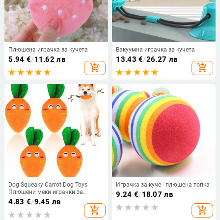
Плюшена играчка за кучета
Вакуумна играчка за кучета
5.94
€
/
11.62 лв
13.43
€
/
26.27 лв
add_shopping_cart
add_shopping_cart
Dog Squeaky Carrot Dog Toys
Играчка за куче - плюшена топка
Плюшени меки играчки за
9.24
€
/
18.07 лв
дъвчене на кученца
4.83
€
/
9.45 лв
Интерактивни консумативи за
add_shopping_cart
add_shopping_cart
домашни любимци за малки и