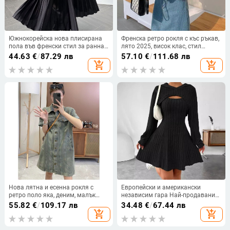
Южнокорейска нова плисирана
Френска ретро рокля с къс ръкав,
пола във френски стил за ранна
лято 2025, висок клас, стил
есен 2025 г., плисирана
Хонконг, ретро, пристягаща
44.63
€
/
87.29 лв
57.10
€
/
111.68 лв
контрастна, многофункционална
талията, за отслабване
add_shopping_cart
add_shopping_cart
дълга пола с висока талия за
жени
Нова лятна и есенна рокля с
Европейски и американски
ретро поло яка, деним, малък
независим гара Най-продавани
дизайн, широка риза за
дамски дрехи Прост сладък стил
55.82
€
/
109.17 лв
34.48
€
/
67.44 лв
отслабване за жени
Моден костюм Есенно-зимен
add_shopping_cart
add_shopping_cart
комплект от две части с качулка
и шал