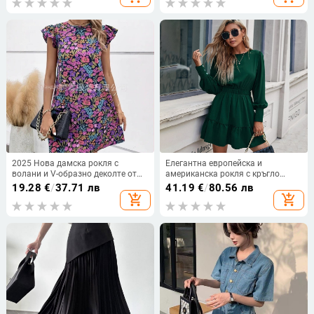
дълга пола
2025 Нова дамска рокля с
Елегантна европейска и
волани и V-образно деколте от
американска рокля с кръгло
Amazon, европейска и
деколте и ръкав, лятна, нова,
19.28
€
/
37.71 лв
41.19
€
/
80.56 лв
американска версия
пуловер със средна талия,
add_shopping_cart
add_shopping_cart
едноцветна, с дълъг ръкав, за
жени