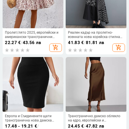
Пролет/лято 2025, европейски и
Реален кадър на пролетно-
американски трансгранични
есенната нова корейска стилна
нови флорални модни дамски
принтирана широка пола с
22.27
€
/
43.56 лв
41.83
€
/
81.81 лв
широки шорти с драпировка,
пачуърк дизайн, големи размери,
add_shopping_cart
add_shopping_cart
универсални ежедневни
универсална дамска миди пола
панталони с пола
Европа и Съединените щати
Трансгранично дамско облекло
трансгранична нова дамска
на едро, европейски и
еластична пола с висока талия,
американски стил, моден
17.48 - 19.21
€
/
24.45
€
/
47.82 лв
полу-пола до ханша,
темперамент, сатенена текстурна