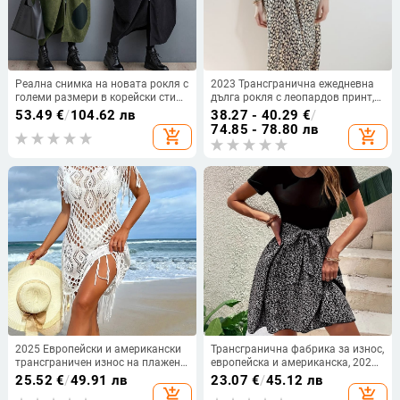
Реална снимка на новата рокля с
2023 Трансгранична ежедневна
големи размери в корейски стил
дълга рокля с леопардов принт,
за есен и зима 2025 г. с уникален
лека луксозна винтидж рокля,
53.49
€
/
104.62 лв
38.27 - 40.29
€
/
дизайн, изработка, цип и
универсална, слим кройка, слим
74.85 - 78.80 лв
add_shopping_cart
add_shopping_cart
свободна кройка
кройка, елегантна корейска
рокля
2025 Европейски и американски
Трансгранична фабрика за износ,
трансграничен износ на плажен
европейска и американска, 2025
прикриващ бикини бански
г., нова рокля с къс ръкав, кръгло
25.52
€
/
49.91 лв
23.07
€
/
45.12 лв
костюм с чист цвят и пискюли
деколте, растителен принт, колан,
add_shopping_cart
add_shopping_cart