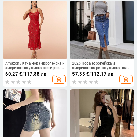
Amazon Лятна нова европейска и
2025 Нова европейска и
американска дамска секси рокля
американска ретро дамска пола
в стил Spice Girls, дълга вечерна
с катарама, висока еластична
60.27
€
/
117.88 лв
57.35
€
/
112.17 лв
рокля с пайети и презрамки без
деним, с цепка отпред
add_shopping_cart
add_shopping_cart
гръб