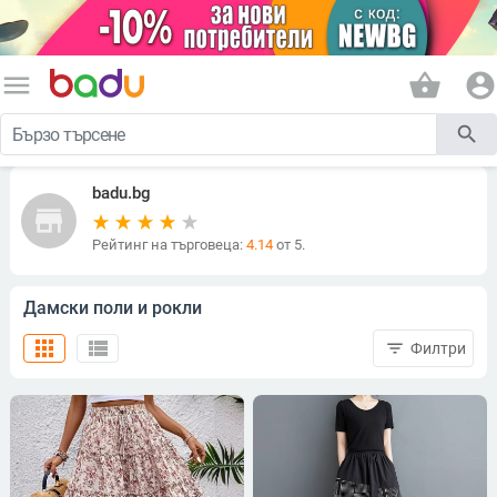
menu
shopping_basket
account_circle
search
badu.bg
store
Рейтинг на търговеца:
4.14
от 5.
Дамски поли и рокли
apps
view_list
filter_list
Филтри