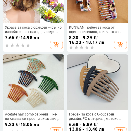
Украса за коса с орхидея — ръчно
KUNWAN Гребен за коса от
изработено от плат, природен
оцетна киселина, клипчета за
стил, сватбен аксесоар за булки и
коса, прост женски стил,
7.66
€
/
14.98 лв
8.30 - 9.29
€
/
шаферки
геометричен дизайн, комплект от
16.23 - 18.17 лв
add_shopping_cart
add_shopping_cart
2 броя
Acetate hair comb за жени — не-
Гребен за коса с U-образен
плъзгаща се, прост и свеж стил,
дизайн, PC материал, матово
IB24, възможно персонализиране
покритие, антихлъзгащ, корейски
9.23
€
/
18.05 лв
6.68 - 6.89
€
/
(Материал: оцетна киселина;
стил
13.06 - 13.48 лв