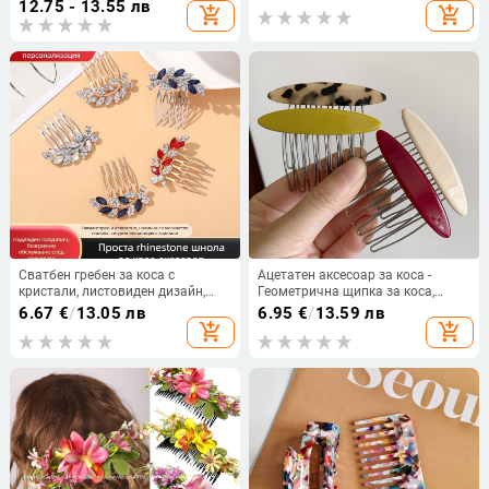
12.75 - 13.55 лв
add_shopping_cart
add_shopping_cart
Сватбен гребен за коса с
Ацетатен аксесоар за коса -
кристали, листовиден дизайн,
Геометрична щипка за коса,
народен стил, скулптурна
ръчна изработка, микс
6.67
€
/
13.05 лв
6.95
€
/
13.59 лв
обработка, независима опаковка
материали
add_shopping_cart
add_shopping_cart