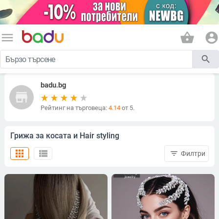
menu
shopping_basket
account_circle
search
badu.bg
store
Рейтинг на търговеца:
4.14
от 5.
Грижа за косата и Hair styling
apps
view_list
filter_list
Филтри