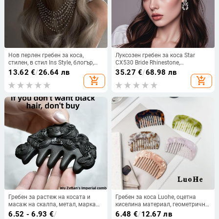
Нов перлен гребен за коса,
Луксозен гребен за коса Star
стилен, в стил Ins Style, блогър,
CX530 Bride Rhinestone,
същия стил, многослойна
обикновен, лек, сватбен, студио,
13.62
€
/
26.64 лв
35.27
€
/
68.98 лв
кристална верижка за коса,
елегантни аксесоари за коса
add_shopping_cart
add_shopping_cart
аксесоари за коса за жени
Гребен за растеж на косата и
Гребен за коса Luohe, оцетна
масаж на скалпа, метал, марка
киселина материал, геометрична
Other Homes, пролет 2025
форма, прост унисекс стил, ръчна
6.52 - 6.93
€
/
6.48
€
/
12.67 лв
изработка