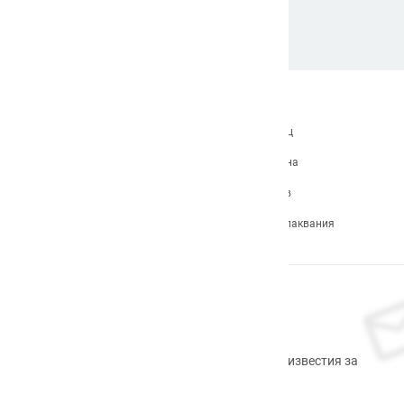
За нас
Какво е Badu.bg
Станете търговец
Контакти
Връщане и замяна
Карта на сайта
Продуктов архив
Често задавани въпроси
Формуляр за оплаквания
Абонирам се
Регистрирайте се сега, за да получавате известия за
промоционални продукти.