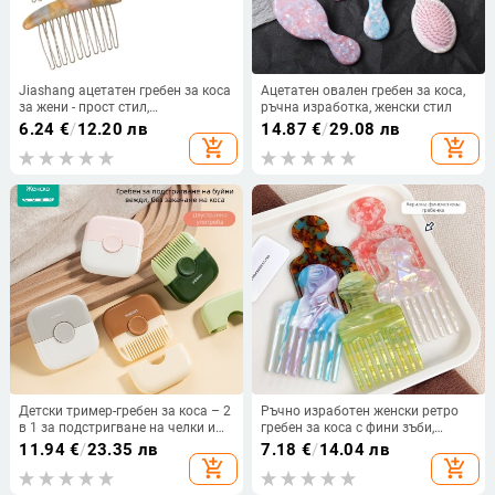
Jiashang ацетатен гребен за коса
Ацетатен овален гребен за коса,
за жени - прост стил,
ръчна изработка, женски стил
геометрична форма, аметистен
6.24
€
/
12.20 лв
14.87
€
/
29.08 лв
кристал, обработка: печено
add_shopping_cart
add_shopping_cart
покритие
Детски тример-гребен за коса – 2
Ръчно изработен женски ретро
в 1 за подстригване на челки и
гребен за коса с фини зъби,
коса, ABS и неръждаема стомана,
мраморен модел, антистатичен
11.94
€
/
23.35 лв
7.18
€
/
14.04 лв
марка LUSN/Rushan
add_shopping_cart
add_shopping_cart