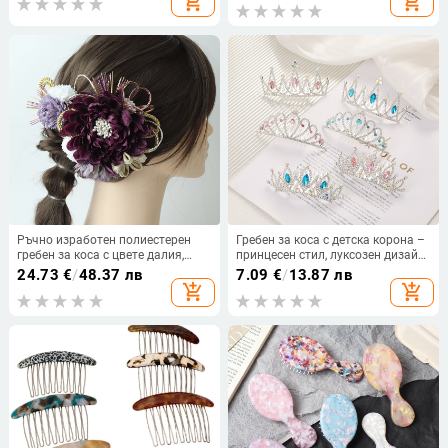
add_shopping_cart
add_shopping_cart
Стил: прост, унисекс; Техника:
горивно инжектиране;
Персонализиране: Да; Код: IB24)
Ръчно изработен полиестерен
Гребен за коса с детска корона –
гребен за коса с цвете далия,
принцесен стил, луксозен дизайн,
ретро етно, японско-корейски
кристали, електроплатина
24.73
€
/
48.37 лв
7.09
€
/
13.87 лв
стил, аксесоар за глава
add_shopping_cart
add_shopping_cart