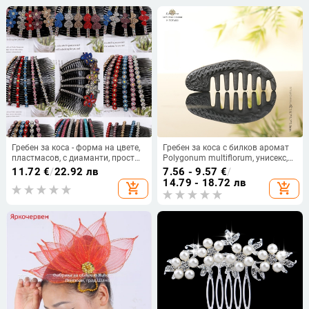
Гребен за коса - форма на цвете,
Гребен за коса с билков аромат
пластмасов, с диаманти, прост
Polygonum multiflorum, унисекс,
дамски стил, за ресни
ръчно и полу-механична
11.72
€
/
22.92 лв
7.56 - 9.57
€
/
обработка, индивидуална
14.79 - 18.72 лв
add_shopping_cart
add_shopping_cart
опаковка