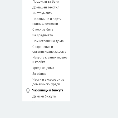
Продукти за баня
Домашен текстил
Инструменти
Празнични и парти
принадлежности
Стоки за бита
За Градината
Почистване на дома
Съхранение и
организиране за дома
Изкуства, занаяти, шев
и кройка
Уреди за дома
За офиса
Части и аксесоари за
домакински уреди
watch
Часовници и Бижута
Дамски бижута
Часовници
Мъжки бижута
Направи си сам