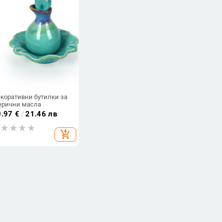
коративни бутилки за
ерични масла
0.97
€
/
21.46 лв
add_shopping_cart