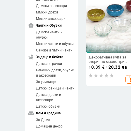
Дамски аксесоари
Мъжки дрехи
Мъжки аксесоари
business_center
Чанти и Обувки
Дамски чанти и
обувки
Мъжки чанти и обувки
Сакове и пътни чанти
child_friendly
За деца и бебета
Декоративна купа за
етерично масло-три
Детски играчки
модела
10.39
€
/
20.32 лв
Бебешки дрехи, обувки
и аксесоари
add_sh
За училище
Детски раници и чанти
Детски дрехи и
аксесоари
Детски обувки
weekend
Дом и Градина
За Дома
Домашен декор