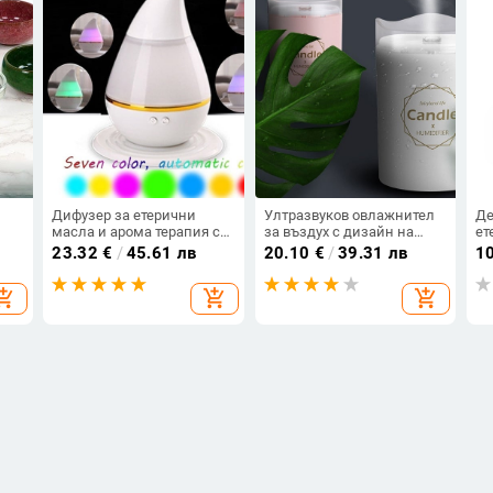
Дифузер за етерични
Ултразвуков овлажнител
Де
масла и арома терапия с
за въздух с дизайн на
ет
LED светлини в седем
свещ в бял, розов и син
23.32
€
/
45.61 лв
20.10
€
/
39.31 лв
1
цвята
цвят
opping_cart
add_shopping_cart
add_shopping_cart