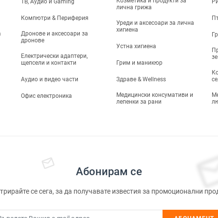
Козметика и продукти за
ТВ, Аудио и Gaming
Р
лична грижа
Компютри & Периферия
П
Уреди и аксесоари за лична
хигиена
а
Дронове и аксесоари за
Г
дронове
Устна хигиена
Пр
Електрически адаптери,
з
щепсели и контакти
Грим и маникюр
Ко
Аудио и видео части
Здраве & Wellness
се
Медицински консумативи и
М
Офис електроника
лепенки за рани
л
Абонирам се
трирайте се сега, за да получавате известия за промоционални про