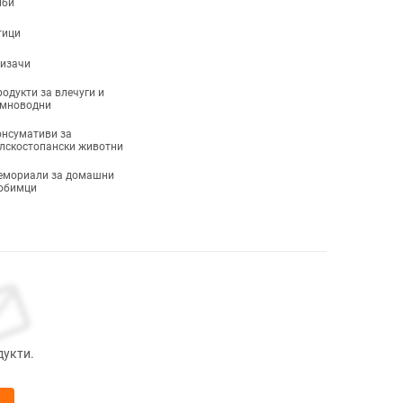
иби
тици
ризачи
одукти за влечуги и
емноводни
нсумативи за
лскостопански животни
емориали за домашни
юбимци
дукти.