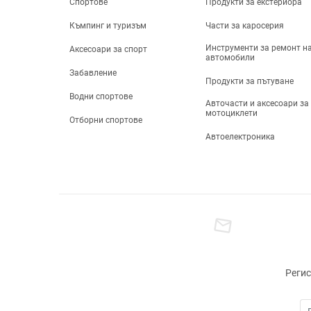
Спортове
Продукти за екстериора
Почистване на
автомобила и
Къмпинг и туризъм
Части за каросерия
подръжка
Инструменти за ремонт н
Части за каросерия
Аксесоари за спорт
автомобили
Инструменти за
Забавление
ремонт на автомобили
Продукти за пътуване
Продукти за пътуване
Водни спортове
Авточасти и аксесоари за
Авточасти и аксесоари
мотоциклети
за мотоциклети
Отборни спортове
laptop
Електроника
Автоелектроника
Камери, Фотография и
Видео
Телефони, таблети и
лаптопи
ТВ, Аудио и Gaming
Компютри &
Периферия
Дронове и аксесоари
за дронове
Регис
Електрически
адаптери, щепсели и
контакти