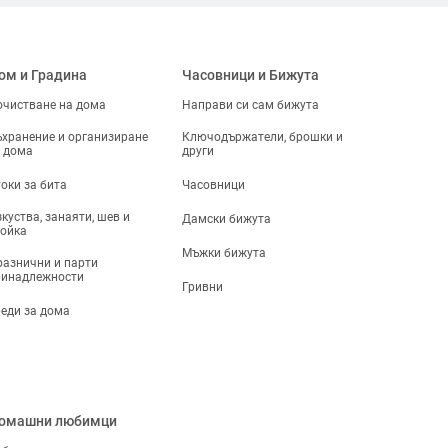
ом и Градина
Часовници и Бижута
чистване на дома
Направи си сам бижута
хранение и организиране
Ключодържатели, брошки и
 дома
други
оки за бита
Часовници
куства, занаяти, шев и
Дамски бижута
ойка
Мъжки бижута
азнични и парти
ринадлежности
Гривни
еди за дома
омашни любимци