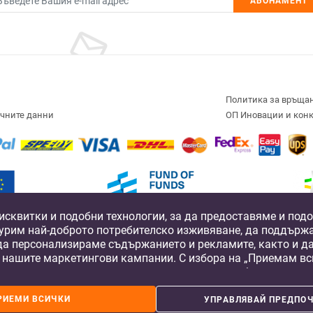
АБОНАМЕНТ
Политика за връща
ичните данни
ОП Иновации и кон
исквитки и подобни технологии, за да предоставяме и по
Development Fund
Fund of Funds
Operational Prog
Compe
игурим най-доброто потребителско изживяване, да поддърж
lverline Capital, a private equity fund, co-financed by the by the European Structu
да персонализираме съдържанието и рекламите, както и д
nnovation and Competitiveness 2014-2020”, managed by the Fund Manager of Financi
 нашите маркетингови кампании. С избора на „Приемам вси
и нашите доверени партньори да съхраняваме бисквитки и
©2017-2026
шето устройство за рекламни и аналитични цели. Можете п
те предпочитания, като натиснете „Управлявай предпочита
РИЕМИ ВСИЧКИ
УПРАВЛЯВАЙ ПРЕДПОЧ