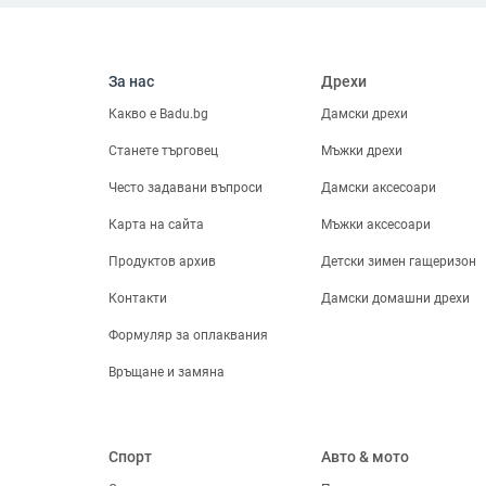
бижута
Ключодържатели,
брошки и други
fitness_center
Спорт
За нас
Дрехи
Спортно облекло
Какво е Badu.bg
Дамски дрехи
Спортни Обувки
Спортове
Станете търговец
Мъжки дрехи
Водни спортове
Често задавани въпроси
Дамски аксесоари
Къмпинг и туризъм
Аксесоари за спорт
Карта на сайта
Мъжки аксесоари
Забавление
Продуктов архив
Детски зимен гащеризон
Стрелба
Спортни сакове
Контакти
Дамски домашни дрехи
Спортове с ракети
Боулинг
Формуляр за оплаквания
Отборни спортове
Връщане и замяна
directions_car
Авто & мото
Продукти за
екстериора
Автоелектроника
Спорт
Авто & мото
Интериорни аксесоари