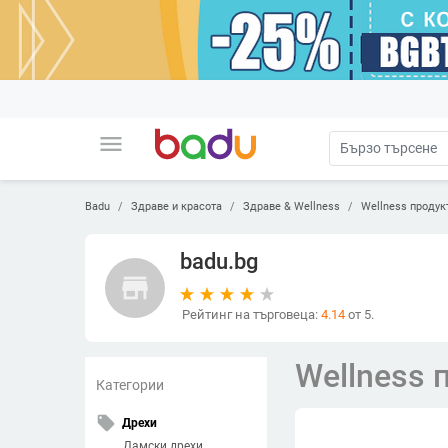
menu
Badu
Здраве и красота
Здраве & Wellness
Wellness продук
badu.bg
store
Рейтинг на търговеца:
4.14
от 5.
Wellness 
Категории
local_offer
Дрехи
Дамски дрехи