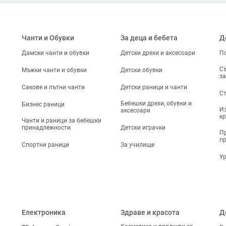
Чанти и Обувки
За деца и бебета
Д
Дамски чанти и обувки
Детски дрехи и аксесоари
По
Съ
Мъжки чанти и обувки
Детски обувки
за
Сакове и пътни чанти
Детски раници и чанти
Ст
Бебешки дрехи, обувки и
Бизнес раници
Из
аксесоари
кр
Чанти и раници за бебешки
принадлежности
Детски играчки
Пр
п
Спортни раници
За училище
Ур
Електроника
Здраве и красота
Д