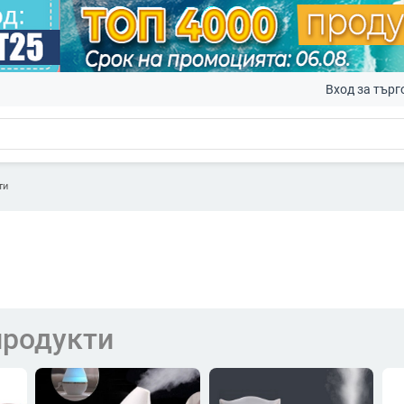
Вход за търг
ти
продукти