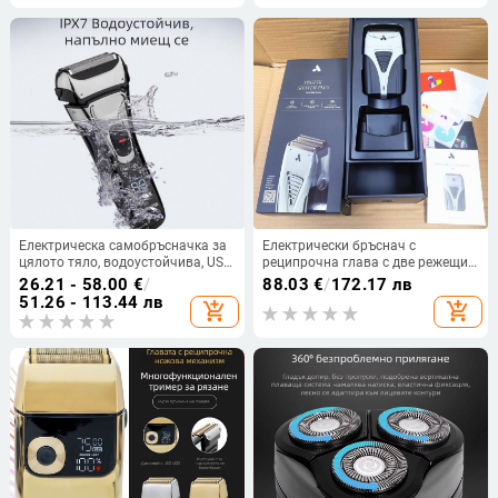
Електрическа самобръсначка за
Електрически бръснач с
цялото тяло, водоустойчива, USB
реципрочна глава с две режещи
зареждане, глава с три леза за
ленти, безчетков мотор, време на
26.21 - 58.00
€
/
88.03
€
/
172.17 лв
прецизно бръснене
работа над 60 минути, вградена
51.26 - 113.44 лв
add_shopping_cart
add_shopping_cart
батерия 500–800 mAh, шум 36–
45 dB