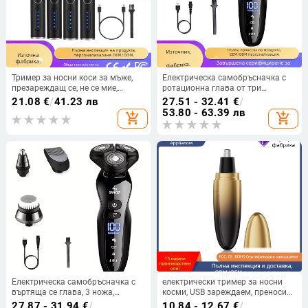
Тример за носни коси за мъже,
Електрическа самобръсначка с
презареждащ се, не се мие,
ротационна глава от три
многофункционален
остриета, презареждаема,
21.08
€
/
41.23 лв
27.51 - 32.41
€
/
електрически подстригвач
вградена батерия 500–800 mAh,
53.80 - 63.39 лв
add_shopping_cart
add_shopping_cart
време на работа до 60 минути,
водоустойчива за пълно
почистване на тялото
Електрическа самобръсначка с
електрически тример за носни
въртяща се глава, 3 ножа,
косми, USB зареждаем, преносим
водоустойчива за цялото тяло,
за нос и ухо, ергономичен дизайн,
27.87 - 31.94
€
/
10.84 - 12.67
€
/