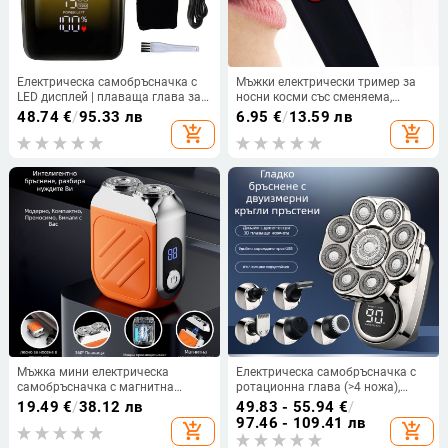
Електрическа самобръсначка с
Мъжки електрически тример за
LED дисплей | плаваща глава за
носни косми със сменяема,
бръснене | глава с две режещи
миеща се глава
48.74
€
/
95.33 лв
6.95
€
/
13.59 лв
ножчета | сваляща се миеща се
add_shopping_cart
add_shopping_cart
глава
Мъжка мини електрическа
Електрическа самобръсначка с
самобръсначка с магнитна
ротационна глава (>4 ножа),
плаваща глава, въртяща се
вградена батерия 500–800 mAh,
19.49
€
/
38.12 лв
49.83 - 55.94
€
/
глава с две остриета,
време на работа 2 часа, напълно
97.46 - 109.41 лв
add_shopping_cart
add_shopping_cart
презареждаема и тихо
промивана
функционираща