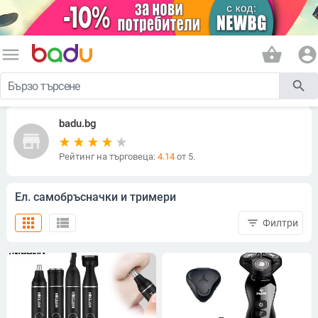
menu
shopping_basket
account_circle
search
badu.bg
store
Рейтинг на търговеца:
4.14
от 5.
Ел. самобръсначки и тримери
apps
view_list
filter_list
Филтри