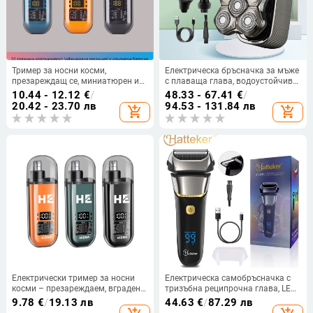
Тример за носни косми,
Електрическа бръсначка за мъже
презареждащ се, миниатюрен и
с плаваща глава, водоустойчива,
преносим, със сменяема
вградена батерия
10.44 - 12.12
€
/
48.33 - 67.41
€
/
измиваща глава, ABS корпус.
20.42 - 23.70 лв
94.53 - 131.84 лв
add_shopping_cart
add_shopping_cart
Електрически тример за носни
Електрическа самобръсначка с
косми – презареждаем, вградена
тризъбна реципрочна глава, LED
батерия 300–500 mAh, живот на
дисплей, пълна водоустойчивост
9.78
€
/
19.13 лв
44.63
€
/
87.29 лв
батерията над 7 дни, изцяло
за измиване на цялото тяло,