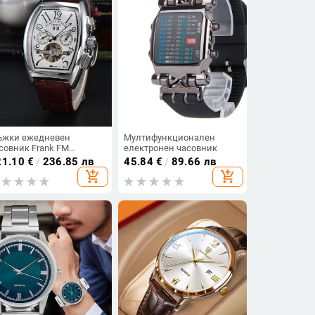
жки ежедневен
Мултифункционален
совник Frank FM
електронен часовник
urbillon Automatic
21.10
€
/
236.85 лв
45.84
€
/
89.66 лв
chanical с пет стрелки
add_shopping_cart
add_shopping_cart