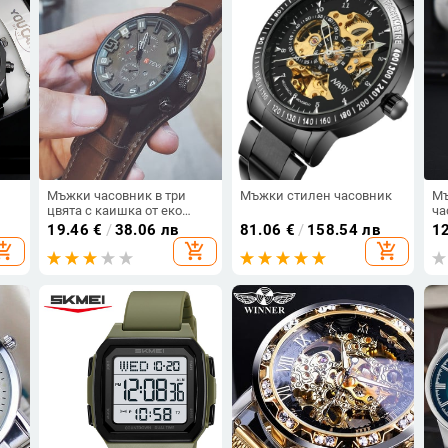
Мъжки часовник в три
Мъжки стилен часовник
Мъ
цвята с каишка от еко
ча
кожа
To
19.46
€
/
38.06 лв
81.06
€
/
158.54 лв
1
Me
opping_cart
add_shopping_cart
add_shopping_cart