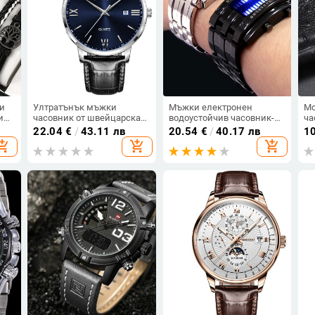
ни
Ултратънък мъжки
Мъжки електронен
Мо
ици
часовник от швейцарска
водоустойчив часовник-
ча
марка, водоустойчив,
два модела
еж
22.04
€
/
43.11 лв
20.54
€
/
40.17 лв
1
зна
светещ кварцов часовник,
ча
opping_cart
add_shopping_cart
add_shopping_cart
търсен артикул в
ст
предаванията на живо на
ча
Douyin и за износ,
предлага се и за
дропшипинг.