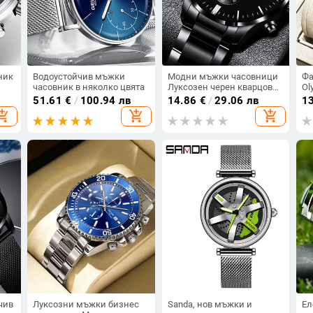
ник
Водоустойчив мъжки
Модни мъжки часовници
Фа
часовник в няколко цвята
Луксозен черен кварцов
Ol
ръчен часовник от
пр
51.61
€
/
100.94 лв
14.86
€
/
29.06 лв
1
неръждаема стомана
кв
opping_cart
add_shopping_cart
add_shopping_cart
Мъжки бизнес часовник
зл
за мъже Календар
мъ
Часовник Reloj Hombre
на
чив
Луксозни мъжки бизнес
Sanda, нов мъжки и
Ел