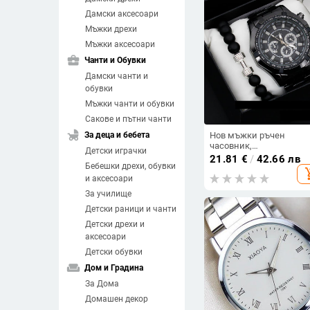
Дамски аксесоари
Мъжки дрехи
Мъжки аксесоари
business_center
Чанти и Обувки
Дамски чанти и
обувки
Мъжки чанти и обувки
Сакове и пътни чанти
child_friendly
За деца и бебета
Нов мъжки ръчен
часовник,
Детски играчки
висококачествен
21.81
€
/
42.66 лв
Бебешки дрехи, обувки
немеханичен кварцов
add_sh
комплект от три части.
и аксесоари
За училище
Детски раници и чанти
Детски дрехи и
аксесоари
Детски обувки
weekend
Дом и Градина
За Дома
Домашен декор