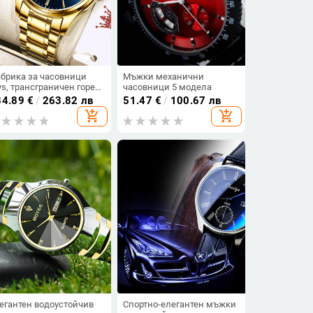
брика за часовници
Мъжки механични
ys, трансграничен горещ
часовници 5 модела
одаван водоустойчив
34.89
€
/
263.82 лв
51.47
€
/
100.67 лв
арцов часовник със
add_shopping_cart
add_shopping_cart
атна стоманена лента,
жки бизнес часовник
 едро, мъжки часовник
егантен водоустойчив
Спортно-елегантен мъжки