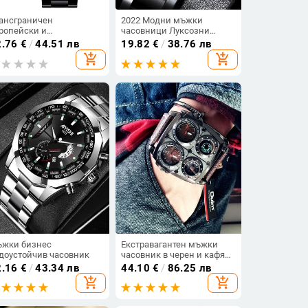
ансграничен
2022 Модни мъжки
ропейски и
часовници Луксозни
ерикански бизнес
мъжки черни кварцови
2.76
€
/
44.51 лв
19.82
€
/
38.76 лв
ден, универсален, лек
ръчни часовници от
add_shopping_cart
add_shopping_cart
ксозен стоманен
неръждаема стомана
совник с римски цифри,
Мъжки бизнес ежедневни
сок клас, мъжки
кожени часовници relogio
совник на едро с голям
masculino
ферблат
жки бизнес
Екстравагантен мъжки
доустойчив часовник
часовник в черен и кафяв
цвят
2.16
€
/
43.34 лв
44.10
€
/
86.25 лв
add_shopping_cart
add_shopping_cart