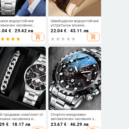
жки водоустойчив
Швейцарски водоустойчив
ханичен часовник
ултратънък мъжки
ксозни часовници
часовник със светещ
5.04
€
/
29.42 лв
22.04
€
/
43.11 лв
арцов часовник
дизайн, стилен кварцов
add_shopping_cart
add_shopping_cart
ферблат от
ръчен часовник, търсен
ръждаема стомана
артикул за стрийминг на
едневен часовник
живо и износ, предлаган
томатичен светещ
за дропшипинг.
совник
й-продаван комплект от
Спортно-ежедневен
мъжки часовника и
автоматичен часовник за
ивна, стилен и висок
мъже
.29
€
/
18.17 лв
23.67
€
/
46.29 лв
ас мъжки аналогов