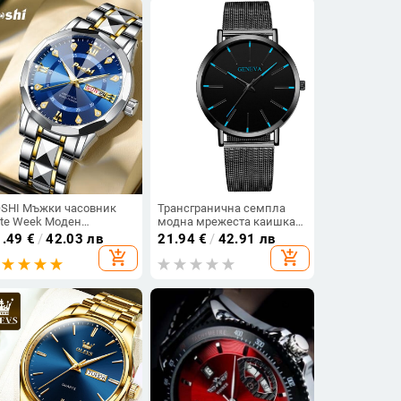
SHI Мъжки часовник
Трансгранична семпла
te Week Моден
модна мрежеста каишка
совник мъжки
за мъже бизнес часовник
1.49
€
/
42.03 лв
21.94
€
/
42.91 лв
игинален водоустойчив
за средношколци
add_shopping_cart
add_shopping_cart
механичен светещ
стоманена каишка
оен календар кварцов
семпла кварцова мода
чен часовник
спортна и развлекателна