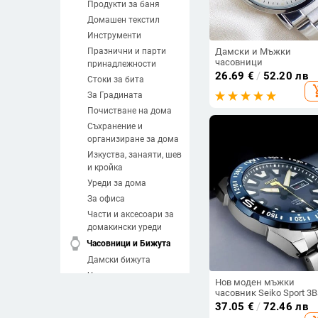
Продукти за баня
Домашен текстил
Инструменти
Празнични и парти
Дамски и Мъжки
часовници
принадлежности
26.69
€
/
52.20 лв
Стоки за бита
add_sh
За Градината
Почистване на дома
Съхранение и
организиране за дома
Изкуства, занаяти, шев
и кройка
Уреди за дома
За офиса
Части и аксесоари за
домакински уреди
watch
Часовници и Бижута
Дамски бижута
Часовници
Нов моден мъжки
Мъжки Часовници
часовник Seiko Sport 3B
Водоустойчив светещ
37.05
€
/
72.46 лв
Дамски Часовници
автоматичен цифербла