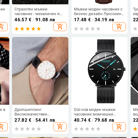
ник
Страхотен мъжки
Мъжки моден часовник с
Тр
часовник - механичен и
бизнес дизайн Луксозен
ев
дигитален, показващ
часовник с кожена
ам
46.57
€
/
91.08 лв
17.48
€
/
34.19 лв
2
дните
каишка Кварцов часовник
мо
opping_cart
add_shopping_cart
add_shopping_cart
Прост кръгъл циферблат
лу
Часовник с часовник с
ча
римска скала
ви
ча
ци
к в
Дропшиппинг
Dizi нов моден мъжки
Мъ
Висококачествен
часовник момчешки
во
часовник с розово злато и
механичен часовник
27.82
€
/
54.41 лв
40.74
€
/
79.68 лв
2
циферблат Мъжки кожен
студентски часовник
opping_cart
add_shopping_cart
add_shopping_cart
водоустойчив ръчен
модерен водоустойчив
часовник Дамска рокля
електронен часовник
Мода Япония Кварцов
прост кварцов часовник