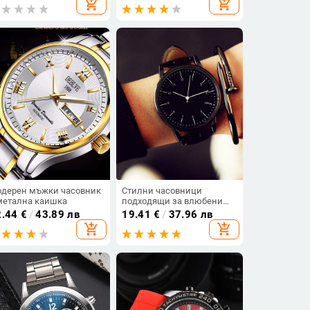
add_shopping_cart
add_shopping_cart
арцов часовник със
етещ механизъм.
дерен мъжки часовник
Стилни часовници
метална каишка
подходящи за влюбени
двойки в три цвята.
2.44
€
/
43.89 лв
19.41
€
/
37.96 лв
add_shopping_cart
add_shopping_cart