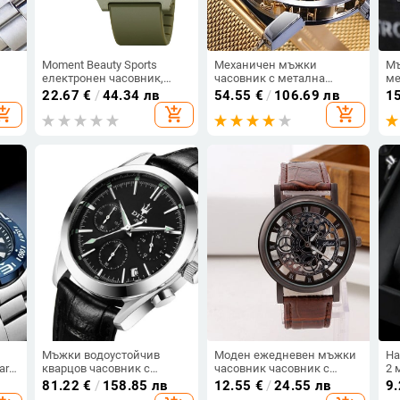
Moment Beauty Sports
Механичен мъжки
Мъ
електронен часовник,
часовник с метална
ме
прост водоустойчив
каишка
Лу
22.67
€
/
44.34 лв
54.55
€
/
106.69 лв
1
многофункционален
Кв
opping_cart
add_shopping_cart
add_shopping_cart
нощен будилник за жени
Ци
и мъже
не
Еж
Ав
ча
Мъжки водоустойчив
Моден ежедневен мъжки
На
ar
кварцов часовник с
часовник часовник с
2 
кожена каишка в
издълбана каишка без
гр
81.22
€
/
158.85 лв
12.55
€
/
24.55 лв
9
т
сребрист,златист,черен и
механично изражение
кл