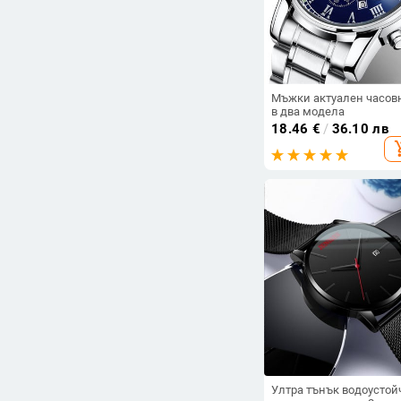
Намалени продукти
Намалени продукти
Всички продукти
Мъжки актуален часов
в два модела
18.46
€
/
36.10 лв
Цена
add_sh
Цена
-
Ултра тънък водоустой