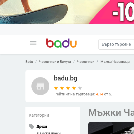
menu
Badu
Часовници и Бижута
Часовници
Мъжки Часовници
badu.bg
store
Рейтинг на търговеца:
4.14
от 5.
Мъжки Ча
Категории
local_offer
Дрехи
Дамски дрехи