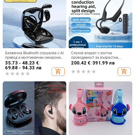
Безжична Bluetooth слушалка с AI
Слухов апарат с костна
превод и мултиезичен синхронен
проводимост за възрастни,
превод, ANC шумопотискане,
двустранен, Bluetooth,
35.73 - 48.23
€
/
200.42
€
/
391.99 лв
обхват до 10 m, Bluetooth 5.0,
водоустойчив, интелигентно
69.88 - 94.33 лв
add_shopping_cart
add_shopping_cart
IPX4, вграден стерео звук, 4–8 ч
устройство за слух
батерия