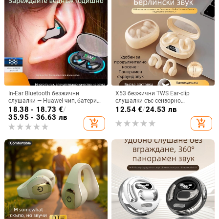
In-Ear Bluetooth безжични
X53 безжични TWS Ear-clip
слушалки — Huawei чип, батерия
слушалки със сензорно
над 8 часа, IPX3 водоустойчиви,
докосване, шумопотискане и
18.38 - 18.73
€
/
12.54
€
/
24.53 лв
мини невидим дизайн, стерео
цифров дисплей
35.95 - 36.63 лв
add_shopping_cart
add_shopping_cart
звук