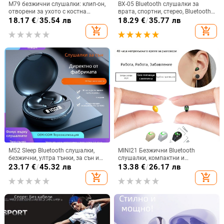
M79 безжични слушалки: клип-он,
BX-05 Bluetooth слушалки за
отворени за ухото с костна
врата, спортни, стерео, Bluetooth
проводимост, истински
5.0, обхват 10 м, живот на
18.17
€
/
35.54 лв
18.29
€
/
35.77 лв
безжични, Bluetooth 5.4, IPX6
батерията над 8 ч
add_shopping_cart
add_shopping_cart
водоустойчиви, до 4 часа работа
M52 Sleep Bluetooth слушалки,
MINI21 Безжични Bluetooth
безжични, ултра тънки, за сън и
слушалки, компактни и
спорт, с дисплей и ниска
невидими, едноухи за бягане и
23.17
€
/
45.32 лв
13.38
€
/
26.17 лв
латентност
спорт, висококачествен звук,
add_shopping_cart
add_shopping_cart
модел 2025