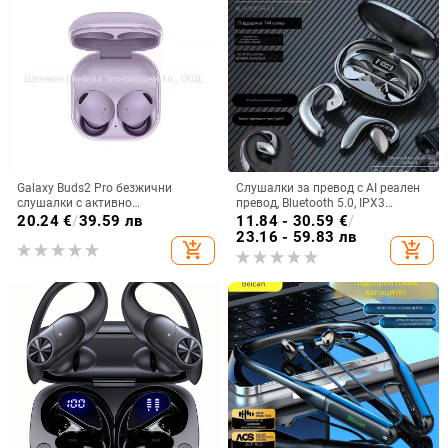
Galaxy Buds2 Pro безжични
Слушалки за превод с AI реален
слушалки с активно
превод, Bluetooth 5.0, IPX3
шумопотискане, корпус от
водоустойчиви, обхват 15 м, 4–8
20.24
€
/
39.59 лв
11.84 - 30.59
€
/
стоманена мрежа R510
ч живот на батерията
23.16 - 59.83 лв
add_shopping_cart
add_shopping_cart