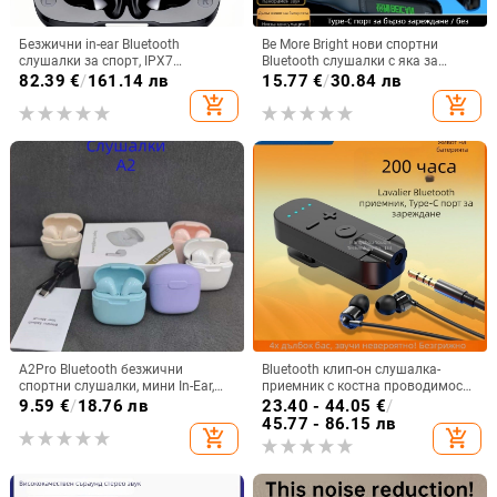
Безжични in-ear Bluetooth
Be More Bright нови спортни
слушалки за спорт, IPX7
Bluetooth слушалки с яка за
водоустойчиви, дълъг живот на
врата, дълга автономия,
82.39
€
/
161.14 лв
15.77
€
/
30.84 лв
батерията над 8 часа,
водоустойчиви, шумопотискане
add_shopping_cart
add_shopping_cart
шумопотискане
за бягане
A2Pro Bluetooth безжични
Bluetooth клип-он слушалка-
спортни слушалки, мини In-Ear,
приемник с костна проводимост,
5.3 дълга издръжливост на
висококачествен звук,
9.59
€
/
18.76 лв
23.40 - 44.05
€
/
батерията, Macaron
шумопотискане, HD обаждания и
45.77 - 86.15 лв
add_shopping_cart
add_shopping_cart
слушане на музика