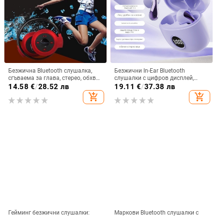
Безжична Bluetooth слушалка,
Безжични In-Ear Bluetooth
сгъваема за глава, стерео, обхват
слушалки с цифров дисплей,
10 м, Bluetooth 4.0, живот на
ниска латентност за гейминг, 4–8
14.58
€
/
28.52 лв
19.11
€
/
37.38 лв
батерията 0–4 ч
ч. работа, Bluetooth 5.3
add_shopping_cart
add_shopping_cart
Гейминг безжични слушалки:
Маркови Bluetooth слушалки с