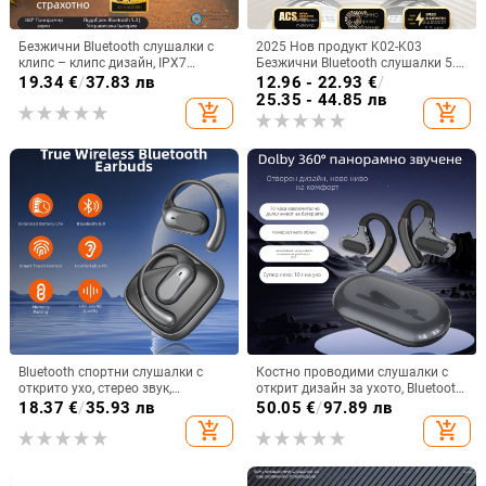
Безжични Bluetooth слушалки с
2025 Нов продукт K02-K03
клипс – клипс дизайн, IPX7
Безжични Bluetooth слушалки 5.5
водоустойчивост, Bluetooth 5.4,
Монтирани за уши Бинаурални
19.34
€
/
37.83 лв
12.96 - 22.93
€
/
обхват 15 м, живот на батерията
стерео M76 Експорт Горещ модел
25.35 - 44.85 лв
add_shopping_cart
add_shopping_cart
над 8 ч
Ows
Bluetooth спортни слушалки с
Костно проводими слушалки с
открито ухо, стерео звук,
открит дизайн за ухото, Bluetooth
Bluetooth 5.4, обхват до 10 м,
5.4, обхват 10 м, IPX7
18.37
€
/
35.93 лв
50.05
€
/
97.89 лв
живот на батерията 4–8 ч
водоустойчивост, над 8 часа
add_shopping_cart
add_shopping_cart
работа