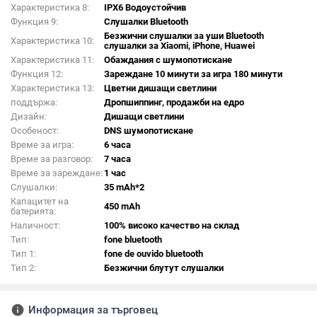
Характеристика 8:
IPX6 Водоустойчив
Функция 9:
Слушалки Bluetooth
Безжични слушалки за уши Bluetooth
Характеристика 10:
слушалки за Xiaomi, iPhone, Huawei
Характеристика 11:
Обаждания с шумопотискане
Функция 12:
Зареждане 10 минути за игра 180 минути
Характеристика 13:
Цветни дишащи светлини
поддържа:
Дропшиппинг, продажби на едро
Дизайн:
Дишащи светлини
Особеност:
DNS шумопотискане
Време за игра:
6 часа
Време за разговор:
7 часа
Време за зареждане:
1 час
Слушалки:
35 mAh*2
Капацитет на
450 mAh
батерията:
Наличност:
100% високо качество на склад
Тип:
fone bluetooth
Тип 1:
fone de ouvido bluetooth
Тип 2:
Безжични блутут слушалки
info
Информация за търговец