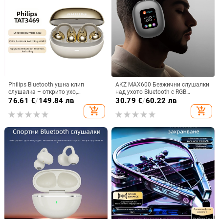
Philips Bluetooth ушна клип
AKZ MAX600 Безжични слушалки
слушалка – открито ухо,
над ухото Bluetooth с RGB
безжично, Bluetooth 5.0, повече от
дисплей и четец за карти,
76.61
€
/
149.84 лв
30.79
€
/
60.22 лв
8 часа живот на батерията,
персонализиран модел
add_shopping_cart
add_shopping_cart
водоустойчив модел TAT3469