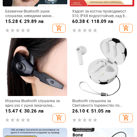
Безжични Bluetooth ушни
Хедсет за костна проводимост
слушалки, невидими мини
S10, IPX8 водоустойчив, над 8
размери, ултра компактни, дълъг
часа работа, Bluetooth 5.4,
15.28
€
/
29.89 лв
60.38
€
/
118.09 лв
живот на батерията, в ушите,
цифров дисплей
add_shopping_cart
add_shopping_cart
режим за сън, многоточково
свързване, шумопотискане, 360°
обемен звук, водоустойчиви
Игрална Bluetooth слушалка за
Bluetooth слушалка за
едно ухо с ушна закачалка,
Световното първенство по
Bluetooth 5.0, живот на батерията
футбол — частен модел,
15.47
€
/
30.26 лв
26.10
€
/
51.05 лв
над 8 ч, IPX3 водоустойчивост
персонализирана, полуин-ушна,
add_shopping_cart
add_shopping_cart
Bluetooth 5.4, обхват 10 м, 4–8 ч
батерия, водоустойчива