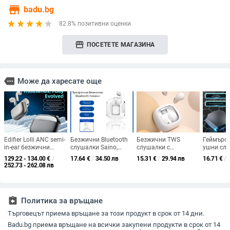
store
badu.bg
82.8% позитивни оценки
storefront
ПОСЕТЕТЕ МАГАЗИНА
more
Може да харесате още
Edifier Lolli ANC semi-
Безжични Bluetooth
Безжични TWS
Геймърск
in-ear безжични
слушалки Saino,
слушалки с
ушни слу
слушалки с активно
подходящи за
шумопотискане, in-
ниска ла
129.22 - 134.00
€
/
17.64
€
/
34.50 лв
15.31
€
/
29.94 лв
16.71
€
/
шумопотискане,
16Promax Apple
ear дизайн, Bluetooth
шумозаг
252.73 - 262.08 лв
Bluetooth 5.0, Huawei
15Pro Huawei Oppo
5.3, 10 м обхват, 4–8
компакт
чип, време за работа
Xiaomi, зареждане с
ч живот на
дизайн, 
4–8 ч
Type C
батерията
assignment_return
Политика за връщане
Търговецът приема връщане за този продукт в срок от 14 дни.
Badu.bg приема връщане на всички закупени продукти в срок от 14