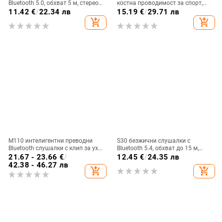
Bluetooth 5.0, обхват 5 м, стерео
костна проводимост за спорт,
звук с шумопотискане, мулти-
безжични, с висящ дизайн
11.42
€
/
22.34 лв
15.19
€
/
29.71 лв
точкова връзка, живот на
add_shopping_cart
add_shopping_cart
батерията 0–4 ч
M110 интелигентни преводни
S30 безжични слушалки с
Bluetooth слушалки с клип за ухо
Bluetooth 5.4, обхват до 15 м,
и диамантено копче — лукс и
стерео звук, цифров дисплей,
21.67 - 23.66
€
/
12.45
€
/
24.35 лв
спортен стил, DIY аксесоари
живот на батерията 4–8 ч
42.38 - 46.27 лв
add_shopping_cart
add_shopping_cart