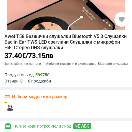
favorite
Awei T58 Безжични слушалки Bluetooth V5.3 Слушалки
Бас In-Ear TWS LED светлини Слушалки с микрофон
HiFi Стерео DNS слушалки
37.40
€
/
73.15
лв
елефони, таблети и лаптопи
Мобилни телефони и аксесоари
Bluetooth слушалки
Продуктов код:
599750
Отзиви:
0
|
0
продажби
straighten
Избери модел или размер
redeem
NEWBG
-10% за нови потребители с код: