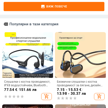
image
ВИЖ ПОВЕЧЕ
more
Популярни в тази категория
Слушалки с костна проводимост,
Безжични слушалки с костна
IPX8 водоустойчиви, Bluetooth
проводимост за бягане, дизайн
5.3, обхват до 10 m, време за
без вмъкване в ухото, Bluetooth
77.54
€
/
151.66 лв
7.15 - 15.53
€
/
работа 4-8 ч.
5.3, водоустойчиви, живот на
13.98 - 30.37 лв
add_shopping_cart
add_shopping_cart
батерията над 8 часа