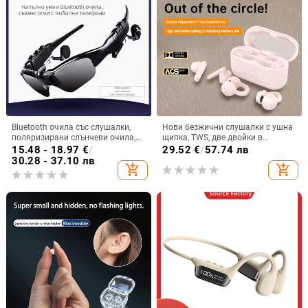
Bluetooth очила със слушалки,
Нови безжични слушалки с ушна
поляризирани слънчеви очила,
щипка, TWS, две двойки в
монтирани на главата (обхват 10
комплект, Bluetooth
15.48 - 18.97
€
/
29.52
€
/
57.74 лв
м, Bluetooth 5.0, живот на
30.28 - 37.10 лв
add_shopping_cart
add_shopping_cart
батерията 4-8 ч)