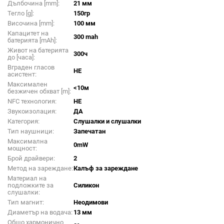
Дълбочина [mm]:
21 мм
Тегло [g]:
150гр
Височина [mm]:
100 мм
Капацитет на
300 mah
батерията [mAh]:
Живот на батерията
300ч
до [часа]:
Вграден гласов
НЕ
асистент:
Максимален
<10м
безжичен обхват [m]:
NFC технология:
НЕ
Звукоизолация:
ДА
Категория:
Слушалки и слушалки
Тип наушници:
Запечатан
Максимална
0mW
мощност:
Брой драйвери:
2
Метод на зареждане:
Калъф за зареждане
Материал на
подложките за
Силикон
слушалки:
Тип магнит:
Неодимови
Диаметър на водача:
13 мм
Общо хармонично