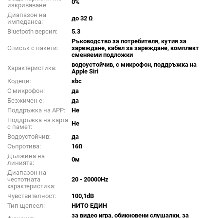
0%
изкривяване:
Диапазон на
до 32 Ω
импеданса:
Bluetooth версия:
5.3
Ръководство за потребителя, кутия за
Списък с пакети:
зареждане, кабел за зареждане, комплект
сменяеми подложки
водоустойчив, с микрофон, поддръжка на
Характеристика:
Apple Siri
Кодеци:
sbc
С микрофон:
да
Безжичен е:
да
Поддръжка на APP:
Не
Поддръжка на карта
Не
с памет:
Водоустойчив:
да
Съпротива:
16Ω
Дължина на
0м
линията:
Диапазон на
честотната
20 - 20000Hz
характеристика:
Чувствителност:
100,1dB
Тип щепсел:
НИТО ЕДИН
за видео игра, обикновени слушалки, за