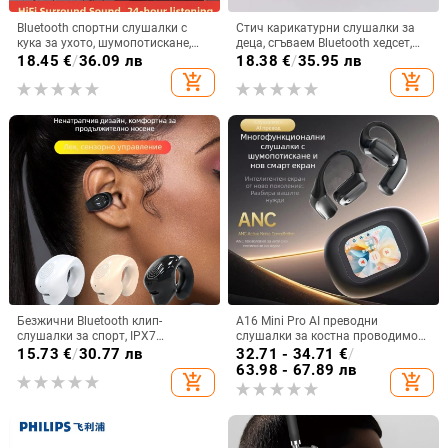
Bluetooth спортни слушалки с
Стич карикатурни слушалки за
кука за ухото, шумопотискане,
деца, сгъваем Bluetooth хедсет,
Bluetooth 5.2, обхват 5 м, батерия
глава-монтаж, стерео звук, BT 5.0
18.45
€
/
36.09 лв
18.38
€
/
35.95 лв
>8 ч, Qualcomm чип
add_shopping_cart
add_shopping_cart
Безжични Bluetooth клип-
A16 Mini Pro AI преводни
слушалки за спорт, IPX7
слушалки за костна проводимост
водоустойчиви, обхват до 10 м,
със цветен дисплей и
15.73
€
/
30.77 лв
32.71 - 34.71
€
/
Bluetooth 5.0, живот на батерията
шумопотискане, Bluetooth 5.4
63.98 - 67.89 лв
add_shopping_cart
add_shopping_cart
4–8 ч, ниска латентност за игри