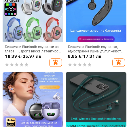
Безжични Bluetooth слушалки за
Безжична Bluetooth слушалка,
глава – Esports ниска латентност,
едностранна ушна, дълъг живот
Bluetooth 5.3, обхват 10 м,
на батерията, Bluetooth 5.3,
18.39
€
/
35.97 лв
8.85
€
/
17.31 лв
батерия 4–8 ч, двустранно
водоустойчива, обхват 15 m,
add_shopping_cart
add_shopping_cart
стерео
спортен стил