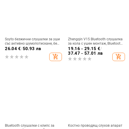
Soyto безжични слушалки за уши
Zhengqin V15 Bluetooth слушалка
със активно шумопотискане, без
за кола с ушен монтаж, Bluetooth
изтичане на звук, Bluetooth 5.4,
5.2, цифров дисплей, живот на
26.04
€
/
50.93 лв
19.16 - 29.15
€
/
обхват 10 m, двуканално стерео,
батерията над 8 ч, обхват 10 м,
37.47 - 57.01 лв
add_shopping_cart
add_shopping_cart
OEM персонализация
IPX3 водоустойчива
Bluetooth слушалки с клипс за
Костно проводящ слухов апарат