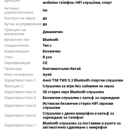
функция:
мобилен телефон, HiFi слушалки, спорт
Активно
Не
шумопотискане:
Контрол на звука:
да
Бутон за управление:
да
Принцип на
Динамичен
вокализма:
Безжичен тип:
Bluetooth
Съединители:
Тип c
Комуникация:
Безжичен
стил:
В ухо
Сертификация:
CE
Произход:
Континентален Китай
Име на марката:
Ауей
Характеристика 1:
Awei T58 TWS 5.3 Bluetooth спортни слушалки
Функция 2:
Слушалки за игри без забавяне на звука
Характеристика 3:
3D стерео звук Bluetooth слушалка
Характеристика 4:
Безжични слушалки с калъф за зареждане
Истински безжични стерео HiFi звукови
Характеристика 5:
слушалки
Слушалки с двоен микрофон и калъф за
Характеристика 6:
зареждане за телефон
Bluetooth слушалка за поставяне в ушите за
Характеристика 7:
автоматично сдвояване с микрофон