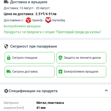
local_shipping
Доставка и връщане
Доставка:
13 Август - 20 Август
€
Цена на доставка:
2.51
/
4.91
лв
,
Доставяме с:
Speedy
Sameday
Безпроблемно връщане
Продуктът се предлага с опция "Прегледай преди да купиш".
security
Сигурност при пазаруване
lock
policy
Сигурно плащане
Защита на личните данни
local_shipping
assignment_return
Сигурна доставка
Безпроблемно връщане
settings
Спецификации на продукта
Материал:
Метал, пластмаса
ширина [mm]:
41 мм