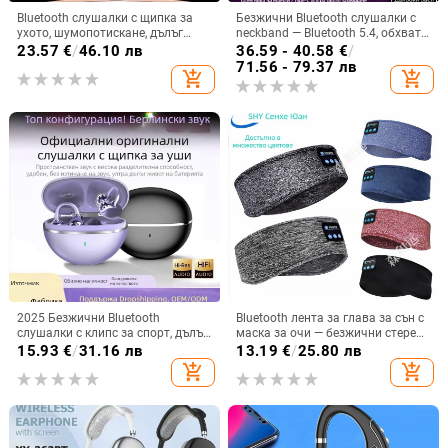
Bluetooth слушалки с щипка за
Безжични Bluetooth слушалки с
ухото, шумопотискане, дълъг
neckband — Bluetooth 5.4, обхват
живот на батерията >8 ч, стерео
10 м, живот на батерията над 8 ч,
23.57
€
/
46.10 лв
36.59 - 40.58
€
/
звук, обхват 10 м, Bluetooth 5.4
стерео звук, цифров дисплей
71.56 - 79.37 лв
add_shopping_cart
add_shopping_cart
2025 Безжични Bluetooth
Bluetooth лента за глава за сън с
слушалки с клипс за спорт, дълъг
маска за очи — безжични стерео
живот на батерията,
слушалки, Bluetooth 5.4, обхват
15.93
€
/
31.16 лв
13.19
€
/
25.80 лв
шумопотискане, висококачествен
15 м, над 8 ч батерия, за
add_shopping_cart
add_shopping_cart
звук и комфортно носене
разговори и музика