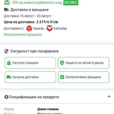
redeem
NEWBG
-10% за нови потребители с код:
local_shipping
Доставка и връщане
Доставка:
16 Август - 23 Август
€
Цена на доставка:
2.51
/
4.91
лв
,
Доставяме с:
Speedy
Sameday
Безпроблемно връщане
security
Сигурност при пазаруване
lock
policy
Сигурно плащане
Защита на личните данни
local_shipping
assignment_return
Сигурна доставка
Безпроблемно връщане
settings
Спецификации на продукта
Марка:
Джин сянмин