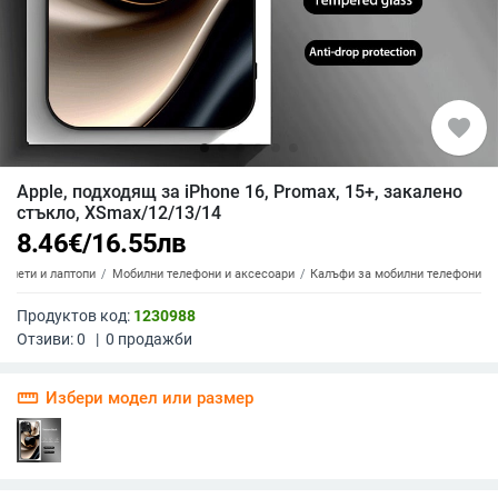
favorite
Apple, подходящ за iPhone 16, Promax, 15+, закалено
стъкло, XSmax/12/13/14
8.46
€
/
16.55
лв
аблети и лаптопи
Мобилни телефони и аксесоари
Калъфи за мобилни телефони
Продуктов код:
1230988
Отзиви:
0
|
0
продажби
straighten
Избери модел или размер