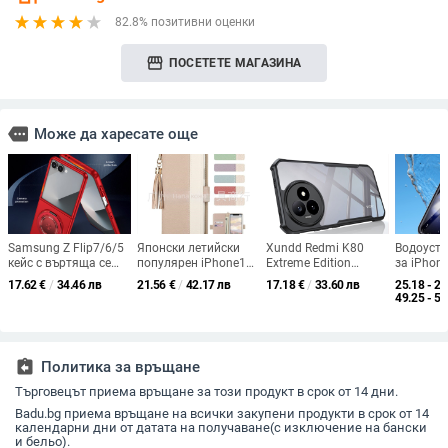
82.8% позитивни оценки
storefront
ПОСЕТЕТЕ МАГАЗИНА
more
Може да харесате още
Samsung Z Flip7/6/5
Японски летийски
Xundd Redmi K80
Водоуст
кейс с въртяща се
популярен iPhone12
Extreme Edition
за iPhon
сгъваема поставка и
кожен калъф с
калъф за Redmi K80
с MagSaf
17.62
€
/
34.46 лв
21.56
€
/
42.17 лв
17.18
€
/
33.60 лв
25.18 - 28
магнитна скоба, 360°
шиене, обвивка за
Ultra –
и гмурка
49.25 - 56
въртене, защита при
мобилен телефон,
удароустойчив,
изпускане,
странична катарама,
против хлъзгане,
поликарбонатен
ръчно изработен
разсейване на
корпус
кожен калъф за
топлината,
assignment_return
Политика за връщане
мобилен телефон с
износоустойчив
пискюл
Търговецът приема връщане за този продукт в срок от 14 дни.
Badu.bg приема връщане на всички закупени продукти в срок от 14
календарни дни от датата на получаване(с изключение на бански
и бельо).