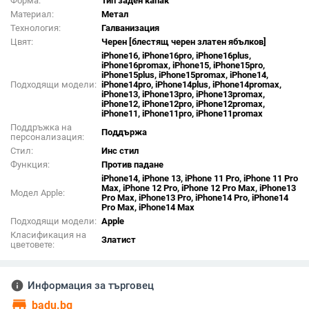
Форма:
Тип заден капак
Материал:
Метал
Технология:
Галванизация
Цвят:
Черен [блестящ черен златен ябълков]
iPhone16, iPhone16pro, iPhone16plus,
iPhone16promax, iPhone15, iPhone15pro,
iPhone15plus, iPhone15promax, iPhone14,
Подходящи модели:
iPhone14pro, iPhone14plus, iPhone14promax,
iPhone13, iPhone13pro, iPhone13promax,
iPhone12, iPhone12pro, iPhone12promax,
iPhone11, iPhone11pro, iPhone11promax
Поддръжка на
Поддържа
персонализация:
Стил:
Инс стил
Функция:
Против падане
iPhone14, iPhone 13, iPhone 11 Pro, iPhone 11 Pro
Max, iPhone 12 Pro, iPhone 12 Pro Max, iPhone13
Модел Apple:
Pro Max, iPhone13 Pro, iPhone14 Pro, iPhone14
Pro Max, iPhone14 Max
Подходящи модели:
Apple
Класификация на
Златист
цветовете:
info
Информация за търговец
store
badu.bg