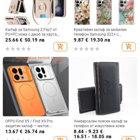
Калъф за Samsung Z Flip7 от
Креативен калъф за мобилен
PU+PC кожа с джоб за карта,
телефон Samsung S22+ с
пръстен за държане, еластичен
остъклено цвете, защита от
25.66
€
/
50.19 лв
9.87
€
/
19.30 лв
държач за карти и кръстосана
падане, Ultra Film Case за Apple
add_shopping_cart
add_shopping_cart
презрамка
13
OPPO Find X9 / Find X9 Pro
Универсален поясен калъф за
защитен калъф — матов
телефон от изкуствена кожа
пластмасов, минималистичен
13.67
€
/
26.74 лв
8.44 - 9.23
€
/
стил, против изпускане, магнитно
16.51 - 18.05 лв