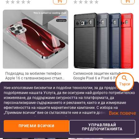
отпечатъци
Подходящ за мобилен телефон
Силиконов защитен калъф за
search
Apple 16 с галванизирано стъкло
Google Pixel 6 и Pixel 6 Pro,
и ослепителна течаща светлина,
съвместим с Pixel 7a, пълна
8.23
€
/
16.10 лв
7.00
€
/
13.69 лв
Търси
семпъл iPhone 17 Pro, модерен и
защита
Ние използваме бисквитки и подобни технологии, за да предоставяме и
add_shopping_cart
add_shopping_cart
лек луксозен 14 Plus.
подобряваме нашата Услуга, да ви осигурим най-доброто потребителско
изживяване, да поддържаме сигурността на платформата, да
персонализираме съдържанието и рекламите, както и да измерваме
ефективността на нашите маркетингови кампании. С избора на
Виж повече
„Приемам всички“ вие се съгласявате ние и нашите доверени партньори
да съхраняваме бисквитки и подобни технологии на вашето устройство
за рекламни и аналитични цели. Можете по всяко време да управлявате
УПРАВЛЯВАЙ
ПРИЕМИ ВСИЧКИ
своите предпочитания, като натиснете „Управлявай предпочитанията“.
ПРЕДПОЧИТАНИЯТА
За повече информация, моля, вижте нашата
Политика за защита на
данните
.