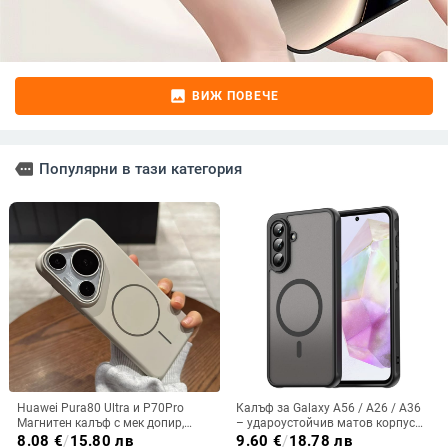
image
ВИЖ ПОВЕЧЕ
more
Популярни в тази категория
Huawei Pura80 Ultra и P70Pro
Калъф за Galaxy A56 / A26 / A36
Магнитен калъф с мек допир,
– удароустойчив матов корпус
ултра тънък PC корпус,
от PC+TPU с текстура на кожа
8.08
€
/
15.80 лв
9.60
€
/
18.78 лв