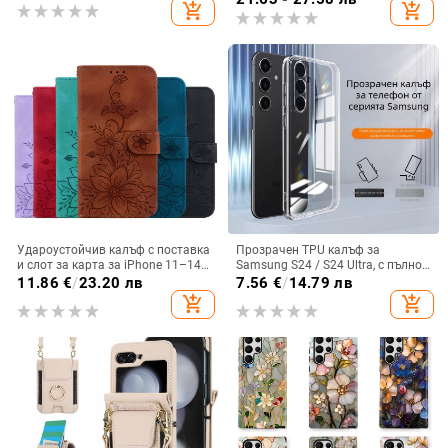
add_shopping_cart
add_shopping_cart
мобилен телефон Samsung
Удароустойчив калъф с поставка
Прозрачен TPU калъф за
и слот за карта за iPhone 11–14
Samsung S24 / S24 Ultra, с пълно
Pro Max, изкуствена кожа,
покритие и защита на камерата
11.86
€
/
23.20 лв
7.56
€
/
14.79 лв
релефна украса
add_shopping_cart
add_shopping_cart