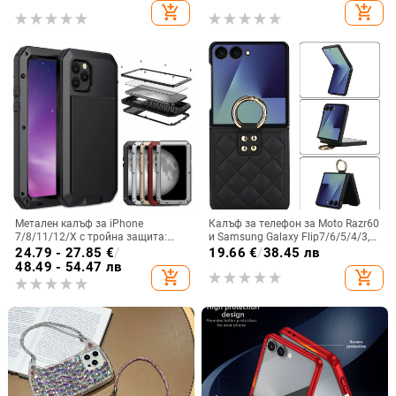
противоударна защита
add_shopping_cart
add_shopping_cart
Метален калъф за iPhone
Калъф за телефон за Moto Razr60
7/8/11/12/X с тройна защита:
и Samsung Galaxy Flip7/6/5/4/3,
удароустойчив, прахоустойчив и
сгъваем с пръстен, защита от
24.79 - 27.85
€
/
19.66
€
/
38.45 лв
запечатан
изпускане, минималистичен PU
48.49 - 54.47 лв
add_shopping_cart
add_shopping_cart
кожен калъф, ръчна изработка