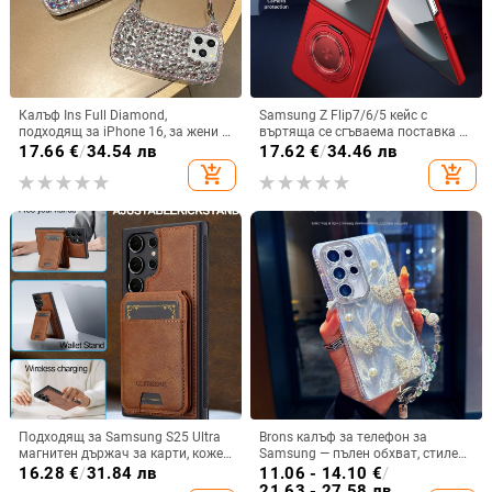
Калъф Ins Full Diamond,
Samsung Z Flip7/6/5 кейс с
подходящ за iPhone 16, за жени с
въртяща се сгъваема поставка и
14-инчова личност, огледална
магнитна скоба, 360° въртене,
17.66
€
/
34.54 лв
17.62
€
/
34.46 лв
рамка с 13 големи отвора и
защита при изпускане,
add_shopping_cart
add_shopping_cart
електролитно покритие, с
поликарбонатен корпус
диаманти Ins Full Diamond.
Подходящ за Samsung S25 Ultra
Brons калъф за телефон за
магнитен държач за карти, кожен
Samsung — пълен обхват, стилен
калъф S24Plus, защитен калъф,
и креативен дизайн, TPU
16.28
€
/
31.84 лв
11.06 - 14.10
€
/
разделен на части, калъф за
материал, удароустойчив
21.63 - 27.58 лв