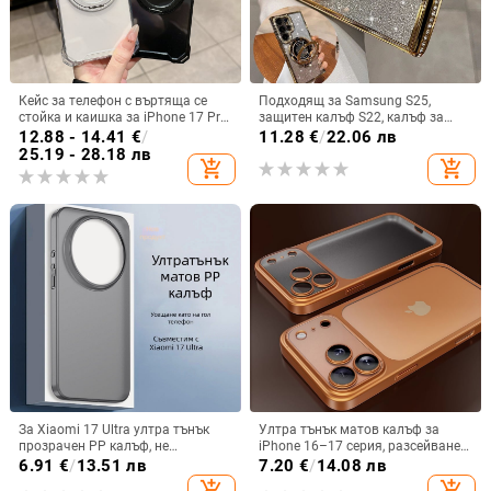
Кейс за телефон с въртяща се
Подходящ за Samsung S25,
стойка и каишка за iPhone 17 Pro
защитен калъф S22, калъф за
Max, 16, 15 и iPhone 11
мобилен телефон Edge Drill, S24,
12.88 - 14.41
€
/
11.28
€
/
22.06 лв
прозрачен магнитен държач със
25.19 - 28.18 лв
add_shopping_cart
add_shopping_cart
стрази A56, брокат против
падане на пудра.
За Xiaomi 17 Ultra ултра тънък
Ултра тънък матов калъф за
прозрачен PP калъф, не
iPhone 16–17 серия, разсейване
пожълтява, матиран финиш и
на топлината, пълно покритие,
6.91
€
/
13.51 лв
7.20
€
/
14.08 лв
гофриран модел
удароустойчив и устойчив на
add_shopping_cart
add_shopping_cart