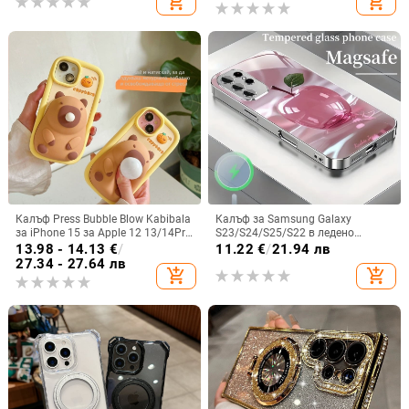
add_shopping_cart
add_shopping_cart
зареждане, възможност за
персонализация
Калъф Press Bubble Blow Kabibala
Калъф за Samsung Galaxy
за iPhone 15 за Apple 12 13/14Pro
S23/S24/S25/S22 в ледено
Max, устойчив на изпускане 11
кристално розово със стъклена
13.98 - 14.13
€
/
11.22
€
/
21.94 лв
повърхност и метално боядисано
27.34 - 27.64 лв
add_shopping_cart
add_shopping_cart
покритие