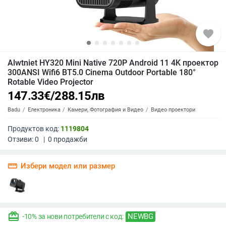
favorite
Alwtniet HY320 Mini Native 720P Android 11 4K проектор
300ANSI Wifi6 BT5.0 Cinema Outdoor Portable 180°
Rotable Video Projector
147.33
€
/
288.15
лв
Badu
Електроника
Камери, Фотография и Видео
Видео проектори
Продуктов код:
1119804
Отзиви:
0
|
0
продажби
straighten
Избери модел или размер
redeem
NEWBG
-10% за нови потребители с код: