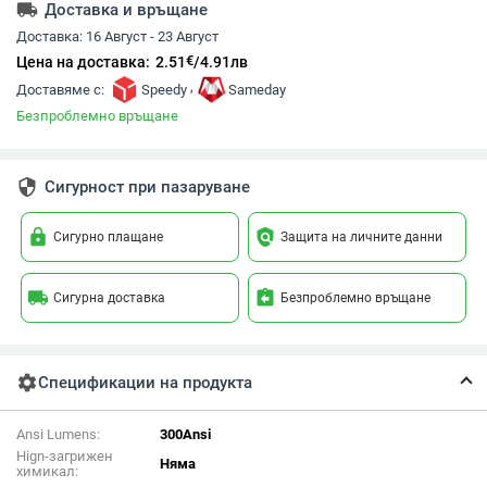
local_shipping
Доставка и връщане
Доставка:
16 Август - 23 Август
€
Цена на доставка:
2.51
/
4.91
лв
,
Доставяме с:
Speedy
Sameday
Безпроблемно връщане
security
Сигурност при пазаруване
lock
policy
Сигурно плащане
Защита на личните данни
local_shipping
assignment_return
Сигурна доставка
Безпроблемно връщане
settings
Спецификации на продукта
Ansi Lumens:
300Ansi
Hign-загрижен
Няма
химикал: