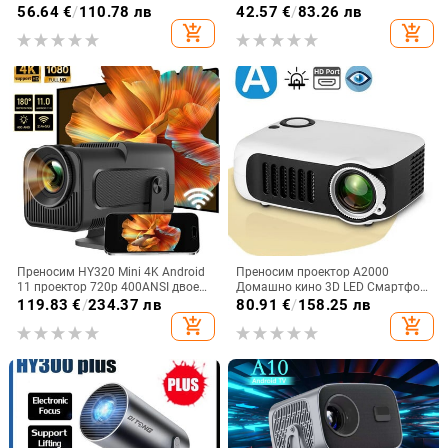
домашно кино преносим Wifi
Beamer 3D Cinema LED
56.64
€
/
110.78 лв
42.57
€
/
83.26 лв
безжично огледало за IOS
видеопроектор за 1920X1080
add_shopping_cart
add_shopping_cart
Android смартфон
филм чрез HD порт
Преносим HY320 Mini 4K Android
Преносим проектор A2000
11 проектор 720p 400ANSI двоен
Домашно кино 3D LED Смартфон
WiFi bt5.0 домашно кино на
Телевизор Лазерен прожектор
119.83
€
/
234.37 лв
80.91
€
/
158.25 лв
открито 180 ° въртяща се
Мини проектор за Full HD 1080P
add_shopping_cart
add_shopping_cart
корекция на трапецовидното
видео кино
изкривяване