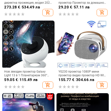
директна прожекция, модел 2025,
проектор Проектор за домашно
55W, Guangdong
кино Мини преносим YG300 LED
273.28
€
/
534.49 лв
29.20
€
/
57.11 лв
детски проектор Мобилен видео
add_shopping_cart
add_shopping_cart
проект
Нов звезден проектор Galaxy
YG230 проектор 1080P мини
Light 13 в 1 Планетариум 360°
проектор видео проектор HD WIFI
Въртяща се нощна лампа Aurora
прожекция домашно видео
59.05
€
/
115.49 лв
155.77
€
/
304.66 лв
за спалня Звездно небе Подарък
оборудване поддръжка мобилен
add_shopping_cart
add_shopping_cart
за деца и възрастни
телефон същия екран