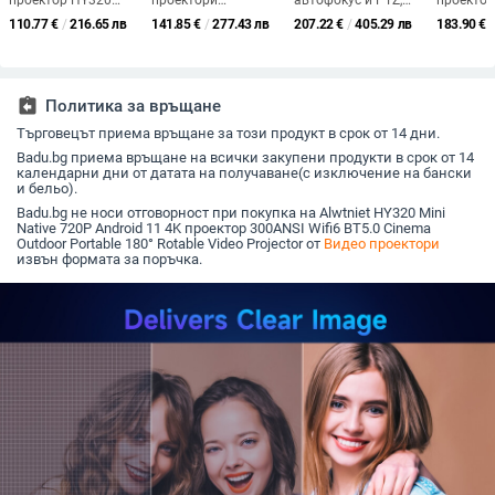
проектор HY320
проектори
автофокус и PTZ,
проектор
Android11 Wifi6
Поддръжка на
1080p за домашно
дело с я
110.77
€
/
216.65 лв
141.85
€
/
277.43 лв
207.22
€
/
405.29 лв
183.90
€
/
320ANSI Allwinner
открито 1080P Мини
кино и офис
изображе
H713
проектори 360
живот на
Native1280x720P
Домашно кино Кино
и издръж
Преносим офис
HDMI Smart Tv За IOS
проектор за
XIAOMI SAMSUNG
assignment_return
Политика за връщане
домашно кино
Търговецът приема връщане за този продукт в срок от 14 дни.
Badu.bg приема връщане на всички закупени продукти в срок от 14
календарни дни от датата на получаване(с изключение на бански
и бельо).
Badu.bg не носи отговорност при покупка на Alwtniet HY320 Mini
Native 720P Android 11 4K проектор 300ANSI Wifi6 BT5.0 Cinema
Outdoor Portable 180° Rotable Video Projector от
Видео проектори
извън формата за поръчка.