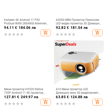
Karbeen 4K Android 11 P30
A2000 MINI Проектор Преносим
ProDual Wifi6 280ANSI Allwinner
LED видео проектор 3D Домашно
H713 BT5.0 1080P 1280*720P
кино Игра Лазерен проектор
94.11
€
/
184.06 лв
92.82
€
/
181.54 лв
Cinema Outdoor преносим
Smart TV BOX 1080P 4K Чрез HD
add_shopping_cart
add_shopping_cart
проектор
порт
Мини проектор HY320 Native
A10 Мини проектор LED
720P Android 11 4K проектор
Домашно кино 3D видеопроектор
200ANSI Wifi6 BT5.0 Cinema
Медиен плейър Детско кино
127.81
€
/
249.97 лв
63.85
€
/
124.88 лв
Outdoor Portable 180° Rotable
Подарък Съвместим с USB Smart
add_shopping_cart
add_shopping_cart
Projector
TV BOX 1080P HD филм