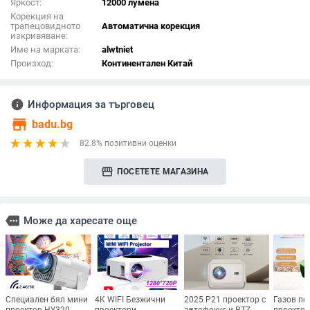
Яркост:
12000 лумена
Корекция на
трапецовидното
Автоматична корекция
изкривяване:
Име на марката:
alwtniet
Произход:
Континентален Китай
info
Информация за търговец
store
badu.bg
82.8% позитивни оценки
storefront
ПОСЕТЕТЕ МАГАЗИНА
more
Може да харесате още
Специален бял мини
4K WIFI Безжични
2025 P21 проектор с
Газов по