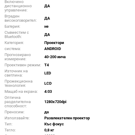
Включено
дистанционно
ДА
управление:
Вграден
ДА
високоговорител:
Батерия:
не
Съвместим с
ДА
Bluetooth:
Категория:
Проектори
система:
ANDROID
Прогнозирано
40-200 инча
измерение:
Проективен режим:
Т4
Източник на
LED
светлина:
Прожекционна
LCD
технология:
Мащаб на екрана:
4:03
Оптична
разделителна
1280x720dpi
способност:
Преносим:
да
Използвайте:
Развлекателен проектор
Тип:
Къс фокус
Тегло:
0,8 кг