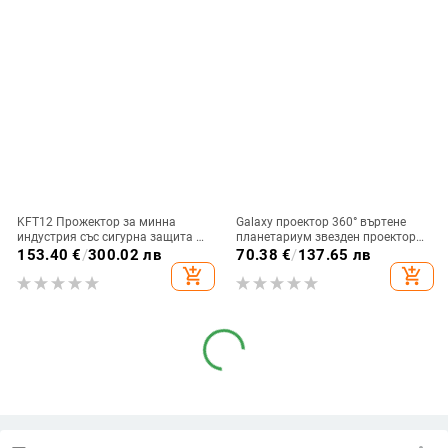
KFT12 Прожектор за минна
Galaxy проектор 360° въртене
индустрия със сигурна защита –
планетариум звезден проектор
HD голям екран, здрав и
реалистично звездно небе нощна
153.40
€
/
300.02 лв
70.38
€
/
137.65 лв
издръжлив
светлина слънчева система луна
add_shopping_cart
add_shopping_cart
за детска спалня