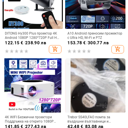
DITONG Hy300 Plus проектор 4K
A10 Android преносим прожектор
Android 1080P 1280*720P Full HD
с Ultra HD, Wi-Fi и PTZ
Видео за домашно кино Мини led
122.15
€
/
238.90 лв
153.78
€
/
300.77 лв
проектор за филми Обновена
add_shopping_cart
add_shopping_cart
версия
4K WIFI Безжични проектори
Trebor SS40LFAO помпа за
Поддръжка на открито 1080P
въздушни възглавници и
Мини проектори 360 Домашно
проектор с интелигентна
141.85
€
/
277.43 лв
42.48
€
/
83.08 лв