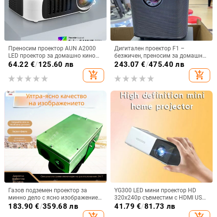
Преносим проектор AUN A2000
Дигитален проектор F1 –
LED проектор за домашно кино
безжичен, преносим за домашно
Мини кино Smart TV Beamer
кино, резолюция 720P, режим на
64.22
€
/
125.60 лв
243.07
€
/
475.40 лв
Поддръжка на 1080P Full HD
прожекция: всички, тегло 1,58 кг
add_shopping_cart
add_shopping_cart
филми
Газов подземен проектор за
YG300 LED мини проектор HD
минно дело с ясно изображение,
320x240p съвместим с HDMI USB
дълъг живот на батерията и
TF аудио домашен мултимедиен
183.90
€
/
359.68 лв
41.79
€
/
81.73 лв
издръжлив дизайн
плейър Интелигентен проектор
add_shopping_cart
add_shopping_cart