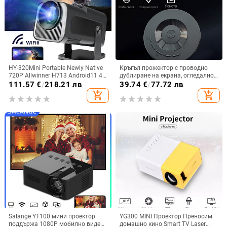
HY-320Mini Portable Newly Native
Кръгъл прожектор с проводно
720P Allwinner H713 Android11 4K
дублиране на екрана, огледално
проектор 320ANSI Wifi6 BT5.0
дублиране между Android и
111.57
€
/
218.21 лв
39.74
€
/
77.72 лв
Въртящ се проектор за кино на
iPhone, USB MP4 1080p
add_shopping_cart
add_shopping_cart
открито
Salange YT100 мини проектор
YG300 MINI Проектор Преносим
поддържа 1080P мобилно видео
домашно кино Smart TV Laser