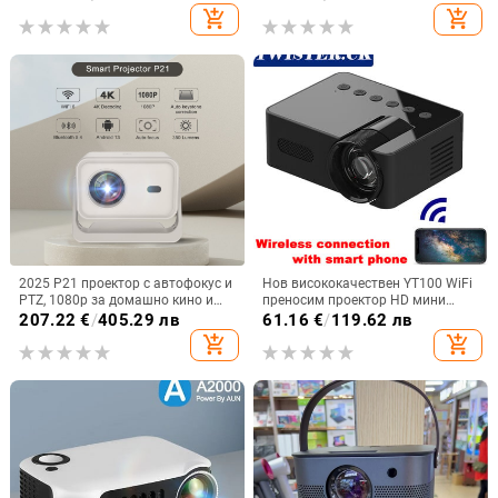
кино Кино HDMI Smart Tv За IOS
корекция
add_shopping_cart
add_shopping_cart
XIAOMI SAMSUNG
2025 P21 проектор с автофокус и
Нов висококачествен YT100 WiFi
PTZ, 1080p за домашно кино и
преносим проектор HD мини
офис
видео проектор Домашно видео
207.22
€
/
405.29 лв
61.16
€
/
119.62 лв
Интелигентни проектори За
add_shopping_cart
add_shopping_cart
телефони Лаптопи Компютри