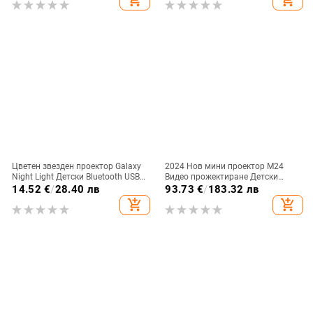
Цветен звезден проектор Galaxy
2024 Нов мини проектор M24
Night Light Детски Bluetooth USB
Видео прожектиране Детски
музикален плейър Star NightLight
подаръци LED Преносим
14.52
€
/
28.40 лв
93.73
€
/
183.32 лв
Романтичен проектор Нощна
домашен проектор Съвместим
add_shopping_cart
add_shopping_cart
лампа Подарък
HDMI USB 640*480P Поддържа
1080P