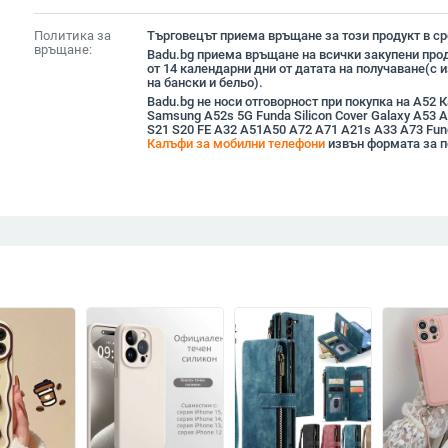
Политика за
Търговецът приема връщане за този продукт в сро
връщане:
Badu.bg приема връщане на всички закупени прод
от 14 календарни дни от датата на получаване(с
на бански и бельо).
Badu.bg не носи отговорност при покупка на A52 
Samsung A52s 5G Funda Silicon Cover Galaxy A53 A
S21 S20 FE A32 A51A50 A72 A71 A21s A33 A73 Fun
Калъфи за мобилни телефони
извън формата за п