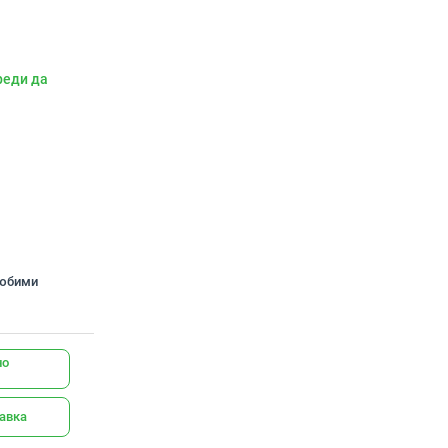
реди да
любими
но
тавка