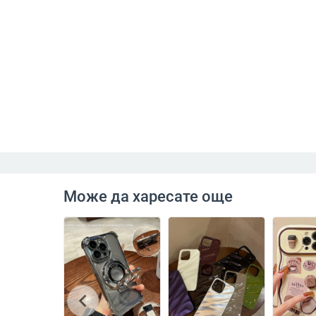
Може да харесате още
chevron_left