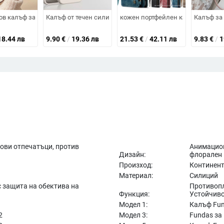
 срещу изпускане на четирите ъгъла, акрилен корпус с електроплатиран
ов финиш и мек корпус, удароустойчив, антиотпечатъци, с терморегулац
 калъф за iPhone 14 Pro, 13, 11, 12 Pro, 12 Pro Max и 13 Pro – триизмере
Калъф от течен силикон за iPhone 14, приятен на допир, 
кожен портфейлен калъф с множест
Калъф за 
18.44 лв
9.90
€
/
19.36 лв
21.53
€
/
42.11 лв
9.83
€
/
1
ови отпечатъци, против
Анимацион
Дизайн:
флорален
Произход:
Континент
Материал:
Силиций
 защита на обектива на
Противоп
Функция:
Устойчиво
Модел 1:
Калъф Fun
2
Модел 3:
Fundas за