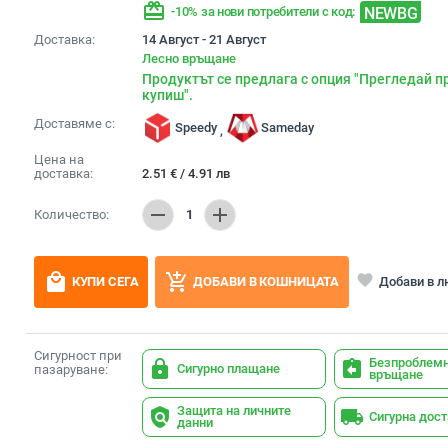
redeem
NEWBG
-10% за нови потребители с код:
Доставка:
14 Август - 21 Август
Лесно връщане
Продуктът се предлага с опция "Прегледай п
купиш".
Доставяме с:
Speedy
Sameday
,
Цена на
доставка:
2.51
€
/
4.91
лв
remove
add
Количество:
1
local_mall
add_shopping_cart
favorite
Добави в 
КУПИ СЕГА
ДОБАВИ В КОШНИЦАТА
Сигурност при
Безпроблем
lock
assignment_return
Сигурно плащане
пазаруване:
връщане
Защита на личните
policy
local_shipping
Сигурна дос
данни