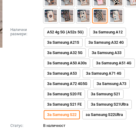
Налични
A52 4g 5G (A52s 5G)
За Samsung A12
размери:
За Samsung A21S
За Samsung A32 4G
За Samsung A32 5G
За Samsung A33
За Samsung A50 A30s
За Samsung A51 4G
За Samsung A53
За Samsung A71 4G
За Samsung A72 4G5G
За Samsung A73
За Samsung S20 FE
За Samsung S21
За Samsung S21 FE
За Samsung S21Ultra
За Samsung S22
за Samsung S22Ultra
Статус:
В наличност