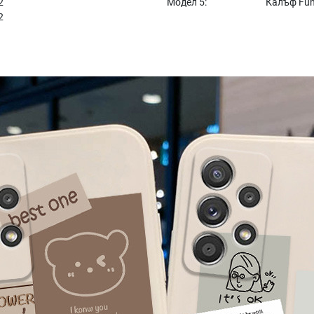
2
Модел 5:
Калъф Fun
2