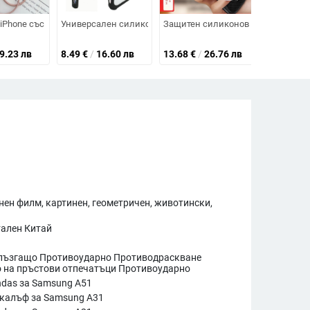
 финиш
ия, за iPhone 11–14 серии
н релеф, анти отпечатъци, кафяв цвят
висок клас, удароустойчив, усилен дизайн.
во слотове за карти и цип за iPhone 11–17 Pro Max, XR, S24, S25
iPhone със ланярд, минималистичен All-Inclusive дизайн, TPU материал,
Универсален силиконов калъф за телефон с кръстосана п
Защитен силиконов калъф за Black S
Xundd X30
9.23 лв
8.49
€
/
16.60 лв
13.68
€
/
26.76 лв
21.54
€
/
ен филм, картинен, геометричен, животински,
ален Китай
лъзгащо Противоударно Противодраскване
 на пръстови отпечатъци Противоударно
das за Samsung A51
 калъф за Samsung A31