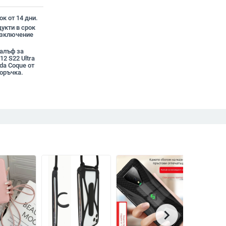
к от 14 дни.
укти в срок
 изключение
Калъф за
12 S22 Ultra
da Coque от
оръчка.
chevron_right