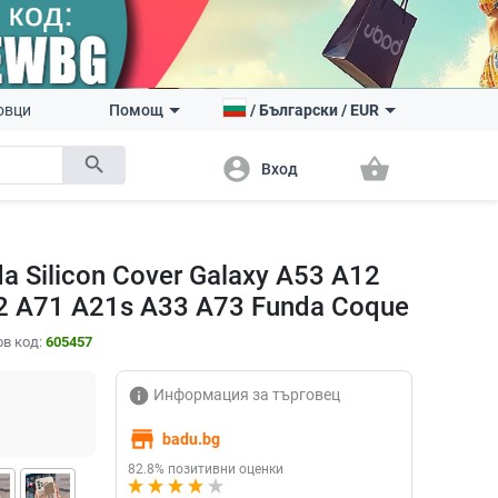
овци
Помощ
/
Български
/
EUR
search
account_circle
shopping_basket
Вход
 Silicon Cover Galaxy A53 A12
72 A71 A21s A33 A73 Funda Coque
в код:
605457
info
Информация за търговец
store
badu.bg
82.8% позитивни оценки