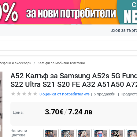
Вход за търг
лефони и аксесоари
Калъфи за мобилни телефони
A52 Калъф за Samsung A52s 5G Funda
S22 Ultra S21 S20 FE A32 A51A50 A
0
оценки от потребителите
5
продажби
Продукто
3.70
€
/
7.24
лв
Цена:
Налични
цветове: