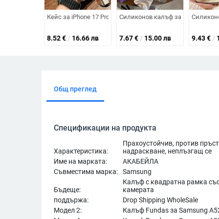
Кейс за iPhone 17 Pro Max с магнитна поставка, защита
Силиконов калъф за iPhone с мат
Силиконов
8.52
€
/
16.66 лв
7.67
€
/
15.00 лв
9.43
€
/
Общ преглед
Спецификации на продукта
Прахоустойчив, против пръст
Характеристика:
надраскване, неплъзгащ се
Име на марката:
АКАБЕЙЛА
Съвместима марка:
Samsung
Калъф с квадратна рамка със
Бъдеще:
камерата
поддържа:
Drop Shipping WholeSale
Модел 2:
Калъф Fundas за Samsung A5