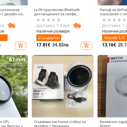
 силиконов
Ly-09 пръстеново Bluetooth
Калъф за AirPo
4 с дизайн на
дистанционно за селфи,
поколение с п
Bluetooth 5.3, ABS материал,
мотив, силикон
тегло 10
съвместим с Air
дни
Доставка: 1-3 дни
Доставка: 1-
ри:
Налични размери:
Налични раз
Стандартен
Airpods 1/2
поколение
в
17.81
€
/
34.83
лв
13.16
€
/
25.7
add_shopping_cart
add_shopping_cart
н CPL
Сгъваема настолна стойка за
Безжично заря
-он филтър за
телефон с безжичен
Watch