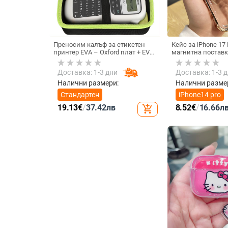
Преносим калъф за етикетен
Кейс за iPhone 17 
принтер EVA – Oxford плат + EVA,
магнитна поставк
горещо пресовано EVA и шиене,
срещу изпускане 
товароподемност 10 кг
ъгъла, акрилен ко
Доставка: 1-3 дни
Доставка: 1-3 
електроплатиран
Налични размери:
Налични разме
Стандартен
iPhone14 pro
19.13
€
/
37.42
лв
8.52
€
/
16.66
л
add_shopping_cart