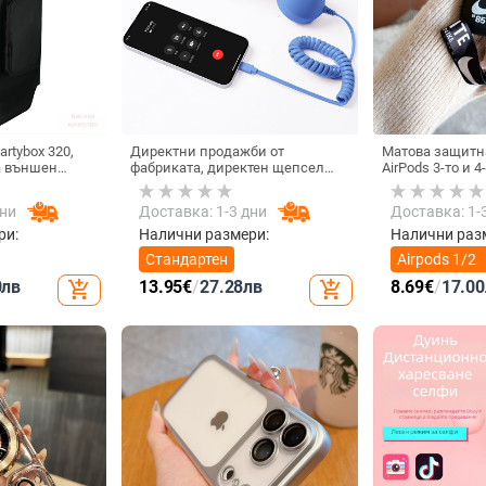
rtybox 320,
Директни продажби от
Матова защитна
а външен
фабриката, директен щепсел
AirPods 3-то и 
 калъф за
тип C, мобилен телефон, Douyin
 Audio,
Internet Celebrity, електрически
дни
Доставка: 1-3 дни
Доставка: 1-
ритие.
микрофон, слушалки с C порт,
кабелна слушалка
ри:
Налични размери:
Налични раз
Стандартен
Airpods 1/2
поколение
0
лв
13.95
€
/
27.28
лв
8.69
€
/
17.00
add_shopping_cart
add_shopping_cart