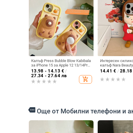
Калъф Press Bubble Blow Kabibala
Интересен силико
за iPhone 15 за Apple 12 13/14Pro
калъф Nara Beauty
Max, устойчив на изпускане 11
16/15PROMAX за A
13.98 - 14.13
€
/
14.41
€
/
28.18
27.34 - 27.64 лв
add_shopping_cart
more
Още от Мобилни телефони и а