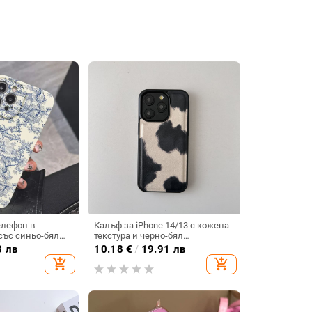
елефон в
Калъф за iPhone 14/13 с кожена
със синьо-бял
текстура и черно-бял
ив, ултратънък,
животински принт,
8 лв
10.18
€
/
19.91 лв
 за iPhone 16 и
противоударна защита
add_shopping_cart
add_shopping_cart
оустойчив