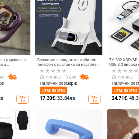
ен държач за
Безжично зарядно за мобилен
ZY-802 XQD/SD 
а и
телефон със стойка за настолен
USB 3.0 висока 
ърд калъф за
монтаж за хоризонтално или
интерфейс Type
вертикално ползване, QC3.0, 2 A,
алуминиев спл
дни
Доставка: 1-3 дни
Доставка: 1-
15 W, Бързо зареждане
ри:
Налични размери:
Налични раз
Стандартен
Стандартен
лв
17.30
€
/
33.84
лв
24.71
€
/
48.3
add_shopping_cart
add_shopping_cart