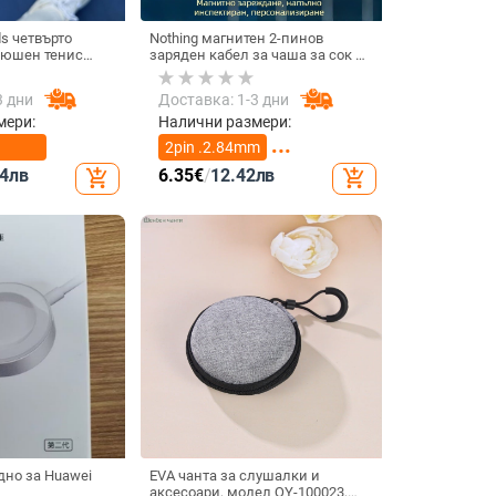
ds четвърто
Nothing магнитен 2-пинов
люшен тенис
заряден кабел за чаша за сок и
ов 3D дизайн,
смарт часовник – 60 см, силен
Pods 3 и Pro 2
магнит N52, 7,62 мм разстояние
3 дни
Доставка: 1-3 дни
между пиновете
мери:
Налични размери:
2pin .2.84mm
4
лв
6.35
€
/
12.42
лв
add_shopping_cart
add_shopping_cart
2pin 4.0mm
дно за Huawei
EVA чанта за слушалки и
аксесоари, модел QY-100023,