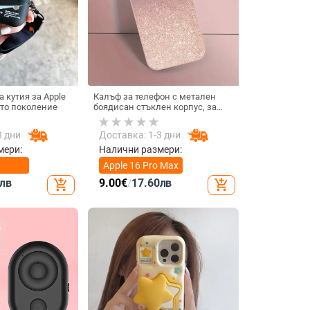
 кутия за Apple
Калъф за телефон с метален
4-то поколение
боядисан стъклен корпус, за
iPhone 11–14 Pro Max,
охлаждане, модел YK263
3 дни
Доставка: 1-3 дни
мери:
Налични размери:
Apple 16 Pro Max
лв
9.00
€
/
17.60
лв
add_shopping_cart
add_shopping_cart