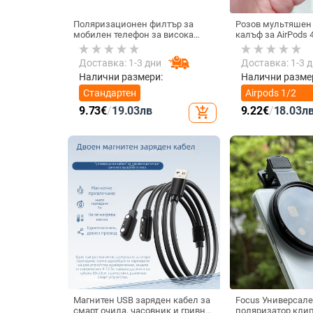
Поляризационен филтър за
Розов мультяшен
мобилен телефон за висока
калъф за AirPods 
резолюция — ND филтър, модел
котка
GZM
Доставка: 1-3 дни
Доставка: 1-3 
Налични размери:
Налични разме
Стандартен
Airpods 1/2
поколение
9.73
€
/
19.03
лв
9.22
€
/
18.03
л
add_shopping_cart
Магнитен USB заряден кабел за
Focus Универсале
смарт очила, часовник и гривна
поляризатор клип