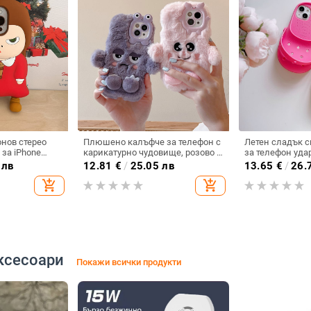
нов стерео
Плюшено калъфче за телефон с
Летен сладък 
 за iPhone
карикатурно чудовище, розово и
за телефон уда
pple 14/13PRO
лилаво, за iPhone 15, 12, 13 и 16
iPhone 14 Pro и 
 лв
12.81
€
/
25.05 лв
13.65
€
/
26.
Pro Max
add_shopping_cart
add_shopping_cart
ксесоари
Покажи всички продукти