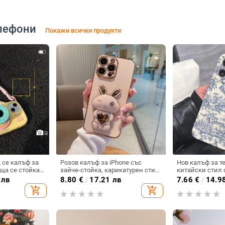
лефони
Покажи всички продукти
се калъф за
Розов калъф за iPhone със
Нов калъф за т
ща се стойка
зайче-стойка, карикатурен стил,
китайски стил 
местим с Apple
пластмаса, устойчив на
порцеланов мот
 лв
8.80
€
/
17.21 лв
7.66
€
/
14.9
 калъф за
изпускане, за iPhone 11–14
пълно покритие,
add_shopping_cart
add_shopping_cart
iPhone 17, удар