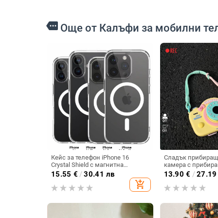
more
Още от Калъфи за мобилни те
Кейс за телефон iPhone 16
Сладък прибиращ 
Crystal Shield с магнитна
камера с прибира
всмукателна система за Apple
за iPhone 17, съв
15.55
€
/
30.41 лв
13.90
€
/
27.19
Mate 70 Pro, защитен TPU калъф
16, 14/15 Pro Max,
add_shopping_cart
с висока пропускливост, PC гръб
телефон 11