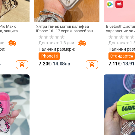
Pro Max с
Ултра тънък матов калъф за
Bluetooth дист
а, защита
iPhone 16–17 серия, разсейване
управление за A
на четирите
на топлината, пълно покритие,
универсално з
рпус с
удароустойчив и устойчив на
видеозаписи, м
дни
Доставка: 1-3 дни
Доставка: 1-
 финиш
отпечатъци
tremolo, Vernon
тегло 15 g
ри:
Налични размери:
Налични раз
iPhone16
Стандартен
в
7.20
€
/
14.08
лв
7.11
€
/
13.91
add_shopping_cart
add_shopping_cart