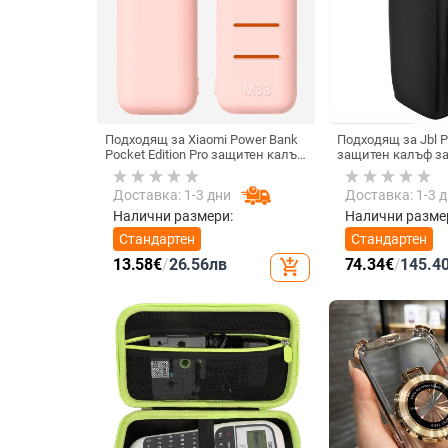
Подходящ за Xiaomi Power Bank
Подходящ за Jbl Pa
Pocket Edition Pro защитен калъф
защитен калъф з
33W силиконов 10000mA
високоговорител,
неплъзгащ се защитен калъф за
количка Stage 320
Доставка: 1-3 дни
Доставка: 1-3 
Power Bank
прахозащитно пок
Налични размери:
Налични разме
Стандартен
Стандартен
13.58
€
/
26.56
лв
74.34
€
/
145.4
add_shopping_cart