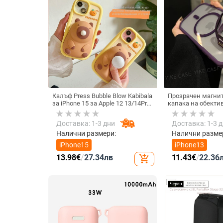
Калъф Press Bubble Blow Kabibala
Прозрачен магнит
за iPhone 15 за Apple 12 13/14Pro
капака на обектив
Max, устойчив на изпускане 11
удароустойчив тв
iPhone 17 Pro Max
Доставка: 1-3 дни
Доставка: 1-3 
Налични размери:
Налични разме
iPhone15
iPhone13
13.98
€
/
27.34
лв
11.43
€
/
22.36
add_shopping_cart