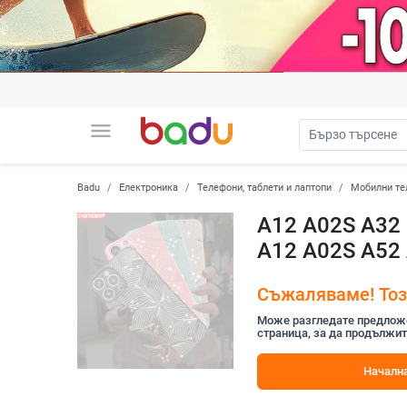
menu
Badu
Електроника
Телефони, таблети и лаптопи
Мобилни те
A12 A02S A32 
A12 A02S A52 
Съжаляваме! Този
Може разгледате предложен
страница, за да продължит
Начална