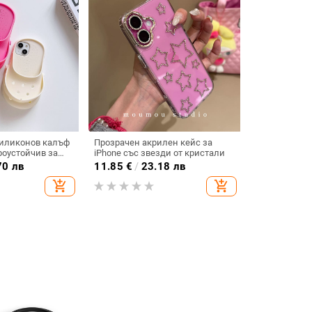
силиконов калъф
Прозрачен акрилен кейс за
роустойчив за
iPhone със звезди от кристали
iPhone 15
70 лв
11.85
€
/
23.18 лв
add_shopping_cart
add_shopping_cart