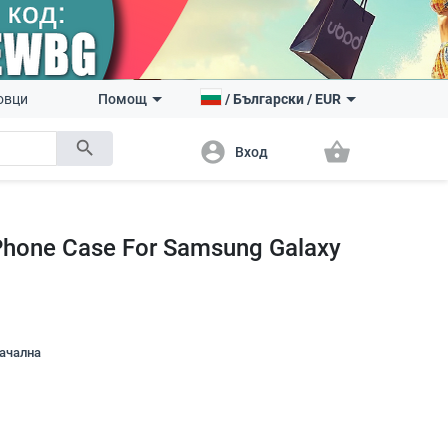
овци
Помощ
/
Български
/
EUR
search
account_circle
shopping_basket
Вход
Phone Case For Samsung Galaxy
начална