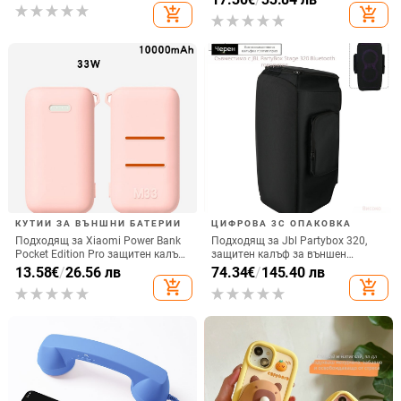
вертикално ползване, QC3.0, 2 A,
add_shopping_cart
add_shopping_cart
електроплатиран финиш
15 W, Бързо зареждане
КУТИИ ЗА ВЪНШНИ БАТЕРИИ
ЦИФРОВА 3C ОПАКОВКА
Подходящ за Xiaomi Power Bank
Подходящ за Jbl Partybox 320,
Pocket Edition Pro защитен калъф
защитен калъф за външен
33W силиконов 10000mA
високоговорител, калъф за
13.58
€
/
26.56 лв
74.34
€
/
145.40 лв
неплъзгащ се защитен калъф за
количка Stage 320 Audio,
add_shopping_cart
add_shopping_cart
Power Bank
прахозащитно покритие.