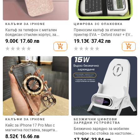
КАЛЪФИ ЗА IPHONE
ЦИФРОВА 3C ОПАКОВКА
Калъф за телефон с метален
Преносим калъф за етикетен
боядисан стъклен корпус, за
принтер EVA – Oxford плат + EVA,
iPhone 11–14 Pro Max,
горещо пресовано EVA и шиене,
9.00
€
/
17.60 лв
19.13
€
/
37.42 лв
охлаждане, модел YK263
товароподемност 10 кг
add_shopping_cart
add_shopping_cart
КАЛЪФИ ЗА IPHONE
БЕЗЖИЧНИ ЦИФРОВИ
ЗАРЯДНИ УСТРОЙСТВА
Кейс за iPhone 17 Pro Max с
Безжично зарядно за мобилен
магнитна поставка, защита
телефон със стойка за настолен
срещу изпускане на четирите
8.52
€
/
16.66 лв
монтаж за хоризонтално или
17.30
€
/
33.84 лв
ъгъла, акрилен корпус с