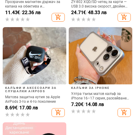
Прозрачен магнитен държач за
ZY-802 XQD/SD четец за карти —
капака на обектива и
USB 3.0 висока скорост, двойен
удароустойчив твърд калъф за
интерфейс Type-C и USB,
11.43
€
/
22.36 лв
24.71
€
/
48.33 лв
iPhone 17 Pro Max
алуминиев сплав + ABS
add_shopping_cart
add_shopping_cart
КАЛЪФИ И АКСЕСОАРИ ЗА
КАЛЪФИ ЗА IPHONE
СЛУШАЛКИ AIRPODS
Ултра тънък матов калъф за
Матова защитна кутия за Apple
iPhone 16–17 серия, разсейване
AirPods 3-то и 4-то поколение
на топлината, пълно покритие,
7.20
€
/
14.08 лв
8.69
€
/
17.00 лв
удароустойчив и устойчив на
add_shopping_cart
add_shopping_cart
отпечатъци