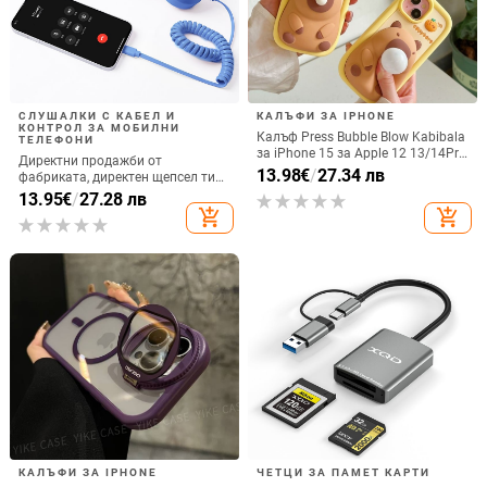
СЛУШАЛКИ С КАБЕЛ И
КАЛЪФИ ЗА IPHONE
КОНТРОЛ ЗА МОБИЛНИ
Калъф Press Bubble Blow Kabibala
ТЕЛЕФОНИ
за iPhone 15 за Apple 12 13/14Pro
Директни продажби от
Max, устойчив на изпускане 11
13.98
€
/
27.34 лв
фабриката, директен щепсел тип
C, мобилен телефон, Douyin
13.95
€
/
27.28 лв
Internet Celebrity, електрически
add_shopping_cart
add_shopping_cart
микрофон, слушалки с C порт,
кабелна слушалка
КАЛЪФИ ЗА IPHONE
ЧЕТЦИ ЗА ПАМЕТ КАРТИ