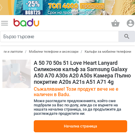
menu
shopping_basket
account_circle
search
лети и лаптопи
Мобилни телефони и аксесоари
Калъфи за мобилни телефони
A 50 70 50s 51 Love Heart Lanyard
Силиконов калъф за Samsung Galaxy
A50 A70 A30s A20 A50s Камера Пълно
покритие A20s A21s A51 A71 4g
Съжаляваме! Този продукт вече не е
наличен в Badu.
Може разгледате предложенията, който сме
подбрали за Вас по-долу, или да се върнете на
нашата начална страница, за да продължите да
разглеждате продуктите ни:
Начална страница