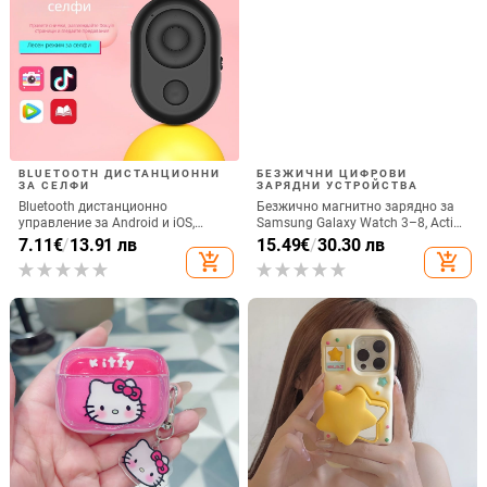
BLUETOOTH ДИСТАНЦИОННИ
БЕЗЖИЧНИ ЦИФРОВИ
ЗА СЕЛФИ
ЗАРЯДНИ УСТРОЙСТВА
Bluetooth дистанционно
Безжично магнитно зарядно за
управление за Android и iOS,
Samsung Galaxy Watch 3–8, Active
универсално за снимки и
1/2 • QC2.0 • Магнитно зареждане
7.11
€
/
13.91 лв
15.49
€
/
30.30 лв
видеозаписи, модел 6-key tremolo,
• 3W / 1A
add_shopping_cart
add_shopping_cart
Vernon, ABS материал, тегло 15 g