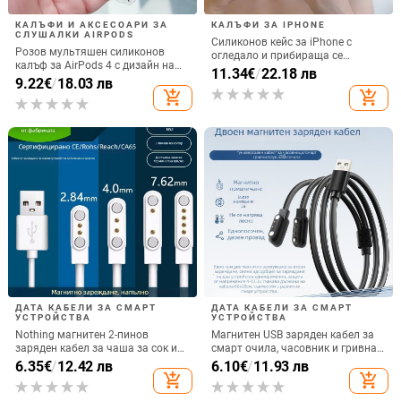
КАЛЪФИ И АКСЕСОАРИ ЗА
КАЛЪФИ ЗА IPHONE
СЛУШАЛКИ AIRPODS
Силиконов кейс за iPhone с
Розов мультяшен силиконов
огледало и прибираща се
калъф за AirPods 4 с дизайн на
подвижна стойка в дизайн на
11.34
€
/
22.18 лв
котка
9.22
€
/
18.03 лв
петолъчка, съвместим с iPhone
add_shopping_cart
add_shopping_cart
13–17 Pro/Max
ДАТА КАБЕЛИ ЗА СМАРТ
ДАТА КАБЕЛИ ЗА СМАРТ
УСТРОЙСТВА
УСТРОЙСТВА
Nothing магнитен 2-пинов
Магнитен USB заряден кабел за
заряден кабел за чаша за сок и
смарт очила, часовник и гривна
смарт часовник – 60 см, силен
– едно към две, съвместим с 4.0-
6.35
€
/
12.42 лв
6.10
€
/
11.93 лв
магнит N52, 7,62 мм разстояние
12.3, марка Rising Sun
add_shopping_cart
add_shopping_cart
между пиновете