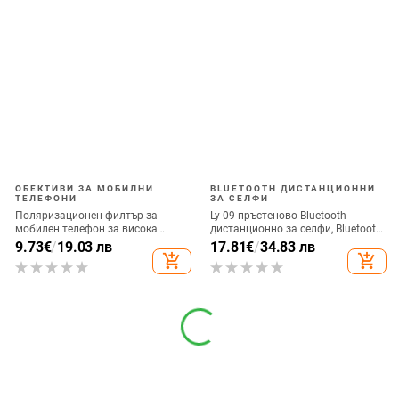
ОБЕКТИВИ ЗА МОБИЛНИ
BLUETOOTH ДИСТАНЦИОННИ
ТЕЛЕФОНИ
ЗА СЕЛФИ
Поляризационен филтър за
Ly-09 пръстеново Bluetooth
мобилен телефон за висока
дистанционно за селфи, Bluetooth
резолюция — ND филтър, модел
5.3, ABS материал, тегло 10
9.73
€
/
19.03 лв
17.81
€
/
34.83 лв
GZM
add_shopping_cart
add_shopping_cart