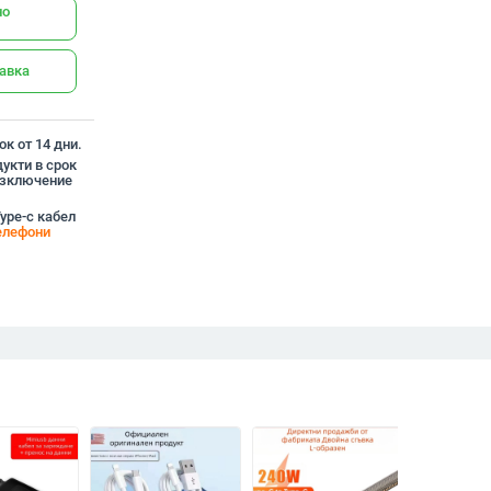
но
тавка
к от 14 дни.
укти в срок
 изключение
ype-c кабел
елефони