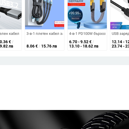
SB-C и Micro USB; QC-съвместим
и с Lightning/Micro USB/USB-C, дължина 1–2 м, бързо зареждане, за iPho
лен кабел Type-C мъжки към женски, аудио и видео кабел за данни, 4K
3-в-1 плетен кабел за зареждане с бързо зареждане: Light
4-в-1 PD100W бързозареждащ кабе
USB заря
20.36
€
/
6.70 - 9.52
€
/
12.14 - 1
39.82 лв
8.06
€
/
15.76 лв
13.10 - 18.62 лв
23.74 - 2