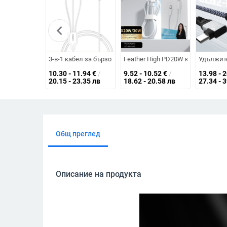
chevron_left
3-в-1 кабел за бързо зареждане с конектори Lightning, U
Feather High PD20W кабел за данн
Удължите
10.30 - 11.94
€
/
9.52 - 10.52
€
/
13.98 - 
20.15 - 23.35 лв
18.62 - 20.58 лв
27.34 - 
Общ преглед
Описание на продукта