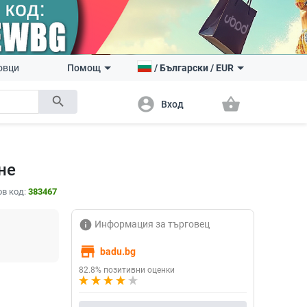
овци
Помощ
/
Български
/
EUR
search
account_circle
shopping_basket
Вход
не
в код:
383467
info
Информация за търговец
store
badu.bg
82.8% позитивни оценки