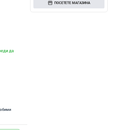
storefront
ПОСЕТЕТЕ МАГАЗИНА
реди да
любими