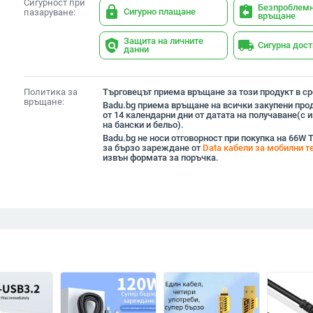
Сигурност при
Безпроблем
lock
assignment_return
Сигурно плащане
пазаруване:
връщане
Защита на личните
policy
local_shipping
Сигурна дос
данни
Политика за
Търговецът приема връщане за този продукт в сро
връщане:
Badu.bg приема връщане на всички закупени прод
от 14 календарни дни от датата на получаване(с
на бански и бельо).
Badu.bg не носи отговорност при покупка на 66W T
за бързо зареждане от
Data кабели за мобилни т
извън формата за поръчка.