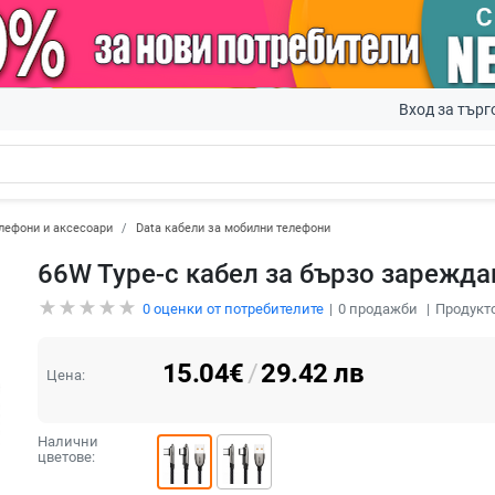
Вход за търг
лефони и аксесоари
Data кабели за мобилни телефони
66W Type-c кабел за бързо зарежда
0
оценки от потребителите
0
продажби
Продукто
15.04
€
/
29.42
лв
Цена:
Налични
цветове: