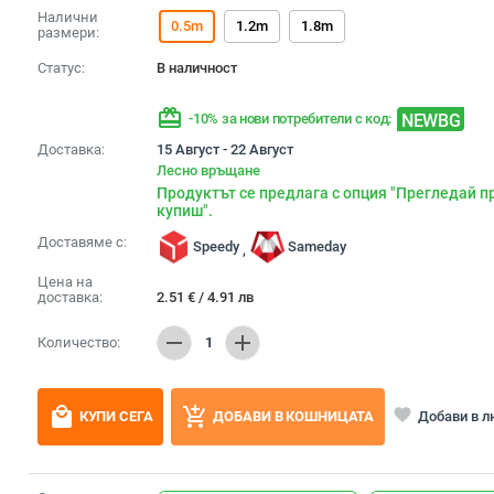
Налични
0.5m
1.2m
1.8m
размери:
Статус:
В наличност
redeem
NEWBG
-10% за нови потребители с код:
Доставка:
15 Август - 22 Август
Лесно връщане
Продуктът се предлага с опция "Прегледай п
купиш".
Доставяме с:
Speedy
Sameday
,
Цена на
доставка:
2.51
€
/
4.91
лв
remove
add
Количество:
1
local_mall
add_shopping_cart
favorite
Добави в 
КУПИ СЕГА
ДОБАВИ В КОШНИЦАТА