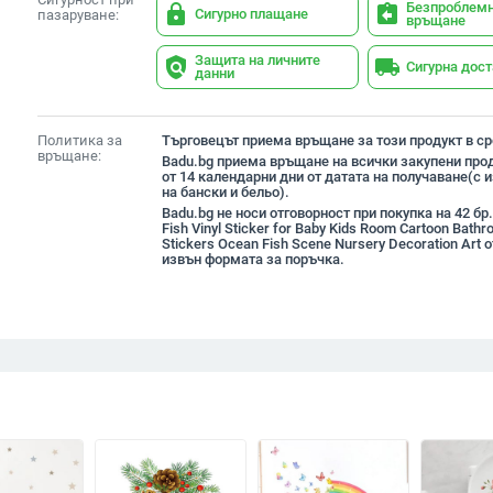
Безпроблем
lock
assignment_return
Сигурно плащане
пазаруване:
връщане
Защита на личните
policy
local_shipping
Сигурна дос
данни
Политика за
Търговецът приема връщане за този продукт в сро
връщане:
Badu.bg приема връщане на всички закупени прод
от 14 календарни дни от датата на получаване(с
на бански и бельо).
Badu.bg не носи отговорност при покупка на 42 бр
Fish Vinyl Sticker for Baby Kids Room Cartoon Bath
Stickers Ocean Fish Scene Nursery Decoration Art 
извън формата за поръчка.