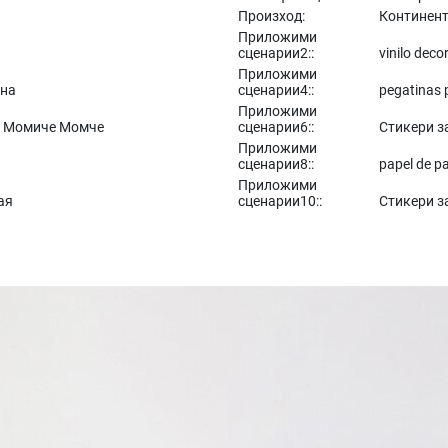
Произход:
Континент
Приложими
сценарии2::
vinilo deco
Приложими
ена
сценарии4::
pegatinas 
Приложими
бе Момиче Момче
сценарии6::
Стикери за
Приложими
сценарии8::
papel de p
Приложими
ая
сценарии10::
Стикери з