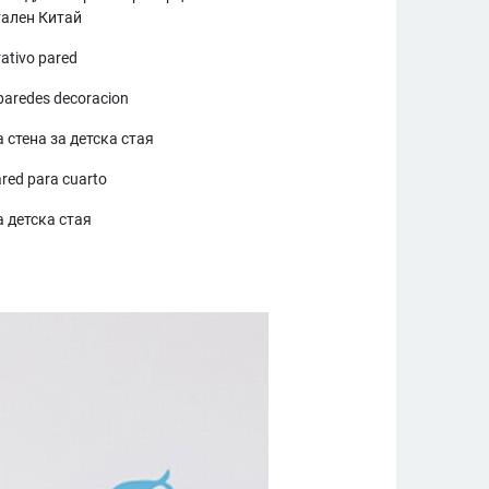
ален Китай
rativo pared
paredes decoracion
 стена за детска стая
ared para cuarto
а детска стая