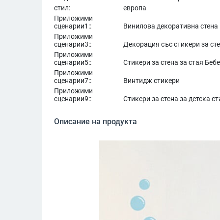
стил:
европа
Приложими
сценарии1::
Винилова декоративна стена
Приложими
сценарии3::
Декорация със стикери за ст
Приложими
сценарии5::
Стикери за стена за стая Бе
Приложими
сценарии7::
Винтидж стикери
Приложими
сценарии9::
Стикери за стена за детска ст
Описание на продукта