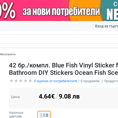
Вход за търг
Фототапети
42 бр./компл. Blue Fish Vinyl Sticker
Bathroom DIY Stickers Ocean Fish Sce
0
оценки от потребителите
0
продажби
Продукто
4.64
€
/
9.08
лв
Цена:
Налични
цветове: