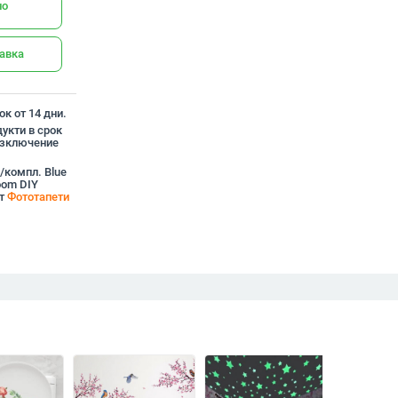
но
тавка
к от 14 дни.
укти в срок
 изключение
./компл. Blue
room DIY
от
Фототапети