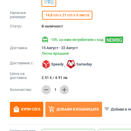
Налични
14,8 cm x 21 cm x 6 листа
размери:
Статус:
В наличност
redeem
NEWBG
-10% за нови потребители с код:
Доставка:
15 Август - 22 Август
Лесно връщане
Доставяме с:
Speedy
Sameday
,
Цена на
доставка:
2.51
€
/
4.91
лв
remove
add
Количество:
1
local_mall
add_shopping_cart
favorite
Добави в 
КУПИ СЕГА
ДОБАВИ В КОШНИЦАТА
Сигурност при