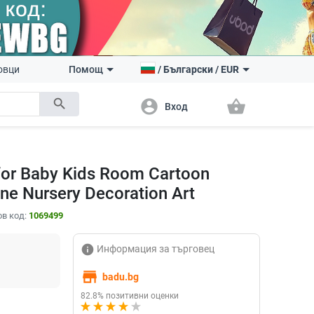
овци
Помощ
/
Български
/
EUR
search
account_circle
shopping_basket
Вход
 for Baby Kids Room Cartoon
ne Nursery Decoration Art
в код:
1069499
info
Информация за търговец
store
badu.bg
82.8% позитивни оценки