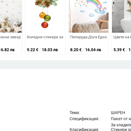
етна Декорация Всекидневна Декорация на дома Стикери
кошница с пеперуди за водоустойчива подвижна PVC детска стая Декорац
нни звезди Бежови стикери за стена Подвижни стикери за стена за де
Коледни стикери за прозорец 2023 Весела Коледа Декора
Пеперуда Дъга Еднорог Стикери з
Цвете на 
16.82 лв
9.22
€
/
18.03 лв
8.20
€
/
16.04 лв
5.39
€
/
1
Тема:
ШАРЕН
Спецификация:
Пакет от 
За хладилн
Класификация:
Стикери з