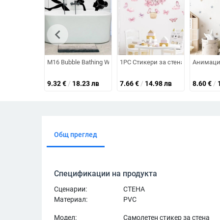
chevron_left
M16 Bubble Bathing Womanly Стикер за стена Баня Тоал
1PC Стикери за стена с розова 
Анимацио
9.32
€
/
18.23 лв
7.66
€
/
14.98 лв
8.60
€
/
Общ преглед
Спецификации на продукта
Сценарии:
СТЕНА
Материал:
PVC
Модел:
Самолетен стикер за стена