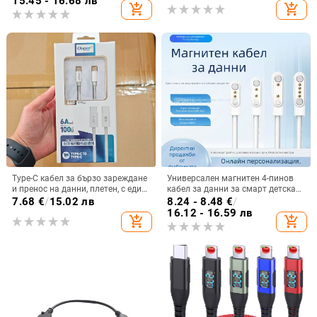
15.45 - 16.68 лв
add_shopping_cart
add_shopping_cart
Type-C кабел за бързо зареждане
Универсален магнитен 4-пинов
и пренос на данни, плетен, с един
кабел за данни за смарт детска
край, за Apple iPhone 15 Pro Max /
гривна/часовник, 60 см,
7.68
€
/
15.02 лв
8.24 - 8.48
€
/
16 Pro Max
подходящ за устройства за
16.12 - 16.59 лв
add_shopping_cart
add_shopping_cart
красота