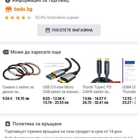
info
Информация за търговец
store
badu.bg
82.8% позитивни оценки
storefront
ПОСЕТЕТЕ МАГАЗИНА
more
Може да харесате още
Гривна с кабел за
USB 3.0 към Micro
Toocki Type-C PD
USB4 USB
данни за
USB кабел за външен
240W кабел за
Thunderb
Apple/Huawei/Android
твърд диск –
зареждане и пренос
съвмест
9.56
€
/
18.70 лв
8.05 - 12.04
€
/
13.66 - 16.57
€
/
12.92 - 1
— три интерфейса
единичен конектор,
на данни с цифров
дисплей,
15.74 - 23.55 лв
26.72 - 32.41 лв
25.27 - 3
(Lightning, Micro USB,
разширен пренос на
дисплей, дължина 1–
PD240W 
Type-C);
данни, максимална
2 м, алуминиева
зарежда
едноизходово
мощност 10W,
сплав + оплетка
свързване; тъкан
найлонов кабел
assignment_return
Политика за връщане
материал
Търговецът приема връщане за този продукт в срок от 14 дни.