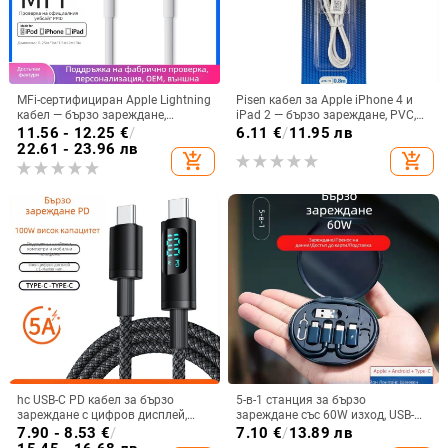
MFi-сертифициран Apple Lightning
Pisen кабел за Apple iPhone 4 и
кабел — бързо зареждане,
iPad 2 — бързо зареждане, PVC,
максимум 2.4A, TPE материал
конектор с един накрайник
11.56 - 12.25
€
/
6.11
€
/
11.95 лв
22.61 - 23.96 лв
add_shopping_cart
add_shopping_cart
hc USB-C PD кабел за бързо
5-в-1 станция за бързо
зареждане с цифров дисплей,
зареждане със 60W изход, USB-
100W, плетен кабел, единичен
C/Lightning/Micro USB
7.90 - 8.53
€
/
7.10
€
/
13.89 лв
конектор
интерфейси, PVC корпус