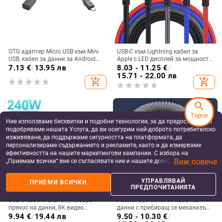
OTG адаптер Micro USB към Mini
USB-C към Lightning кабел за
USB, кабел за данни за Android
Apple с LED дисплей за мощност,
телефони и таблети, силиконов,
9V3A, PD 27W, плетен кабел
7.13
€
/
13.95 лв
8.03 - 11.25
€
/
гъвкав, единичен конектор,
15.71 - 22.00 лв
add_shopping_cart
add_shopping_cart
връзка към клавиатура
search
Търси
Ние използваме бисквитки и подобни технологии, за да предоставяме и
подобряваме нашата Услуга, да ви осигурим най-доброто потребителско
изживяване, да поддържаме сигурността на платформата, да
персонализираме съдържанието и рекламите, както и да измерваме
ефективността на нашите маркетингови кампании. С избора на
Виж повече
„Приемам всички“ вие се съгласявате ние и нашите доверени партньори
да съхраняваме бисквитки и подобни технологии на вашето устройство
за рекламни и аналитични цели. Можете по всяко време да управлявате
УПРАВЛЯВАЙ
ПРИЕМИ ВСИЧКИ
своите предпочитания, като натиснете „Управлявай предпочитанията“.
ПРЕДПОЧИТАНИЯТА
За повече информация, моля, вижте нашата
Политика за защита на
USB-C кабел PD 240W, 40Gbps
Нейлоново оплетен кабел за
данните
.
пренос на данни, 8K видео
данни с прибиращ се механизъм,
поддръжка
100W бързо зареждане,
9.94
€
/
19.44 лв
9.50 - 10.30
€
/