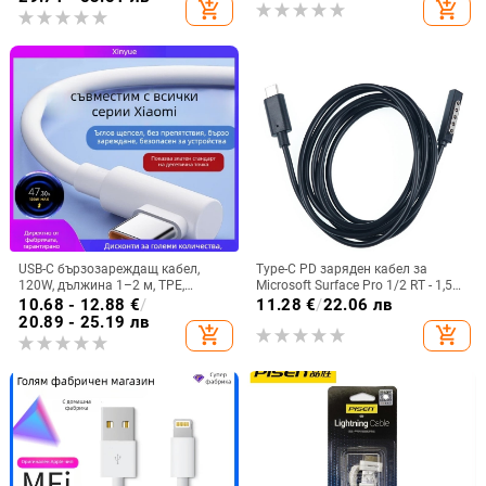
add_shopping_cart
add_shopping_cart
USB-C бързозареждащ кабел,
Type-C PD заряден кабел за
120W, дължина 1–2 м, TPE,
Microsoft Surface Pro 1/2 RT - 1,5
съвместим с Redmi K50 Extreme
м, модел LX-DA108, Nolan Heart
10.68 - 12.88
€
/
11.28
€
/
22.06 лв
Edition, K60, K70 Pro и Xiaomi
20.89 - 25.19 лв
add_shopping_cart
add_shopping_cart
13/14