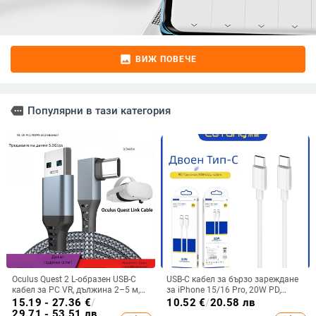
image
ВИЖ ПОВЕЧЕ
more
Популярни в тази категория
Oculus Quest 2 L-образен USB-C
USB-C кабел за бързо зареждане
кабел за PC VR, дължина 2–5 м,
за iPhone 15/16 Pro, 20W PD,
бързо зареждане
дължина 0,5–1 м, TPE
15.19 - 27.36
€
/
10.52
€
/
20.58 лв
29.71 - 53.51 лв