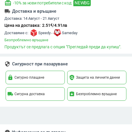
redeem
NEWBG
-10% за нови потребители с код:
local_shipping
Доставка и връщане
Доставка:
14 Август - 21 Август
€
Цена на доставка:
2.51
/
4.91
лв
,
Доставяме с:
Speedy
Sameday
Безпроблемно връщане
Продуктът се предлага с опция "Прегледай преди да купиш".
security
Сигурност при пазаруване
lock
policy
Сигурно плащане
Защита на личните данни
local_shipping
assignment_return
Сигурна доставка
Безпроблемно връщане