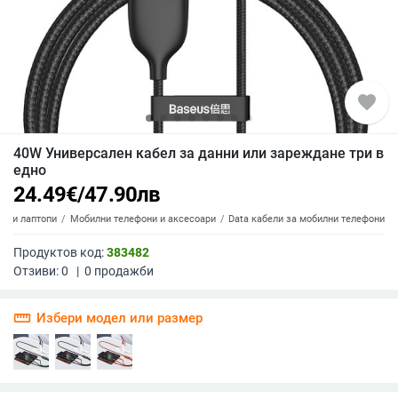
favorite
40W Универсален кабел за данни или зареждане три в
едно
24.49
€
/
47.90
лв
ти и лаптопи
Мобилни телефони и аксесоари
Data кабели за мобилни телефони
Продуктов код:
383482
Отзиви:
0
|
0
продажби
straighten
Избери модел или размер