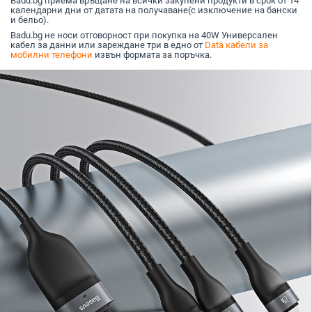
Badu.bg приема връщане на всички закупени продукти в срок от 14
календарни дни от датата на получаване(с изключение на бански
и бельо).
Badu.bg не носи отговорност при покупка на 40W Универсален
кабел за данни или зареждане три в едно от
Data кабели за
мобилни телефони
извън формата за поръчка.