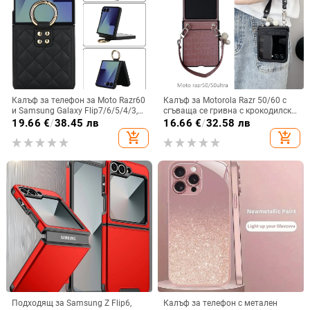
Калъф за телефон за Moto Razr60
Калъф за Motorola Razr 50/60 с
и Samsung Galaxy Flip7/6/5/4/3,
сгъваща се гривна с крокодилски
сгъваем с пръстен, защита от
релеф
19.66
€
/
38.45 лв
16.66
€
/
32.58 лв
изпускане, минималистичен PU
add_shopping_cart
add_shopping_cart
кожен калъф, ръчна изработка
Подходящ за Samsung Z Flip6,
Калъф за телефон с метален