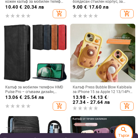
кожен калъф за мобилен телефон
боядисан стъклен корпус, за
Flip5, твърд двустранен калъф
iPhone 11–14 Pro Max,
10.40
€
/
20.34 лв
9.00
€
/
17.60 лв
против падане за Flip7, защитен
охлаждане, модел YK263
add_shopping_cart
add_shopping_cart
калъф Armor
Калъф за мобилен телефон HMD
Калъф Press Bubble Blow Kabibala
Pulse Pro – сгъваем дизайн,
за iPhone 15 за Apple 12 13/14Pro
магнитно задържане, джоб за
Max, устойчив на изпускане 11
13.06
€
/
25.54 лв
13.98 - 14.13
€
/
карти, TPU кожа, удароустойчив
27.34 - 27.64 лв
add_shopping_cart
add_shopping_cart
search
Търси