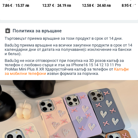
P90
силикон с пълно
луксозен стил;
за iPhon
7.86
€
/
15.37 лв
12.37
€
/
24.19 лв
12.58
€
/
24.60 лв
8.95
€
/
1
покритие – защита
стъклен материал;
Max – ус
от отпечатъци и
съвместим с Huawei
кожа, уд
удари
защитен
assignment_return
Политика за връщане
Търговецът приема връщане за този продукт в срок от 14 дни.
Badu.bg приема връщане на всички закупени продукти в срок от 14
календарни дни от датата на получаване(с изключение на бански
и бельо).
Badu.bg не носи отговорност при покупка на 3D розов калъф за
телефон с любовно сърце и лък за IPhone16 15 14 12 13 11 Pro
ProMax Mini Plus X XR Удароустойчив калъф за телефон от
Калъфи
за мобилни телефони
извън формата за поръчка.