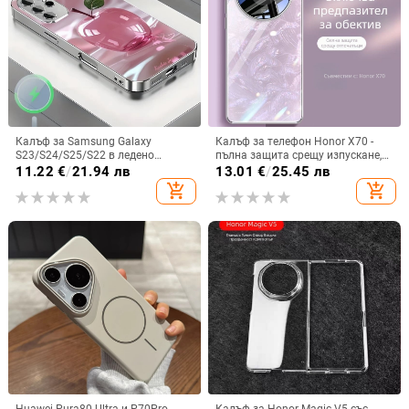
Калъф за Samsung Galaxy
Калъф за телефон Honor X70 -
S23/S24/S25/S22 в ледено
пълна защита срещу изпускане,
кристално розово със стъклена
закалено стъкло, модел Аурора
11.22
€
/
21.94 лв
13.01
€
/
25.45 лв
повърхност и метално боядисано
add_shopping_cart
add_shopping_cart
покритие
Huawei Pura80 Ultra и P70Pro
Калъф за Honor Magic V5 със