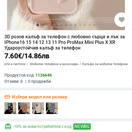
favorite
3D розов калъф за телефон с любовно сърце и лък за
IPhone16 15 14 12 13 11 Pro ProMax Mini Plus X XR
Удароустойчив калъф за телефон
7.60
€
/
14.86
лв
аблети и лаптопи
Мобилни телефони и аксесоари
Калъфи за мобилни телефони
Продуктов код:
1126646
Отзиви:
0
|
0
продажби
straighten
Избери модел или размер
redeem
NEWBG
-10% за нови потребители с код: