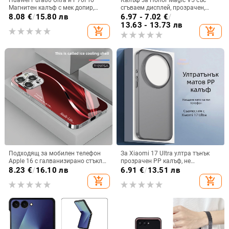
Магнитен калъф с мек допир,
сгъваем дисплей, прозрачен,
ултра тънък PC корпус,
лъскав, PC материал
8.08
€
/
15.80 лв
6.97 - 7.02
€
/
противоударна защита
13.63 - 13.73 лв
add_shopping_cart
add_shopping_cart
Подходящ за мобилен телефон
За Xiaomi 17 Ultra ултра тънък
Apple 16 с галванизирано стъкло
прозрачен PP калъф, не
и ослепителна течаща светлина,
пожълтява, матиран финиш и
8.23
€
/
16.10 лв
6.91
€
/
13.51 лв
семпъл iPhone 17 Pro, модерен и
гофриран модел
add_shopping_cart
add_shopping_cart
лек луксозен 14 Plus.