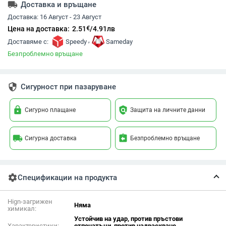
local_shipping
Доставка и връщане
Доставка:
16 Август - 23 Август
€
Цена на доставка:
2.51
/
4.91
лв
,
Доставяме с:
Speedy
Sameday
Безпроблемно връщане
security
Сигурност при пазаруване
lock
policy
Сигурно плащане
Защита на личните данни
local_shipping
assignment_return
Сигурна доставка
Безпроблемно връщане
settings
Спецификации на продукта
Hign-загрижен
Няма
химикал:
Устойчив на удар, против пръстови
Характеристики:
отпечатъци, против надраскване,