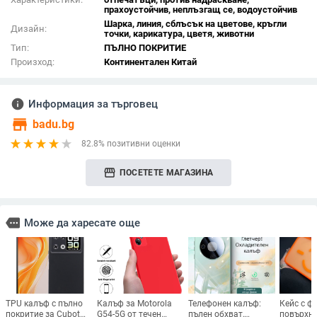
прахоустойчив, неплъзгащ се, водоустойчив
Шарка, линия, сблъсък на цветове, кръгли
Дизайн:
точки, карикатура, цветя, животни
Тип:
ПЪЛНО ПОКРИТИЕ
Произход:
Континентален Китай
info
Информация за търговец
store
badu.bg
82.8% позитивни оценки
storefront
ПОСЕТЕТЕ МАГАЗИНА
more
Може да харесате още
TPU калъф с пълно
Калъф за Motorola
Телефонен калъф:
Кейс с ф
покритие за Cubot
G54-5G от течен
пълен обхват,
повърхно