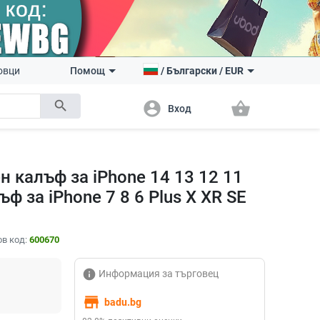
овци
Помощ
/
Български
/
EUR
search
account_circle
shopping_basket
Вход
 калъф за iPhone 14 13 12 11
ф за iPhone 7 8 6 Plus X XR SE
в код:
600670
info
Информация за търговец
store
badu.bg