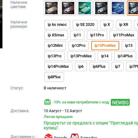
Налични
цветове:
Налични
ip 6s плюс
ip SE 2020
ip X
ip XR
размери:
ip XSmax
ip11
ip11Pro
ip11ProMax
ip12Mini
ip12Pro
ip12ProMax
ip13
ip13Pro
ip13ProMax
ip14
ip14Plus
ip14ProMax
ip6
ip6Plus
ip7
ip7P
ip8Plus
Статус:
В наличност
redeem
NEWBG
-10% за нови потребители с код:
Доставка:
10 Август - 12 Август
Лесно връщане
Продуктът се предлага с опция "Прегледай п
купиш".
Доставяме с:
Speedy
Sameday