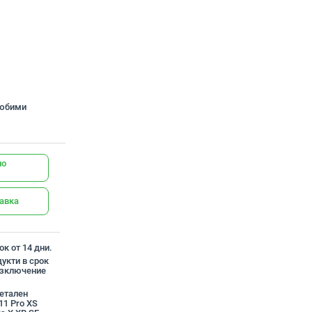
любими
но
тавка
к от 14 дни.
укти в срок
 изключение
метален
11 Pro XS