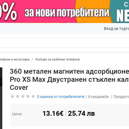
Вход за търг
лефони и аксесоари
Калъфи за мобилни телефони
360 метален магнитен адсорбционен
Pro XS Max Двустранен стъклен калъ
Cover
0
оценки от потребителите
8
продажби
Продукто
13.16
€
/
25.74
лв
Цена: