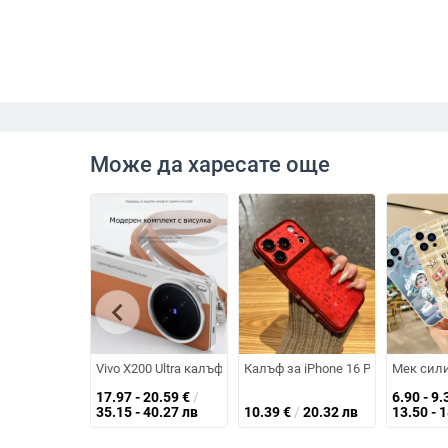
Може да харесате още
chevron_left
Vivo X200 Ultra калъф за телефон с кожена текстура и ст
Калъф за iPhone 16 Pro Max – пъ
Мек сили
17.97 - 20.59
€
/
6.90 - 9.
35.15 - 40.27 лв
10.39
€
/
20.32 лв
13.50 - 