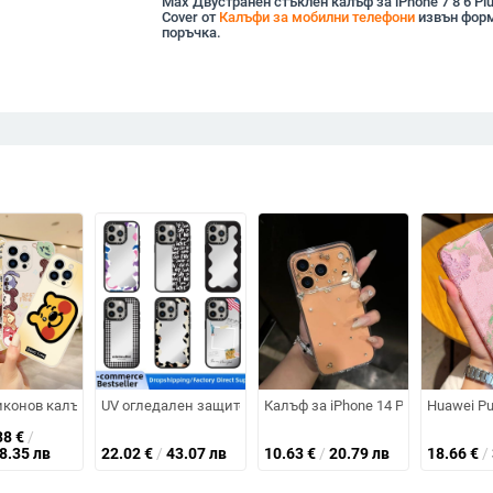
Max Двустранен стъклен калъф за iPhone 7 8 6 Plu
Cover от
Калъфи за мобилни телефони
извън форм
поръчка.
ил на камера, удароустойчив X200S/X200 Pro
лна защита против изпускане и анти-плъзгане; материали: TPU меки ръбо
конов калъф за iPhone 14 Pro Max, удароустойчив (A289)
UV огледален защитен калъф с TPU мек ръб за iPhone 15/
Калъф за iPhone 14 Pro / Pro Max
Huawei Pu
38
€
/
18.35 лв
22.02
€
/
43.07 лв
10.63
€
/
20.79 лв
18.66
€
/