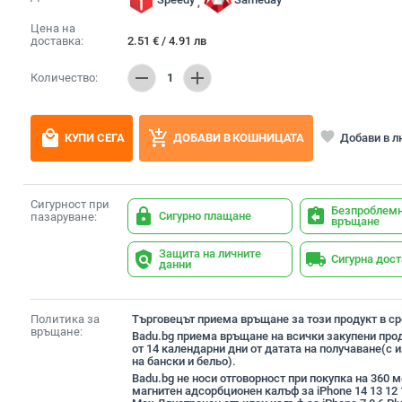
,
Цена на
доставка:
2.51
€
/
4.91
лв
remove
add
Количество:
1
local_mall
add_shopping_cart
favorite
Добави в 
КУПИ СЕГА
ДОБАВИ В КОШНИЦАТА
Сигурност при
Безпроблем
lock
assignment_return
Сигурно плащане
пазаруване:
връщане
Защита на личните
policy
local_shipping
Сигурна дос
данни
Политика за
Търговецът приема връщане за този продукт в сро
връщане:
Badu.bg приема връщане на всички закупени прод
от 14 календарни дни от датата на получаване(с
на бански и бельо).
Badu.bg не носи отговорност при покупка на 360 
магнитен адсорбционен калъф за iPhone 14 13 12 