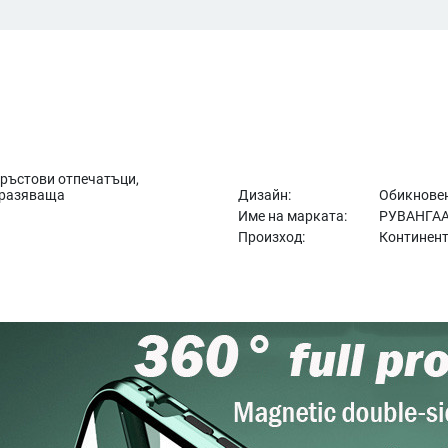
пръстови отпечатъци,
тразяваща
Дизайн:
Обикновен
Име на марката:
РУВАНГА
Произход:
Континент