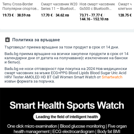
Temu Cross-Border
Смарт часовник W20
Нов смарт часовник
Смарт ча
Популярни спортове
Series 11 — Bluetooth
Gs500 с Bluetooth
клетъчн
Смарт часовник за
разговори, 3D меню,
обаждане, GPS
свързано
19.73
€
/
38.59 лв
17.70
€
/
34.62 лв
73.71 - 77.77
€
/
128.75
€
/
открито Гривна P6
мониторинг на
позициониране,
6x увели
144.16 - 152.10 лв
Сърдечен ритъм
сърдечната честота
спортно фенерче,
за SIM ка
Педометър Сън
в реално време,
пулс, кръвно
AMOLED 
Bluetooth Обаждане
безжично зареждане,
налягане,
съвмести
Ios
водоустойчив,
водоустойчив смарт
assignment_return
Политика за връщане
управление:
часовник
докосване и бутон
Търговецът приема връщане за този продукт в срок от 14 дни.
S10
Badu.bg приема връщане на всички закупени продукти в срок от 14
календарни дни от датата на получаване(с изключение на бански
и бельо).
Badu.bg не носи отговорност при покупка на 2024 Нов медицински
смарт часовник за мъже ECG+PPG Blood Lipids Blood Sugar Uric Acid
HRV Tester AMOLED HD BT Call Women Smart Watch от
Smartwatch
извън формата за поръчка.