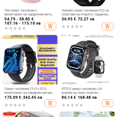
Y66 смарт часовник с
Унисекс смарт часовник X22 за
мониторинг на сърдечния ритъм,
спортове на открито; сърдечен
измерване на телесна
ритъм, кръвно налягане, сън,
54.79 - 58.85
€
/
36.95
€
/
72.27 лв
температура, Bluetooth
кръвно кислород, Bluetooth
107.16 - 115.10 лв
add_shopping_cart
add_shopping_cart
разговори, офлайн плащане и
обаждания
следене на съня
Смарт часовник F310 с ECG,
GTS10 смарт часовник с AI
мониторинг на сърдечен ритъм,
анализ на съня, спортен
кръвно налягане, кислород в
часовник, измерване на сърдечен
175.09
€
/
342.45 лв
86.14
€
/
168.48 лв
кръвта и следене на съня
ритъм и кислород в кръвта,
add_shopping_cart
add_shopping_cart
AMOLED дисплей