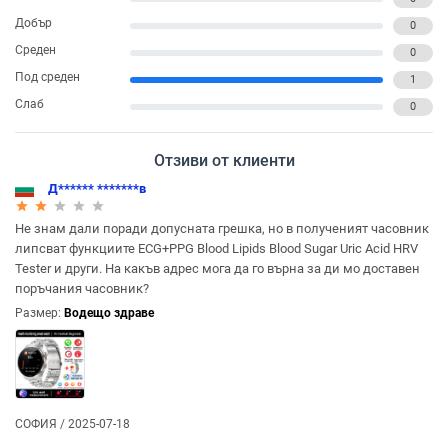
Добър
0
Среден
0
Под среден
1
Слаб
0
Отзиви от клиенти
Д****** *******в
star_rate
star_rate
star_rate
star_rate
star_rate
Не знам дали поради допусната грешка, но в полученият часовник
липсват функциите ECG+PPG Blood Lipids Blood Sugar Uric Acid HRV
Tester и други. На какъв адрес мога да го върна за ди мо доставен
поръчания часовник?
Размер:
Водещо здраве
СОФИЯ / 2025-07-18