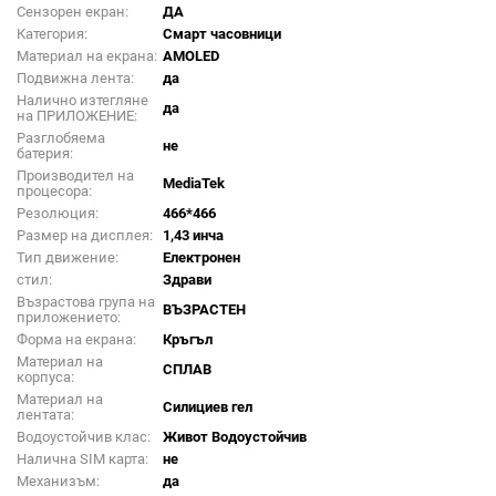
Сензорен екран:
ДА
Категория:
Смарт часовници
Материал на екрана:
AMOLED
Подвижна лента:
да
Налично изтегляне
да
на ПРИЛОЖЕНИЕ:
Разглобяема
не
батерия:
Производител на
MediaTek
процесора:
Резолюция:
466*466
Размер на дисплея:
1,43 инча
Тип движение:
Електронен
стил:
Здрави
Възрастова група на
ВЪЗРАСТЕН
приложението:
Форма на екрана:
Кръгъл
Материал на
СПЛАВ
корпуса:
Материал на
Силициев гел
лентата:
Водоустойчив клас:
Живот Водоустойчив
Налична SIM карта:
не
Механизъм:
да