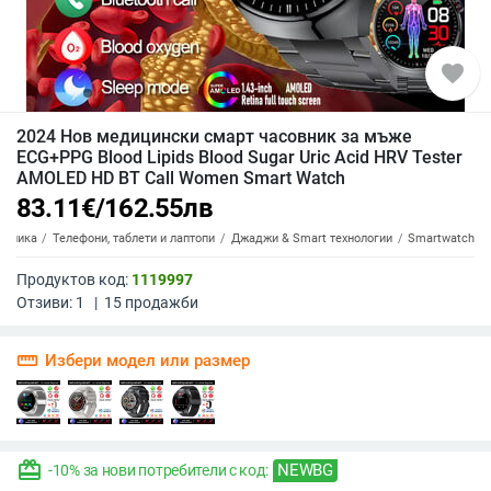
favorite
2024 Нов медицински смарт часовник за мъже
ECG+PPG Blood Lipids Blood Sugar Uric Acid HRV Tester
AMOLED HD BT Call Women Smart Watch
83.11
€
/
162.55
лв
роника
Телефони, таблети и лаптопи
Джаджи & Smart технологии
Smartwatch
Продуктов код:
1119997
Отзиви:
1
|
15
продажби
straighten
Избери модел или размер
redeem
NEWBG
-10% за нови потребители с код: