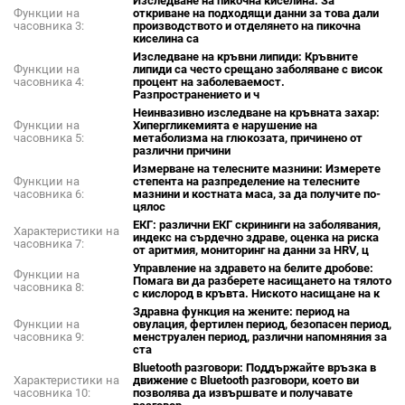
Изследване на пикочна киселина: За
Функции на
откриване на подходящи данни за това дали
часовника 3:
производството и отделянето на пикочна
киселина са
Изследване на кръвни липиди: Кръвните
Функции на
липиди са често срещано заболяване с висок
часовника 4:
процент на заболеваемост.
Разпространението и ч
Неинвазивно изследване на кръвната захар:
Функции на
Хипергликемията е нарушение на
часовника 5:
метаболизма на глюкозата, причинено от
различни причини
Измерване на телесните мазнини: Измерете
Функции на
степента на разпределение на телесните
часовника 6:
мазнини и костната маса, за да получите по-
цялос
ЕКГ: различни ЕКГ скрининги на заболявания,
Характеристики на
индекс на сърдечно здраве, оценка на риска
часовника 7:
от аритмия, мониторинг на данни за HRV, ц
Управление на здравето на белите дробове:
Функции на
Помага ви да разберете насищането на тялото
часовника 8:
с кислород в кръвта. Ниското насищане на к
Здравна функция на жените: период на
Функции на
овулация, фертилен период, безопасен период,
часовника 9:
менструален период, различни напомняния за
ста
Bluetooth разговори: Поддържайте връзка в
Характеристики на
движение с Bluetooth разговори, което ви
часовника 10:
позволява да извършвате и получавате