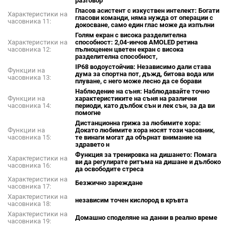
разговор
Гласов асистент с изкуствен интелект: Богати
Характеристики на
гласови команди, няма нужда от операции с
часовника 11:
докосване, само един глас може да изпълни
Голям екран с висока разделителна
Характеристики на
способност: 2,04-инчов AMOLED ретина
часовника 12:
пълноценен цветен екран с висока
разделителна способност,
IP68 водоустойчив: Независимо дали става
Функции на
дума за спортна пот, дъжд, битова вода или
часовника 13:
плуване, с него може лесно да се борави
Наблюдение на съня: Наблюдавайте точно
Функции на
характеристиките на съня на различни
часовника 14:
периоди, като дълбок сън и лек сън, за да ви
помогне
Дистанционна грижа за любимите хора:
Функции на
Докато любимите хора носят този часовник,
часовника 15:
те винаги могат да обърнат внимание на
здравето н
Функция за тренировка на дишането: Помага
Характеристики на
ви да регулирате ритъма на дишане и дълбоко
часовника 16:
да освободите стреса
Характеристики на
Безжично зареждане
часовника 17:
Характеристики на
независим точен кислород в кръвта
часовника 18:
Характеристики на
Домашно споделяне на данни в реално време
часовника 19: