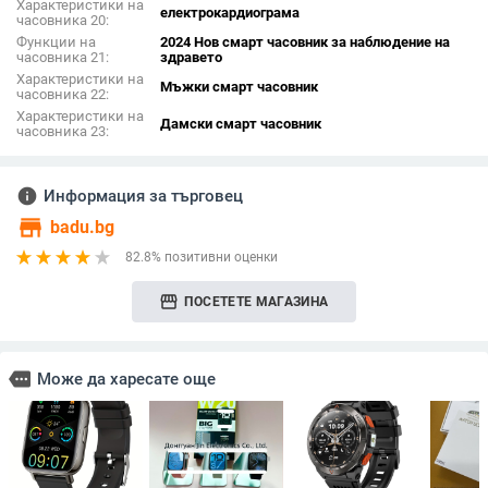
Характеристики на
електрокардиограма
часовника 20:
Функции на
2024 Нов смарт часовник за наблюдение на
часовника 21:
здравето
Характеристики на
Мъжки смарт часовник
часовника 22:
Характеристики на
Дамски смарт часовник
часовника 23:
info
Информация за търговец
store
badu.bg
82.8% позитивни оценки
storefront
ПОСЕТЕТЕ МАГАЗИНА
more
Може да харесате още