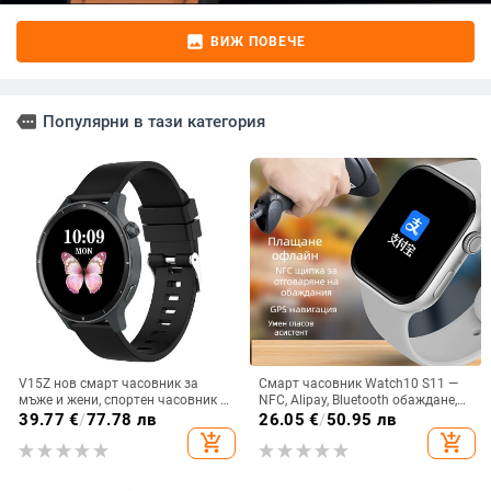
image
ВИЖ ПОВЕЧЕ
more
Популярни в тази категория
V15Z нов смарт часовник за
Смарт часовник Watch10 S11 —
мъже и жени, спортен часовник с
NFC, Alipay, Bluetooth обаждане,
Bluetooth, пулсомер, сън, кръвно
мониторинг на сърдечния ритъм
39.77
€
/
77.78 лв
26.05
€
/
50.95 лв
налягане, здравен часовник
и съня
add_shopping_cart
add_shopping_cart