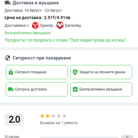
local_shipping
Доставка и връщане
Доставка:
16 Август - 23 Август
€
Цена на доставка:
2.51
/
4.91
лв
,
Доставяме с:
Speedy
Sameday
Безпроблемно връщане
Продуктът се предлага с опция "Прегледай преди да купиш".
security
Сигурност при пазаруване
lock
policy
Сигурно плащане
Защита на личните данни
local_shipping
assignment_return
Сигурна доставка
Безпроблемно връщане
2.0
Базиран на 1 ревюта
Отличен
0