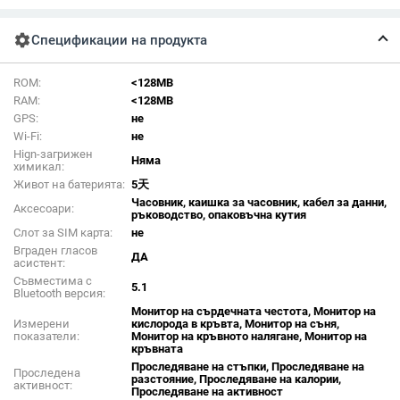
settings
Спецификации на продукта
ROM:
<128MB
RAM:
<128MB
GPS:
не
Wi-Fi:
не
Hign-загрижен
Няма
химикал:
Живот на батерията:
5天
Часовник, каишка за часовник, кабел за данни,
Аксесоари:
ръководство, опаковъчна кутия
Слот за SIM карта:
не
Вграден гласов
ДА
асистент:
Съвместима с
5.1
Bluetooth версия:
Монитор на сърдечната честота, Монитор на
Измерени
кислорода в кръвта, Монитор на съня,
показатели:
Монитор на кръвното налягане, Монитор на
кръвната
Проследяване на стъпки, Проследяване на
Проследена
разстояние, Проследяване на калории,
активност:
Проследяване на активност