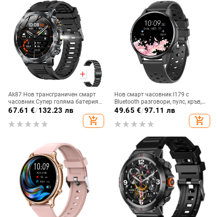
Ak87 Нов трансграничен смарт
Нов смарт часовник I179 с
часовник Супер голяма батерия
Bluetooth разговори, пулс, кръв,
1000 Mah с висока разделителна
кислород, музика, броене на
67.61
€
/
132.23 лв
49.65
€
/
97.11 лв
способност, мъжки спортен
крачки, спортен смарт часовник
add_shopping_cart
add_shopping_cart
часовник за външна употреба с
двойна каишка