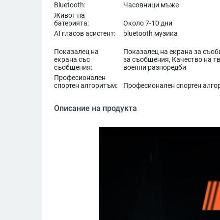
Bluetooth:
Часовници мъже
Живот на
батерията:
Около 7-10 дни
AI гласов асистент:
bluetooth музика
Показалец на
Показалец на екрана за съоб
екрана със
за съобщения, Качество на т
съобщения:
военни разпоредби
Професионален
спортен алгоритъм:
Професионален спортен алго
Описание на продукта