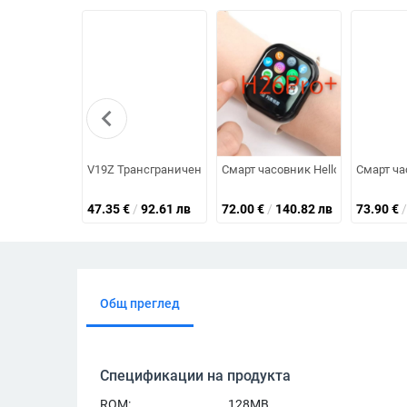
chevron_left
V19Z Трансграничен популярен спортен смарт часовник, 
Смарт часовник Hello Plum H26P
Смарт ча
47.35
€
/
92.61 лв
72.00
€
/
140.82 лв
73.90
€
/
Общ преглед
Спецификации на продукта
ROM:
128MB