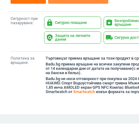
Сигурност при
Безпроблем
lock
assignment_return
Сигурно плащане
пазаруване:
връщане
Защита на личните
policy
local_shipping
Сигурна дос
данни
Политика за
Търговецът приема връщане за този продукт в сро
връщане:
Badu.bg приема връщане на всички закупени прод
от 14 календарни дни от датата на получаване(с
на бански и бельо).
Badu.bg не носи отговорност при покупка на 2024 
HUAWEI Спорт Водоустойчива смарт гривна Мъжк
1,85 инча AMOLED екран GPS NFC Компас Bluetooth
Smartwatch от
Smartwatch
извън формата за поръ