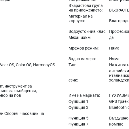
Възрастова група
на приложението:
ВЪЗРАСТ
Материал на
корпуса:
Благородн
Водоустойчив клас:
Професио
Механизъм:
да
Мрежов режим:
Няма
Задна камера:
Няма
, Wear OS, Color OS, HarmonyOS
Тип:
На киткат
английски,
италианск
език:
холандски
т, инструмент за
няне за съобщения,
овор на пов
Име на марката:
ГУХУАВМ
Функция 1:
GPS траек
Функция 3:
Bluetooth
й Спортен часовник на
Функция 5:
Въздушно
Функция 7:
компас