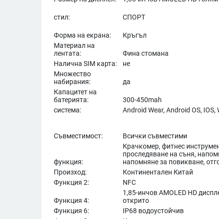
стил:
СПОРТ
Форма на екрана:
Кръгъл
Материал на
лентата:
Фина стомана
Налична SIM карта:
не
Множество
набирания:
да
Капацитет на
батерията:
300-450mah
система:
Android Wear, Android OS, IOS
Съвместимост:
Всички съвместими
Крачкомер, фитнес инструмен
проследяване на съня, напом
функция:
напомняне за повикване, отг
Произход:
Континентален Китай
Функция 2:
NFC
1,85-инчов AMOLED HD диспле
Функция 4:
открито
Функция 6:
IP68 водоустойчив