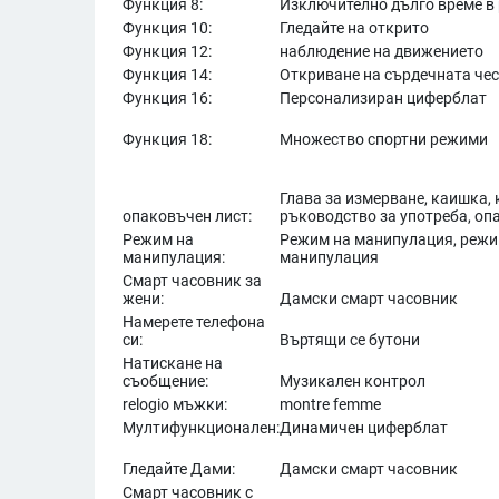
Функция 8:
Изключително дълго време в
Функция 10:
Гледайте на открито
Функция 12:
наблюдение на движението
Функция 14:
Откриване на сърдечната че
Функция 16:
Персонализиран циферблат
Функция 18:
Множество спортни режими
Глава за измерване, каишка, 
опаковъчен лист:
ръководство за употреба, оп
Режим на
Режим на манипулация, режи
манипулация:
манипулация
Смарт часовник за
жени:
Дамски смарт часовник
Намерете телефона
си:
Въртящи се бутони
Натискане на
съобщение:
Музикален контрол
relogio мъжки:
montre femme
Мултифункционален:
Динамичен циферблат
Гледайте Дами:
Дамски смарт часовник
Смарт часовник с