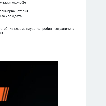
мъжки, около 2ч
олимерна батерия
 за час и дата
устойчив клас за плуване, пробив неограничена
ст