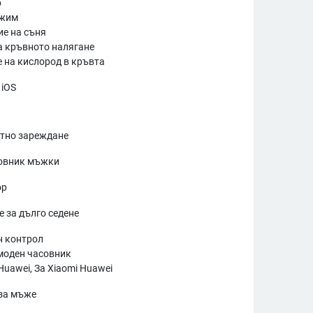
р
ежим
е на съня
а кръвното налягане
 на кислород в кръвта
 iOS
тно зареждане
совник мъжки
ор
 за дълго седене
н контрол
моден часовник
Huawei, За Xiaomi Huawei
за мъже