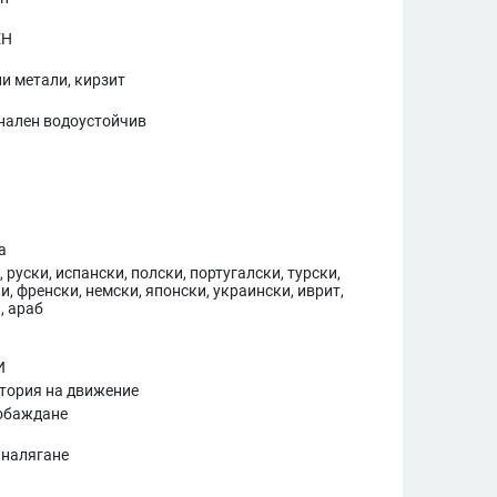
ЕН
и метали, кирзит
нален водоустойчив
а
 руски, испански, полски, португалски, турски,
и, френски, немски, японски, украински, иврит,
, араб
И
тория на движение
 обаждане
 налягане