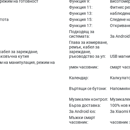
 режим на готовност
Функция 9:
висотоме
Функция 11:
Фитнес р
Функция 13:
наблюдени
стота
Функция 15:
Следене н
Функция 17:
Откриване
Подходящ за
системата:
За Android
Глава за измерване,
ремък, кабел за
кабел за зареждане,
зареждане,
аковъчна кутия
ръководство за уп:
USB магни
м на манипулация, режим на
умен часовник:
смарт ча
Календар:
Калкулат
Въртящи се бутони:
Напомняне
Музикален контрол:
Музикале
Бърза доставка:
100% нов 
За Android ios:
За Xiaomi 
Мъжки смарт
часовник:
часовник 