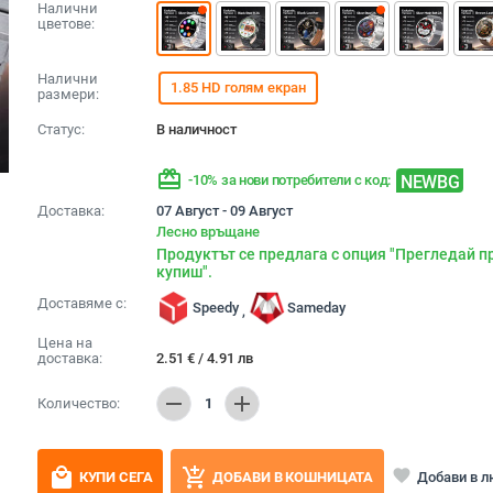
Налични
цветове:
Налични
1.85 HD голям екран
размери:
Статус:
В наличност
redeem
NEWBG
-10% за нови потребители с код:
Доставка:
07 Август - 09 Август
Лесно връщане
Продуктът се предлага с опция "Прегледай п
купиш".
Доставяме с:
Speedy
Sameday
,
Цена на
доставка:
2.51
€
/
4.91
лв
remove
add
Количество:
1
local_mall
add_shopping_cart
favorite
Добави в 
КУПИ СЕГА
ДОБАВИ В КОШНИЦАТА