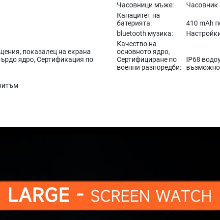
Часовници мъже:
Часовник 
Капацитет на
батерията:
410 mAh п
bluetooth музика:
Настройки
Качество на
щения, показалец на екрана
основното ядро,
върдо ядро, Сертификация по
Сертифициране по
IP68 водо
военни разпоредби:
възможно
ритъм