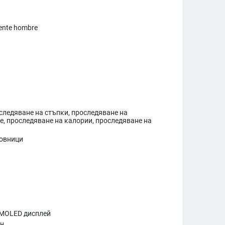
igente hombre
оследяване на стъпки, проследяване на
е, проследяване на калории, проследяване на
т
совници
AMOLED дисплей
ен