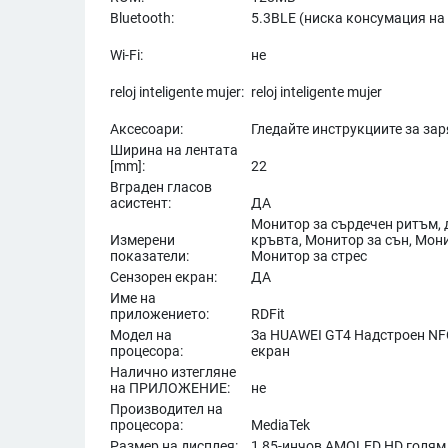
Bluetooth:
5.3BLE (ниска консумация на
Wi-Fi:
не
reloj inteligente mujer:
reloj inteligente mujer
Аксесоари:
Гледайте инструкциите за за
Ширина на лентата
[mm]:
22
Вграден гласов
асистент:
ДА
Монитор за сърдечен ритъм, 
Измерени
кръвта, Монитор за сън, Мон
показатели:
Монитор за стрес
Сензорен екран:
ДА
Име на
приложението:
RDFit
Модел на
За HUAWEI GT4 Надстроен NF
процесора:
екран
Налично изтегляне
на ПРИЛОЖЕНИЕ:
не
Производител на
процесора:
MediaTek
Размер на дисплея:
1,85-инчов AMOLED HD голям