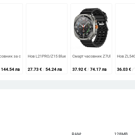
отговарящ на повиквания, пулс, кръвно налягане, сън, снимане и колое
ro+ с AMOLED дисплей, алуминиев корпус, NFC функция, сензори за сърд
совник за спорт и здраве: мониторинг на сърдечния ритъм, брояч на кра
Нов L21PRO/Z15 Bluetooth смарт часовник 2.01 HD с голям
Смарт часовник Z7Ultra Bluetoot
Нов ZL54C
144.54 лв
27.73
€
/
54.24 лв
37.92
€
/
74.17 лв
36.03
€
/
RAM:
128MB