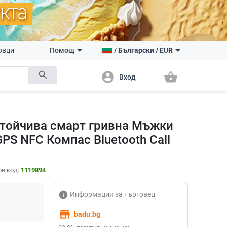
овци
Помощ
/
Български
/
EUR
search
account_circle
shopping_basket
Вход
стойчива смарт гривна Мъжки
PS NFC Компас Bluetooth Call
в код:
1119894
info
Информация за търговец
store
badu.bg