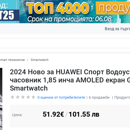
Вход за търг
mart технологии
Smartwatch
2024 Ново за HUAWEI Спорт Водоу
часовник 1,85 инча AMOLED екран G
Smartwatch
0
оценки от потребителите
6
продажби
Продукто
51.92
€
/
101.55
лв
Цена: