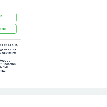
но
тавка
к от 14 дни.
укти в срок
 изключение
Ново за
и часовник
 Call
чка.