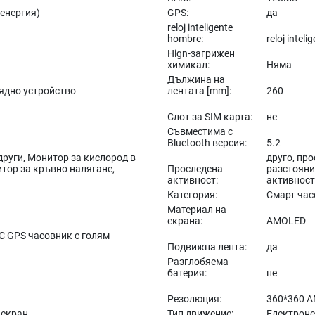
 енергия)
GPS:
да
reloj inteligente
hombre:
reloj intel
Hign-загрижен
химикал:
Няма
Дължина на
рядно устройство
лентата [mm]:
260
Слот за SIM карта:
не
Съвместима с
Bluetooth версия:
5.2
други, Монитор за кислород в
друго, пр
итор за кръвно налягане,
Проследена
разстояни
активност:
активнос
Категория:
Смарт ча
Материал на
екрана:
AMOLED
C GPS часовник с голям
Подвижна лента:
да
Разглобяема
батерия:
не
Резолюция:
360*360 
 екран
Тип движение:
Електрон