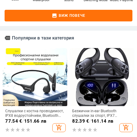
image
ВИЖ ПОВЕЧЕ
more
Популярни в тази категория
Слушалки с костна проводимост,
Безжични in-ear Bluetooth
IPX8 водоустойчиви, Bluetooth
слушалки за спорт, IPX7
5.3, обхват до 10 m, време за
водоустойчиви, дълъг живот на
77.54
€
/
151.66 лв
82.39
€
/
161.14 лв
работа 4-8 ч.
батерията над 8 часа,
add_shopping_cart
add_shopping_cart
шумопотискане