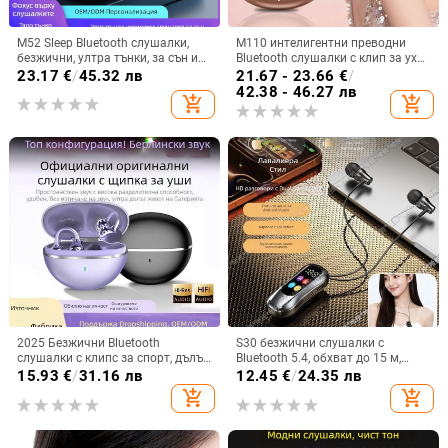
M52 Sleep Bluetooth слушалки,
M110 интелигентни преводни
безжични, ултра тънки, за сън и
Bluetooth слушалки с клип за ухо
спорт, с дисплей и ниска
и диамантено копче — лукс и
23.17
€
/
45.32 лв
21.67 - 23.66
€
/
латентност
спортен стил, DIY аксесоари
42.38 - 46.27 лв
add_shopping_cart
add_shopping_cart
2025 Безжични Bluetooth
S30 безжични слушалки с
слушалки с клипс за спорт, дълъг
Bluetooth 5.4, обхват до 15 м,
живот на батерията,
стерео звук, цифров дисплей,
15.93
€
/
31.16 лв
12.45
€
/
24.35 лв
шумопотискане, висококачествен
живот на батерията 4–8 ч
add_shopping_cart
add_shopping_cart
звук и комфортно носене