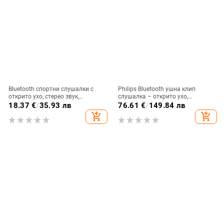
Bluetooth спортни слушалки с
Philips Bluetooth ушна клип
открито ухо, стерео звук,
слушалка – открито ухо,
Bluetooth 5.4, обхват до 10 м,
безжично, Bluetooth 5.0, повече от
18.37
€
/
35.93 лв
76.61
€
/
149.84 лв
живот на батерията 4–8 ч
8 часа живот на батерията,
add_shopping_cart
add_shopping_cart
водоустойчив модел TAT3469