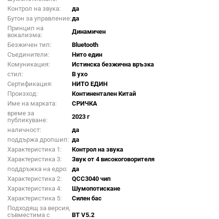
Контрол на звука:
да
Бутон за управление:
да
Принцип на
Динамичен
вокализма:
Безжичен тип:
Bluetooth
Съединители:
Нито един
Комуникация:
Истинска безжична връзка
стил:
В ухо
Сертификация:
НИТО ЕДИН
Произход:
Континентален Китай
Име на марката:
СРИЧКА
време за
2023 г
публикуване:
наличност:
да
поддържа дропшип:
да
Характеристика 1:
Контрол на звука
Характеристика 3:
Звук от 4 високоговорителя
поддръжка на едро:
да
Характеристика 2:
QCC3040 чип
Характеристика 4:
Шумопотискане
Характеристика 5:
Силен бас
Подходящ за версия,
съвместима с
BT V5.2