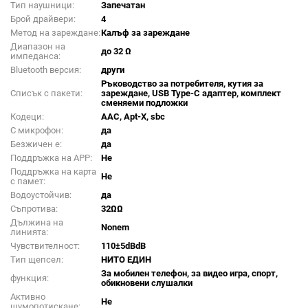
Тип наушници:
Запечатан
Брой драйвери:
4
Метод на зареждане:
Калъф за зареждане
Диапазон на
до 32 Ω
импеданса:
Bluetooth версия:
други
Ръководство за потребителя, кутия за
Списък с пакети:
зареждане, USB Type-C адаптер, комплект
сменяеми подложки
Кодеци:
AAC, Apt-X, sbc
С микрофон:
да
Безжичен е:
да
Поддръжка на APP:
Не
Поддръжка на карта
Не
с памет:
Водоустойчив:
да
Съпротива:
32ΩΩ
Дължина на
Nonem
линията:
Чувствителност:
110±5dBdB
Тип щепсел:
НИТО ЕДИН
За мобилен телефон, за видео игра, спорт,
функция:
обикновени слушалки
Активно
Не
шумопотискане: