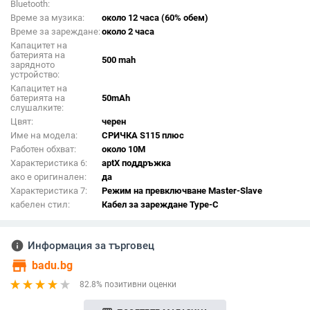
Bluetooth:
Време за музика:
около 12 часа (60% обем)
Време за зареждане:
около 2 часа
Капацитет на
батерията на
500 mah
зарядното
устройство:
Капацитет на
батерията на
50mAh
слушалките:
Цвят:
черен
Име на модела:
СРИЧКА S115 плюс
Работен обхват:
около 10М
Характеристика 6:
aptX поддръжка
ако е оригинален:
да
Характеристика 7:
Режим на превключване Master-Slave
кабелен стил:
Кабел за зареждане Type-C
info
Информация за търговец
store
badu.bg
82.8% позитивни оценки