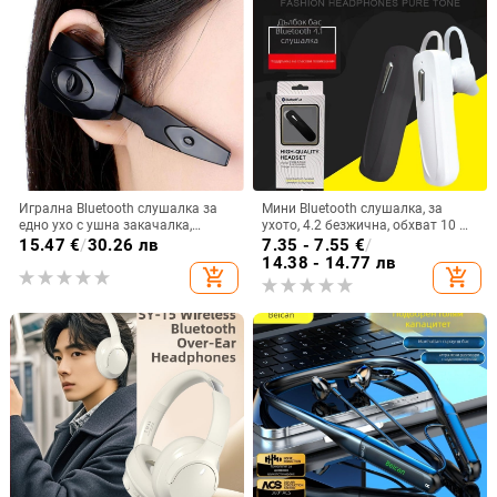
Игрална Bluetooth слушалка за
Мини Bluetooth слушалка, за
едно ухо с ушна закачалка,
ухото, 4.2 безжична, обхват 10 м,
Bluetooth 5.0, живот на батерията
мултипойнт, гласово управление
15.47
€
/
30.26 лв
7.35 - 7.55
€
/
над 8 ч, IPX3 водоустойчивост
и възпроизвеждане на музика
14.38 - 14.77 лв
add_shopping_cart
add_shopping_cart