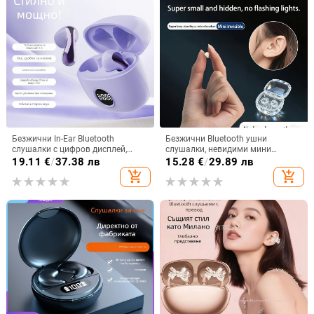
Безжични In-Ear Bluetooth
Безжични Bluetooth ушни
слушалки с цифров дисплей,
слушалки, невидими мини
ниска латентност за гейминг, 4–8
размери, ултра компактни, дълъг
19.11
€
/
37.38 лв
15.28
€
/
29.89 лв
ч. работа, Bluetooth 5.3
живот на батерията, в ушите,
add_shopping_cart
add_shopping_cart
режим за сън, многоточково
свързване, шумопотискане, 360°
обемен звук, водоустойчиви