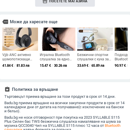
storefront
ПОСЕТЕТЕ МАГАЗИНА
more
Може да харесате още
Vjjb ANC активно
Игрална Bluetooth
Безжични спортни
Подходя
шумопотискащи
слушалка за едно
слушалки с кука за
Bluetoot
слушалки над ухото
ухо с ушна
ухото и управление с
екран, с
41.84
€
/
81.83 лв
15.47
€
/
30.26 лв
33.69
€
/
65.89 лв
90.97
€
/
Bluetooth – 8 ч
закачалка, Bluetooth
докосване, цифров
слушалки
батерия, Bluetooth
5.0, живот на
дисплей (Bluetooth
високока
5.3, обхват 10 м,
батерията над 8 ч,
5.4, обхват 15 м,
звук, му
стерео безжични
IPX3
живот на батерията
слушалки
водоустойчивост
4–8 ч)
Touch 20
assignment_return
Политика за връщане
Търговецът приема връщане за този продукт в срок от 14 дни.
Badu.bg приема връщане на всички закупени продукти в срок от 14
календарни дни от датата на получаване(с изключение на бански
и бельо).
Badu.bg не носи отговорност при покупка на 2023 SYLLABLE S115
Plus Силен бас TWS безжична слушалка намаляване на шума за
музика QCC3040 Чип на SYLLABLE S115 плюс 12 часа от
Bluetooth
слушалки
извън формата за поръчка.