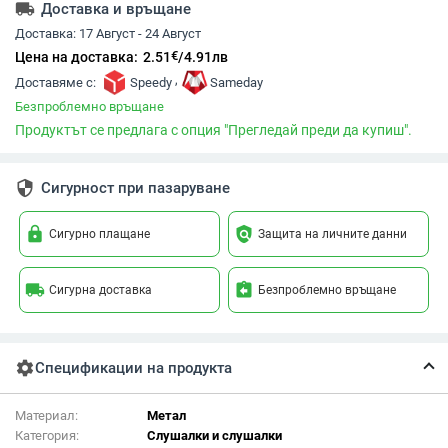
local_shipping
Доставка и връщане
Доставка:
17 Август - 24 Август
€
Цена на доставка:
2.51
/
4.91
лв
,
Доставяме с:
Speedy
Sameday
Безпроблемно връщане
Продуктът се предлага с опция "Прегледай преди да купиш".
security
Сигурност при пазаруване
lock
policy
Сигурно плащане
Защита на личните данни
local_shipping
assignment_return
Сигурна доставка
Безпроблемно връщане
settings
Спецификации на продукта
Материал:
Метал
Категория:
Слушалки и слушалки