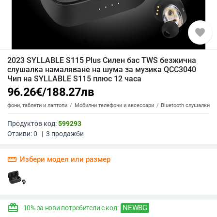
favorite
2023 SYLLABLE S115 Plus Силен бас TWS безжична
слушалка намаляване на шума за музика QCC3040
Чип на SYLLABLE S115 плюс 12 часа
96.26
€
/
188.27
лв
елефони, таблети и лаптопи
Мобилни телефони и аксесоари
Bluetooth слушалки
Продуктов код:
599293
Отзиви:
0
|
3
продажби
straighten
Избери модел или размер
redeem
NEWBG
-10% за нови потребители с код: