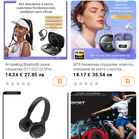
AI превод Bluetooth ушна
M79 безжични слушалки: клип-он,
слушалка Q11 Q22 Q15Pro,
отворени за ухото с костна
Bluetooth 5.3, обхват 10 м, време
проводимост, истински
14.24
€
/
27.85 лв
18.17
€
/
35.54 лв
на работа 4–8 ч, цифров дисплей
безжични, Bluetooth 5.4, IPX6
add_shopping_cart
add_shopping_cart
водоустойчиви, до 4 часа работа