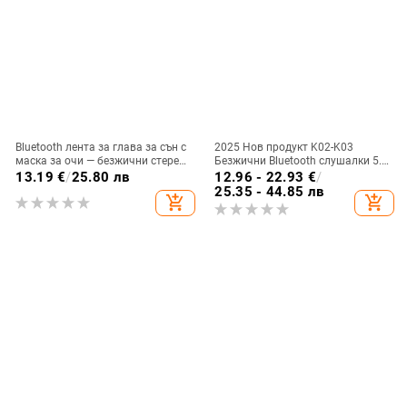
Bluetooth лента за глава за сън с
2025 Нов продукт K02-K03
маска за очи — безжични стерео
Безжични Bluetooth слушалки 5.5
слушалки, Bluetooth 5.4, обхват
Монтирани за уши Бинаурални
13.19
€
/
25.80 лв
12.96 - 22.93
€
/
15 м, над 8 ч батерия, за
стерео M76 Експорт Горещ модел
25.35 - 44.85 лв
add_shopping_cart
add_shopping_cart
разговори и музика
Ows