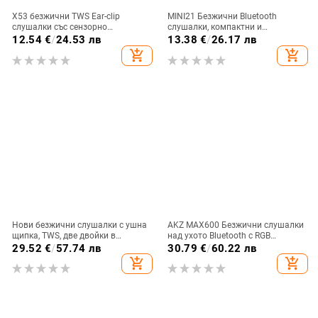
X53 безжични TWS Ear-clip
MINI21 Безжични Bluetooth
слушалки със сензорно
слушалки, компактни и
докосване, шумопотискане и
невидими, едноухи за бягане и
12.54
€
/
24.53 лв
13.38
€
/
26.17 лв
цифров дисплей
спорт, висококачествен звук,
add_shopping_cart
add_shopping_cart
модел 2025
Нови безжични слушалки с ушна
AKZ MAX600 Безжични слушалки
щипка, TWS, две двойки в
над ухото Bluetooth с RGB
комплект, Bluetooth
дисплей и четец за карти,
29.52
€
/
57.74 лв
30.79
€
/
60.22 лв
персонализиран модел
add_shopping_cart
add_shopping_cart