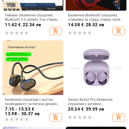
Гейминг безжични слушалки:
Безжична Bluetooth слушалка,
Bluetooth 5.0, обхват 5 м, стерео
сгъваема за глава, стерео, обхват
звук с шумопотискане, мулти-
10 м, Bluetooth 4.0, живот на
11.42
€
/
22.34 лв
14.58
€
/
28.52 лв
точкова връзка, живот на
батерията 0–4 ч
add_shopping_cart
add_shopping_cart
батерията 0–4 ч
Безжични слушалки с костна
Galaxy Buds2 Pro безжични
проводимост за бягане, дизайн
слушалки с активно
без вмъкване в ухото, Bluetooth
шумопотискане, корпус от
7.15 - 15.53
€
/
20.24
€
/
39.59 лв
5.3, водоустойчиви, живот на
стоманена мрежа R510
13.98 - 30.37 лв
add_shopping_cart
add_shopping_cart
батерията над 8 часа