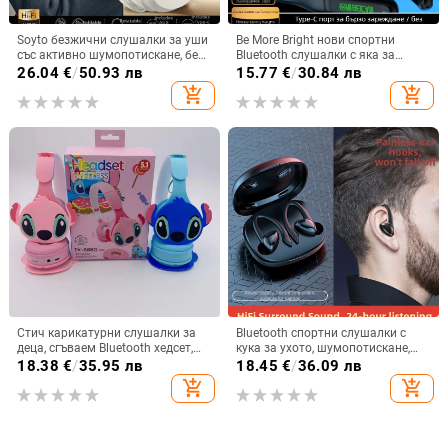
Soyto безжични слушалки за уши
Be More Bright нови спортни
със активно шумопотискане, без
Bluetooth слушалки с яка за
изтичане на звук, Bluetooth 5.4,
врата, дълга автономия,
26.04
€
/
50.93 лв
15.77
€
/
30.84 лв
обхват 10 m, двуканално стерео,
водоустойчиви, шумопотискане
add_shopping_cart
add_shopping_cart
OEM персонализация
за бягане
Стич карикатурни слушалки за
Bluetooth спортни слушалки с
деца, сгъваем Bluetooth хедсет,
кука за ухото, шумопотискане,
глава-монтаж, стерео звук, BT 5.0
Bluetooth 5.2, обхват 5 м, батерия
18.38
€
/
35.95 лв
18.45
€
/
36.09 лв
>8 ч, Qualcomm чип
add_shopping_cart
add_shopping_cart