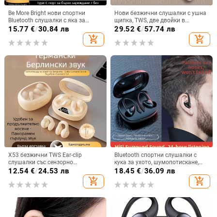
Be More Bright нови спортни
Нови безжични слушалки с ушна
Bluetooth слушалки с яка за
щипка, TWS, две двойки в
врата, дълга автономия,
комплект, Bluetooth
15.77
€
/
30.84 лв
29.52
€
/
57.74 лв
водоустойчиви, шумопотискане
add_shopping_cart
add_shopping_cart
за бягане
X53 безжични TWS Ear-clip
Bluetooth спортни слушалки с
слушалки със сензорно
кука за ухото, шумопотискане,
докосване, шумопотискане и
Bluetooth 5.2, обхват 5 м, батерия
12.54
€
/
24.53 лв
18.45
€
/
36.09 лв
цифров дисплей
>8 ч, Qualcomm чип
add_shopping_cart
add_shopping_cart