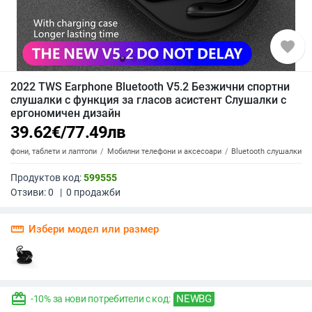
favorite
2022 TWS Earphone Bluetooth V5.2 Безжични спортни
слушалки с функция за гласов асистент Слушалки с
ергономичен дизайн
39.62
€
/
77.49
лв
елефони, таблети и лаптопи
Мобилни телефони и аксесоари
Bluetooth слушалки
Продуктов код:
599555
Отзиви:
0
|
0
продажби
straighten
Избери модел или размер
redeem
NEWBG
-10% за нови потребители с код: