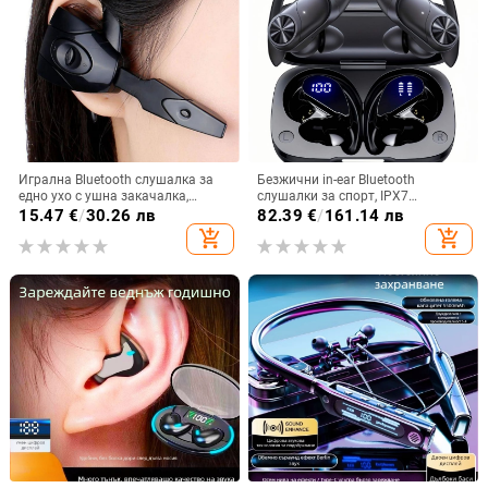
Игрална Bluetooth слушалка за
Безжични in-ear Bluetooth
едно ухо с ушна закачалка,
слушалки за спорт, IPX7
Bluetooth 5.0, живот на батерията
водоустойчиви, дълъг живот на
15.47
€
/
30.26 лв
82.39
€
/
161.14 лв
над 8 ч, IPX3 водоустойчивост
батерията над 8 часа,
add_shopping_cart
add_shopping_cart
шумопотискане