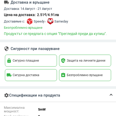
local_shipping
Доставка и връщане
Доставка:
14 Август - 21 Август
€
Цена на доставка:
2.51
/
4.91
лв
,
Доставяме с:
Speedy
Sameday
Безпроблемно връщане
Продуктът се предлага с опция "Прегледай преди да купиш".
security
Сигурност при пазаруване
lock
policy
Сигурно плащане
Защита на личните данни
local_shipping
assignment_return
Сигурна доставка
Безпроблемно връщане
settings
Спецификации на продукта
Максимална
5mW
мощност: