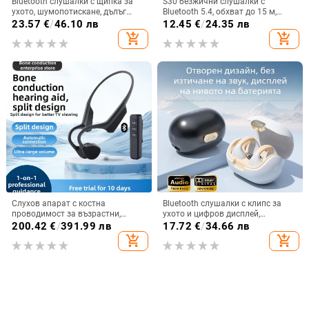
Bluetooth слушалки с щипка за
S30 безжични слушалки с
ухото, шумопотискане, дълъг
Bluetooth 5.4, обхват до 15 м,
живот на батерията >8 ч, стерео
стерео звук, цифров дисплей,
23.57
€
/
46.10 лв
12.45
€
/
24.35 лв
звук, обхват 10 м, Bluetooth 5.4
живот на батерията 4–8 ч
add_shopping_cart
add_shopping_cart
Слухов апарат с костна
Bluetooth слушалки с клипс за
проводимост за възрастни,
ухото и цифров дисплей,
двустранен, Bluetooth,
Bluetooth 5.3, IPX6
200.42
€
/
391.99 лв
17.72
€
/
34.66 лв
водоустойчив, интелигентно
водоустойчиви, спортен стил,
add_shopping_cart
add_shopping_cart
устройство за слух
безжични стерео клипс слушалки,
частен модел, 4-8 ч живот на
батерията