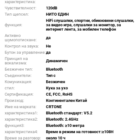
характеристика:
Чувствителност:
120dB
Тип щепсел:
НИТО ЕДИН
HiFi слушалки, спортни, обикновени слушалки,
функция:
за видео игра, слушалки за монитор, за
интернет лента, за мобилен телефон
Активно
да
шумопотискане:
Контрол на звука:
Не
Бутон за управление:
да
Принцип на
Динамичен
вокализма:
Безжичен тип:
Bluetooth
Съединители:
Тип c
Комуникация:
Безжичен
стил:
Кука за ухо
Сертификация:
CE, FCC, RoHS
Произход:
Континентален Китай
Име на марката:
CRTONE
характеристика1:
Bluetooth стандарт: V5.2
характеристика2:
Bluetooth: 2.4GHz
функция3:
Bluetooth: ≥10 метра
характеристика4:
Време в режим на готовност:≥108H
Време за разговор:
около 10 ч