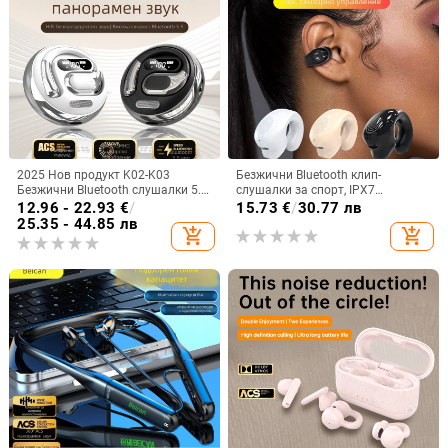
2025 Нов продукт K02-K03
Безжични Bluetooth клип-
Безжични Bluetooth слушалки 5.5
слушалки за спорт, IPX7
Монтирани за уши Бинаурални
водоустойчиви, обхват до 10 м,
12.96 - 22.93
€
/
15.73
€
/
30.77 лв
стерео M76 Експорт Горещ модел
Bluetooth 5.0, живот на батерията
25.35 - 44.85 лв
add_shopping_cart
add_shopping_cart
Ows
4–8 ч, ниска латентност за игри