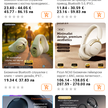
Bluetooth клип-он слушалка-
Слушалки за превод с AI реален
приемник с костна проводимост,
превод, Bluetooth 5.0, IPX3
висококачествен звук,
водоустойчиви, обхват 15 м, 4–8
23.40 - 44.05
€
/
11.84 - 30.59
€
/
шумопотискане, HD обаждания и
ч живот на батерията
45.77 - 86.15 лв
23.16 - 59.83 лв
add_shopping_cart
add_shopping_cart
слушане на музика
Безжични Bluetooth слушалки с
Picun NC60 Безжичен геймърски
клипс – клипс дизайн, IPX7
хедсет с ANC, ниска латентност
водоустойчивост, Bluetooth 5.4,
за киберспорт, Bluetooth 5.4,
19.34
€
/
37.83 лв
106.14 - 138.05
€
/
обхват 15 м, живот на батерията
живот на батерията над 8 часа,
207.59 - 270.00 лв
add_shopping_cart
add_shopping_cart
над 8 ч
обхват 10 м