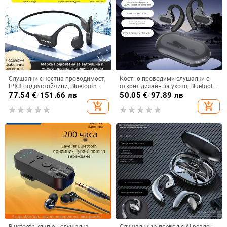
Слушалки с костна проводимост,
Костно проводими слушалки с
IPX8 водоустойчиви, Bluetooth
открит дизайн за ухото, Bluetooth
5.3, обхват до 10 m, време за
5.4, обхват 10 м, IPX7
77.54
€
/
151.66 лв
50.05
€
/
97.89 лв
работа 4-8 ч.
водоустойчивост, над 8 часа
add_shopping_cart
add_shopping_cart
работа