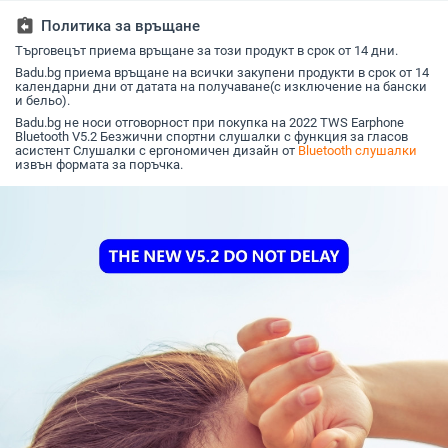
стерео, живот на
Touch 2024
assignment_return
Политика за връщане
батерията 0–4 ч
Търговецът приема връщане за този продукт в срок от 14 дни.
Badu.bg приема връщане на всички закупени продукти в срок от 14
календарни дни от датата на получаване(с изключение на бански
и бельо).
Badu.bg не носи отговорност при покупка на 2022 TWS Earphone
Bluetooth V5.2 Безжични спортни слушалки с функция за гласов
асистент Слушалки с ергономичен дизайн от
Bluetooth слушалки
извън формата за поръчка.