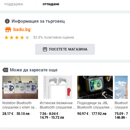
поддържа:
отпадане
info
Информация за търговец
store
badu.bg
82.8% позитивни оценки
storefront
ПОСЕТЕТЕ МАГАЗИНА
more
Може да харесате още
Nisteton Bluetooth
Истински безжични
Подходящи за JBL
Bluetoot
слушалки с клип за
Bluetooth слушалки —
Bluetooth слушалки с
слушалки
ухото и въздушна
IPX5
екран, спортни
безжични
28.17
€
/
55.10 лв
7.56 - 8.04
€
/
90.97
€
/
177.92 лв
75.09 - 76
проводимост,
водоустойчивост,
слушалки,
шумопот
14.79 - 15.72 лв
146.86 - 
открито ухо, стерео
обхват на връзка 10
висококачествен
обхват 10
звук, 4–8 ч батерия,
m, полуин-ушен
звук, музикални
клип диз
Bluetooth 5.0
дизайн, двустранно
слушалки Smart
звук, 4–