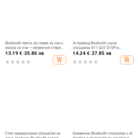
Bluetooth лента за глава за сън с
AI превод Bluetooth ушна
маска за очи — безжични стерео
слушалка Q11 Q22 Q15Pro,
слушалки, Bluetooth 5.4, обхват
Bluetooth 5.3, обхват 10 м, време
13.19
€
/
25.80 лв
14.24
€
/
27.85 лв
15 м, над 8 ч батерия, за
на работа 4–8 ч, цифров дисплей
add_shopping_cart
add_shopping_cart
разговори и музика
Стич карикатурни слушалки за
Безжична Bluetooth слушалка с AI
деца, сгъваем Bluetooth хедсет,
превод и мултиезичен синхронен