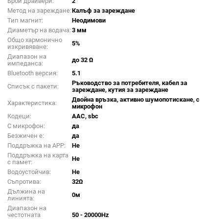
Брой драйвери:
2
Метод на зареждане:
Калъф за зареждане
Тип магнит:
Неодимови
Диаметър на водача:
3 мм
Общо хармонично
5%
изкривяване:
Диапазон на
до 32 Ω
импеданса:
Bluetooth версия:
5.1
Ръководство за потребителя, кабел за
Списък с пакети:
зареждане, кутия за зареждане
Двойна връзка, активно шумопотискане, с
Характеристика:
микрофон
Кодеци:
AAC, sbc
С микрофон:
да
Безжичен е:
да
Поддръжка на APP:
Не
Поддръжка на карта
Не
с памет:
Водоустойчив:
Не
Съпротива:
32Ω
Дължина на
0м
линията:
Диапазон на
честотната
50 - 20000Hz