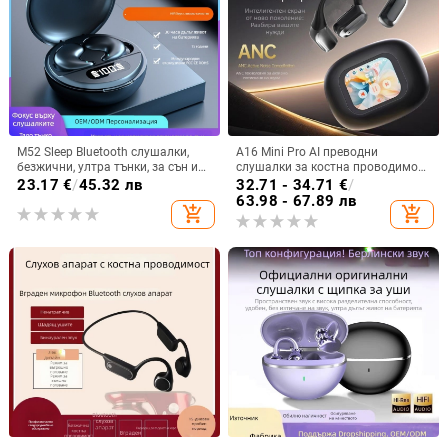
M52 Sleep Bluetooth слушалки,
A16 Mini Pro AI преводни
безжични, ултра тънки, за сън и
слушалки за костна проводимост
спорт, с дисплей и ниска
със цветен дисплей и
23.17
€
/
45.32 лв
32.71 - 34.71
€
/
латентност
шумопотискане, Bluetooth 5.4
63.98 - 67.89 лв
add_shopping_cart
add_shopping_cart