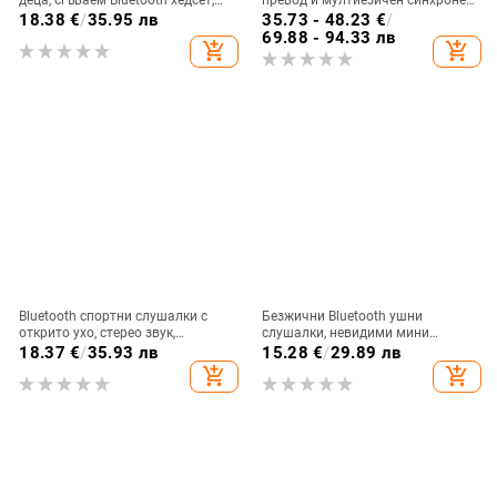
глава-монтаж, стерео звук, BT 5.0
превод, ANC шумопотискане,
18.38
€
/
35.95 лв
35.73 - 48.23
€
/
обхват до 10 m, Bluetooth 5.0,
69.88 - 94.33 лв
add_shopping_cart
add_shopping_cart
IPX4, вграден стерео звук, 4–8 ч
батерия
Bluetooth спортни слушалки с
Безжични Bluetooth ушни
открито ухо, стерео звук,
слушалки, невидими мини
Bluetooth 5.4, обхват до 10 м,
размери, ултра компактни, дълъг
18.37
€
/
35.93 лв
15.28
€
/
29.89 лв
живот на батерията 4–8 ч
живот на батерията, в ушите,
add_shopping_cart
add_shopping_cart
режим за сън, многоточково
свързване, шумопотискане, 360°
обемен звук, водоустойчиви