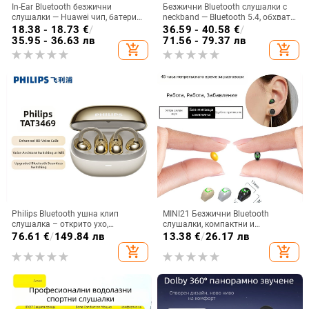
In-Ear Bluetooth безжични
Безжични Bluetooth слушалки с
слушалки — Huawei чип, батерия
neckband — Bluetooth 5.4, обхват
над 8 часа, IPX3 водоустойчиви,
10 м, живот на батерията над 8 ч,
18.38 - 18.73
€
/
36.59 - 40.58
€
/
мини невидим дизайн, стерео
стерео звук, цифров дисплей
35.95 - 36.63 лв
71.56 - 79.37 лв
add_shopping_cart
add_shopping_cart
звук
Philips Bluetooth ушна клип
MINI21 Безжични Bluetooth
слушалка – открито ухо,
слушалки, компактни и
безжично, Bluetooth 5.0, повече от
невидими, едноухи за бягане и
76.61
€
/
149.84 лв
13.38
€
/
26.17 лв
8 часа живот на батерията,
спорт, висококачествен звук,
add_shopping_cart
add_shopping_cart
водоустойчив модел TAT3469
модел 2025