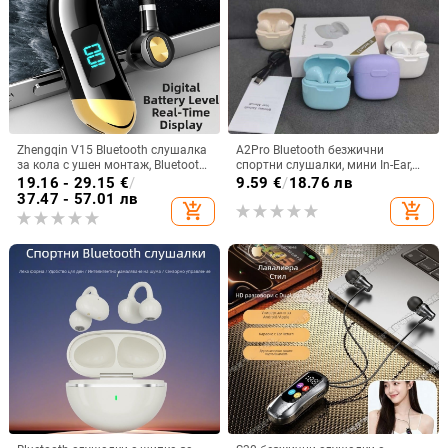
Zhengqin V15 Bluetooth слушалка
A2Pro Bluetooth безжични
за кола с ушен монтаж, Bluetooth
спортни слушалки, мини In-Ear,
5.2, цифров дисплей, живот на
5.3 дълга издръжливост на
19.16 - 29.15
€
/
9.59
€
/
18.76 лв
батерията над 8 ч, обхват 10 м,
батерията, Macaron
37.47 - 57.01 лв
add_shopping_cart
add_shopping_cart
IPX3 водоустойчива