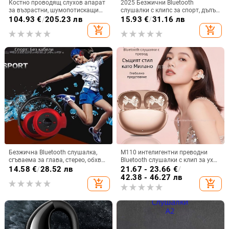
Костно проводящ слухов апарат
2025 Безжични Bluetooth
за възрастни, шумопотискащи
слушалки с клипс за спорт, дълъг
зад ухото слушалки, за лека до
живот на батерията,
104.93
€
/
205.23 лв
15.93
€
/
31.16 лв
тежка глухота, удобен дизайн
шумопотискане, висококачествен
add_shopping_cart
add_shopping_cart
звук и комфортно носене
Безжична Bluetooth слушалка,
M110 интелигентни преводни
сгъваема за глава, стерео, обхват
Bluetooth слушалки с клип за ухо
10 м, Bluetooth 4.0, живот на
и диамантено копче — лукс и
14.58
€
/
28.52 лв
21.67 - 23.66
€
/
батерията 0–4 ч
спортен стил, DIY аксесоари
42.38 - 46.27 лв
add_shopping_cart
add_shopping_cart