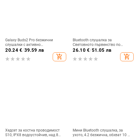
Galaxy Buds2 Pro безжични
Bluetooth слушалка за
слушалки с активно
Световното първенство по
шумопотискане, корпус от
футбол — частен модел,
20.24
€
/
39.59 лв
26.10
€
/
51.05 лв
стоманена мрежа R510
персонализирана, полуин-ушна,
add_shopping_cart
add_shopping_cart
Bluetooth 5.4, обхват 10 м, 4–8 ч
батерия, водоустойчива
Хедсет за костна проводимост
Мини Bluetooth слушалка, за
S10, IPX8 водоустойчив, над 8
ухото, 4.2 безжична, обхват 10 м,