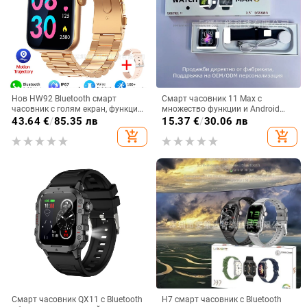
Нов HW92 Bluetooth смарт
Смарт часовник 11 Max с
часовник с голям екран, функция
множество функции и Android
за измерване на пулса,
съвместимост
43.64
€
/
85.35 лв
15.37
€
/
30.06 лв
водоустойчив, спортен, за мъже и
add_shopping_cart
add_shopping_cart
жени.
Смарт часовник QX11 с Bluetooth
H7 смарт часовник с Bluetooth