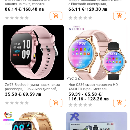
анализ на съня, спортен
с Bluetooth обаждания,
часовник, измерване на сърдечен
мултифункционален спортен
86.14
€
/
168.48 лв
66.11
€
/
129.30 лв
ритъм и кислород в кръвта,
дизайн, измерване на сърдечен
add_shopping_cart
add_shopping_cart
AMOLED дисплей
ритъм, кръвно налягане,
кислород в кръвта и мониторинг
на съня
Zw73 Bluetooth умни часовник за
Нов QS36 смарт часовник HD
разговори, 1.96-инчов дисплей, AI
AMOLED екран метален
гласов асистент, мониторинг на
ултратънък спортен
35.58
€
/
69.59 лв
59.39 - 65.58
€
/
кислород в кръвта, измерване на
здравословен пулс кръв
116.16 - 128.26 лв
add_shopping_cart
add_shopping_cart
сърдечен ритъм, кръвно
кислород Bluetooth разговори
налягане, проследяване на съня,
силиконов каишка, квадратен
циферблат