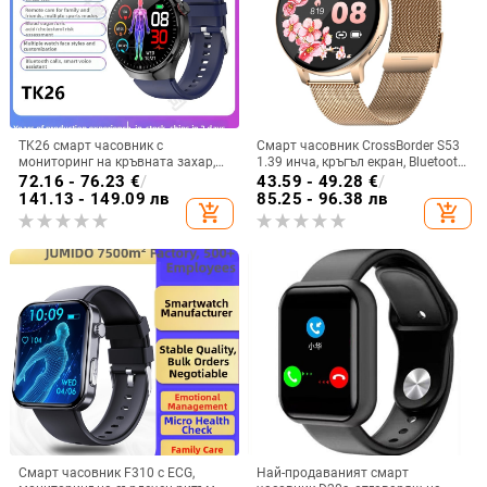
TK26 смарт часовник с
Смарт часовник CrossBorder S53
мониторинг на кръвната захар,
1.39 инча, кръгъл екран, Bluetooth,
ЕКГ мониторинг, измерване на
крачкомер, наблюдение на съня,
72.16 - 76.23
€
/
43.59 - 49.28
€
/
сърдечния ритъм, кислород в
кръвно налягане, мулти-спорт,
141.13 - 149.09 лв
85.25 - 96.38 лв
add_shopping_cart
add_shopping_cart
кръвта и крачкомер
метеорологични условия
Смарт часовник F310 с ECG,
Най-продаваният смарт