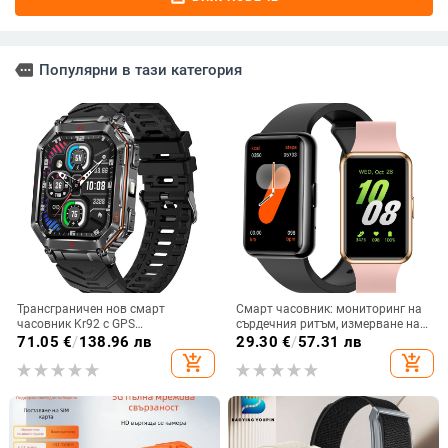
more
Популярни в тази категория
Трансграничен нов смарт
Смарт часовник: мониторинг на
часовник Kr92 с GPS
сърдечния ритъм, измерване на
позициониране, Ai Dial, гласов
кислород в кръвта, проследяване
71.05
€
/
138.96 лв
29.30
€
/
57.31 лв
асистент, LED светлина, компас,
на съня, Bluetooth разговори,
add_shopping_cart
add_shopping_cart
мъжка гривна
водоустойчив