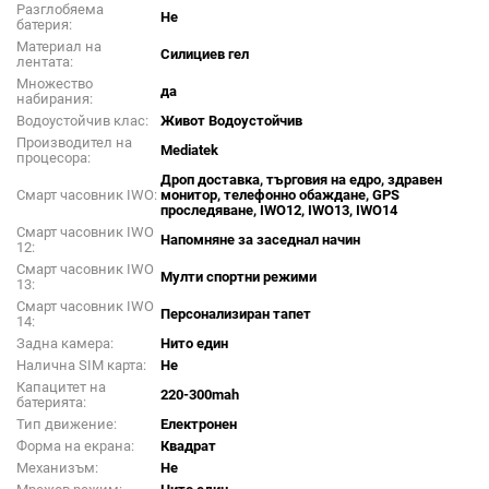
Разглобяема
Не
батерия:
Материал на
Силициев гел
лентата:
Множество
да
набирания:
Водоустойчив клас:
Живот Водоустойчив
Производител на
Mediatek
процесора:
Дроп доставка, търговия на едро, здравен
Смарт часовник IWO:
монитор, телефонно обаждане, GPS
проследяване, IWO12, IWO13, IWO14
Смарт часовник IWO
Напомняне за заседнал начин
12:
Смарт часовник IWO
Мулти спортни режими
13:
Смарт часовник IWO
Персонализиран тапет
14:
Задна камера:
Нито един
Налична SIM карта:
Не
Капацитет на
220-300mah
батерията:
Тип движение:
Електронен
Форма на екрана:
Квадрат
Механизъм:
Не