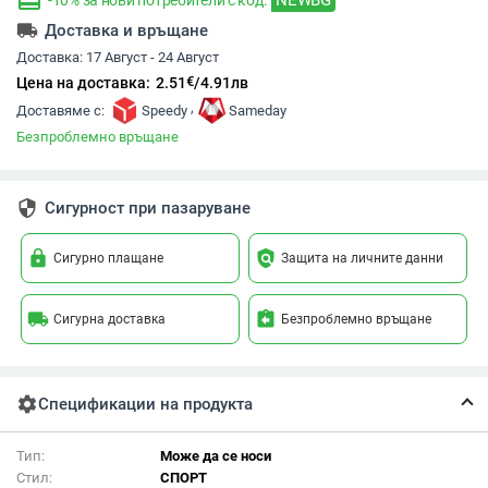
redeem
-10% за нови потребители с код:
local_shipping
Доставка и връщане
Доставка:
17 Август - 24 Август
€
Цена на доставка:
2.51
/
4.91
лв
,
Доставяме с:
Speedy
Sameday
Безпроблемно връщане
security
Сигурност при пазаруване
lock
policy
Сигурно плащане
Защита на личните данни
local_shipping
assignment_return
Сигурна доставка
Безпроблемно връщане
settings
Спецификации на продукта
Тип:
Може да се носи
Стил:
СПОРТ