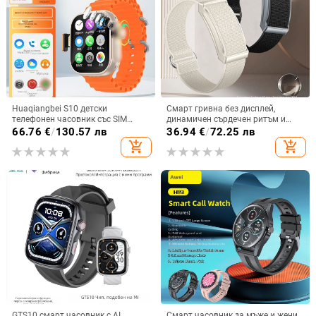
Huaqiangbei S10 детски
Смарт гривна без дисплей,
телефонен часовник със SIM
динамичен сърдечен ритъм и
карта, водоустойчив, камера,
телесна температура,
66.76
€
/
130.57 лв
36.94
€
/
72.25 лв
микро чат, смарт часовник
мониторинг на съня,
add_shopping_cart
add_shopping_cart
водоустойчива до 30 м, живот на
батерията до 21 дни
GTS10 смарт часовник с AI
Смарт часовник за мъже и жени