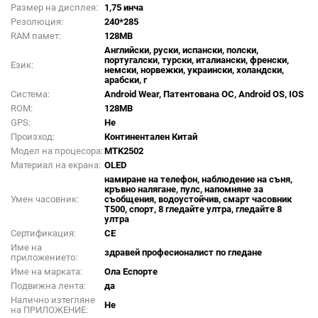
Размер на дисплея:
1,75 инча
Резолюция:
240*285
RAM памет:
128MB
Английски, руски, испански, полски,
португалски, турски, италиански, френски,
Език:
немски, норвежки, украински, холандски,
арабски, г
Система:
Android Wear, Патентована ОС, Android OS, IOS
ROM:
128MB
GPS:
Не
Произход:
Континентален Китай
Модел на процесора:
MTK2502
Материал на екрана:
OLED
намиране на телефон, наблюдение на съня,
кръвно налягане, пулс, напомняне за
Умен часовник:
съобщения, водоустойчив, смарт часовник
T500, спорт, 8 гледайте ултра, гледайте 8
ултра
Сертификация:
CE
Име на
здравей професионалист по гледане
приложението:
Име на марката:
Ола Еспорте
Подвижна лента:
да
Налично изтегляне
Не
на ПРИЛОЖЕНИЕ: