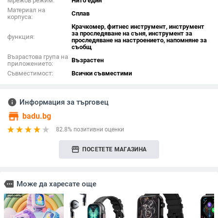
Мрежов режим:
Нито един
Материал на
Сплав
корпуса:
Крачкомер, фитнес инструмент, инструмент
за проследяване на съня, инструмент за
функция:
проследяване на настроението, напомняне за
съобщ
Възрастова група на
Възрастен
приложението:
Съвместимост:
Всички съвместими
info
Информация за търговец
store
badu.bg
82.8% позитивни оценки
storefront
ПОСЕТЕТЕ МАГАЗИНА
more
Може да харесате още