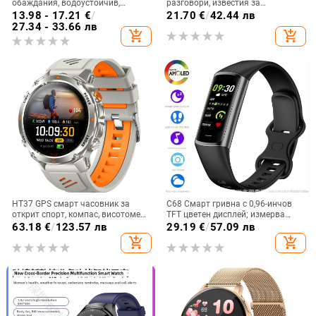
обаждания, водоустойчив,
разговори, известия за
мониторинг на сърдечен ритъм и
съобщения, извит корпус, TFT
13.98 - 17.21
€
/
21.70
€
/
42.44 лв
кръвно налягане, заснемане на
дисплей, мониторинг на
27.34 - 33.66 лв
add_shopping_cart
add_shopping_cart
снимки и дистанционно селфи
сърдечна честота
HT37 GPS смарт часовник за
C68 Смарт гривна с 0,96-инчов
открит спорт, компас, висотомер
TFT цветен дисплей; измерва
и барометр, водоустойчив до 30
температура на тялото, кръвно
63.18
€
/
123.57 лв
29.19
€
/
57.09 лв
м, батерия 7–14 дни
налягане, сърдечна честота и
add_shopping_cart
add_shopping_cart
крачки; водоустойчива; Bluetooth
здравна гривна; автономност на
батерията 7-14 дни