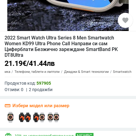
favorite
2022 Smart Watch Ultra Series 8 Men Smartwatch
Women KD99 Ultra Phone Call Направи си сам
Циферблати Безжично зареждане SmartBand PK
DT8Ultra
21.19
€
/
41.44
лв
роника
Телефони, таблети и лаптопи
Джаджи & Smart технологии
Smartwatch
Продуктов код:
597905
Отзиви:
0
|
2
продажби
straighten
Избери модел или размер
NEWBG