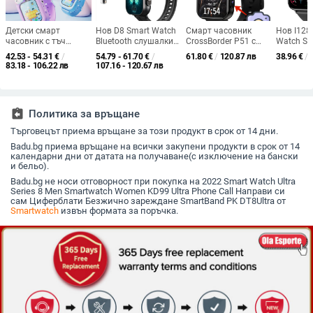
Детски смарт
Нов D8 Smart Watch
Смарт часовник
Нов I128
часовник с тъч
Bluetooth слушалки
CrossBorder P51 с
Watch St
екран, камера за
2-в-1 2-инчов пълен
Bluetooth разговори,
Pulse Rat
42.53 - 54.31
€
/
54.79 - 61.70
€
/
61.80
€
/
120.87 лв
38.96
€
/
снимки и
екран сензорен
камера за снимки,
Bluetooth
83.18 - 106.22 лв
107.16 - 120.67 лв
видеозаписи,
Bluetooth разговори
видеозапис,
Touch Di
педометър, умни
Alipay
наблюдение на
Grip
напомняния,
многофункционален
здравето на открито,
силиконова каишка
спортен часовник
assignment_return
Политика за връщане
Търговецът приема връщане за този продукт в срок от 14 дни.
Badu.bg приема връщане на всички закупени продукти в срок от 14
календарни дни от датата на получаване(с изключение на бански
и бельо).
Badu.bg не носи отговорност при покупка на 2022 Smart Watch Ultra
Series 8 Men Smartwatch Women KD99 Ultra Phone Call Направи си
сам Циферблати Безжично зареждане SmartBand PK DT8Ultra от
Smartwatch
извън формата за поръчка.