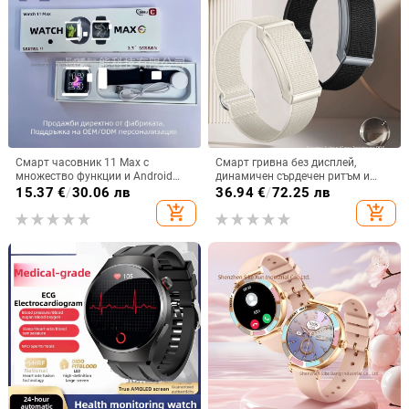
Смарт часовник 11 Max с
Смарт гривна без дисплей,
множество функции и Android
динамичен сърдечен ритъм и
съвместимост
телесна температура,
15.37
€
/
30.06 лв
36.94
€
/
72.25 лв
мониторинг на съня,
add_shopping_cart
add_shopping_cart
водоустойчива до 30 м, живот на
батерията до 21 дни