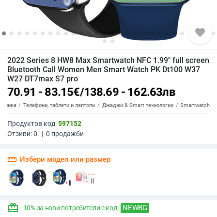
favorite
2022 Series 8 HW8 Max Smartwatch NFC 1.99" full screen
Bluetooth Call Women Men Smart Watch PK Dt100 W37
W27 DT7max S7 pro
70.91 - 83.15
€
/
138.69 - 162.63
лв
роника
Телефони, таблети и лаптопи
Джаджи & Smart технологии
Smartwatch
Продуктов код:
597152
Отзиви:
0
|
0
продажби
straighten
Избери модел или размер
redeem
NEWBG
-10% за нови потребители с код: