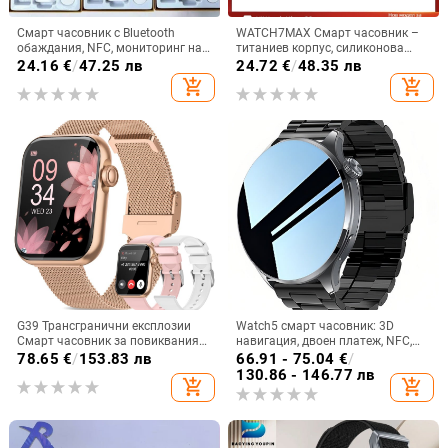
Смарт часовник с Bluetooth
WATCH7MAX Смарт часовник –
обаждания, NFC, мониторинг на
титаниев корпус, силиконова
сърдечната честота,
каишка, TFT дисплей, Bluetooth
24.16
€
/
47.25 лв
24.72
€
/
48.35 лв
проследяване на съня и ниво на
разговори, измерване на
add_shopping_cart
add_shopping_cart
кислород в кръвта; комплект със
сърдечната честота
заряден кабел и два ремъка
G39 Трансгранични експлозии
Watch5 смарт часовник: 3D
Смарт часовник за повиквания
навигация, двоен платеж, NFC,
Сърдечен ритъм Кръв Кислород
магнитно зареждане, измерване
78.65
€
/
153.83 лв
66.91 - 75.04
€
/
Сънят Здраве Мониторинг
на сърдечен ритъм
130.86 - 146.77 лв
add_shopping_cart
add_shopping_cart
Bluetooth разговори Спортен
часовник