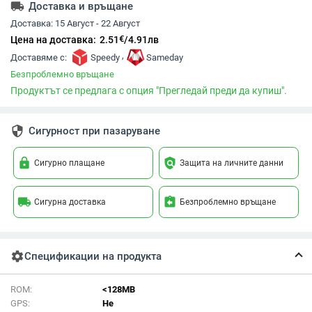
local_shipping
Доставка и връщане
Доставка:
15 Август - 22 Август
€
Цена на доставка:
2.51
/
4.91
лв
,
Доставяме с:
Speedy
Sameday
Безпроблемно връщане
Продуктът се предлага с опция "Прегледай преди да купиш".
security
Сигурност при пазаруване
lock
policy
Сигурно плащане
Защита на личните данни
local_shipping
assignment_return
Сигурна доставка
Безпроблемно връщане
settings
Спецификации на продукта
ROM:
<128MB
GPS:
Не