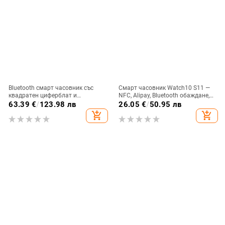
Bluetooth смарт часовник със
Смарт часовник Watch10 S11 —
квадратен циферблат и
NFC, Alipay, Bluetooth обаждане,
силиконова каишка; мониторинг
мониторинг на сърдечния ритъм
63.39
€
/
123.98 лв
26.05
€
/
50.95 лв
на сърдечния ритъм, измерване
и съня
add_shopping_cart
add_shopping_cart
на кръвното налягане, кислород
в кръвта, следене на съня, броене
на крачки