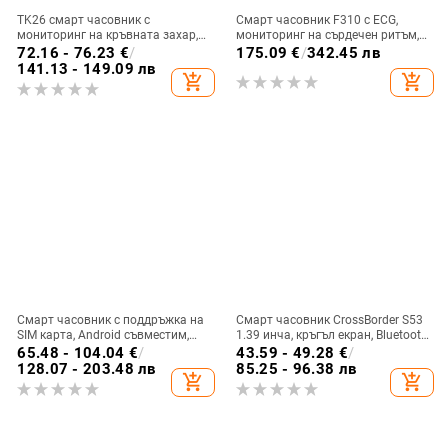
TK26 смарт часовник с
Смарт часовник F310 с ECG,
мониторинг на кръвната захар,
мониторинг на сърдечен ритъм,
ЕКГ мониторинг, измерване на
кръвно налягане, кислород в
72.16 - 76.23
€
/
175.09
€
/
342.45 лв
сърдечния ритъм, кислород в
кръвта и следене на съня
141.13 - 149.09 лв
add_shopping_cart
add_shopping_cart
кръвта и крачкомер
Смарт часовник с поддръжка на
Смарт часовник CrossBorder S53
SIM карта, Android съвместим,
1.39 инча, кръгъл екран, Bluetooth,
Bluetooth, IPS дисплей, 7–14 дни
крачкомер, наблюдение на съня,
65.48 - 104.04
€
/
43.59 - 49.28
€
/
живот на батерията
кръвно налягане, мулти-спорт,
128.07 - 203.48 лв
85.25 - 96.38 лв
add_shopping_cart
add_shopping_cart
метеорологични условия