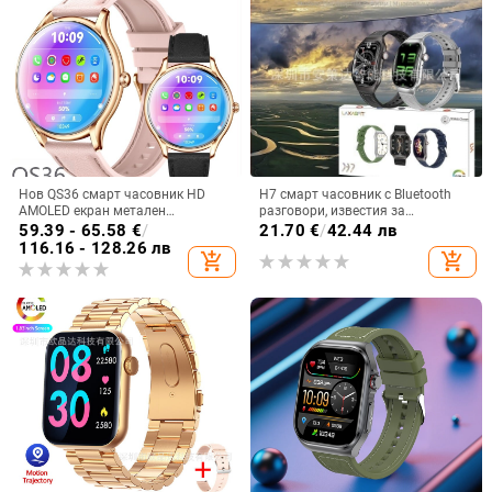
Нов QS36 смарт часовник HD
H7 смарт часовник с Bluetooth
AMOLED екран метален
разговори, известия за
ултратънък спортен
съобщения, извит корпус, TFT
59.39 - 65.58
€
/
21.70
€
/
42.44 лв
здравословен пулс кръв
дисплей, мониторинг на
116.16 - 128.26 лв
add_shopping_cart
add_shopping_cart
кислород Bluetooth разговори
сърдечна честота