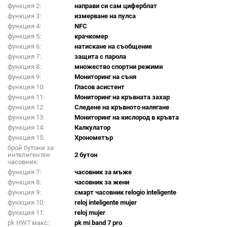
функция 2:
направи си сам циферблат
функция 3:
измерване на пулса
функция 4:
NFC
функция 5:
крачкомер
функция 6:
натискане на съобщение
функция 7:
защита с парола
функция 8:
множество спортни режими
функция 9:
Мониторинг на съня
функция 10:
Гласов асистент
функция 11:
Мониторинг на кръвната захар
функция 12:
Следене на кръвното налягане
функция 13:
Мониторинг на кислород в кръвта
функция 14:
Калкулатор
функция 15:
Хронометър
брой бутони за
интелигентен
2 бутон
часовник:
функция 7:
часовник за мъже
функция 8:
часовник за жени
функция 9:
смарт часовник relogio inteligente
функция 10:
reloj inteligente mujer
функция 11:
reloj mujer
pk HW7 макс:
pk mi band 7 pro