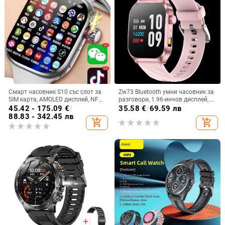
Смарт часовник S10 със слот за
Zw73 Bluetooth умни часовник за
SIM карта, AMOLED дисплей, NFC,
разговори, 1.96-инчов дисплей, AI
мониторинг на сърдечната
гласов асистент, мониторинг на
45.42 - 175.09
€
/
35.58
€
/
69.59 лв
честота и камера
кислород в кръвта, измерване на
88.83 - 342.45 лв
add_shopping_cart
add_shopping_cart
сърдечен ритъм, кръвно
налягане, проследяване на съня,
силиконов каишка, квадратен
циферблат