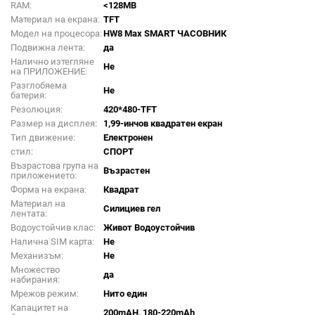
RAM:
<128MB
Материал на екрана:
TFT
Модел на процесора:
HW8 Max SMART ЧАСОВНИК
Подвижна лента:
да
Налично изтегляне
Не
на ПРИЛОЖЕНИЕ:
Разглобяема
Не
батерия:
Резолюция:
420*480-TFT
Размер на дисплея:
1,99-инчов квадратен екран
Тип движение:
Електронен
стил:
СПОРТ
Възрастова група на
Възрастен
приложението:
Форма на екрана:
Квадрат
Материал на
Силициев гел
лентата:
Водоустойчив клас:
Живот Водоустойчив
Налична SIM карта:
Не
Механизъм:
Не
Множество
да
набирания:
Мрежов режим:
Нито един
Капацитет на
200mAH, 180-220mAh