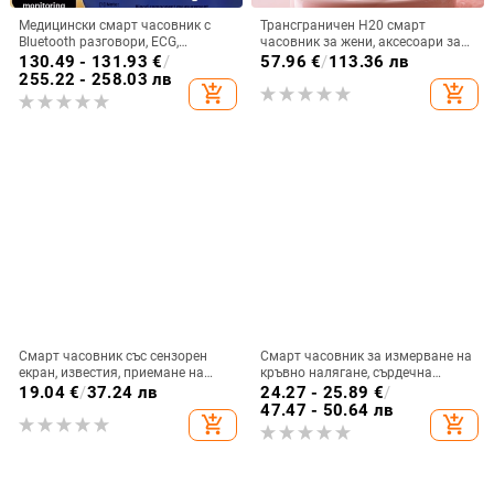
Медицински смарт часовник с
Трансграничен H20 смарт
Bluetooth разговори, ECG,
часовник за жени, аксесоари за
измерване на кръвно налягане,
здраве, обаждане на сън,
130.49 - 131.93
€
/
57.96
€
/
113.36 лв
пулс и мониторинг на здравето
наблюдение на физиологичния
255.22 - 258.03 лв
add_shopping_cart
add_shopping_cart
(липиди в кръвта и урикова
цикъл на жените, носене на
киселина)
часовник
Смарт часовник със сензорен
Смарт часовник за измерване на
екран, известия, приемане на
кръвно налягане, сърдечна
обаждания, мониторинг на съня,
честота и кислород в кръвта, NFC
19.04
€
/
37.24 лв
24.27 - 25.89
€
/
спортен педометър
плащания и мониторинг на съня
47.47 - 50.64 лв
add_shopping_cart
add_shopping_cart