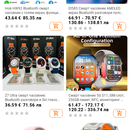
Нов HW92 Bluetooth смарт
Et585 Смарт часовник AMOLED
часовник с голям екран, функция
екран Bluetooth разговори пулс
за измерване на пулса,
сън крачкомер спортен часовник
43.64
€
/
85.35 лв
66.91 - 70.97
€
/
водоустойчив, спортен, за мъже и
гривна трансграничен
130.86 - 138.81 лв
add_shopping_cart
add_shopping_cart
жени.
Z7 Ultra смарт часовник:
Смарт часовник 5G S11, SIM слот,
Bluetooth разговори и Siri гласов
256GB памет, NFC, мониторинг на
асистент, AMOLED 44mm,
сърдечната честота
36.59
€
/
71.56 лв
61.47 - 172.17
€
/
алуминиев корпус, мониторинг
120.22 - 336.74 лв
add_shopping_cart
add_shopping_cart
на сърдечен ритъм, кръвно,
кислород в кръвта, следене на
съня, Bluetooth