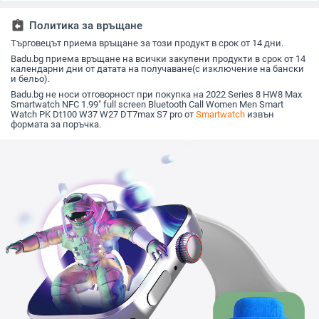
Bluetooth разговори
водоустойчив,
обаждания, гласов
часово 
спортен, за мъже и
асистент,
на здрав
жени.
водоустойчив,
assignment_return
Политика за връщане
трансграничен
Търговецът приема връщане за този продукт в срок от 14 дни.
Badu.bg приема връщане на всички закупени продукти в срок от 14
календарни дни от датата на получаване(с изключение на бански
и бельо).
Badu.bg не носи отговорност при покупка на 2022 Series 8 HW8 Max
Smartwatch NFC 1.99" full screen Bluetooth Call Women Men Smart
Watch PK Dt100 W37 W27 DT7max S7 pro от
Smartwatch
извън
формата за поръчка.