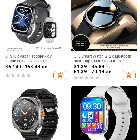
GTS10 смарт часовник с AI
GT8 Smart Watch S12 с Bluetooth
анализ на съня, спортен
разговори, мониторинг на
часовник, измерване на сърдечен
сърдечния ритъм, водоустойчив,
86.14
€
/
168.48 лв
31.39 - 35.89
€
/
ритъм и кислород в кръвта,
TFT дисплей, магнитно
61.39 - 70.19 лв
add_shopping_cart
add_shopping_cart
AMOLED дисплей
зареждане