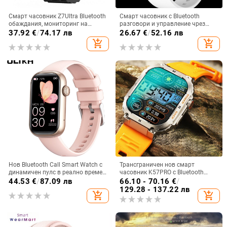
Смарт часовник Z7Ultra Bluetooth
Смарт часовник с Bluetooth
обаждания, мониторинг на
разговори и управление чрез
сърдечен ритъм, кръвно
докосване (IPS дисплей,
37.92
€
/
74.17 лв
26.67
€
/
52.16 лв
налягане, следене на съня и
мониторинг на сърдечната
add_shopping_cart
add_shopping_cart
водоустойчив
честота, следене на съня, батерия
7–14 дни, силиконов ремък)
Нов Bluetooth Call Smart Watch с
Трансграничен нов смарт
динамичен пулс в реално време,
часовник K57PRO с Bluetooth
многофункционална спортна
информация за повиквания,
44.53
€
/
87.09 лв
66.10 - 70.16
€
/
умна гривна за женско здраве
интелигентна гривна, спортен
129.28 - 137.22 лв
add_shopping_cart
add_shopping_cart
часовник, поколение