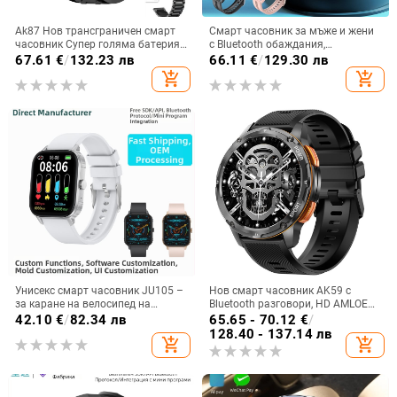
Ak87 Нов трансграничен смарт
Смарт часовник за мъже и жени
часовник Супер голяма батерия
с Bluetooth обаждания,
1000 Mah с висока разделителна
мултифункционален спортен
67.61
€
/
132.23 лв
66.11
€
/
129.30 лв
способност, мъжки спортен
дизайн, измерване на сърдечен
add_shopping_cart
add_shopping_cart
часовник за външна употреба с
ритъм, кръвно налягане,
двойна каишка
кислород в кръвта и мониторинг
на съня
Унисекс смарт часовник JU105 –
Нов смарт часовник AK59 с
за каране на велосипед на
Bluetooth разговори, HD AMLOED
открито и походи, крачкомер,
екран, пулс, кръвно налягане,
42.10
€
/
82.34 лв
65.65 - 70.12
€
/
сърдечна честота и кислород в
кръвен кислород, спортен смарт
128.40 - 137.14 лв
add_shopping_cart
add_shopping_cart
кръвта, мониторинг на съня
часовник