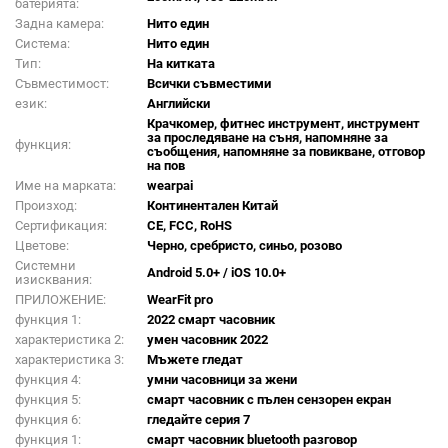
батерията:
Задна камера:
Нито един
Система:
Нито един
Тип:
На китката
Съвместимост:
Всички съвместими
език:
Английски
Крачкомер, фитнес инструмент, инструмент
за проследяване на съня, напомняне за
функция:
съобщения, напомняне за повикване, отговор
на пов
Име на марката:
wearpai
Произход:
Континентален Китай
Сертификация:
CE, FCC, RoHS
Цветове:
Черно, сребристо, синьо, розово
Системни
Android 5.0+ / iOS 10.0+
изисквания:
ПРИЛОЖЕНИЕ:
WearFit pro
функция 1:
2022 смарт часовник
характеристика 2:
умен часовник 2022
характеристика 3:
Мъжете гледат
функция 4:
умни часовници за жени
функция 5:
смарт часовник с пълен сензорен екран
функция 6:
гледайте серия 7
функция 1:
смарт часовник bluetooth разговор