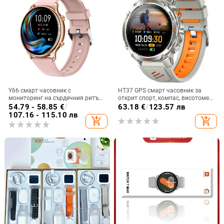
Y66 смарт часовник с
HT37 GPS смарт часовник за
мониторинг на сърдечния ритъм,
открит спорт, компас, висотомер
измерване на телесна
и барометр, водоустойчив до 30
54.79 - 58.85
€
/
63.18
€
/
123.57 лв
температура, Bluetooth
м, батерия 7–14 дни
107.16 - 115.10 лв
add_shopping_cart
add_shopping_cart
разговори, офлайн плащане и
следене на съня