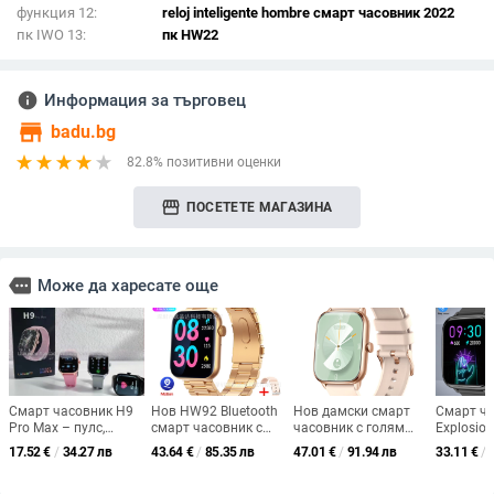
функция 12:
reloj inteligente hombre смарт часовник 2022
пк IWO 13:
пк HW22
info
Информация за търговец
store
badu.bg
82.8% позитивни оценки
storefront
ПОСЕТЕТЕ МАГАЗИНА
more
Може да харесате още
Смарт часовник H9
Нов HW92 Bluetooth
Нов дамски смарт
Смарт ч
Pro Max – пулс,
смарт часовник с
часовник с голям
Explosion
кислород в кръвта,
голям екран,
екран, пулс, кръвно
Bluetoot
17.52
€
/
34.27 лв
43.64
€
/
85.35 лв
47.01
€
/
91.94 лв
33.11
€
/
кръвно налягане,
функция за
налягане, смарт
персона
мониторинг на съня,
измерване на пулса,
гривна, Bluetooth
мултициф