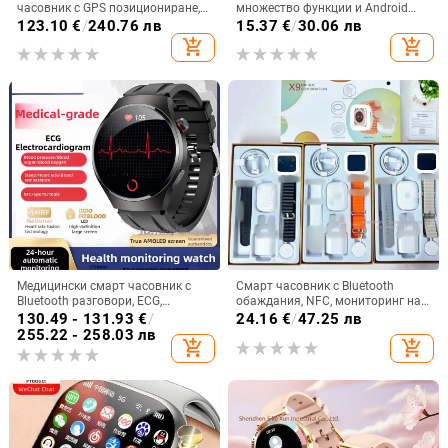
часовник с GPS позициониране,
множество функции и Android
кръгъл циферблат, слот за SIM
съвместимост
123.10
€
/
240.76 лв
15.37
€
/
30.06 лв
карта
add_shopping_cart
add_shopping_cart
Медицински смарт часовник с
Смарт часовник с Bluetooth
Bluetooth разговори, ECG,
обаждания, NFC, мониторинг на
измерване на кръвно налягане,
сърдечната честота,
130.49 - 131.93
€
/
24.16
€
/
47.25 лв
пулс и мониторинг на здравето
проследяване на съня и ниво на
255.22 - 258.03 лв
add_shopping_cart
add_shopping_cart
(липиди в кръвта и урикова
кислород в кръвта; комплект със
киселина)
заряден кабел и два ремъка