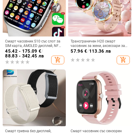
Смарт часовник S10 със слот за
Трансграничен H20 смарт
SIM карта, AMOLED дисплей, NFC,
часовник за жени, аксесоари за
мониторинг на сърдечната
здраве, обаждане на сън,
45.42 - 175.09
€
/
57.96
€
/
113.36 лв
честота и камера
наблюдение на физиологичния
88.83 - 342.45 лв
add_shopping_cart
add_shopping_cart
цикъл на жените, носене на
часовник
Смарт гривна без дисплей,
Смарт часовник със сензорен