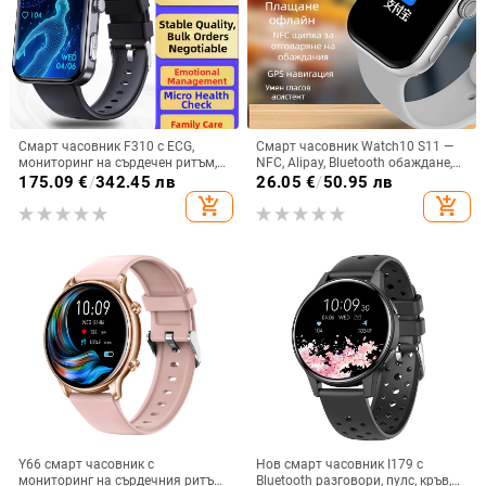
Смарт часовник F310 с ECG,
Смарт часовник Watch10 S11 —
мониторинг на сърдечен ритъм,
NFC, Alipay, Bluetooth обаждане,
кръвно налягане, кислород в
мониторинг на сърдечния ритъм
175.09
€
/
342.45 лв
26.05
€
/
50.95 лв
кръвта и следене на съня
и съня
add_shopping_cart
add_shopping_cart
Y66 смарт часовник с
Нов смарт часовник I179 с
мониторинг на сърдечния ритъм,
Bluetooth разговори, пулс, кръв,