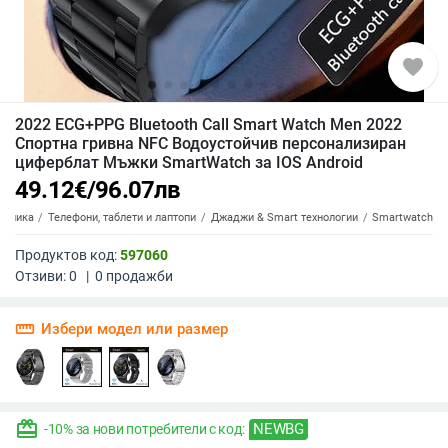
favorite
2022 ECG+PPG Bluetooth Call Smart Watch Men 2022
Спортна гривна NFC Водоустойчив персонализиран
циферблат Мъжки SmartWatch за IOS Android
49.12
€
/
96.07
лв
роника
Телефони, таблети и лаптопи
Джаджи & Smart технологии
Smartwatch
Продуктов код:
597060
Отзиви:
0
|
0
продажби
straighten
Избери модел или размер
redeem
NEWBG
-10% за нови потребители с код: