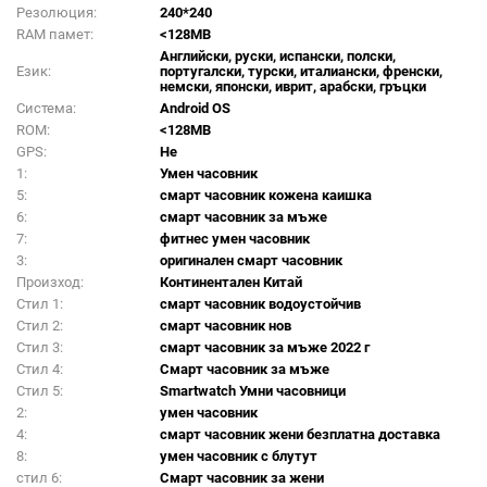
Резолюция:
240*240
RAM памет:
<128MB
Английски, руски, испански, полски,
Език:
португалски, турски, италиански, френски,
немски, японски, иврит, арабски, гръцки
Система:
Android OS
ROM:
<128MB
GPS:
Не
1:
Умен часовник
5:
смарт часовник кожена каишка
6:
смарт часовник за мъже
7:
фитнес умен часовник
3:
оригинален смарт часовник
Произход:
Континентален Китай
Стил 1:
смарт часовник водоустойчив
Стил 2:
смарт часовник нов
Стил 3:
смарт часовник за мъже 2022 г
Стил 4:
Смарт часовник за мъже
Стил 5:
Smartwatch Умни часовници
2:
умен часовник
4:
смарт часовник жени безплатна доставка
8:
умен часовник с блутут
стил 6:
Смарт часовник за жени