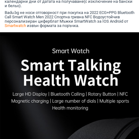
календарни дни от датата на получаване(с изключение на бански
и бельо).
Badu.bg не носи отговорност при покупка на 2022 ECG+PPG Bluetooth
Call Smart Watch Men 2022 Спортна гривна NFC Водоустойчив
персонализиран циферблат Мъжки SmartWatch за IOS Android от
Smartwatch
извън формата за поръчка.