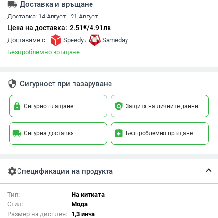
local_shipping
Доставка и връщане
Доставка:
14 Август - 21 Август
€
Цена на доставка:
2.51
/
4.91
лв
,
Доставяме с:
Speedy
Sameday
Безпроблемно връщане
security
Сигурност при пазаруване
lock
policy
Сигурно плащане
Защита на личните данни
local_shipping
assignment_return
Сигурна доставка
Безпроблемно връщане
settings
Спецификации на продукта
Тип:
На китката
Стил:
Мода
Размер на дисплея:
1,3 инча