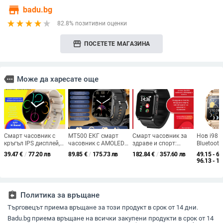
store
badu.bg
82.8% позитивни оценки
storefront
ПОСЕТЕТЕ МАГАЗИНА
more
Може да харесате още
Смарт часовник с
MT500 ЕКГ смарт
Смарт часовник за
Нов i98 
кръгъл IPS дисплей,
часовник с AMOLED
здраве и спорт:
Bluetooth
Bluetooth обаждане,
дисплей, офлайн
измерване на кръвно
Watch, п
39.47
€
/
77.20 лв
89.85
€
/
175.73 лв
182.84
€
/
357.60 лв
49.15 - 60
мониторинг на
плащане, Bluetooth
налягане,
налягане
96.13 - 1
сърдечния ритъм,
разговори, NFC
мониторинг на
монитор
кръвното налягане и
сърдечния ритъм,
кръвен к
кислород в кръвта,
проследяване на
мулти-сп
следене на съня, 7–
съня, измерване на
часовни
assignment_return
Политика за връщане
14 дни живот на
телесна температура
батерията
и GPS локализация
Търговецът приема връщане за този продукт в срок от 14 дни.
Badu.bg приема връщане на всички закупени продукти в срок от 14