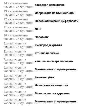
14.интелигентни
заседнал напомняне
часовници функция:
13.интелигентни
Изпращане на SMS сигнали
часовници функция:
12.интелигентни
Персонализирани циферблати
часовници функция:
11.интелигентни
NFC
часовници функция:
10.интелигентни
Часовник
часовници функция:
9.интелигентни
Кислород в кръвта
часовници функция:
8.интелигентни
Кръвно налягане
часовници функция:
7.интелигентни
каишка за смарт часовник
часовници функция:
6.интелигентни
Множествен спортен режим
часовници функция:
5.интелигентни
Анти-изгубен
часовници функция:
4.интелигентни
Натискане на известия
часовници функция:
3.интелигентни
Мониторинг на здравето
часовници функция:
2.интелигентни
Множествен спортен режим
часовници функция: