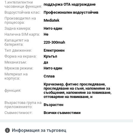
1.интелигентни
поддържа OTA надграждане
часовници функция:
Водоустойчив клас:
Професионален водоустойчив
Производител на
Mediatek
процесора:
Задна камера:
Нито един
Налична SIM карта:
Не
Капацитет на
220-300mah
батерията:
Тип движение:
Електронен
Форма на екрана:
Кръгъл
Механизъм:
да
Мрежов режим:
Нито един
Материал на
Сплав
корпуса:
Крачкомер, фитнес проследяване,
проследяване на съня, напомняне за
функция:
съобщения, напомняне за повикване,
отговаряне на повикване, н
Възрастова група на
Възрастен
приложението:
Съвместимост:
Всички съвместими
info
Информация за търговец