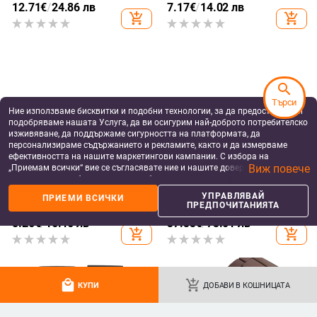
search
Смарт часовник: мониторинг на
Нов смарт часовник AK59 с
Търси
сърдечния ритъм, измерване на
Bluetooth разговори, HD AMLOED
Ние използваме бисквитки и подобни технологии, за да предоставяме и
кислород в кръвта, проследяване
екран, пулс, кръвно налягане,
29.30
€
/
57.31 лв
65.65 - 70.12
€
/
подобряваме нашата Услуга, да ви осигурим най-доброто потребителско
на съня, Bluetooth разговори,
кръвен кислород, спортен смарт
128.40 - 137.14 лв
изживяване, да поддържаме сигурността на платформата, да
add_shopping_cart
add_shopping_cart
водоустойчив
часовник
персонализираме съдържанието и рекламите, както и да измерваме
ефективността на нашите маркетингови кампании. С избора на
Виж повече
„Приемам всички“ вие се съгласявате ние и нашите доверени партньори
да съхраняваме бисквитки и подобни технологии на вашето устройство
за рекламни и аналитични цели. Можете по всяко време да управлявате
УПРАВЛЯВАЙ
ПРИЕМИ ВСИЧКИ
своите предпочитания, като натиснете „Управлявай предпочитанията“.
ПРЕДПОЧИТАНИЯТА
За повече информация, моля, вижте нашата
Политика за защита на
данните
.
more_vert
more
Още от Smartwatch
local_mall
add_shopping_cart
КУПИ
ДОБАВИ В КОШНИЦАТА