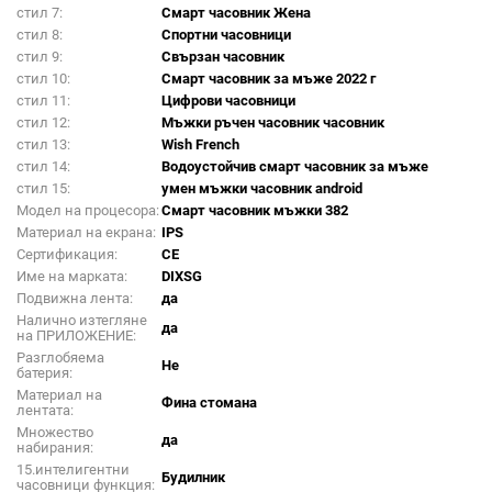
стил 7:
Смарт часовник Жена
стил 8:
Спортни часовници
стил 9:
Свързан часовник
стил 10:
Смарт часовник за мъже 2022 г
стил 11:
Цифрови часовници
стил 12:
Мъжки ръчен часовник часовник
стил 13:
Wish French
стил 14:
Водоустойчив смарт часовник за мъже
стил 15:
умен мъжки часовник android
Модел на процесора:
Смарт часовник мъжки 382
Материал на екрана:
IPS
Сертификация:
CE
Име на марката:
DIXSG
Подвижна лента:
да
Налично изтегляне
да
на ПРИЛОЖЕНИЕ:
Разглобяема
Не
батерия:
Материал на
Фина стомана
лентата:
Множество
да
набирания:
15.интелигентни
Будилник
часовници функция: