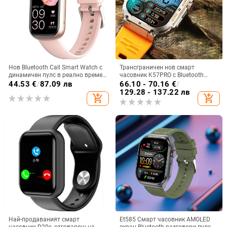
Нов Bluetooth Call Smart Watch с
Трансграничен нов смарт
динамичен пулс в реално време,
часовник K57PRO с Bluetooth
многофункционална спортна
информация за повиквания,
44.53
€
/
87.09 лв
66.10 - 70.16
€
/
умна гривна за женско здраве
интелигентна гривна, спортен
129.28 - 137.22 лв
add_shopping_cart
add_shopping_cart
часовник, поколение
Най-продаваният смарт
Et585 Смарт часовник AMOLED
часовник D20s, отговарящ на
екран Bluetooth разговори пулс