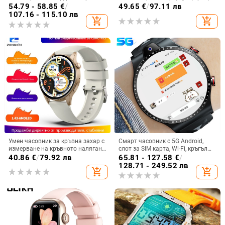
измерване на телесна
кислород, музика, броене на
54.79 - 58.85
€
/
49.65
€
/
97.11 лв
температура, Bluetooth
крачки, спортен смарт часовник
107.16 - 115.10 лв
add_shopping_cart
add_shopping_cart
разговори, офлайн плащане и
следене на съня
Умен часовник за кръвна захар с
Смарт часовник с 5G Android,
измерване на кръвното налягане,
слот за SIM карта, Wi-Fi, кръгъл
сърдечна честота, кислород в
циферблат, камера и мониторинг
40.86
€
/
79.92 лв
65.81 - 127.58
€
/
кръвта и мониторинг на съня |
на сърдечния ритъм
128.71 - 249.52 лв
add_shopping_cart
add_shopping_cart
Кръгъл дисплей