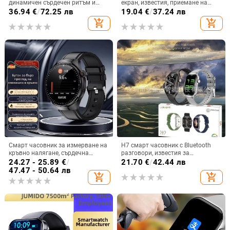
динамичен сърдечен ритъм и
екран, известия, приемане на
телесна температура,
обаждания, мониторинг на съня,
36.94
€
/
72.25 лв
19.04
€
/
37.24 лв
мониторинг на съня,
спортен педометър
add_shopping_cart
add_shopping_cart
водоустойчива до 30 м, живот на
батерията до 21 дни
Смарт часовник за измерване на
H7 смарт часовник с Bluetooth
кръвно налягане, сърдечна
разговори, известия за
честота и кислород в кръвта, NFC
съобщения, извит корпус, TFT
24.27 - 25.89
€
/
21.70
€
/
42.44 лв
плащания и мониторинг на съня
дисплей, мониторинг на
47.47 - 50.64 лв
add_shopping_cart
add_shopping_cart
сърдечна честота