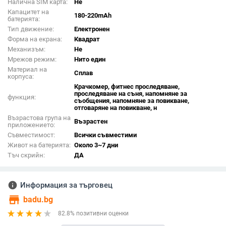
Налична SIM карта:
Не
Капацитет на
180-220mAh
батерията:
Тип движение:
Електронен
Форма на екрана:
Квадрат
Механизъм:
Не
Мрежов режим:
Нито един
Материал на
Сплав
корпуса:
Крачкомер, фитнес проследяване,
проследяване на съня, напомняне за
функция:
съобщения, напомняне за повикване,
отговаряне на повикване, н
Възрастова група на
Възрастен
приложението:
Съвместимост:
Всички съвместими
Живот на батерията:
Около 3~7 дни
Тъч скрийн:
ДА
info
Информация за търговец
store
badu.bg
82.8% позитивни оценки