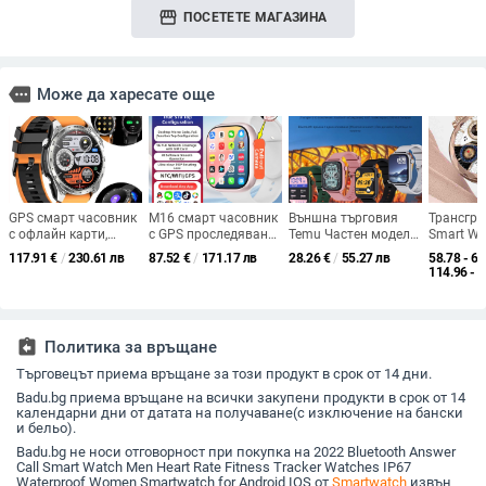
storefront
ПОСЕТЕТЕ МАГАЗИНА
more
Може да харесате още
GPS смарт часовник
М16 смарт часовник
Външна търговия
Трансгра
с офлайн карти,
с GPS проследяване,
Temu Частен модел
Smart Wa
барометричен
NFC плащане,
Нов продукт X12
Bluetooth
117.91
€
/
230.61 лв
87.52
€
/
171.17 лв
28.26
€
/
55.27 лв
58.78 - 62
висотомер и компас,
поддръжка на
Смарт часовник
Access Co
114.96 - 
водоустойчив до 30
всички мрежи, Wi‑Fi
Huaqiangbei
Rate AMO
м
за сваляне и
Оригинална цена
Pedomete
здравни сензори
Здраве Спорт
Watch
Икономична гривна
assignment_return
Политика за връщане
Търговецът приема връщане за този продукт в срок от 14 дни.
Badu.bg приема връщане на всички закупени продукти в срок от 14
календарни дни от датата на получаване(с изключение на бански
и бельо).
Badu.bg не носи отговорност при покупка на 2022 Bluetooth Answer
Call Smart Watch Men Heart Rate Fitness Tracker Watches IP67
Waterproof Women Smartwatch for Android IOS от
Smartwatch
извън