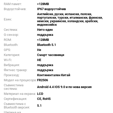
RAM памет:
<128MB
Водоустойчив:
IP67 водоустойчив
Английски, руски, испански, полски,
португалски, турски, италиански, френски,
Език:
немски, украински, холандски, арабски,
индонезийск
Система:
Нито един
G-сензор:
поддържа
ROM:
<128MB
Bluetooth:
Bluetooth 5.1
GPS:
Не
Категория:
Смарт часовници
Wi-Fi:
НЕ
Вибрация:
поддържа
Фитнес тракер:
поддържа
Произход:
Континентален Китай
Модел на процесора:
FR2506
Съвместима
Android 4.4 IOS 9.0 и по-нова версия
система:
Материал на екрана:
LCD
Сертификация:
CE, RoHS
Съвместима с
5.1
Bluetooth версия:
Ширина на