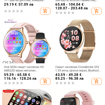
TFT цветен дисплей; измерва
SIM карта, Android съвместим,
температура на тялото, кръвно
Bluetooth, IPS дисплей, 7–14 дни
29.19
€
/
57.09 лв
65.48 - 104.04
€
/
налягане, сърдечна честота и
живот на батерията
128.07 - 203.48 лв
add_shopping_cart
add_shopping_cart
крачки; водоустойчива; Bluetooth
здравна гривна; автономност на
батерията 7-14 дни
Нов QS36 смарт часовник HD
Смарт часовник CrossBorder S53
AMOLED екран метален
1.39 инча, кръгъл екран, Bluetooth,
ултратънък спортен
крачкомер, наблюдение на съня,
59.39 - 65.58
€
/
43.59 - 49.28
€
/
здравословен пулс кръв
кръвно налягане, мулти-спорт,
116.16 - 128.26 лв
85.25 - 96.38 лв
add_shopping_cart
add_shopping_cart
кислород Bluetooth разговори
метеорологични условия