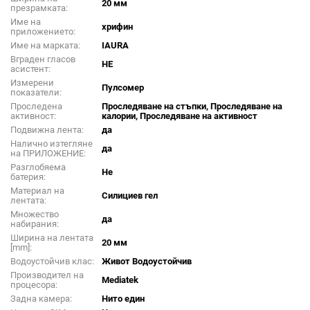
20 мм
презрамката:
Име на
хрифин
приложението:
Име на марката:
IAURA
Вграден гласов
НЕ
асистент:
Измерени
Пулсомер
показатели:
Проследена
Проследяване на стъпки, Проследяване на
активност:
калории, Проследяване на активност
Подвижна лента:
да
Налично изтегляне
да
на ПРИЛОЖЕНИЕ:
Разглобяема
Не
батерия:
Материал на
Силициев гел
лентата:
Множество
да
набирания:
Ширина на лентата
20 мм
[mm]:
Водоустойчив клас:
Живот Водоустойчив
Производител на
Mediatek
процесора:
Задна камера:
Нито един