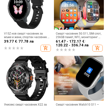
V15Z нов смарт часовник за
Смарт часовник 5G S11, SIM слот,
мъже и жени, спортен часовник с
256GB памет, NFC, мониторинг на
Bluetooth, пулсомер, сън, кръвно
сърдечната честота
39.77
€
/
77.78 лв
61.47 - 172.17
€
/
налягане, здравен часовник
120.22 - 336.74 лв
add_shopping_cart
add_shopping_cart
Унисекс смарт часовник X22 за
Смарт часовник Watch10 S11 —