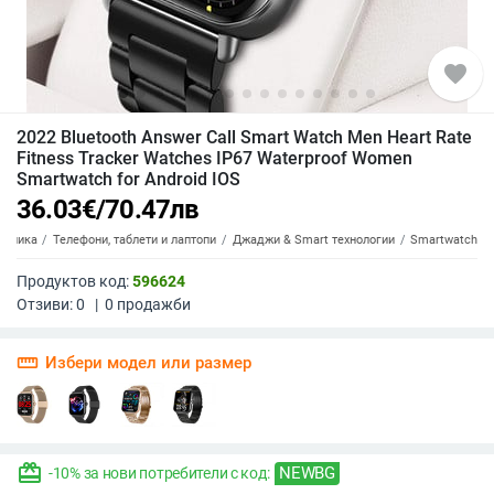
favorite
2022 Bluetooth Answer Call Smart Watch Men Heart Rate
Fitness Tracker Watches IP67 Waterproof Women
Smartwatch for Android IOS
36.03
€
/
70.47
лв
роника
Телефони, таблети и лаптопи
Джаджи & Smart технологии
Smartwatch
Продуктов код:
596624
Отзиви:
0
|
0
продажби
straighten
Избери модел или размер
redeem
NEWBG
-10% за нови потребители с код: