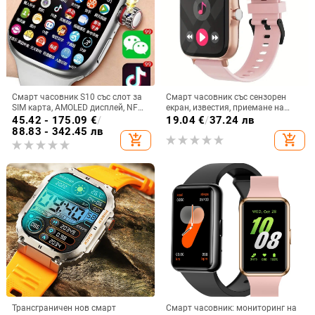
Смарт часовник S10 със слот за
Смарт часовник със сензорен
SIM карта, AMOLED дисплей, NFC,
екран, известия, приемане на
мониторинг на сърдечната
обаждания, мониторинг на съня,
45.42 - 175.09
€
/
19.04
€
/
37.24 лв
честота и камера
спортен педометър
88.83 - 342.45 лв
add_shopping_cart
add_shopping_cart
Трансграничен нов смарт
Смарт часовник: мониторинг на