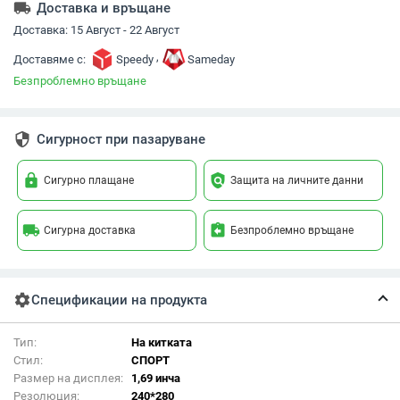
local_shipping
Доставка и връщане
Доставка:
15 Август - 22 Август
,
Доставяме с:
Speedy
Sameday
Безпроблемно връщане
security
Сигурност при пазаруване
lock
policy
Сигурно плащане
Защита на личните данни
local_shipping
assignment_return
Сигурна доставка
Безпроблемно връщане
settings
Спецификации на продукта
Тип:
На китката
Стил:
СПОРТ
Размер на дисплея:
1,69 инча
Резолюция:
240*280