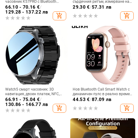
часовник K57PRO с Bluetooth
сърдечния ритъм, измерване на
информация за повиквания,
кислород в кръвта, проследяване
66.10 - 70.16
€
/
29.30
€
/
57.31 лв
интелигентна гривна, спортен
на съня, Bluetooth разговори,
129.28 - 137.22 лв
add_shopping_cart
add_shopping_cart
часовник, поколение
водоустойчив
Watch5 смарт часовник: 3D
Нов Bluetooth Call Smart Watch с
навигация, двоен платеж, NFC,
динамичен пулс в реално време,
магнитно зареждане, измерване
многофункционална спортна
66.91 - 75.04
€
/
44.53
€
/
87.09 лв
на сърдечен ритъм
умна гривна за женско здраве
130.86 - 146.77 лв
add_shopping_cart
add_shopping_cart