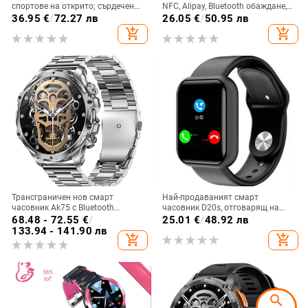
спортове на открито; сърдечен
NFC, Alipay, Bluetooth обаждане,
ритъм, кръвно налягане, сън,
мониторинг на сърдечния ритъм
36.95
€
/
72.27 лв
26.05
€
/
50.95 лв
кръвно кислород, Bluetooth
и съня
add_shopping_cart
add_shopping_cart
обаждания
Трансграничен нов смарт
Най-продаваният смарт
часовник Ak75 с Bluetooth
часовник D20s, отговарящ на
обаждане, измерване на пулса,
телефонни обаждания Y68
68.48 - 72.55
€
/
25.01
€
/
48.92 лв
кръвен кислород, кръвно
спортна гривна за разговори
133.94 - 141.90 лв
add_shopping_cart
add_shopping_cart
налягане, външен, тристранен,
Bluetooth спортен крачкомер
мъжки фото часовник
search