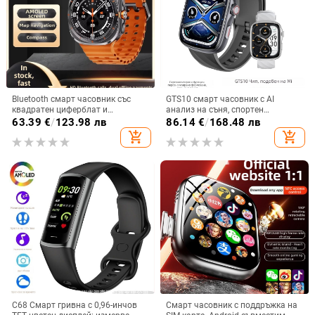
Bluetooth смарт часовник със
GTS10 смарт часовник с AI
квадратен циферблат и
анализ на съня, спортен
силиконова каишка; мониторинг
часовник, измерване на сърдечен
63.39
€
/
123.98 лв
86.14
€
/
168.48 лв
на сърдечния ритъм, измерване
ритъм и кислород в кръвта,
add_shopping_cart
add_shopping_cart
на кръвното налягане, кислород
AMOLED дисплей
в кръвта, следене на съня, броене
на крачки
C68 Смарт гривна с 0,96-инчов
Смарт часовник с поддръжка на