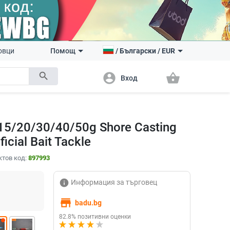
овци
Помощ
/
Български
/
EUR
search
account_circle
shopping_basket
Вход
/15/20/30/40/50g Shore Casting
ficial Bait Tackle
ктов код:
897993
info
Информация за търговец
store
badu.bg
82.8% позитивни оценки