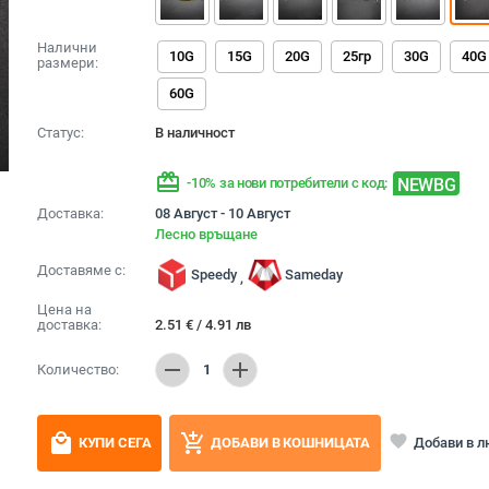
Налични
10G
15G
20G
25гр
30G
40G
размери:
60G
Статус:
В наличност
redeem
NEWBG
-10% за нови потребители с код:
Доставка:
08 Август - 10 Август
Лесно връщане
Доставяме с:
Speedy
Sameday
,
Цена на
доставка:
2.51
€
/
4.91
лв
remove
add
Количество:
1
local_mall
add_shopping_cart
favorite
Добави в 
КУПИ СЕГА
ДОБАВИ В КОШНИЦАТА