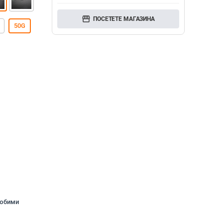
storefront
ПОСЕТЕТЕ МАГАЗИНА
50G
любими