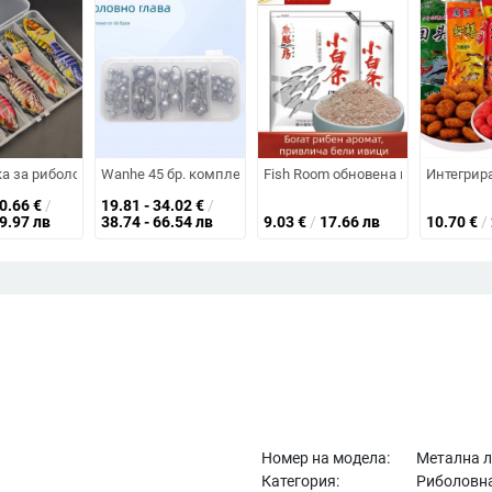
алшива/бионична примамка
кука с въртящи се пайети, метална, фалшива стръв за далечен обсег, кос
 за риболов – мултисекционен комплект в кутия, потъваща твърда пр
Wanhe 45 бр. комплект куки с оловна глава – кутия за 
Fish Room обновена версия: аром
Интегрира
30.66
€
/
19.81 - 34.02
€
/
59.97 лв
38.74 - 66.54 лв
9.03
€
/
17.66 лв
10.70
€
/
Номер на модела:
Метална 
Категория:
Риболовна