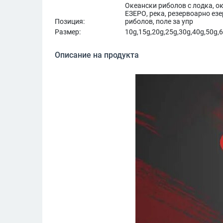
Океански риболов с лодка, о
ЕЗЕРО, река, резервоарно езе
Позиция:
риболов, поле за упр
Размер:
10g,15g,20g,25g,30g,40g,50g,
Описание на продукта