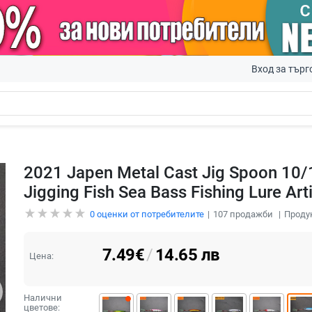
Вход за търг
2021 Japen Metal Cast Jig Spoon 10
Jigging Fish Sea Bass Fishing Lure Arti
0
оценки от потребителите
107
продажби
Проду
7.49
€
/
14.65
лв
Цена:
Налични
цветове: