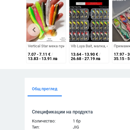
chevron_left
Vertical Star мека примамка за риболов с T-опашка, ф
Vib Luya Bait, малка, единична 
Примамка
7.07 - 7.11
€
/
13.64 - 13.90
€
/
17.97 - 
13.83 - 13.91 лв
26.68 - 27.19 лв
35.15 - 
Общ преглед
Спецификации на продукта
Количество:
1 бр
Тип:
JIG