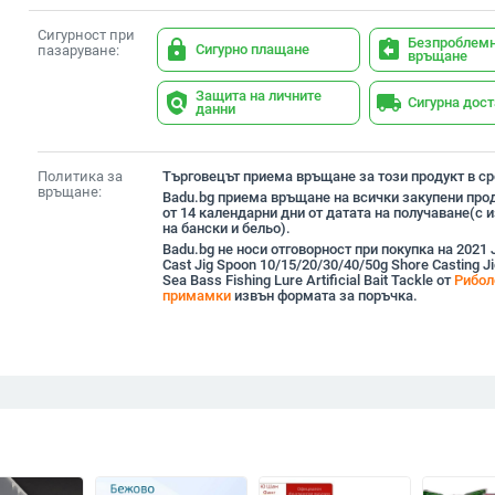
Сигурност при
Безпроблем
lock
assignment_return
Сигурно плащане
пазаруване:
връщане
Защита на личните
policy
local_shipping
Сигурна дос
данни
Политика за
Търговецът приема връщане за този продукт в сро
връщане:
Badu.bg приема връщане на всички закупени прод
от 14 календарни дни от датата на получаване(с
на бански и бельо).
Badu.bg не носи отговорност при покупка на 2021 
Cast Jig Spoon 10/15/20/30/40/50g Shore Casting Ji
Sea Bass Fishing Lure Artificial Bait Tackle от
Рибол
примамки
извън формата за поръчка.