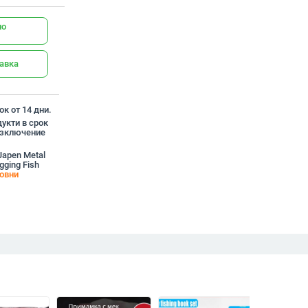
но
тавка
к от 14 дни.
укти в срок
 изключение
Japen Metal
gging Fish
овни