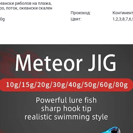
кеански риболов на плажа,
ро, поток, океански скален
Произход:
Континент
60g
Цвят:
1,2,3,8,7,6,