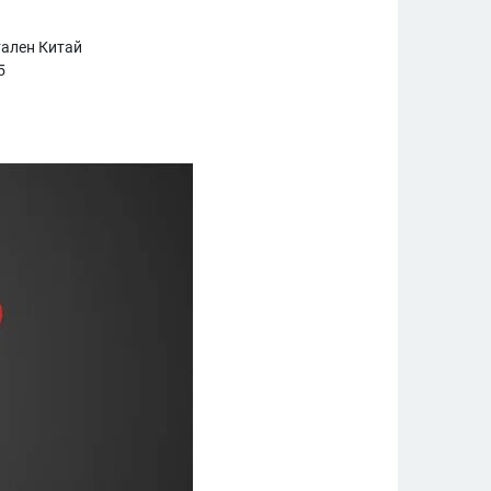
ален Китай
5