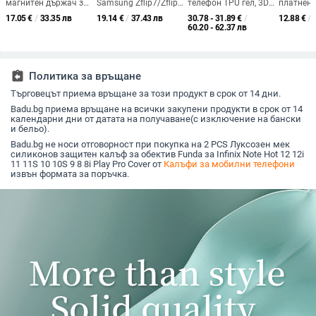
магнитен държач за
Samsung Zflip7/Zflip6
телефон TPU гел, 3D
платнен 
кейс на iPhone —
със 2-в-1 луксозен
извивка, против
каре за i
17.05
€
/
33.35 лв
19.14
€
/
37.43 лв
30.78 - 31.89
€
/
12.88
€
/
мътен акрил, анти
дизайн, изкуствена
изпускане, за iPhone
Max, iPho
60.20 - 62.37 лв
падане,
кожа и
16 Pro Max
iPhone 1
удароустойчив,
електроплакиране
iPhone 1
магнитен, отвеждане
на топлината
assignment_return
Политика за връщане
Търговецът приема връщане за този продукт в срок от 14 дни.
Badu.bg приема връщане на всички закупени продукти в срок от 14
календарни дни от датата на получаване(с изключение на бански
и бельо).
Badu.bg не носи отговорност при покупка на 2 PCS Луксозен мек
силиконов защитен калъф за обектив Funda за Infinix Note Hot 12 12i
11 11S 10 10S 9 8 8i Play Pro Cover от
Калъфи за мобилни телефони
извън формата за поръчка.