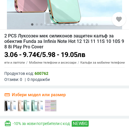
favorite
2 PCS Луксозен мек силиконов защитен калъф за
обектив Funda за Infinix Note Hot 12 12i 11 11S 10 10S 9
8 8i Play Pro Cover
3.06 - 9.74
€
/
5.98 - 19.05
лв
аблети и лаптопи
Мобилни телефони и аксесоари
Калъфи за мобилни телефони
Продуктов код:
600762
Отзиви:
0
|
0
продажби
straighten
Избери модел или размер
redeem
NEWBG
-10% за нови потребители с код: