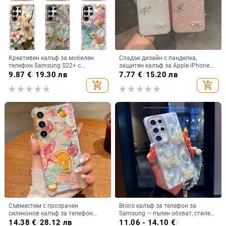
Креативен калъф за мобилен
Сладък дизайн с панделка,
телефон Samsung S22+ с
защитен калъф за Apple iPhone
остъклено цвете, защита от
11–15 Pro Max, пълен обхват
9.87
€
/
19.30 лв
7.77
€
/
15.20 лв
падане, Ultra Film Case за Apple
add_shopping_cart
add_shopping_cart
13
Съвместим с прозрачен
Brons калъф за телефон за
силиконов калъф за телефон
Samsung — пълен обхват, стилен
Samsung S25 Ultra,
и креативен дизайн, TPU
14.38
€
/
28.12 лв
11.06 - 14.10
€
/