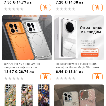
покритие и защита на камерата
на топлината, пълно покритие,
7.56
€
/
14.79 лв
7.20
€
/
14.08 лв
удароустойчив и устойчив на
add_shopping_cart
add_shopping_cart
отпечатъци
OPPO Find X9 / Find X9 Pro
Прозрачен ултра тънък твърд
защитен калъф — матов
калъф за Honor Magic V6, пълен
пластмасов, минималистичен
обхват, защита от падане, за
13.67
€
/
26.74 лв
6.96
€
/
13.61 лв
стил, против изпускане, магнитно
сгъваем дисплей, с огледална
add_shopping_cart
add_shopping_cart
зареждане, възможност за
повърхност
персонализация