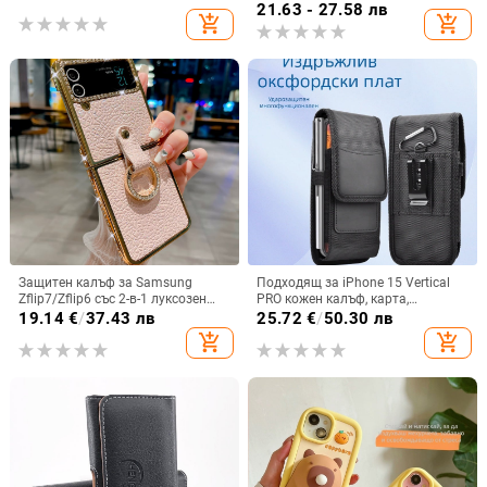
персонализиран рисуван дизайн
материал, удароустойчив
21.63 - 27.58 лв
add_shopping_cart
add_shopping_cart
за S24 FE и защитен калъф A55
5G.
Защитен калъф за Samsung
Подходящ за iPhone 15 Vertical
Zflip7/Zflip6 със 2-в-1 луксозен
PRO кожен калъф, карта,
дизайн, изкуствена кожа и
оксфордски плат, найлонов плат,
19.14
€
/
37.43 лв
25.72
€
/
50.30 лв
електроплакиране
колан, чанта за кръста на
add_shopping_cart
add_shopping_cart
мобилен телефон