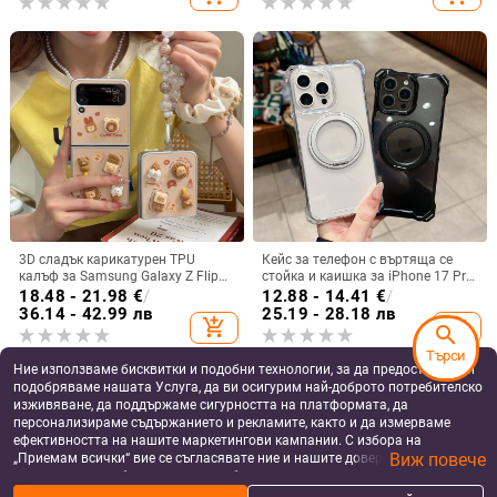
електролитно покритие, с
диаманти Ins Full Diamond.
3D сладък карикатурен TPU
Кейс за телефон с въртяща се
калъф за Samsung Galaxy Z Flip
стойка и каишка за iPhone 17 Pro
6/3/4, защита срещу изпускане,
Max, 16, 15 и iPhone 11
18.48 - 21.98
€
/
12.88 - 14.41
€
/
корейски стил
36.14 - 42.99 лв
25.19 - 28.18 лв
add_shopping_cart
add_shopping_cart
search
Търси
Ние използваме бисквитки и подобни технологии, за да предоставяме и
подобряваме нашата Услуга, да ви осигурим най-доброто потребителско
изживяване, да поддържаме сигурността на платформата, да
персонализираме съдържанието и рекламите, както и да измерваме
ефективността на нашите маркетингови кампании. С избора на
Виж повече
„Приемам всички“ вие се съгласявате ние и нашите доверени партньори
да съхраняваме бисквитки и подобни технологии на вашето устройство
за рекламни и аналитични цели. Можете по всяко време да управлявате