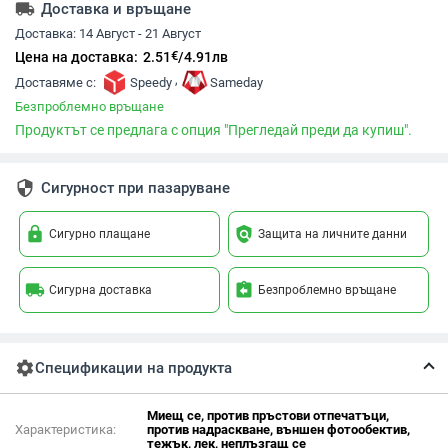
local_shipping
Доставка и връщане
Доставка:
14 Август - 21 Август
€
Цена на доставка:
2.51
/
4.91
лв
,
Доставяме с:
Speedy
Sameday
Безпроблемно връщане
Продуктът се предлага с опция "Прегледай преди да купиш".
security
Сигурност при пазаруване
lock
policy
Сигурно плащане
Защита на личните данни
local_shipping
assignment_return
Сигурна доставка
Безпроблемно връщане
settings
Спецификации на продукта
Миещ се, против пръстови отпечатъци,
Характеристика:
против надраскване, външен фотообектив,
тежък, лек, неплъзгащ се