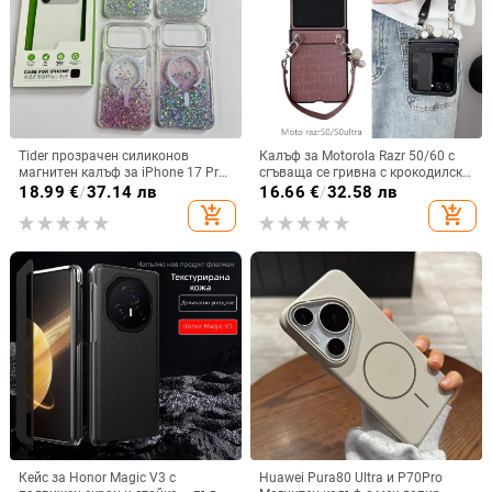
Tider прозрачен силиконов
Калъф за Motorola Razr 50/60 с
магнитен калъф за iPhone 17 Pro
сгъваща се гривна с крокодилски
Max, защита срещу падане,
релеф
18.99
€
/
37.14 лв
16.66
€
/
32.58 лв
стилен дизайн
add_shopping_cart
add_shopping_cart
Кейс за Honor Magic V3 с
Huawei Pura80 Ultra и P70Pro