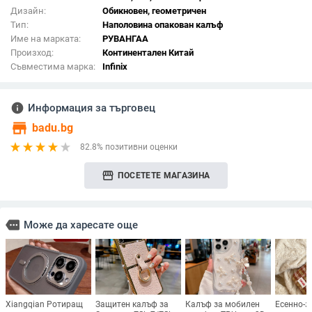
Дизайн:
Обикновен, геометричен
Тип:
Наполовина опакован калъф
Име на марката:
РУВАНГАА
Произход:
Континентален Китай
Съвместима марка:
Infinix
info
Информация за търговец
store
badu.bg
82.8% позитивни оценки
storefront
ПОСЕТЕТЕ МАГАЗИНА
more
Може да харесате още
Xiangqian Ротиращ
Защитен калъф за
Калъф за мобилен
Есенно-з