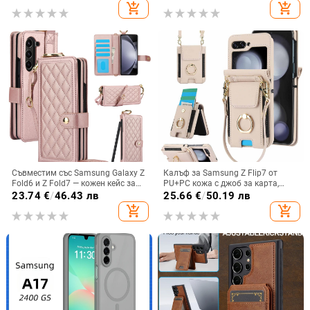
GT8Pro защитен калъф
add_shopping_cart
add_shopping_cart
Съвместим със Samsung Galaxy Z
Калъф за Samsung Z Flip7 от
Fold6 и Z Fold7 — кожен кейс за
PU+PC кожа с джоб за карта,
телефон с слот за стилус,
пръстен за държане, еластичен
23.74
€
/
46.43 лв
25.66
€
/
50.19 лв
сгъваем дизайн, елегантен стил, с
държач за карти и кръстосана
add_shopping_cart
add_shopping_cart
каишка за китката, за дами
презрамка