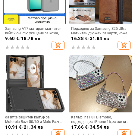
Samsung A17 матиран магнитен
Подходящ за Samsung S25 Ultra
кейс 2-в-1 със усещане за кожа,
магнитен държач за карти, кожен
удароустойчива обвивка от
калъф S24Plus, защитен калъф,
9.60
€
/
18.78 лв
16.28
€
/
31.84 лв
PC+TPU, цветове: розово,
разделен на части, калъф за
add_shopping_cart
add_shopping_cart
червено, лилаво, синьо, черно
мобилен телефон Samsung
dasmte защитен калъф за
Калъф Ins Full Diamond,
Motorola Razr 50/60 и Moto Razr
подходящ за iPhone 16, за жени с
2024 с сгъваем дисплей
14-инчова личност, огледална
10.91
€
/
21.34 лв
17.66
€
/
34.54 лв
рамка с 13 големи отвора и
add_shopping_cart
add_shopping_cart