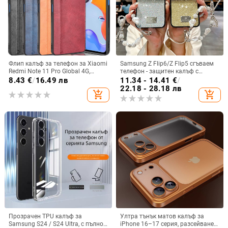
Флип калъф за телефон за Xiaomi
Samsung Z Flip6/Z Flip5 сгъваем
Redmi Note 11 Pro Global 4G,
телефон - защитен калъф с
имитационна кожа, бизнес стил
блестяща гривна
8.43
€
/
16.49 лв
11.34 - 14.41
€
/
22.18 - 28.18 лв
add_shopping_cart
add_shopping_cart
Прозрачен TPU калъф за
Ултра тънък матов калъф за
Samsung S24 / S24 Ultra, с пълно
iPhone 16–17 серия, разсейване