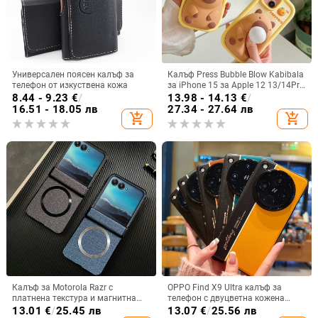
Универсален поясен калъф за
Калъф Press Bubble Blow Kabibala
телефон от изкуствена кожа
за iPhone 15 за Apple 12 13/14Pro
Max, устойчив на изпускане 11
8.44 - 9.23
€
/
13.98 - 14.13
€
/
16.51 - 18.05 лв
27.34 - 27.64 лв
add_shopping_cart
add_shopping_cart
Калъф за Motorola Razr с
OPPO Find X9 Ultra калъф за
платнена текстура и магнитна
телефон с двуцветна кожена
панта, флип
текстура и флуоресцентни линии,
13.01
€
/
25.45 лв
13.07
€
/
25.56 лв