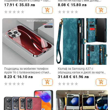
подвижен екран и стойка – пълна
Магнитен калъф с мек допир,
защита, удароустойчив, против
ултра тънък PC корпус,
17.91
€
/
35.03 лв
8.08
€
/
15.80 лв
износване, материал PC +
противоударна защита
add_shopping_cart
add_shopping_cart
имитационна кожа, прецизна
обработка
Подходящ за мобилен телефон
Калъф за Samsung A37 с
Apple 16 с галванизирано стъкло
обръщащ капак и джоб за карти,
и ослепителна течаща светлина,
защита от падане, A16 джоб за
8.23
€
/
16.10 лв
31.68
€
/
61.96 лв
семпъл iPhone 17 Pro, модерен и
карта, A56 PU/TPU калъф,
add_shopping_cart
add_shopping_cart
лек луксозен 14 Plus.
магнитно затваряне