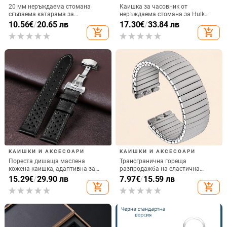
20 мм неръждаема стомана
Каишка за часовник от
сгъваема катарама за
неръждаема стомана за Hulk
часовникова каишка
Submariner – подводен стил,
10.56
€
/
20.65 лв
17.30
€
/
33.84 лв
универсална съвместимост
add_shopping_cart
add_shopping_cart
КАИШКИ И АКСЕСОАРИ
КАИШКИ И АКСЕСОАРИ
Пореста дишаща маслена
Трансгранична гореща
кожена каишка, адаптивна за
разпродажба на еластична
Huawei Samsung Crazy Horse
каишка от неръждаема стомана
15.29
€
/
29.90 лв
7.97
€
/
15.59 лв
матиран часовник с катарама
за Swatch, еластична каишка за
add_shopping_cart
add_shopping_cart
тип „пеперуда“ 20 мм на склад
часовник Swatch 17 мм 20 мм