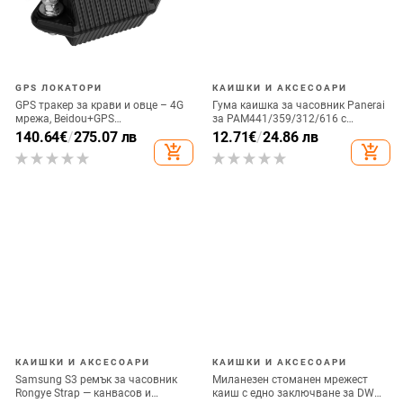
GPS ЛОКАТОРИ
КАИШКИ И АКСЕСОАРИ
GPS тракер за крави и овце – 4G
Гума каишка за часовник Panerai
мрежа, Beidou+GPS
за PAM441/359/312/616 с
позициониране, IP68
катарама butterfly и pin buckle
140.64
€
/
275.07 лв
12.71
€
/
24.86 лв
водоустойчив, аларма за ограда,
add_shopping_cart
add_shopping_cart
дълъг живот на батерията
КАИШКИ И АКСЕСОАРИ
КАИШКИ И АКСЕСОАРИ
Samsung S3 ремък за часовник
Миланезен стоманен мрежест
Rongye Strap — канвасов и
каиш с едно заключване за DW