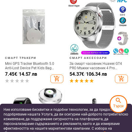
СМАРТ ТРАКЕРИ
СМАРТ АКСЕСОАРИ
Mini GPS Tracker Bluetooth 5.0
За смарт часовник Huawei GT4
Anti-Lost Device Pet Kids Bag
PRO Мъжки часовник 4 Pro
Wallet Tracking for IOS/ Android
AMOLED HD екран Bluetooth
7.45
€
/
14.57 лв
54.37
€
/
106.34 лв
Smart Finder Locator Аксесоари
разговор GPS NFC Сърдечен
add_shopping_cart
add_shopping_cart
ритъм BloodSugar SmartWatch
2024 Нов
search
Търси
Ние използваме бисквитки и подобни технологии, за да предоставяме и
подобряваме нашата Услуга, да ви осигурим най-доброто потребителско
изживяване, да поддържаме сигурността на платформата, да
персонализираме съдържанието и рекламите, както и да измерваме
ефективността на нашите маркетингови кампании. С избора на