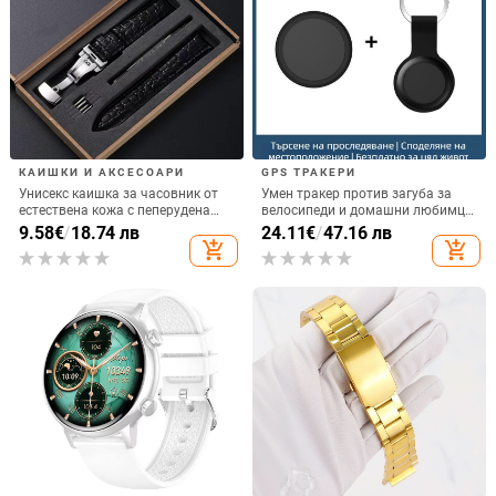
КАИШКИ И АКСЕСОАРИ
GPS ТРАКЕРИ
Унисекс каишка за часовник от
Умен тракер против загуба за
естествена кожа с пеперудена
велосипеди и домашни любимци,
закопчалка, Xiangshiman, пролет
модел F3, ABS, Bluetooth, батерия
9.58
€
/
18.74 лв
24.11
€
/
47.16 лв
2024
220 mAh, приложение за
add_shopping_cart
add_shopping_cart
проследяване