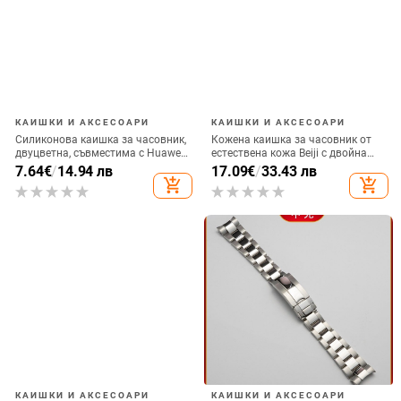
КАИШКИ И АКСЕСОАРИ
КАИШКИ И АКСЕСОАРИ
Силиконова каишка за часовник,
Кожена каишка за часовник от
двуцветна, съвместима с Huawei
естествена кожа Beiji с двойна
и Xiaomi (Материал: силикон;
катарама-пеперуда, модел на
7.64
€
/
14.94 лв
17.09
€
/
33.43 лв
Съвместимост: Huawei, Xiaomi)
бамбук, пролет 2024
add_shopping_cart
add_shopping_cart
КАИШКИ И АКСЕСОАРИ
КАИШКИ И АКСЕСОАРИ