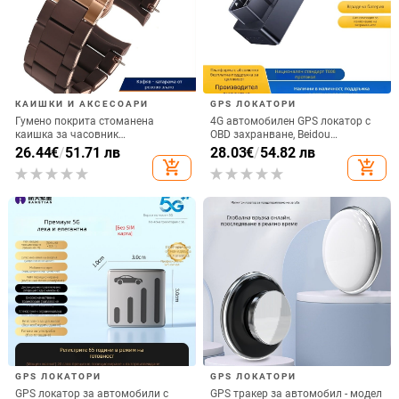
КАИШКИ И АКСЕСОАРИ
GPS ЛОКАТОРИ
Гумено покрита стоманена
4G автомобилен GPS локатор с
каишка за часовник
OBD захранване, Beidou
AR5889/5890/5905/5920, 20/23
позициониране, Model D9,
26.44
€
/
51.71 лв
28.03
€
/
54.82 лв
мм, унисекс
антикрадешки тракер с аларми
add_shopping_cart
add_shopping_cart
за вибрация, загуба на
захранване, геозона и превишена
скорост
GPS ЛОКАТОРИ
GPS ЛОКАТОРИ
GPS локатор за автомобили с
GPS тракер за автомобил - модел