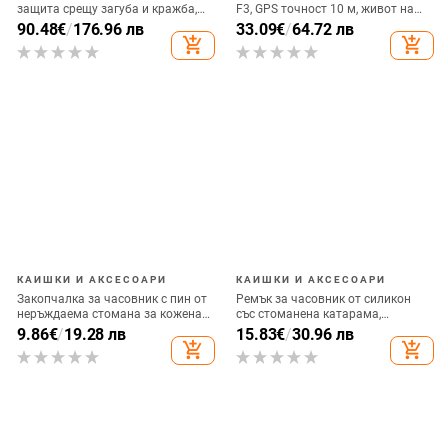
защита срещу загуба и кражба,
F3, GPS точност 10 м, живот на
проследяващо и записващо
батерията 180 дни,
90.48
€
/
176.96 лв
33.09
€
/
64.72 лв
устройство
водоустойчив, AMAP и Google
add_shopping_cart
add_shopping_cart
карти
КАИШКИ И АКСЕСОАРИ
КАИШКИ И АКСЕСОАРИ
Закопчалка за часовник с пин от
Ремък за часовник от силикон
неръждаема стомана за кожена
със стоманена катарама,
каишка — Jaeger-LeCoultre Big
съвместим с дайверски часовник
9.86
€
/
19.28 лв
15.83
€
/
30.96 лв
Mark
Seiko
add_shopping_cart
add_shopping_cart