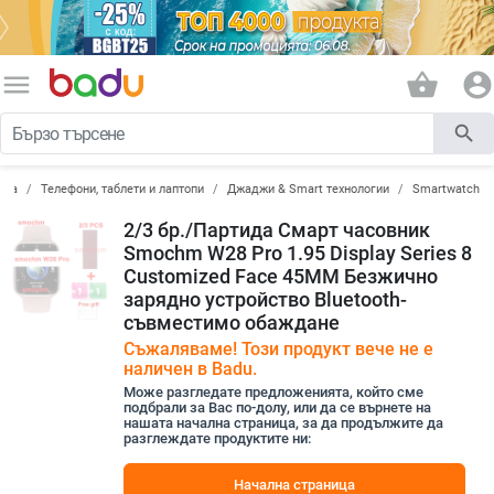
menu
shopping_basket
account_circle
search
ика
Телефони, таблети и лаптопи
Джаджи & Smart технологии
Smartwatch
2/3 бр./Партида Смарт часовник
Smochm W28 Pro 1.95 Display Series 8
Customized Face 45MM Безжично
зарядно устройство Bluetooth-
съвместимо обаждане
Съжаляваме! Този продукт вече не е
наличен в Badu.
Може разгледате предложенията, който сме
подбрали за Вас по-долу, или да се върнете на
нашата начална страница, за да продължите да
разглеждате продуктите ни:
Начална страница