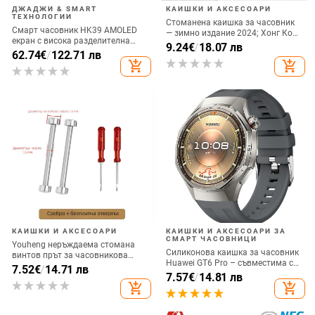
ДЖАДЖИ & SMART
КАИШКИ И АКСЕСОАРИ
ТЕХНОЛОГИИ
Стоманена каишка за часовник
Смарт часовник HK39 AMOLED
— зимно издание 2024; Хонг Конг
екран с висока разделителна
стил, литературно-артистичен,
9.24
€
/
18.07 лв
способност Bluetooth обаждане
62.74
€
/
122.71 лв
британски ретро, джаз стил;
музика смарт спортен часовник
add_shopping_cart
add_shopping_cart
моден градски стил за ежедневни
гривна нов
пътувания
КАИШКИ И АКСЕСОАРИ
КАИШКИ И АКСЕСОАРИ ЗА
СМАРТ ЧАСОВНИЦИ
Youheng неръждаема стомана
Силиконова каишка за часовник
винтов прът за часовникова
Huawei GT6 Pro – съвместима с
каишка, конкав край, свързващ
7.52
€
/
14.71 лв
Huawei Watch GT6 Pro, 15 g,
7.57
€
/
14.81 лв
прът, №1
щифтово закопчаване, пусната
add_shopping_cart
add_shopping_cart
през 2025 г.