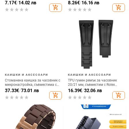
нейлонов ремък с истинска
Glory ES04 серия, съвместим с
7.17
€
/
14.02 лв
8.26
€
/
16.16 лв
кожена част, джип текстура, стил
часовници Samsung и Huawei
add_shopping_cart
add_shopping_cart
Fashion Commuter
GT2
КАИШКИ И АКСЕСОАРИ
КАИШКИ И АКСЕСОАРИ
Стоманена каишка за часовник с
TPU гумен ремък за часовник
микронастройка, съвместима с
20/21 мм, съвместим с Rolex
Daytona и Submariner,
Daytona Yacht-Master, мъжки
37.33
€
/
73.01 лв
16.39
€
/
32.06 лв
висококачествен петлинков
add_shopping_cart
add_shopping_cart
дизайн, персонализираема