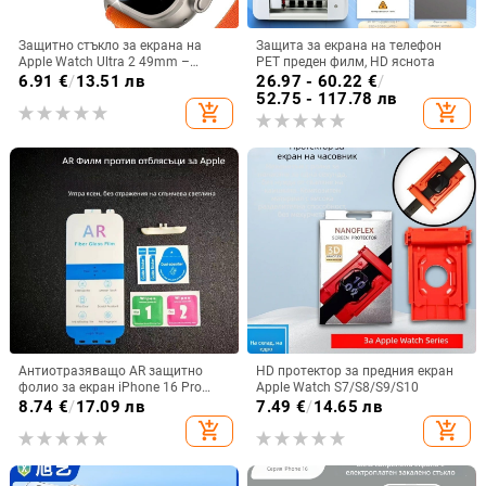
Защитно стъкло за екрана на
Защита за екрана на телефон
Apple Watch Ultra 2 49mm –
PET преден филм, HD яснота
закалено стъкло, предна
6.91
€
/
13.51 лв
26.97 - 60.22
€
/
филмова защита, пълен екран,
52.75 - 117.78 лв
add_shopping_cart
add_shopping_cart
висока резолюция,
антиотпечатъци
Антиотразяващо AR защитно
HD протектор за предния екран
фолио за екран iPhone 16 Pro
Apple Watch S7/S8/S9/S10
Max
8.74
€
/
17.09 лв
7.49
€
/
14.65 лв
add_shopping_cart
add_shopping_cart