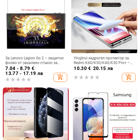
За Lenovo Legion Go 2 – защитно
Yinglirui хидрогел протектор за
фолио от закалено стъкло за
Redmi K60/K50/K40/K30 Pro+ –
дисплея, предна част, HD, пълен
UV пълно залепване, фронтален
7.04 - 8.79
€
/
10.30
€
/
20.15 лв
екран, антиотпечатъци, 8.8
филм, антиотпечатък,
13.77 - 17.19 лв
add_shopping_cart
add_shopping_cart
самовъзстановяващ се