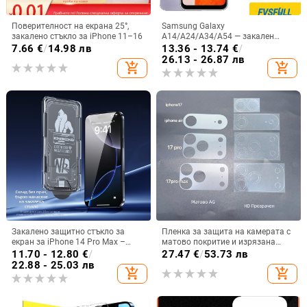
Поверителност на екрана 25°,
Samsung Galaxy
закалено стъкло за iPhone 11–16
A14/A24/A34/A54 — закален
протектор за екран, пълно
7.66
€
/
14.98 лв
13.36 - 13.74
€
/
покритие, пълна адхезия,
26.13 - 26.87 лв
add_shopping_cart
add_shopping_cart
удароустойчив, антиотпечатък
Закалено защитно стъкло за
Пленка за защита на камерата с
екран за iPhone 14 Pro Max –
матово покритие и изрязана
пълно покритие, прахоустойчиво,
основа за iPhone 17 Pro Max
11.70 - 12.80
€
/
27.47
€
/
53.73 лв
защита на поверителността.
22.88 - 25.03 лв
add_shopping_cart
add_shopping_cart