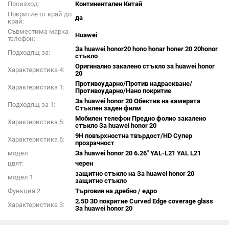
Произход:
Континентален Китай
Покритие от край до
да
край:
Съвместима марка
Huawei
телефон:
За huawei honor20 hono honar honer 20 20honor
Подходящ за:
стъкло
Оригинално закалено стъкло за huawei honor
Характеристика 4:
20
Противоударно/Против надраскване/
Характеристика 1:
Противоударно/Нано покритие
За huawei honor 20 Обектив на камерата
Подходящ за 1:
Стъклен заден филм
Мобилен телефон Предно фолио закалено
Характеристика 5:
стъкло За huawei honor 20
9H повърхностна твърдост/HD Супер
Характеристика 6:
прозрачност
модел:
За huawei honor 20 6.26" YAL-L21 YAL L21
цвят:
черен
защитно стъкло на За huawei honor 20
модел 1:
защитно стъкло
Функция 2:
Търговия на дребно / едро
2.5D 3D покритие Curved Edge coverage glass
Характеристика 3:
За huawei honor 20