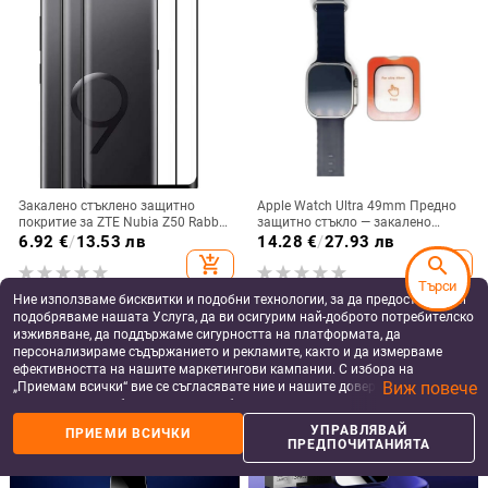
Закалено стъклено защитно
Apple Watch Ultra 49mm Предно
покритие за ZTE Nubia Z50 Rabbit
защитно стъкло — закалено
Edition с извита странична
стъкло, прецизно позициониране,
6.92
€
/
13.53 лв
14.28
€
/
27.93 лв
залепваща повърхност и пълно
анти-надраскване, HD яснота,
add_shopping_cart
add_shopping_cart
search
покритие на екрана
удароустойчиво
Търси
Ние използваме бисквитки и подобни технологии, за да предоставяме и
подобряваме нашата Услуга, да ви осигурим най-доброто потребителско
изживяване, да поддържаме сигурността на платформата, да
персонализираме съдържанието и рекламите, както и да измерваме
ефективността на нашите маркетингови кампании. С избора на
Виж повече
„Приемам всички“ вие се съгласявате ние и нашите доверени партньори
да съхраняваме бисквитки и подобни технологии на вашето устройство
за рекламни и аналитични цели. Можете по всяко време да управлявате
УПРАВЛЯВАЙ
ПРИЕМИ ВСИЧКИ
своите предпочитания, като натиснете „Управлявай предпочитанията“.
ПРЕДПОЧИТАНИЯТА
За повече информация, моля, вижте нашата
Политика за защита на
данните
.