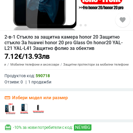
favorite
2-в-1 Стъкло за защитна камера honor 20 Защитно
стъкло За huawei honor 20 pro Glass On honor20 YAL-
L21 YAL-L41 Защитно фолио за обектив
7.12
€
/
13.93
лв
топи
Мобилни телефони и аксесоари
Защитни протектори за мобилни телефони
Продуктов код:
590718
Отзиви:
0
|
1
продажби
straighten
Избери модел или размер
redeem
NEWBG
-10% за нови потребители с код: