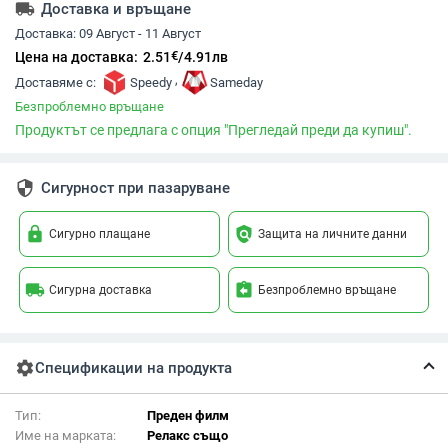
local_shipping
Доставка и връщане
Доставка:
09 Август - 11 Август
€
Цена на доставка:
2.51
/
4.91
лв
,
Доставяме с:
Speedy
Sameday
Безпроблемно връщане
Продуктът се предлага с опция "Прегледай преди да купиш".
security
Сигурност при пазаруване
lock
policy
Сигурно плащане
Защита на личните данни
local_shipping
assignment_return
Сигурна доставка
Безпроблемно връщане
settings
Спецификации на продукта
Тип:
Преден филм
Име на марката:
Релакс също