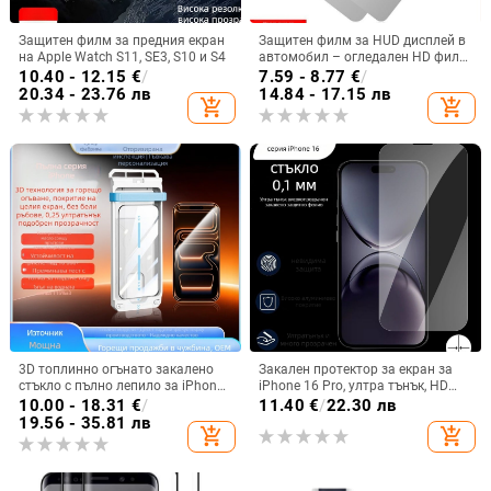
Защитен филм за предния екран
Защитен филм за HUD дисплей в
на Apple Watch S11, SE3, S10 и S4
автомобил – огледален HD филм
за проекция
10.40 - 12.15
€
/
7.59 - 8.77
€
/
20.34 - 23.76 лв
14.84 - 17.15 лв
add_shopping_cart
add_shopping_cart
3D топлинно огънато закалено
Закален протектор за екран за
стъкло с пълно лепило за iPhone
iPhone 16 Pro, ултра тънък, HD
17 Pro Max, съвместимо с iPhone
прозрачен, преден протектор,
10.00 - 18.31
€
/
11.40
€
/
22.30 лв
16Pm/15, инсталация без прах за
прахоустойчив, анти отпечатък,
19.56 - 35.81 лв
add_shopping_cart
add_shopping_cart
секунди
удароустойчив