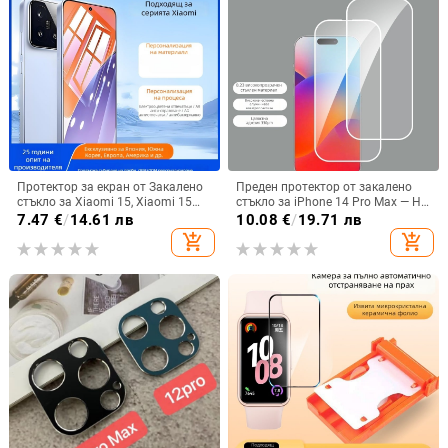
Протектор за екран от Закалено
Преден протектор от закалено
стъкло за Xiaomi 15, Xiaomi 15
стъкло за iPhone 14 Pro Max — HD,
Pro и Redmi K70 Ultra –
анти отпечатъци, удароустойчив
7.47
€
/
14.61 лв
10.08
€
/
19.71 лв
антиотпечатък, HD пълен екран
add_shopping_cart
add_shopping_cart