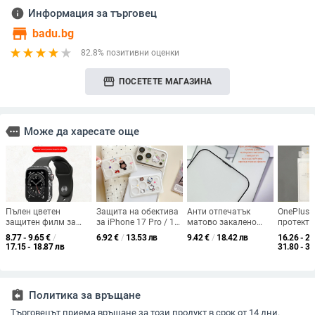
info
Информация за търговец
store
badu.bg
82.8% позитивни оценки
storefront
ПОСЕТЕТЕ МАГАЗИНА
more
Може да харесате още
Пълен цветен
Защита на обектива
Анти отпечатък
OnePlus 
защитен филм за
за iPhone 17 Pro / 17
матово закалено
протекто
рамката на Apple
Pro Max – филм за
защитно стъкло за
3D топло
8.77 - 9.65
€
/
6.92
€
/
13.53 лв
9.42
€
/
18.42 лв
16.26 - 20
Watch 5-та
обектива, закалено
дисплея за iPhone 17,
ролер, к
17.15 - 18.87 лв
31.80 - 39
генерация, iWatch
стъкло, HD,
13/14 и 11 Pro Max
монтаж с
3Se4
самовъзстановяване
XR
лепило и
апликато
нанасян
assignment_return
Политика за връщане
Търговецът приема връщане за този продукт в срок от 14 дни.