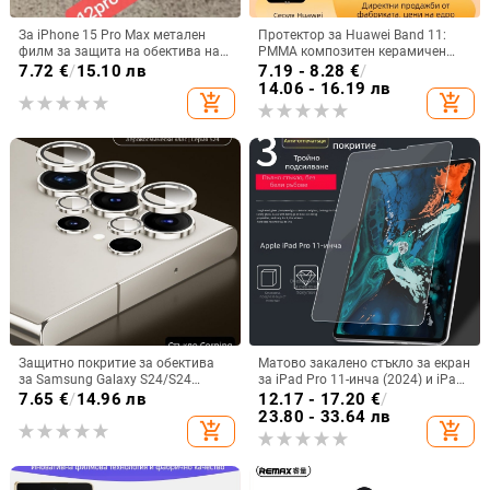
За iPhone 15 Pro Max метален
Протектор за Huawei Band 11:
филм за защита на обектива на
PMMA композитен керамичен
задната камера; съвместим с
филм за предното покритие,
7.72
€
/
15.10 лв
7.19 - 8.28
€
/
iPhone 12 Pro и 12 mini
съвместим с GT6-46/41
14.06 - 16.19 лв
add_shopping_cart
add_shopping_cart
Защитно покритие за обектива
Матово закалено стъкло за екран
за Samsung Galaxy S24/S24
за iPad Pro 11-инча (2024) и iPad
Ultra/S24+ със невидим дизайн –
9.7/10.2
7.65
€
/
14.96 лв
12.17 - 17.20
€
/
закалено стъкло, антиотпечатък,
23.80 - 33.64 лв
add_shopping_cart
add_shopping_cart
капак на обектива