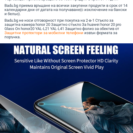
Badu.bg приема връщане на всички закупени продукти в срок от 14
календарни дни от датата на получаване(с изключение на бански
и бельо).
Badu.bg не носи отговорност при покупка на 2-в-1 Стъкло за
защитна камера honor 20 Защитно стъкло За huawei honor 20 pro
Glass On honor20 YAL-L21 YAL-L41 Защитно фолио за обектив от
Защитни протектори за мобилни телефони
извън формата за
поръчка.