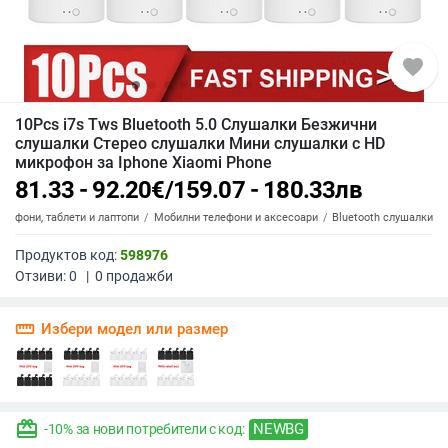
favorite
10Pcs i7s Tws Bluetooth 5.0 Слушалки Безжични
слушалки Стерео слушалки Мини слушалки с HD
микрофон за Iphone Xiaomi Phone
81.33 - 92.20
€
/
159.07 - 180.33
лв
елефони, таблети и лаптопи
Мобилни телефони и аксесоари
Bluetooth слушалки
Продуктов код:
598976
Отзиви:
0
|
0
продажби
straighten
Избери модел или размер
redeem
NEWBG
-10% за нови потребители с код: