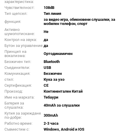
характеристика:
Чувствителност:
108dB
Тип щепсел:
Тип линия
за видео игра, обикновени слушалки, за
функция:
мобилен телефон, спорт
Активно
Не
шумопотискане:
Контрол на звука:
да
Бутон за управление:
да
Принцип на
Ортодинамичен
вокализма:
Безжичен тип:
Bluetooth
Съединители:
USB
Комуникация:
Безжичен
стил:
Кука за ухо
Сертификация:
CE
Произход:
Континентален Китай
Име на марката:
Тебаури
Батерия за
40mAh за слушалки
слушалка:
Кутия за зареждане
300mAh
по-добре:
Работно време:
2-3 часа
Съвместим с:
Windows, Android и IOS