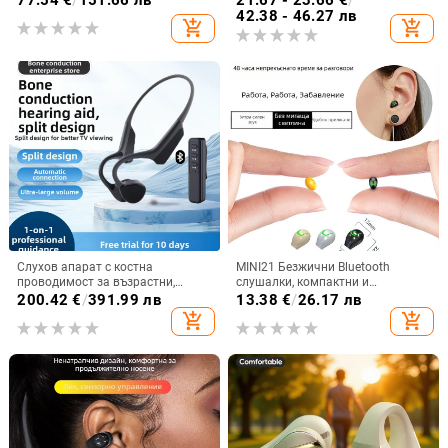
77.54
€
/
151.66 лв
21.67 - 23.66
€
/
работа 4-8 ч.
спортен стил, DIY аксесоари
42.38 - 46.27 лв
add_shopping_cart
add_shopping_cart
Слухов апарат с костна
MINI21 Безжични Bluetooth
проводимост за възрастни,
слушалки, компактни и
двустранен, Bluetooth,
невидими, едноухи за бягане и
200.42
€
/
391.99 лв
13.38
€
/
26.17 лв
водоустойчив, интелигентно
спорт, висококачествен звук,
add_shopping_cart
add_shopping_cart
устройство за слух
модел 2025