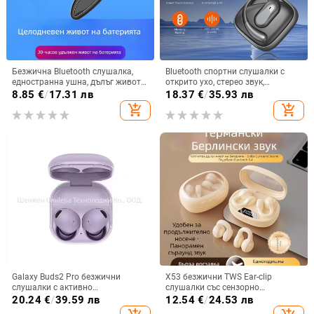
Безжична Bluetooth слушалка,
Bluetooth спортни слушалки с
едностранна ушна, дълъг живот
открито ухо, стерео звук,
на батерията, Bluetooth 5.3,
Bluetooth 5.4, обхват до 10 м,
8.85
€
/
17.31 лв
18.37
€
/
35.93 лв
водоустойчива, обхват 15 m,
живот на батерията 4–8 ч
add_shopping_cart
add_shopping_cart
спортен стил
Galaxy Buds2 Pro безжични
X53 безжични TWS Ear-clip
слушалки с активно
слушалки със сензорно
шумопотискане, корпус от
докосване, шумопотискане и
20.24
€
/
39.59 лв
12.54
€
/
24.53 лв
стоманена мрежа R510
цифров дисплей