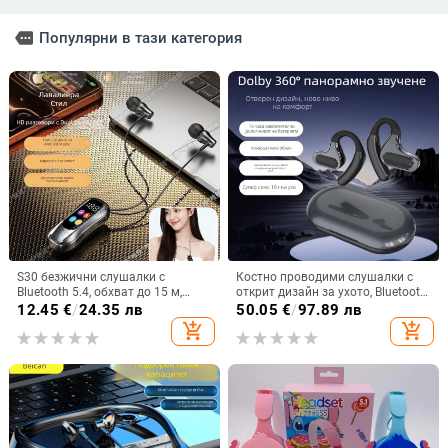
more
Популярни в тази категория
S30 безжични слушалки с
Костно проводими слушалки с
Bluetooth 5.4, обхват до 15 м,
открит дизайн за ухото, Bluetooth
стерео звук, цифров дисплей,
5.4, обхват 10 м, IPX7
12.45
€
/
24.35 лв
50.05
€
/
97.89 лв
живот на батерията 4–8 ч
водоустойчивост, над 8 часа
add_shopping_cart
add_shopping_cart
работа