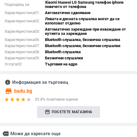
Xiaomi Huawei LG Samsung телефон iphone
Подходящ за:
повечето от телефона
Характеристика01:
Автоматично сдвояване
Лявата и дясната слушалка могат да се
Характеристика02:
използват отделно
Автоматично зареждане при изваждане от
Характеристика03:
кутията за зареждане
Характеристика06:
Bluetooth слушалка, безжична слушалка
Характеристика07:
Bluetooth слушалки, безжични слушалки
Характеристика08:
Bluetooth слушалка
Характеристика09:
Безжични слушалки
Услуга02:
Търговия на едро
info
Информация за търговец
store
badu.bg
82.8% позитивни оценки
storefront
ПОСЕТЕТЕ МАГАЗИНА
more
Може да харесате още