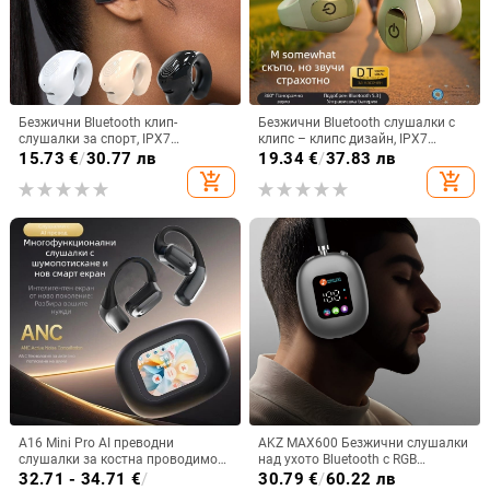
Безжични Bluetooth клип-
Безжични Bluetooth слушалки с
слушалки за спорт, IPX7
клипс – клипс дизайн, IPX7
водоустойчиви, обхват до 10 м,
водоустойчивост, Bluetooth 5.4,
15.73
€
/
30.77 лв
19.34
€
/
37.83 лв
Bluetooth 5.0, живот на батерията
обхват 15 м, живот на батерията
add_shopping_cart
add_shopping_cart
4–8 ч, ниска латентност за игри
над 8 ч
A16 Mini Pro AI преводни
AKZ MAX600 Безжични слушалки
слушалки за костна проводимост
над ухото Bluetooth с RGB
със цветен дисплей и
дисплей и четец за карти,
32.71 - 34.71
€
/
30.79
€
/
60.22 лв