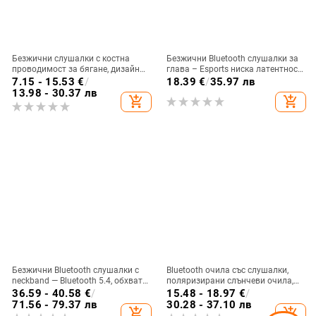
Безжични слушалки с костна
Безжични Bluetooth слушалки за
проводимост за бягане, дизайн
глава – Esports ниска латентност,
без вмъкване в ухото, Bluetooth
Bluetooth 5.3, обхват 10 м,
7.15 - 15.53
€
/
18.39
€
/
35.97 лв
5.3, водоустойчиви, живот на
батерия 4–8 ч, двустранно
13.98 - 30.37 лв
add_shopping_cart
add_shopping_cart
батерията над 8 часа
стерео
Безжични Bluetooth слушалки с
Bluetooth очила със слушалки,
neckband — Bluetooth 5.4, обхват
поляризирани слънчеви очила,
10 м, живот на батерията над 8 ч,
монтирани на главата (обхват 10
36.59 - 40.58
€
/
15.48 - 18.97
€
/
стерео звук, цифров дисплей
м, Bluetooth 5.0, живот на
71.56 - 79.37 лв
30.28 - 37.10 лв
add_shopping_cart
add_shopping_cart
батерията 4-8 ч)