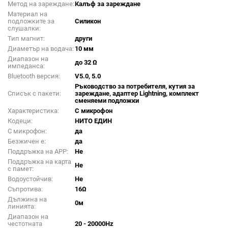
Метод на зареждане:
Калъф за зареждане
Материал на
подложките за
Силикон
слушалки:
Тип магнит:
други
Диаметър на водача:
10 мм
Диапазон на
до 32 Ω
импеданса:
Bluetooth версия:
V5.0, 5.0
Ръководство за потребителя, кутия за
Списък с пакети:
зареждане, адаптер Lightning, комплект
сменяеми подложки
Характеристика:
С микрофон
Кодеци:
НИТО ЕДИН
С микрофон:
да
Безжичен е:
да
Поддръжка на APP:
Не
Поддръжка на карта
Не
с памет:
Водоустойчив:
Не
Съпротива:
16Ω
Дължина на
0м
линията:
Диапазон на
честотната
20 - 20000Hz