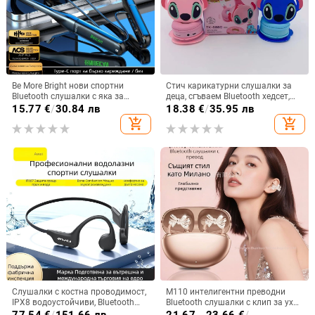
Be More Bright нови спортни
Стич карикатурни слушалки за
Bluetooth слушалки с яка за
деца, сгъваем Bluetooth хедсет,
врата, дълга автономия,
глава-монтаж, стерео звук, BT 5.0
15.77
€
/
30.84 лв
18.38
€
/
35.95 лв
водоустойчиви, шумопотискане
add_shopping_cart
add_shopping_cart
за бягане
Слушалки с костна проводимост,
M110 интелигентни преводни
IPX8 водоустойчиви, Bluetooth
Bluetooth слушалки с клип за ухо
5.3, обхват до 10 m, време за
и диамантено копче — лукс и