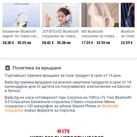
Безжичен Bluetooth
JST-BT035D Bluetooth
M5 Bluetooth
Bluetoot
хедсет за глава със
слушалка за глава,
слушалки за глава –
за глава
дисплей – за офис и
сгъваема, слот за
безжични стерео DJ
звук за 
28.30
€
/
55.35 лв
28.42
€
/
55.58 лв
17.35
€
/
33.93 лв
22.59
€
/
музика, обхват 10 м,
карта, стерео,
слушалки, 10 м
музика, B
Bluetooth 5.4, живот
Bluetooth 5.3, обхват
обхват, Bluetooth 5.3,
обхват 1
на батерията над 8 ч,
10 м, батерия >8 ч,
4–8 ч батерия,
на батер
двустранен стерео
IPX4
разговори без ръце
звук
assignment_return
Политика за връщане
Търговецът приема връщане за този продукт в срок от 14 дни.
Badu.bg приема връщане на всички закупени продукти в срок от 14
календарни дни от датата на получаване(с изключение на бански
и бельо).
Badu.bg не носи отговорност при покупка на 10Pcs i7s Tws Bluetooth
5.0 Слушалки Безжични слушалки Стерео слушалки Мини
слушалки с HD микрофон за Iphone Xiaomi Phone от
Bluetooth
слушалки
извън формата за поръчка.