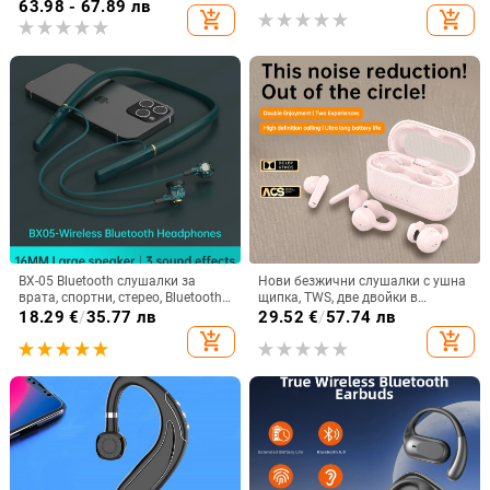
шумопотискане, Bluetooth 5.4
персонализиран модел
63.98 - 67.89 лв
add_shopping_cart
add_shopping_cart
BX-05 Bluetooth слушалки за
Нови безжични слушалки с ушна
врата, спортни, стерео, Bluetooth
щипка, TWS, две двойки в
5.0, обхват 10 м, живот на
комплект, Bluetooth
18.29
€
/
35.77 лв
29.52
€
/
57.74 лв
батерията над 8 ч
add_shopping_cart
add_shopping_cart