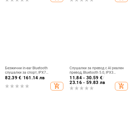
Безжични in-ear Bluetooth
Слушалки за превод с AI реален
слушалки за спорт, IPX7
превод, Bluetooth 5.0, IPX3
водоустойчиви, дълъг живот на
водоустойчиви, обхват 15 м, 4–8
82.39
€
/
161.14 лв
11.84 - 30.59
€
/
батерията над 8 часа,
ч живот на батерията
23.16 - 59.83 лв
add_shopping_cart
add_shopping_cart
шумопотискане