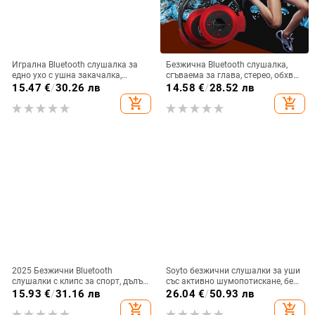
Игрална Bluetooth слушалка за
Безжична Bluetooth слушалка,
едно ухо с ушна закачалка,
сгъваема за глава, стерео, обхват
Bluetooth 5.0, живот на батерията
10 м, Bluetooth 4.0, живот на
15.47
€
/
30.26 лв
14.58
€
/
28.52 лв
над 8 ч, IPX3 водоустойчивост
батерията 0–4 ч
add_shopping_cart
add_shopping_cart
2025 Безжични Bluetooth
Soyto безжични слушалки за уши
слушалки с клипс за спорт, дълъг
със активно шумопотискане, без
живот на батерията,
изтичане на звук, Bluetooth 5.4,
15.93
€
/
31.16 лв
26.04
€
/
50.93 лв
шумопотискане, висококачествен
обхват 10 m, двуканално стерео,
add_shopping_cart
add_shopping_cart
звук и комфортно носене
OEM персонализация