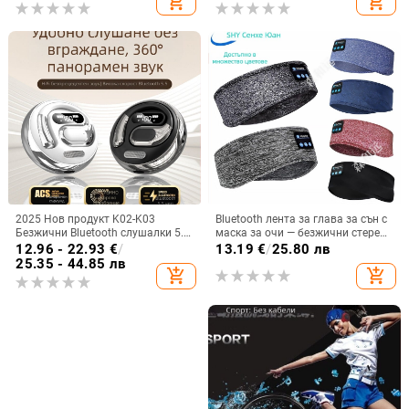
add_shopping_cart
add_shopping_cart
2025 Нов продукт K02-K03
Bluetooth лента за глава за сън с
Безжични Bluetooth слушалки 5.5
маска за очи — безжични стерео
Монтирани за уши Бинаурални
слушалки, Bluetooth 5.4, обхват
12.96 - 22.93
€
/
13.19
€
/
25.80 лв
стерео M76 Експорт Горещ модел
15 м, над 8 ч батерия, за
25.35 - 44.85 лв
add_shopping_cart
add_shopping_cart
Ows
разговори и музика