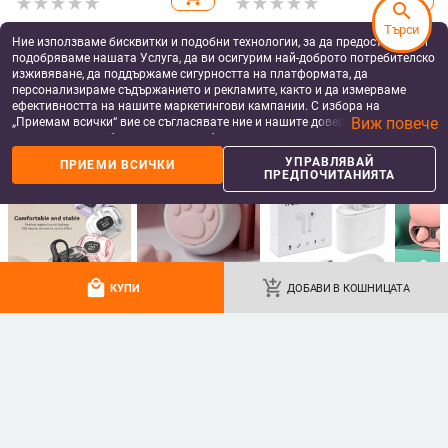
search
Търси
Ние използваме бисквитки и подобни технологии, за да предоставяме и
подобряваме нашата Услуга, да ви осигурим най-доброто потребителско
изживяване, да поддържаме сигурността на платформата, да
персонализираме съдържанието и рекламите, както и да измерваме
ефективността на нашите маркетингови кампании. С избора на
Виж повече
„Приемам всички“ вие се съгласявате ние и нашите доверени партньори
да съхраняваме бисквитки и подобни технологии на вашето устройство
за рекламни и аналитични цели. Можете по всяко време да управлявате
УПРАВЛЯВАЙ
ПРИЕМИ ВСИЧКИ
своите предпочитания, като натиснете „Управлявай предпочитанията“.
ПРЕДПОЧИТАНИЯТА
За повече информация, моля, вижте нашата
Политика за защита на
данните
.
Слушалки с костна проводимост,
Костно проводящ слухов апарат
монтирани за ухото, двуканално
за възрастни, шумопотискащи
стерео, Bluetooth 6.0, автономия
зад ухото слушалки, за лека до
41.17 - 64.46
€
/
104.93
€
/
205.23 лв
над 8 часа
тежка глухота, удобен дизайн
80.52 - 126.07 лв
local_mall
add_shopping_cart
КУПИ
ДОБАВИ В КОШНИЦАТА
add_shopping_cart
add_shopping_cart