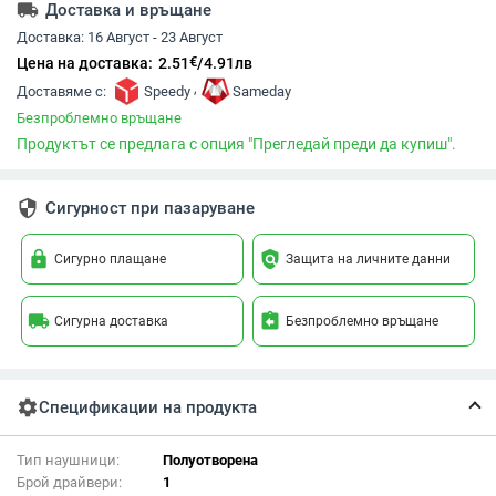
local_shipping
Доставка и връщане
Доставка:
16 Август - 23 Август
€
Цена на доставка:
2.51
/
4.91
лв
,
Доставяме с:
Speedy
Sameday
Безпроблемно връщане
Продуктът се предлага с опция "Прегледай преди да купиш".
security
Сигурност при пазаруване
lock
policy
Сигурно плащане
Защита на личните данни
local_shipping
assignment_return
Сигурна доставка
Безпроблемно връщане
settings
Спецификации на продукта
Тип наушници:
Полуотворена
Брой драйвери:
1