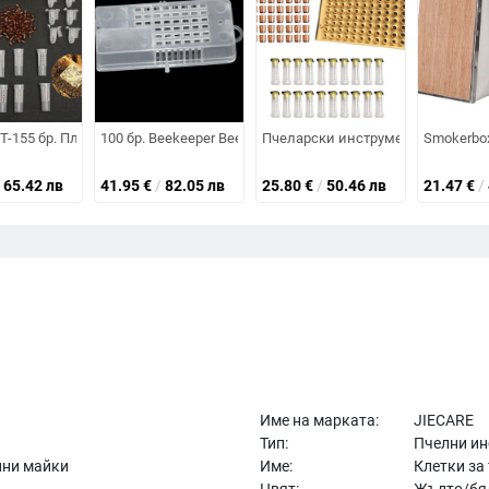
 от пяна Комплект инструменти за пчеларство
за пчелен кошер Стъргалка за отпушване на пчелна пита Пластмасова
-155 бр. Пластмасова система за отглеждане на кралица Култивираща 
100 бр. Beekeeper Bee Прозрачни клетки за кралици Об
Пчеларски инструменти Комплект
Smokerbo
65.42 лв
41.95
€
/
82.05 лв
25.80
€
/
50.46 лв
21.47
€
/
Име на марката:
JIECARE
Тип:
Пчелни ин
лни майки
Име:
Клетки за
а
Цвят:
Жълто/бя