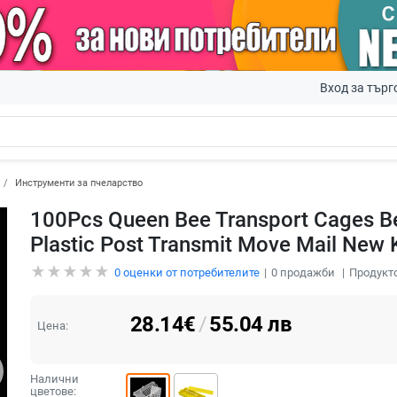
Вход за търг
Инструменти за пчеларство
100Pcs Queen Bee Transport Cages Be
Plastic Post Transmit Move Mail New 
0
оценки от потребителите
0
продажби
Продукто
28.14
€
/
55.04
лв
Цена:
Налични
цветове: