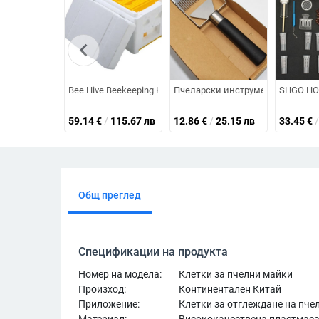
chevron_left
Bee Hive Beekeeping King Box Кутия за опрашване Рамки
Пчеларски инструменти Резачка 
SHGO HOT
59.14
€
/
115.67 лв
12.86
€
/
25.15 лв
33.45
€
/
Общ преглед
Спецификации на продукта
Номер на модела:
Клетки за пчелни майки
Произход:
Континентален Китай
Приложение:
Клетки за отглеждане на пче
Материал:
Висококачествена пластмас