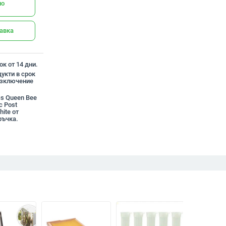
но
тавка
к от 14 дни.
укти в срок
 изключение
cs Queen Bee
c Post
ite от
ръчка.