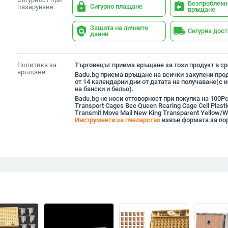
Безпроблем
lock
assignment_return
Сигурно плащане
пазаруване:
връщане
Защита на личните
policy
local_shipping
Сигурна дос
данни
Политика за
Търговецът приема връщане за този продукт в сро
връщане:
Badu.bg приема връщане на всички закупени прод
от 14 календарни дни от датата на получаване(с
на бански и бельо).
Badu.bg не носи отговорност при покупка на 100P
Transport Cages Bee Queen Rearing Cage Cell Plasti
Transmit Move Mail New King Transparent Yellow/Wh
Инструменти за пчеларство
извън формата за по