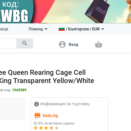
овци
Помощ
/
Български
/
EUR
search
account_circle
shopping_basket
Вход
e Queen Rearing Cage Cell
King Transparent Yellow/White
в код:
1043589
info
Информация за търговец
store
badu.bg
82.8% позитивни оценки