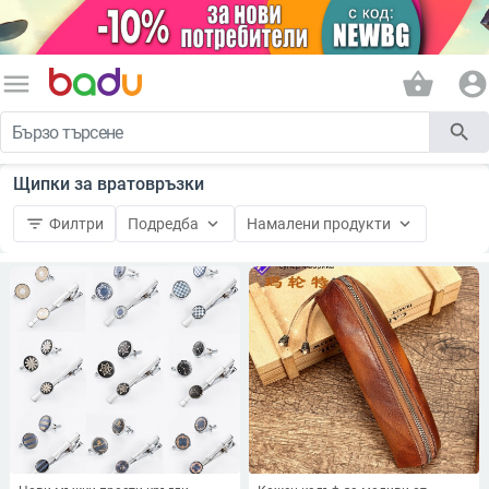
menu
shopping_basket
account_circle
search
Щипки за вратовръзки
filter_list
keyboard_arrow_down
keyboard_arrow_down
Филтри
Подредба
Намалени продукти