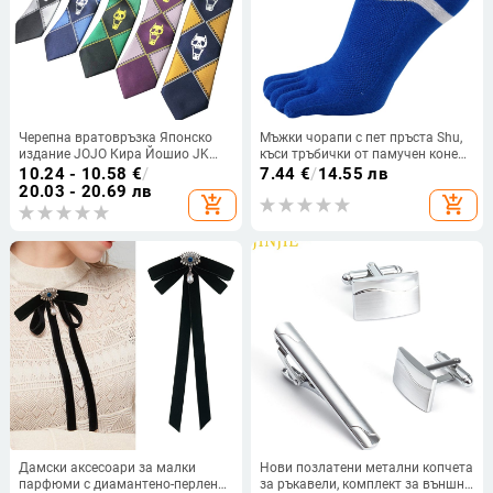
Черепна вратовръзка Японско
Мъжки чорапи с пет пръста Shu,
издание JOJO Кира Йошио JK
къси тръбички от памучен конец
Аниме Цип Ръчна игра Чудесно
с мрежа, пролетни и летни, с
10.24 - 10.58
€
/
7.44
€
/
14.55 лв
приключение Коледа Хелоуин
ниска страна, на едро, d do
20.03 - 20.69 лв
add_shopping_cart
add_shopping_cart
Дамски аксесоари за малки
Нови позлатени метални копчета
парфюми с диамантено-перлено
за ръкавели, комплект за външна