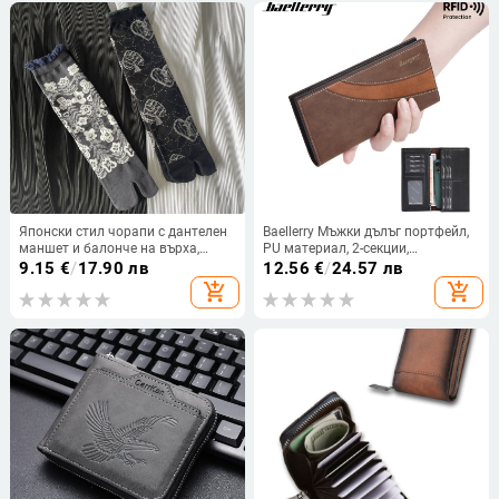
Японски стил чорапи с дантелен
Baellerry Мъжки дълъг портфейл,
маншет и балонче на върха,
PU материал, 2-секции,
жакардова шарка, разделени
едноцветен дизайн, анти-крадба
9.15
€
/
17.90 лв
12.56
€
/
24.57 лв
пръсти, средно дълги, памук,
add_shopping_cart
add_shopping_cart
антихлъзгащи, попиващи пот