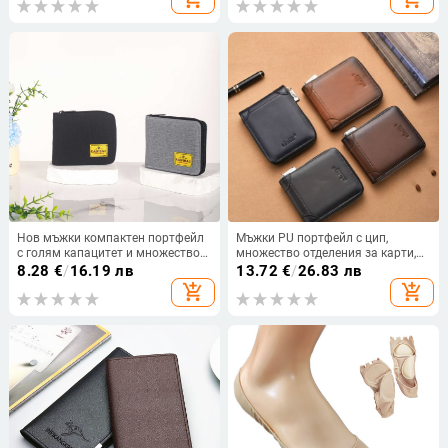
фолд дизайн, ултралек
костюми, британски тиранти с
шест щипки на едро
Нов мъжки компактен портфейл
Мъжки PU портфейл с цип,
с голям капацитет и множество
множество отделения за карти,
отделения за карти, платнено-
голям капацитет, марка Sapele,
8.28
€
/
16.19 лв
13.72
€
/
26.83 лв
нейлонов портфейл със цип,
подплата от полиестер, пролет
add_shopping_cart
add_shopping_cart
бизнес стил
2025