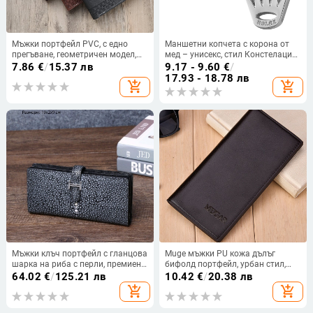
Мъжки портфейл PVC, с едно
Маншетни копчета с корона от
прегъване, геометричен модел,
мед – унисекс, стил Констелация,
уличен стил, подплата от
електропластиране, кристал
7.86
€
/
15.37 лв
9.17 - 9.60
€
/
синтетична кожа
прахообразен,
17.93 - 18.78 лв
add_shopping_cart
add_shopping_cart
персонализируеми
Мъжки клъч портфейл с гланцова
Muge мъжки PU кожа дълъг
шарка на риба с перли, премиен
бифолд портфейл, урбан стил,
дизайн, джобове за карти и
модел с букви
64.02
€
/
125.21 лв
10.42
€
/
20.38 лв
телефон
add_shopping_cart
add_shopping_cart