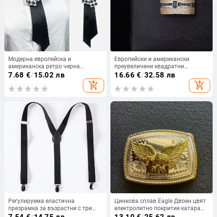
Модерна европейска и
Европейски и американски
американска ретро черна
преувеличени квадратни
вратовръзка с панделка и пчелен
многоредови пълни диаманти и
7.68
€
/
15.02 лв
16.66
€
/
32.58 лв
дизайн, нишова риза без възли,
циркон с микроинкрустация,
add_shopping_cart
add_shopping_cart
дамска вратовръзка
фиксиран пръстен с щипка за
вратовръзка, модни аксесоари за
мъже
Регулируема еластична
Цинкова сплав Eagle Двоен цвят
презрамка за възрастни с три
електролитно покритие катарама
щипки, ширина 2,5 см, черна,
за колан в западен стил