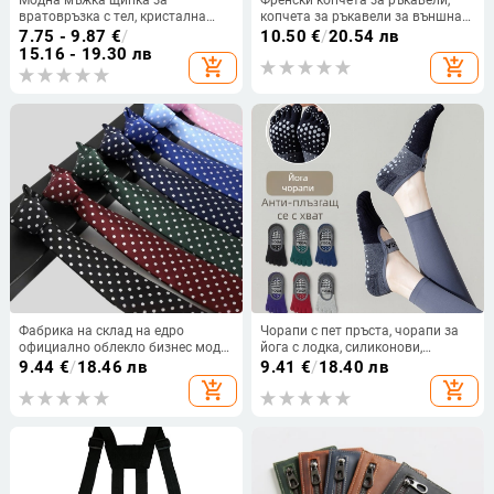
вратовръзка с тел, кристална
копчета за ръкавели за външна
черупка, щипка за вратовръзка
търговия, бизнес правоъгълни
7.75 - 9.87
€
/
10.50
€
/
20.54 лв
за бизнес мъже, фабрична цена,
копчета за ръкавели от кепър,
15.16 - 19.30 лв
add_shopping_cart
add_shopping_cart
разпродажба
раирани мъжки метални копчета
за ръкавели
Фабрика на склад на едро
Чорапи с пет пръста, чорапи за
официално облекло бизнес мода
йога с лодка, силиконови,
ежедневна 8CM полка точка
неплъзгащи се с презрамка,
9.44
€
/
18.46 лв
9.41
€
/
18.40 лв
плътен цвят сватба
памучни, летни тънки, за фитнес
add_shopping_cart
add_shopping_cart
професионална работна
на закрито, дишащи
вратовръзка точка