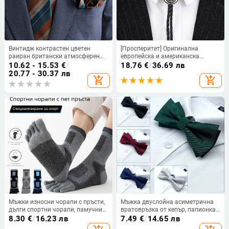
Винтидж контрастен цветен
[Просперитет] Оригинална
раиран британски атмосферен
европейска и американска
комплект вратовръзка за мъже с
вратовръзка боло, триъгълна,
10.62 - 15.53
€
/
18.76
€
/
36.69 лв
джобни кърпи, корейска рокля,
естествен бор, мъжка бизнес
20.77 - 30.37 лв
add_shopping_cart
add_shopping_cart
бизнес джентълмен, фабрично
папионка, поколение коса
място
Мъжки износни чорапи с пръсти,
Мъжка двуслойна асиметрична
дълги спортни чорапи, памучни
вратовръзка от кепър, папионка,
чорапи, абсорбиращи потта,
младоженец, шафер, мода,
8.30
€
/
16.23 лв
7.49
€
/
14.65 лв
средно дълги, дишащи, не
сватба, банкет, съвпадение на