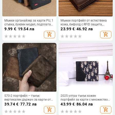
Мъжки органайзер за карти PU, 1
Мъжки портфейл от естествена
сгъвка, буквен модел, подплата
кожа, бифолд с RFID защита,
от полиестер
монетник с цип, първи слой
9.99
€
/
19.54 лв
23.99
€
/
46.92 лв
телешка кожа
add_shopping_cart
add_shopping_cart
S70-2 портфейл – тънък
2025 ултра тънък кожен
вертикален държач за карти от
портфейл за карти с множество
естествена телешка кожа,
слотове, буквен мотив,
39.74
€
/
77.72 лв
43.99
€
/
86.04 лв
едноцветен, с две сгъвания,
компактен и стилен за мъже
add_shopping_cart
add_shopping_cart
износоустойчив, за ежедневна
употреба