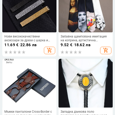
Нови висококачествени
Забавна щампована имитация
аксесоари за дрехи с шарка и
на коприна, артистична
шарка от титаниева стомана,
вратовръзка за мъже,
11.69
€
/
22.86 лв
9.52
€
/
18.62 лв
мъжки бижута, аксесоари от
универсална, модерна,
add_shopping_cart
add_shopping_cart
неръждаема стомана, щипка за
ежедневна, юпи, черно-синя,
вратовръзка
ръчно вързана вратовръзка
Мъжки панталони Cross-Border с
Западна дънкова поло