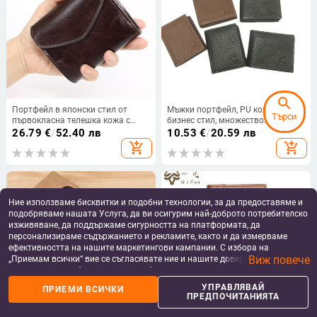
search
Портфейл в японски стил от
Мъжки портфейл, PU кожа,
Търси
първокласна телешка кожа с
бизнес стил, множество
голяма вместимост, триразделен
отделения за карти,
26.79
€
/
52.40 лв
10.53
€
/
20.59 лв
за карти, вертикален формат,
износоустойчив, пролет 2025
add_shopping_cart
add_shopping_cart
растително обработена кожа
Ние използваме бисквитки и подобни технологии, за да предоставяме и
подобряваме нашата Услуга, да ви осигурим най-доброто потребителско
изживяване, да поддържаме сигурността на платформата, да
персонализираме съдържанието и рекламите, както и да измерваме
ефективността на нашите маркетингови кампании. С избора на
Виж повече
„Приемам всички“ вие се съгласявате ние и нашите доверени партньори
да съхраняваме бисквитки и подобни технологии на вашето устройство
за рекламни и аналитични цели. Можете по всяко време да управлявате
УПРАВЛЯВАЙ
ПРИЕМИ ВСИЧКИ
своите предпочитания, като натиснете „Управлявай предпочитанията“.
ПРЕДПОЧИТАНИЯТА
За повече информация, моля, вижте нашата
Политика за защита на
данните
.
Мъжки къс портфейл, PU, RFID
Difan 2026 пролетен мъжки къс