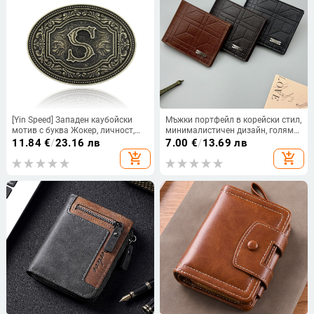
[Yin Speed] Западен каубойски
Мъжки портфейл в корейски стил,
мотив с буква Жокер, личност,
минималистичен дизайн, голяма
метален модел от А до Я,
вместимост, PU кожа Lychee
11.84
€
/
23.16 лв
7.00
€
/
13.69 лв
катарама за колан,
текстура, размери 11,5 × 9,5 × 1,5
add_shopping_cart
add_shopping_cart
трансгранична, едноделна коса
cm