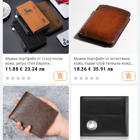
Мъжки портфейл от Crazy Horse
Мъжки портфейл от естествена
кожа, ретро стил Европа-
кожа, първи слой телешка кожа,
Америка, PU портфейл с цип и 1
компактен трипореден дизайн с
11.88
€
/
23.24 лв
18.36
€
/
35.91 лв
сгъвка, защита срещу кражба,
джобове за карти, подплата от
add_shopping_cart
add_shopping_cart
разширяем, джоб за карти и
полиестер
монети