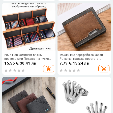
2025 Нов комплект мъжки
Мъжки къс портфейл за карти —
вратовръзки Подаръчна кутия
PU кожа; градска простота;
Висок клас Моден подарък
едноцветен дизайн; подплата:
15.55
€
/
30.41 лв
7.79
€
/
15.24 лв
Мъжки комплект от 4 бизнес
Tiaolu; пролет 2025
add_shopping_cart
add_shopping_cart
вратовръзки