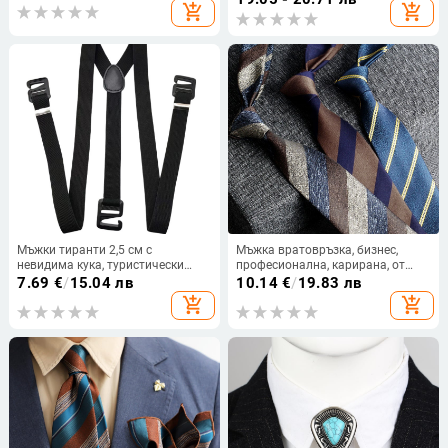
add_shopping_cart
add_shopping_cart
за панталони
Мъжки тиранти 2,5 см с
Мъжка вратовръзка, бизнес,
невидима кука, туристически
професионална, карирана, от
тиранти, бельо, тиранти за
кепър, много стил, памучна, 7 см,
7.69
€
/
15.04 лв
10.14
€
/
19.83 лв
туризъм на открито
вратовръзка за ръка
add_shopping_cart
add_shopping_cart