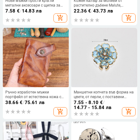
Нови мъжки прости кръгли
Кожен калъф за моливи от
метални аксесоари с щипка за
растително дъбене Malute,
вратовръзка, копчета за
опростен моден калъф за очила,
7.58
€
/
14.83 лв
22.36
€
/
43.73 лв
ръкавели, комбинация от
усъвършенстван стил, чанта за
add_shopping_cart
add_shopping_cart
костюм, директна доставка от
канцеларски материали, чанта за
фабрика на едро
съхранение на моливи, калъф за
моливи от естествена кожа
Ръчно изработен мъжки
Маншетни копчета във форма на
портфейл от естествена кожа с
цвете, от перли, с поставени
катарама, първи слой
диаманти и бели кристали
38.66
€
/
75.61 лв
7.55 - 8.10
€
/
растително обработвана кожа,
14.77 - 15.84 лв
add_shopping_cart
add_shopping_cart
едноцветен модел, подплата от
кожа, UNI ELAINE