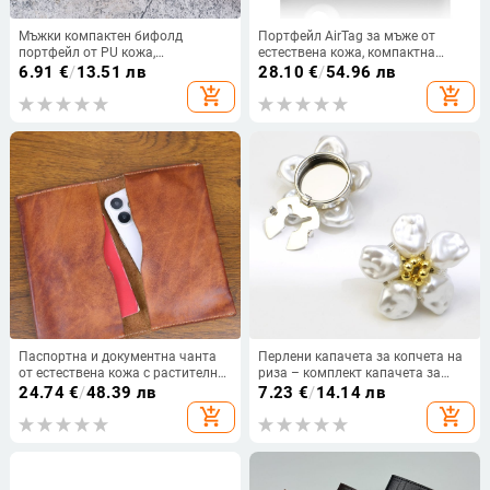
Мъжки компактен бифолд
Портфейл AirTag за мъже от
портфейл от PU кожа,
естествена кожа, компактна
възможност за печат на лого,
трисекционна конструкция и
6.91
€
/
13.51 лв
28.10
€
/
54.96 лв
мултифункционален държач за
множество джобове за карти
add_shopping_cart
add_shopping_cart
карти и монетник
Паспортна и документна чанта
Перлени капачета за копчета на
от естествена кожа с растително
риза – комплект капачета за
обработване и ръчна патина,
копчета, маншетни копчета и
24.74
€
/
48.39 лв
7.23
€
/
14.14 лв
подплата от естествена кожа,
клип за копче, аксесоари за
add_shopping_cart
add_shopping_cart
ретро бизнес стил, джоб за
бижута
телефон