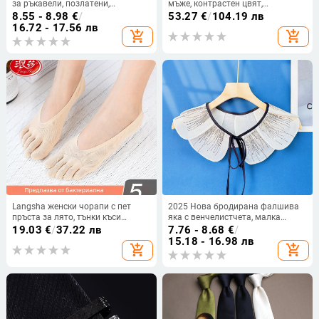
за ръкавели, позлатени,
мъже, контрастен цвят,
хромирани, мъжки костюм,
универсален бизнес официално
8.55 - 8.98
€
/
53.27
€
/
104.19 лв
аксесоари за официална риза
облекло, сватбен банкет, костюм,
16.72 - 17.56 лв
add_shopping_cart
add_shopping_cart
риза, аксесоари, кутия
Langsha женски чорапи с пет
2025 Нова бродирана фалшива
пръста за лято, тънки къси
яка с венчелистчета, малка
чорапи с разделени пръсти,
шалова яка с цвете, дамско
19.03
€
/
37.22 лв
7.76 - 8.68
€
/
невидими чорапи от ледена
облекло, съответстващ стил,
15.18 - 16.98 лв
add_shopping_cart
add_shopping_cart
коприна
директни продажби от
фабриката, специално за
производителя