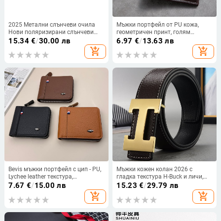
2025 Метални слънчеви очила
Мъжки портфейл от PU кожа,
Нови поляризирани слънчеви
геометричен принт, голям
очила Мъжки слънчеви очила за
капацитет, ултра лек,
15.34
€
/
30.00 лв
6.97
€
/
13.63 лв
шофиране Огледала Очила
водоустойчив, множество
add_shopping_cart
add_shopping_cart
слотове за карти
Bevis мъжки портфейл с цип - PU,
Мъжки кожен колан 2026 с
Lychee leather текстура,
гладка текстура H-Buck и личи,
издръжлив на износване, голям
стилен, ежедневен, модерен,
7.67
€
/
15.00 лв
15.23
€
/
29.79 лв
капацитет, ретро стил
универсален, подходящ за мъже
add_shopping_cart
add_shopping_cart
на средна и млада възраст с
панталони и колан на талията