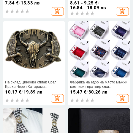
око на дявола, колежански стил,
търговия, мъжки щипки за
7.84
€
/
15.33 лв
8.61 - 9.25
€
/
черна кадифена папионка
вратовръзка
16.84 - 18.09 лв
add_shopping_cart
add_shopping_cart
На склад Цинкова сплав Орел
Фабрика на едро на място мъжки
Крава Череп Катарама
комплект вратовръзки
Закопчалка Западен Деним
подаръчна кутия 5 части
10.17
€
/
19.89 лв
15.47
€
/
30.26 лв
Европейска и американска
комплект групови вратовръзки
add_shopping_cart
add_shopping_cart
външна търговия Трансгранична
бизнес официални сватбени
електронна търговия Доставка
вратовръзки