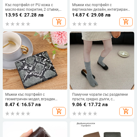
Къс портфейл от PU кожа с
Мъжки къс портфейл с
масло-вакс покритие, 2 сгъвки,
вертикален дизайн, интегриран
европейско-американски ретро
картодържател за шофьорска
13.95
€
/
27.28 лв
14.87
€
/
29.08 лв
стил, ултралек, анти-магнитен,
книжка, PU кожа, градска
add_shopping_cart
add_shopping_cart
разширяем, множество
простота стил, разширение,
отделения за карти
пролет 2025
Мъжки къс портфейл с
Памучни чорапи със разделени
геометричен модел, вграден
пръсти, средно дълги, с
джоб за карти, ултралек PU кожа,
вълнообразен модел,
8.47
€
/
16.57 лв
9.06
€
/
17.72 лв
подплата от полиестер
антихлъзгаща подметка и
add_shopping_cart
add_shopping_cart
попиване на пот, спортен стил