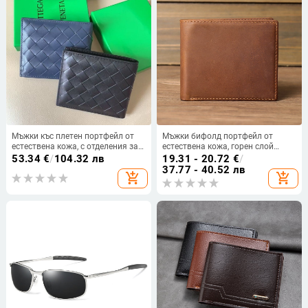
Мъжки къс плетен портфейл от
Мъжки бифолд портфейл от
естествена кожа, с отделения за
естествена кожа, горен слой
карти и монети, ежедневен стил
говежда кожа, едноцветен
53.34
€
/
104.32 лв
19.31 - 20.72
€
/
дизайн, подплата полиестерно-
37.77 - 40.52 лв
add_shopping_cart
add_shopping_cart
памучна, устойчив на износване