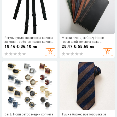
Регулируема тактическа каишка
Мъжки винтидж Crazy Horse
за колан, работен колан, каишка
горен слой телешка кожа
за колан за работа
ултратънък дълъг портфейл
18.46
€
/
36.10 лв
28.47
€
/
55.68 лв
мъжки обикновен портфейл с
add_shopping_cart
add_shopping_cart
множество карти, модерен
Dai Li Нови ретро медни копчета
Тъмна бизнес вратовръзка за