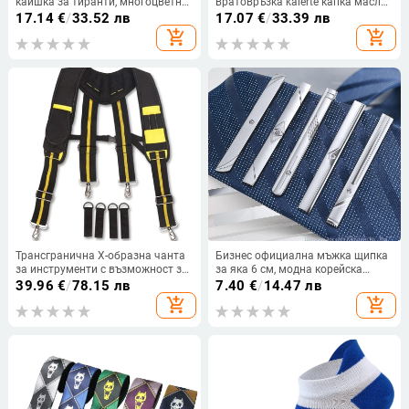
каишка за тиранти, многоцветни,
вратовръзка kaierte капка масло
еластични, с каишка за копчета и
цинкова сплав кожена папионка
17.14
€
/
33.52 лв
17.07
€
/
33.39 лв
щипка за панталони
мъжки смокинг аксесоари
add_shopping_cart
add_shopping_cart
Трансгранична X-образна чанта
Бизнес официална мъжка щипка
за инструменти с възможност за
за яка 6 см, модна корейска
окачване, чанта за кръста,
британска щипка за
39.96
€
/
78.15 лв
7.40
€
/
14.47 лв
носеща тежест,
вратовръзка, сребърна щипка за
add_shopping_cart
add_shopping_cart
многофункционална каишка за
яка, на едро
инструменти, тиранти за
инструменти