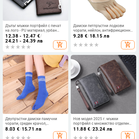
Дълъг мъжки портфейл с печат
Дамски петпръстни лодкови
на лого - PU материал, урбан
чорапи, нейлон, антифрикционни,
минималистичен стил,
с отворен пръст,
12.38 - 12.47
€
/
9.28
€
/
18.15 лв
водоустойчив и износоустойчив,
влагоабсорбиращи
24.21 - 24.39 лв
add_shopping_cart
add_shopping_cart
за ежедневна употреба
Двупръстни дамски памучни
Нов модел 2025 г. мъжки
чорапи, среден крачол,
портфейл с множество отделения
еднонишкова плетка, 144 игли,
за карти, дълъг ежедневен
8.03
€
/
15.71 лв
11.88
€
/
23.24 лв
зимно-пролетно-есенно
дизайн с голям капацитет и джоб
add_shopping_cart
add_shopping_cart
за телефон и монети