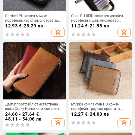
Carrken PU кожен мъжки
Goke PU RFID защитен джобен
портфейл, къс стил, слотове за
портфейл с цип, множество
карти, ежедневна употреба,
отделения за карти, голям
12.93
€
/
25.29 лв
11.24
€
/
21.98 лв
пролет 2025
капацитет
add_shopping_cart
add_shopping_cart
Дълъг портфейл от естествена
Мъжки компактен PU кожен
кожа Crazy Horse за мъже и жени,
портфейл, градска простота,
с голям капацитет за документи
CarrKen, Пролет 2023
24.60 - 27.64
€
/
12.27
€
/
24.00 лв
и карти
48.11 - 54.06 лв
add_shopping_cart
add_shopping_cart