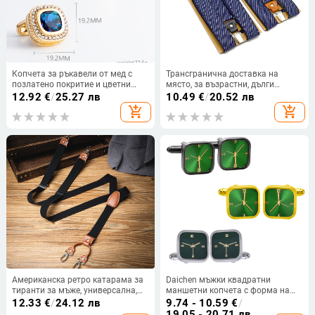
Копчета за ръкавели от мед с
Трансгранична доставка на
позлатено покритие и цветни
място, за възрастни, дълги
циркони, геометричен дизайн,
тиранти с 3 щипки, мъжки
12.92
€
/
25.27 лв
10.49
€
/
20.52 лв
унисекс
жакардови тиранти за риза с
add_shopping_cart
add_shopping_cart
щипка за презрамка 3,5 см
Американска ретро катарама за
Daichen мъжки квадратни
тиранти за мъже, универсална,
маншетни копчета с форма на
здрава, неплъзгаща се,
часовник, зелени
12.33
€
/
24.12 лв
9.74 - 10.59
€
/
еластична, за възрастни, тиранти
19.05 - 20.71 лв