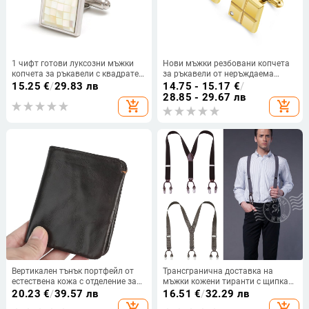
1 чифт готови луксозни мъжки
Нови мъжки резбовани копчета
копчета за ръкавели с квадратен
за ръкавели от неръждаема
сребърен дизайн, достъпни за
стомана с пълнеж от френски
15.25
€
/
29.83 лв
14.75 - 15.17
€
/
трансграничен достъп
стил, висококачествена френска
28.85 - 29.67 лв
add_shopping_cart
add_shopping_cart
риза с декоративна катарама
Вертикален тънък портфейл от
Трансгранична доставка на
естествена кожа с отделение за
мъжки кожени тиранти с щипка
шофьорска книжка — LD222,
за презрамка, здрави, за
20.23
€
/
39.57 лв
16.51
€
/
32.29 лв
горен слой кравешка кожа, би-
възрастни, Y-образни, за бизнес
add_shopping_cart
add_shopping_cart