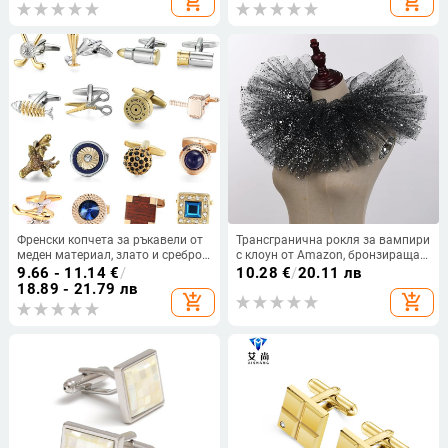
add_shopping_cart
add_shopping_cart
миришат на краката, големи
дрехи, аксесоари с панделка
мъжки чорапи с пръсти
Френски копчета за ръкавели от
Трансгранична рокля за вампири
меден материал, злато и сребро,
с клоун от Amazon, бронзираща
двуцветни, кристални копчета за
пухкава фалшива яка с много
9.66 - 11.14
€
/
10.28
€
/
20.11 лв
ръкавели, нокти, куршум,
плисета и подвижна яка
18.89 - 21.79 лв
add_shopping_cart
add_shopping_cart
костенурка, еленска глава, риба