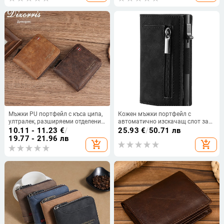
Мъжки PU портфейл с къса ципа,
Кожен мъжки портфейл с
ултралек, разширяеми отделения
автоматично изскачащ слот за
за карти и монетник — Calo
карти, RFID защита, ултра тънък,
10.11 - 11.23
€
/
25.93
€
/
50.71 лв
Poetry
подплата от телешка кожа
19.77 - 21.96 лв
add_shopping_cart
add_shopping_cart