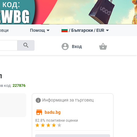
овци
Помощ
/
Български
/
EUR
search
account_circle
shopping_basket
Вход
п
в код:
227876
info
Информация за търговец
store
badu.bg
82.8% позитивни оценки