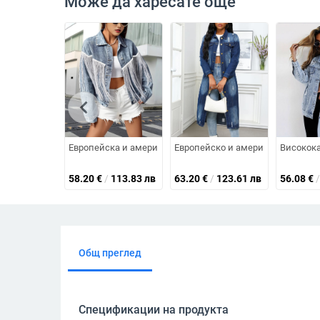
Може да харесате още
chevron_left
Европейска и американска нова мода, тежка индустрия,
Европейско и американско дънко
Високока
58.20
€
/
113.83 лв
63.20
€
/
123.61 лв
56.08
€
/
Общ преглед
Спецификации на продукта