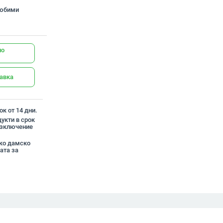
любими
но
тавка
к от 14 дни.
укти в срок
 изключение
око дамско
ата за