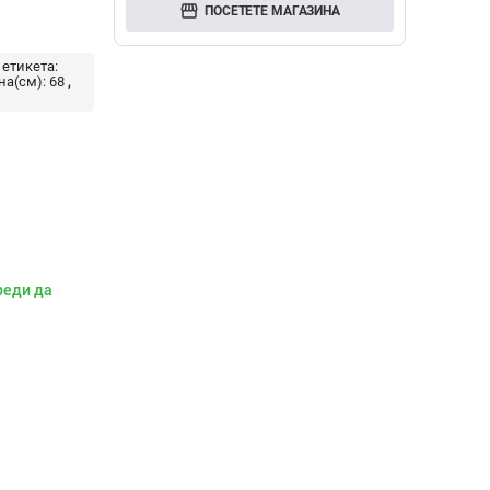
storefront
ПОСЕТЕТЕ МАГАЗИНА
 етикета:
а(см):
68
реди да