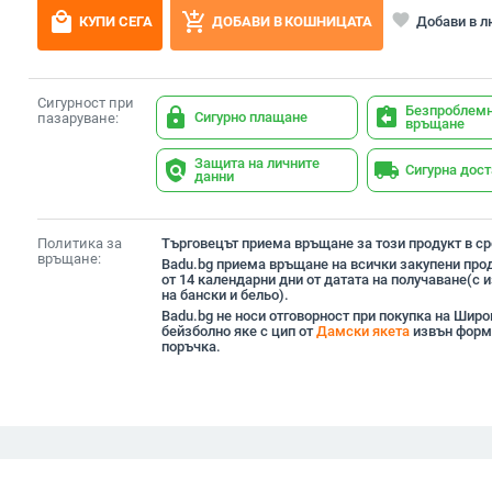
local_mall
add_shopping_cart
favorite
Добави в 
КУПИ СЕГА
ДОБАВИ В КОШНИЦАТА
Сигурност при
Безпроблем
lock
assignment_return
Сигурно плащане
пазаруване:
връщане
Защита на личните
policy
local_shipping
Сигурна дос
данни
Политика за
Търговецът приема връщане за този продукт в сро
връщане:
Badu.bg приема връщане на всички закупени прод
от 14 календарни дни от датата на получаване(с
на бански и бельо).
Badu.bg не носи отговорност при покупка на Шир
бейзболно яке с цип от
Дамски якета
извън форм
поръчка.