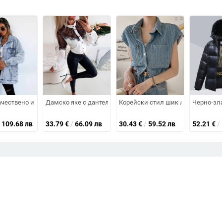
 шиене с пискюли, старо дънково палто, дамска мода, 18156
во яке с ревери за жени, горещо продавано ново скъсано измито свобод
чествено и стилно дамско яке в европейски стил с уникален дизайн, ст
Дамско яке с дантела и цип отпред, модно и удобно яке,
Корейски стил шик лято френски 
Черно-зла
109.68 лв
33.79
€
/
66.09 лв
30.43
€
/
59.52 лв
52.21
€
/