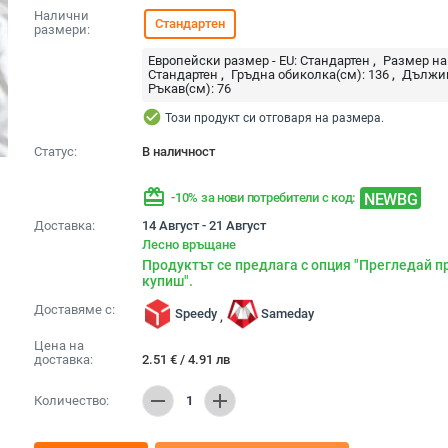
Налични
Стандартен
размери:
Европейски размер - EU:
Стандартен
Размер на
Стандартен
Гръдна обиколка(см):
136
Дължин
Ръкав(см):
76
check_circle
Този продукт си отговаря на размера.
Статус:
В наличност
redeem
NEWBG
-10% за нови потребители с код:
Доставка:
14 Август - 21 Август
Лесно връщане
Продуктът се предлага с опция "Прегледай п
купиш".
Доставяме с:
Speedy
Sameday
,
Цена на
доставка:
2.51
€
/
4.91
лв
remove
add
Количество:
1