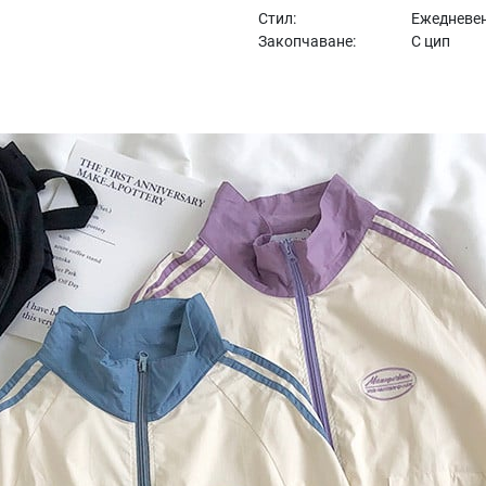
Стил:
Ежедневе
Закопчаване:
С цип