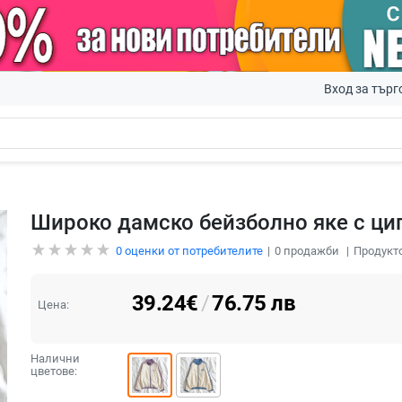
Вход за търг
Широко дамско бейзболно яке с ци
0
оценки от потребителите
0
продажби
Продукто
39.24
€
/
76.75
лв
Цена:
Налични
цветове: