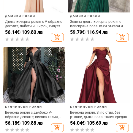
ДАМСКИ РОКЛИ
ДАМСКИ РОКЛИ
Дълга вечерна рокля с V-образно
Зелена дълга вечерна рокля с
деколте, пайети и шифон, силует
плисирана пола, къси ръкави и
А-образен, висока талия
кръгло деколте, А-образен силует
56.14
€
/
109.80 лв
59.79
€
/
116.94 лв
add_shopping_cart
add_shopping_cart
БУЛЧИНСКИ РОКЛИ
БУЛЧИНСКИ РОКЛИ
Вечерна рокля с дълбоко V-
Вечерна рокля, Sling стил, без
образно деколте, висока талия,
ръкави, дълга пола, талия средна
дълги ръкави, малък шлейф,
56.18
€
/
109.88 лв
54.04
€
/
105.69 лв
дълга пола
add_shopping_cart
add_shopping_cart