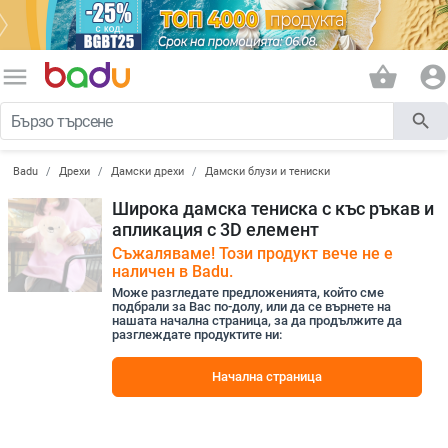
menu
shopping_basket
account_circle
search
Badu
Дрехи
Дамски дрехи
Дамски блузи и тениски
Широка дамска тениска с къс ръкав и
апликация с 3D елемент
Съжаляваме! Този продукт вече не е
наличен в Badu.
Може разгледате предложенията, който сме
подбрали за Вас по-долу, или да се върнете на
нашата начална страница, за да продължите да
разглеждате продуктите ни:
Начална страница