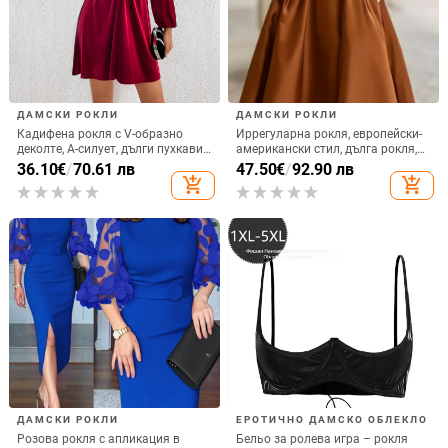
ДАМСКИ РОКЛИ
ДАМСКИ РОКЛИ
Кадифена рокля с V-образно
Иррегуларна рокля, европейски-
деколте, А-силует, дълги пухкави
американски стил, дълга рокля,
ръкави, висока талия
дълги ръкави, полиестер
36.10
€
/
70.61 лв
47.50
€
/
92.90 лв
add_shopping_cart
add_shopping_cart
ДАМСКИ РОКЛИ
ЕРОТИЧНО ДАМСКО ОБЛЕКЛО
Розова рокля с апликация в
Бельо за ролева игра – рокля