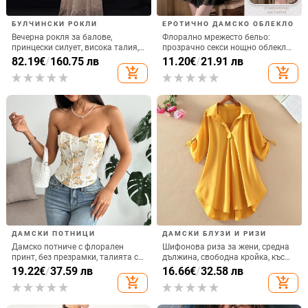
БУЛЧИНСКИ РОКЛИ
ЕРОТИЧНО ДАМСКО ОБЛЕКЛО
Вечерна рокля за балове,
Флорално мрежесто бельо:
принцески силует, висока талия,
прозрачно секси нощно облекло
дълга пола, 3/4 ръкав, полиестер
с презрамки
82.19
€
/
160.75 лв
11.20
€
/
21.91 лв
плат
add_shopping_cart
add_shopping_cart
ДАМСКИ ПОТНИЦИ
ДАМСКИ БЛУЗИ И РИЗИ
Дамско потниче с флорален
Шифонова риза за жени, средна
принт, без презрамки, талията се
дължина, свободна кройка, къс
стяга, ултракъсо дължина,
ръкав, едноцветна, полиестер
19.22
€
/
37.59 лв
16.66
€
/
32.58 лв
полиестерна материя
90–95%
add_shopping_cart
add_shopping_cart