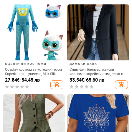
СЦЕНИЧНИ КОСТЮМИ
ДАМСКИ САКА
Cosplay костюм за котешки герой
Слим-фит блейзер, женски
SuperKitties – унисекс, Milk Silk
костюм в корейски стил, с яка на
материал, полиестер 70–80%, за
костюм, копчета в един ред,
27.84
€
/
54.45 лв
33.54
€
/
65.60 лв
игри и аниме ролеви изпълнения,
полиестерна материя
add_shopping_cart
add_shopping_cart
2024 пролет