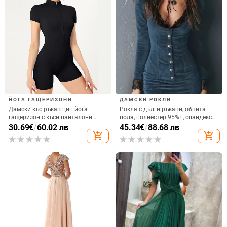
ЙОГА ГАЩЕРИЗОНИ
ДАМСКИ РОКЛИ
Дамски къс ръкав цип йога
Рокля с дълги ръкави, обвита
гащеризон с къси панталони
пола, полиестер 95%+, спандекс
(Супер еластичен, дишащ, тънък;
съдържание, кръпкова изработка,
30.69
€
/
60.02 лв
45.34
€
/
88.68 лв
плат от нейлон, подобен на
дълбоко V-образно деколте
add_shopping_cart
add_shopping_cart
облак; 75% нейлон, 25% спандекс;
Къс ръкав дизайн; Подходящ за
бягане, фитнес, колоездене,
танци)