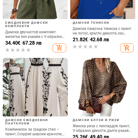
ЕЖЕДНЕВНИ ДАМСКИ
ДАМСКИ ТЕНИСКИ
КОМПЛЕКТИ
Дамска памучна тениска с принт
Дамски двучастов комплект:
на лотос, кръгло деколте, къс
жилетка без ръкави с V-образно
ръкав (памук ≥95%, принт на
21.82
€
/
42.68 лв
деколте и къси панталони,
34.40
€
/
67.28 лв
лотос, кръгло деколте, къс ръкав)
декоративни копчета, полиестер-
add_shopping_cart
add_shopping_cart
спандекс, лято 2024
ДАМСКИ ЕЖЕДНЕВНИ
ДАМСКИ БЛУЗИ И РИЗИ
ПАНТАЛОНИ
Женска риза с леопардов принт,
Комбинезон за градски стил –
V-образно деколте, дълги ръкави,
принт, Cropped широки крачоли,
полиестер
25.26
€
/
49.40 лв