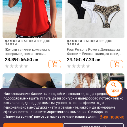
ДАМСКИ БАНСКИ ОТ ДВЕ
ДАМСКИ БАНСКИ ОТ ДВЕ
ЧАСТИ
ЧАСТИ
Женски танкини комплект с
Four Persons Powers Долнище за
презрамки, полка точки,
бански – Висока талия, за жени,
двучастен бански в стил
найлон 80% с подплата 20%, за
28.89
€
/
56.50 лв
24.15
€
/
47.23 лв
Европейски и Американски
плуване
add_shopping_cart
add_shopping_cart
search
Търси
Ние използваме бисквитки и подобни технологии, за да предоставяме и
подобряваме нашата Услуга, да ви осигурим най-доброто потребителско
изживяване, да поддържаме сигурността на платформата, да
персонализираме съдържанието и рекламите, както и да измерваме
ефективността на нашите маркетингови кампании. С избора на
Виж повече
„Приемам всички“ вие се съгласявате ние и нашите доверени партньори
да съхраняваме бисквитки и подобни технологии на вашето устройство
за рекламни и аналитични цели. Можете по всяко време да управлявате