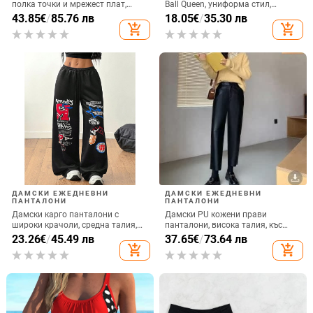
полка точки и мрежест плат,
Ball Queen, униформа стил,
ръкави фенер, тясна талия,
полиестерова материя 90–95%
43.85
€
/
85.76 лв
18.05
€
/
35.30 лв
кройка bodycon, дължина миди
add_shopping_cart
add_shopping_cart
ДАМСКИ ЕЖЕДНЕВНИ
ДАМСКИ ЕЖЕДНЕВНИ
ПАНТАЛОНИ
ПАНТАЛОНИ
Дамски карго панталони с
Дамски PU кожени прави
широки крачоли, средна талия,
панталони, висока талия, къс
дълги, 95% полиестер, без
крачол, ретро стил, изчистен
23.26
€
/
45.49 лв
37.65
€
/
73.64 лв
намачкване, леко еластични
силует, есенно-зимна 2025
add_shopping_cart
add_shopping_cart