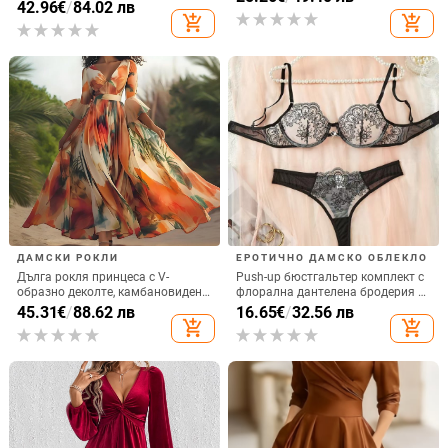
талия с връзка в средата,
42.96
€
/
84.02 лв
копринено-лъскав завършек, TR
add_shopping_cart
add_shopping_cart
плат (полиестер/найлон)
ДАМСКИ РОКЛИ
ЕРОТИЧНО ДАМСКО ОБЛЕКЛО
Дълга рокля принцеса с V-
Push-up бюстгальтер комплект с
образно деколте, камбановиден
флорална дантелена бродерия и
ръкав и висока талия,
прозрачен мрежест панел –
45.31
€
/
88.62 лв
16.65
€
/
32.56 лв
геометричен принт, полиестер
полиестер 90–95%
add_shopping_cart
add_shopping_cart