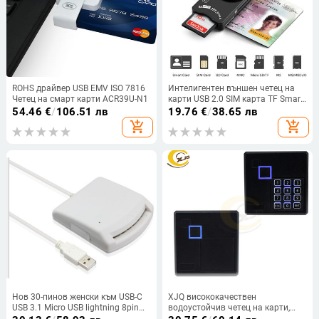
ROHS драйвер USB EMV ISO 7816
Интелигентен външен четец на
Четец на смарт карти ACR39U-N1
карти USB 2.0 SIM карта TF Smart
Memory Card Reader Adapter Flash
54.46
€
/
106.51 лв
19.76
€
/
38.65 лв
Drive Cardreader Adapter for
add_shopping_cart
add_shopping_cart
Computer
Нов 30-пинов женски към USB-C
XJQ висококачествен
USB 3.1 Micro USB lightning 8pin
водоустойчив четец на карти,
тип C мъжки къс кабел за
RFID 125 KHz/13.56MHZ четец на