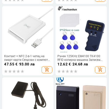
Контакт + NFC 2-в-1 четец на
Ръчен 125KHz EM4100 TK4100
смарт карти Свързан с компютър
RFID копирна машина Записващо
четец/записвач на смарт карти с
устройство Дубликатор
47.55
€
/
93.00 лв
12.62
€
/
24.68 лв
двоен интерфейс Контакт PCSC
Програматор Четец EM4305
add_shopping_cart
add_shopping_cart
четец на смарт карти
T5577 Презаписваем ID
Интелигентни ключодържатели
Карта с етикет