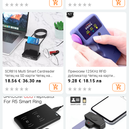
Биометричен скенер за
Безплатна доставка
add_shopping_cart
add_shopping_cart
Windows10 Hello лаптоп
SCR816 Multi Smart Cardreader
Преносим 125KHz RFID
Четец на SD карти Четец на
дубликатор Четец на карти
смарт камера Четци на карти
EM4100 Копирна машина Писач
18.56
€
/
36.30 лв
9.28
€
/
18.15 лв
Адаптер за Windows 10 8 7 XP
Видео програмист T5577
add_shopping_cart
add_shopping_cart
Max OS Linux
Презаписваем ID
ключодържатели EM4305 Карта
с етикети