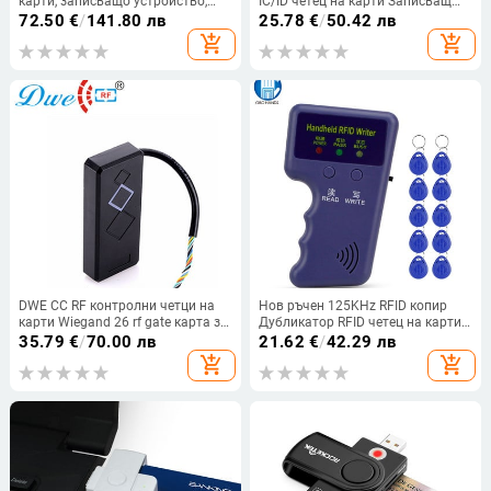
карти, записващо устройство,
IC/ID четец на карти Записващ
дубликатор, 125K 13,56MHz RFID
копир Дубликатор 125Khz
72.50
€
/
141.80 лв
25.78
€
/
50.42 лв
копир, USB Fob, програматор,
13.56MHZ Дубликатор на карти
add_shopping_cart
add_shopping_cart
копиращ шифрован репликатор
за контрол на достъпа
на ключове
DWE CC RF контролни четци на
Нов ръчен 125KHz RFID копир
карти Wiegand 26 rf gate карта за
Дубликатор RFID четец на карти
контрол на достъпа RFID четец
Писач EM Card Cloner
35.79
€
/
70.00 лв
21.62
€
/
42.29 лв
125khz
Програматор Презаписваем
add_shopping_cart
add_shopping_cart
EM4305/T5577 Ключодържатели