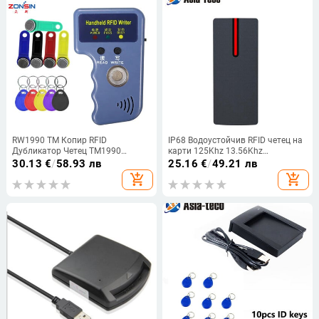
RW1990 TM Копир RFID
IP68 Водоустойчив RFID четец на
Дубликатор Четец TM1990
карти 125Khz 13.56Khz
ibutton DS-1990A I-Button
Безконтактна карта за контрол
30.13
€
/
58.93 лв
25.16
€
/
49.21 лв
Handheld 125KHz T5577 EM4305
на достъпа Подчинен четец
add_shopping_cart
add_shopping_cart
EM4100 Ключове Tag Card
Поддръжка на Wiegand 26/34
изход