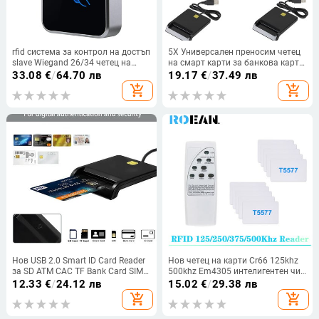
rfid система за контрол на достъп
5X Универсален преносим четец
slave Wiegand 26/34 четец на
на смарт карти за банкова карта
карти за контрол на достъпа 125
Card ID CAC DNIE ATM IC Четец на
33.08
€
/
64.70 лв
19.17
€
/
37.49 лв
khz 13.56 mhz четец на rfid карти
SIM карти за Android телефони
add_shopping_cart
add_shopping_cart
Таблет
Нов USB 2.0 Smart ID Card Reader
Нов четец на карти Cr66 125khz
за SD ATM CAC TF Bank Card SIM
500khz Em4305 интелигентен чип
Card Reader USB-CCID ISO
клонинг дубликатор T5577 ключ
12.33
€
/
24.12 лв
15.02
€
/
29.38 лв
Connector за Windows
копирна машина Em4100 Tk4100
add_shopping_cart
add_shopping_cart
ID значка програмист писател