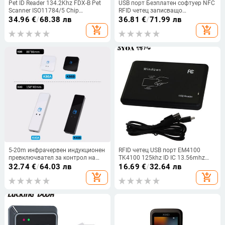
Pet ID Reader 134.2Khz FDX-B Pet
USB порт Безплатен софтуер NFC
Scanner ISO11784/5 Chip
RFID четец записващо
Transponder Animal RfID USB Dog
устройство за rfid nfc карта
34.96
€
/
68.38 лв
36.81
€
/
71.99 лв
Cat Horse Handheld Led Scanner
копирна машина клониране крак
add_shopping_cart
add_shopping_cart
5-20m инфрачервен индукционен
RFID четец USB порт EM4100
превключвател за контрол на
TK4100 125khz ID IC 13.56mhz
достъпа/бутон за изход/LED
S50 S70 Прозорец за поддръжка
32.74
€
/
64.03 лв
16.69
€
/
32.64 лв
лампа/без докосване
на безконтактни карти Linux
add_shopping_cart
add_shopping_cart