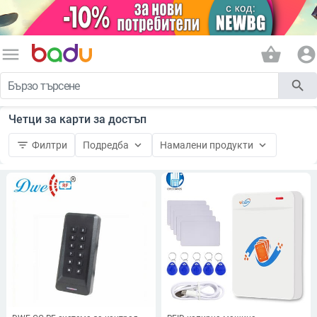
menu
shopping_basket
account_circle
search
Четци за карти за достъп
filter_list
keyboard_arrow_down
keyboard_arrow_down
Филтри
Подредба
Намалени продукти