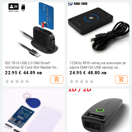
ISO 7816 USB 2.0 SIM Smart
125Khz RFID четец на ключове за
Universal ID Card Slot Reader for
карти EM4100 USB сензор за
Bank Card ATM IC/ID CAC TF
близост Smart 13.56MHZ четец на
22.95
€
/
44.89 лв
24.95
€
/
48.80 лв
Cardreaders Adapter Memory Card
карти за ключ за карта за
add_shopping_cart
add_shopping_cart
контрол на достъпа