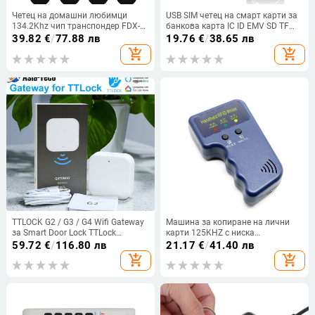
Четец на домашни любимци
USB SIM четец на смарт карти за
134.2Khz чип транспондер FDX-B
банкова карта IC ID EMV SD TF
скенер за домашни любимци
MMC Type-C OTG флаш
39.82
€
/
77.88 лв
19.76
€
/
38.65 лв
ISO11784/5 Animal RDID USB куче
устройство Адаптер за четец на
add_shopping_cart
add_shopping_cart
котка кон ръчен микрочип скенер
карти за Windows 7 8 10 Mac OS
TTLOCK G2 / G3 / G4 Wifi Gateway
Машина за копиране на лични
за Smart Door Lock TTLock
карти 125KHZ с ниска
Дистанционно управление за
радиочестота, ключодържател за
59.72
€
/
116.80 лв
21.17
€
/
41.40 лв
мобилен телефон LOCK
карта, контрол на достъпа,
add_shopping_cart
add_shopping_cart
Отключване Bluetooth към Wifi
асансьор, отдаване под наем,
конвертор
копирна машина за карти за
посещаемост