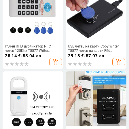
Ръчен RFID дубликатор NFC
USB четец на карти Copy Writer
четец 125Khz T5577 Writer
T5577 четец на карти Rfid
13.56Mhz UID Smart Chip Card Key
копирна машина 125 Khz
28.14
€
/
55.04 лв
29.18
€
/
57.07 лв
Cloner Програматор Копир
Em4305 Tag Programmer Burner
add_shopping_cart
add_shopping_cart
Home Security Контрол на
достъпа