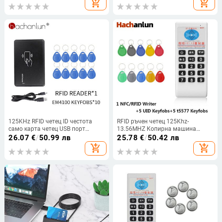
add_shopping_cart
add_shopping_cart
Programmer
125KHz RFID четец ID честота
RFID ръчен четец 125Khz-
само карта четец USB порт
13.56MHZ Копирна машина
програматор за смарт карти +10
Дубликатор Cloner RFID NFC ID/IC
26.07
€
/
50.99 лв
25.78
€
/
50.42 лв
бр em4100 ключодържатели
Четец и запис на карти Четец на
add_shopping_cart
add_shopping_cart
Етикет
карти Писач