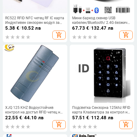
RC522 RFID NFC четец RF IC карта
Мини баркод скенер USB
Индуктивен сензорен модул за
кабелен/Bluetooth/ 2.4G безжичен
Arduino модул + S50 карта +
1D 2D скенер QR PDF417 EAN13
5.38
€
/
10.52 лв
67.73
€
/
132.47 лв
ключодържатели
Data Matrix Баркод четец
add_shopping_cart
add_shopping_cart
XJQ 125 KHZ Водоустойчив
Подсветка Сензорна 125khz RFID
контрол на достъп RFID четец на
карта Клавиатура за контрол на
карти с wiegand 26/34 система за
достъпа WG 26 изход Аларма
22.55
€
/
44.10 лв
57.51
€
/
112.48 лв
сигурност на вратите Mifare IC
против разглобяване
add_shopping_cart
add_shopping_cart
четец на карти