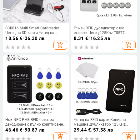
SCR816 Multi Smart Cardreader
Ръчен RFID дубликатор с uid
Четец на SD карти Четец на
етикети Четец 125Khz T5577
смарт камера Четци на карти
Писател 13.56Mhz UID Smart Chip
18.56
€
/
36.30 лв
8.31
€
/
16.25 лв
Адаптер за Windows 10 8 7 XP
Card Key Cloner Програматор
add_shopping_cart
add_shopping_cart
Max OS Linux
Копир
Нов NFC PM3 RFID четец за
Четец на RFID карти Копирна
декодиране с пълно криптиране
машина Дубликатор 125KHz
Дубликатор на смарт чип карти
Ключодържател NFC Четец на
46.46
€
/
90.87 лв
29.44
€
/
57.58 лв
13,56 Mhz записващо устройство
смарт карти Писател 13.56MHz
add_shopping_cart
add_shopping_cart
1K Ключова значка S50 Копирна
Криптиран програматор uid