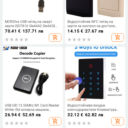
MCR35xx USB четец на смарт
Водоустойчив NFC четец на
карти ISO7816 Sle4442 Sle4428
карти за контрол на достъпа
четец на карти Writer
125kHz 13.56MHz Wiegand 26/34
70.41
€
/
137.71 лв
14.15
€
/
27.67 лв
четец на карти за система за
add_shopping_cart
add_shopping_cart
контрол на достъпа
USB UID 13.56Mhz M1 Card Reader
Водоустойчиви входни
Writer rfid копирна машина
ключодържатели Клавиатура
Дубликатор NFC RFID четец на
RFID карта Отварачка за порта
26.94
€
/
52.69 лв
32.12
€
/
62.82 лв
смарт карти Writer Криптиран
за достъп Контрол на достъпа
add_shopping_cart
add_shopping_cart
програмист
Комплект за заключване на
врата