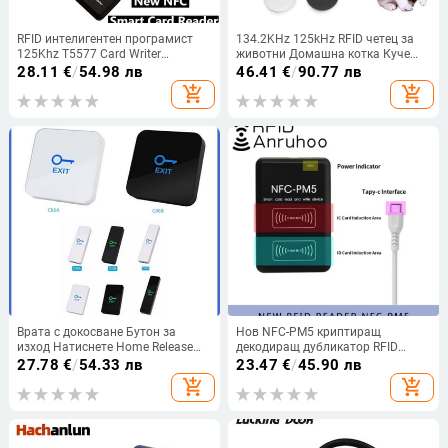
RFID интелигентен програмист
134.2KHz 125kHz RFID четец за
125Khz T5577 Card Writer
животни Домашна котка Куче
13.56Mhz Четец на ключове за
Микрочип скенер FDX-B стъклен
28.11
€
/
54.98 лв
46.41
€
/
90.77 лв
криптиране IC ID Token Copier
чип USB/Bluetooth/2.4G Четец на
add_shopping_cart
add_shopping_cart
NFC чип Tag USB Дубликатор
етикети за животни
Врата с докосване Бутон за
Нов NFC-PM5 криптиращ
изход Натиснете Home Release
декодиращ дубликатор RFID
Превключвател Панел за
четец на карти за контрол на
27.78
€
/
54.33 лв
23.47
€
/
45.90 лв
контрол на достъпа LED светлина
достъпа S50 UID Smart Chip Tag
add_shopping_cart
add_shopping_cart
Writer ICID честотен копир