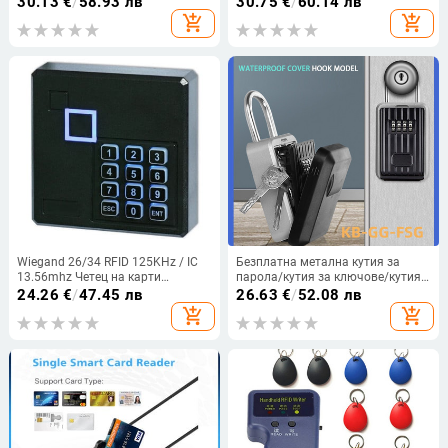
30.13
€
/
58.93 лв
30.75
€
/
60.14 лв
зареждане за Huawei Samsung
карти за контрол на достъпа с
add_shopping_cart
add_shopping_cart
Mac Onplus
wiegand 26/34 GB-R102A
Wiegand 26/34 RFID 125KHz / IC
Безплатна метална кутия за
13.56mhz Четец на карти
парола/кутия за ключове/кутия
Клавиатура Четец за контрол на
за съхранение
24.26
€
/
47.45 лв
26.63
€
/
52.08 лв
достъпа Цвят Черен
add_shopping_cart
add_shopping_cart