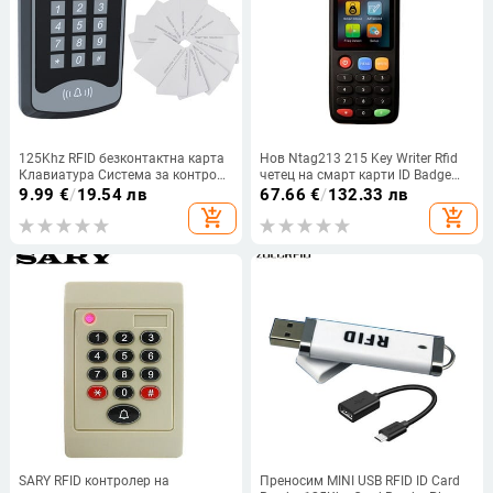
125Khz RFID безконтактна карта
Нов Ntag213 215 Key Writer Rfid
Клавиатура Система за контрол
четец на смарт карти ID Badge
на достъпа Устройство Машина
Копирно устройство 13.56mhz
9.99
€
/
19.54 лв
67.66
€
/
132.33 лв
Четец на RFID карти Система за
Nfc декодер Дубликатор Ic Id Chip
add_shopping_cart
add_shopping_cart
заключване на врата 1000
Tag Clone X7
потребителски ключодържатели
Капак
SARY RFID контролер на
Преносим MINI USB RFID ID Card