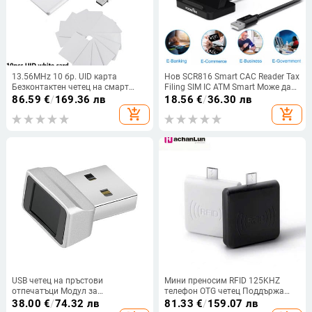
13.56MHz 10 бр. UID карта
Нов SCR816 Smart CAC Reader Tax
Безконтактен четец на смарт
Filing SIM IC ATM Smart Може да
карти Записващ RFID Копирна
се използва за карта за
86.59
€
/
169.36 лв
18.56
€
/
36.30 лв
машина Дубликатор
универсален достъп State ID
add_shopping_cart
add_shopping_cart
National ID Card
USB четец на пръстови
Мини преносим RFID 125KHZ
отпечатъци Модул за
телефон OTG четец Поддържа
отключване без парола
Windows / Android USB четец
38.00
€
/
74.32 лв
81.33
€
/
159.07 лв