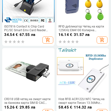
ISO7816 Contact Ic Chip Card
RFID дубликатор Четец на карти
PC/SC Smart Emv Card Reader
125KHz EM4100 Копирна
DCR31
машина Видеопрограматор
34.54
€
/
67.55 лв
16.14
€
/
31.57 лв
T5577 Презаписваем ID
add_shopping_cart
add_shopping_cart
ключодържатели EM4305 Карта
с етикети
CR318 USB четец на смарт карти
Нов RFID ACR122U NFC Четец на
за банкова карта SIM ID CAC
смарт карти Писач 13.56Mhz
конектор адаптер за компютър
Копирна машина Дубликатор 1k
15.26
€
/
29.85 лв
58.45
€
/
114.32 лв
S50 Key UID Clone Duplicate Label