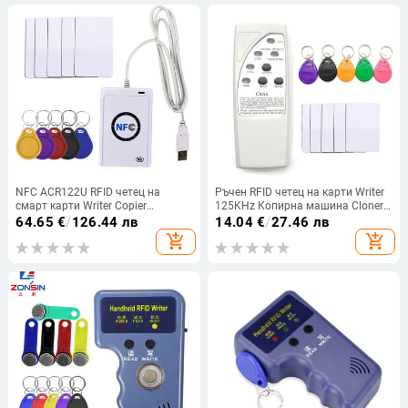
NFC ACR122U RFID четец на
Ръчен RFID четец на карти Writer
смарт карти Writer Copier
125KHz Копирна машина Cloner
Duplicator writable clone software
Дубликатор ID тагове EM4305
64.65
€
/
126.44 лв
14.04
€
/
27.46 лв
USB S50 13.56mhz ISO
T5577 RFID Tag Key Card Keyfob
add_shopping_cart
add_shopping_cart
14443+5pcs UID Tag