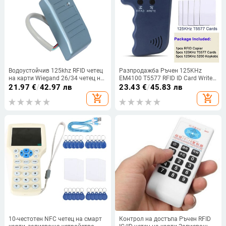
Водоустойчив 125khz RFID четец
Разпродажба Ръчен 125KHz
на карти Wiegand 26/34 четец на
EM4100 T5577 RFID ID Card Writer
карти LED индикатори Сигурен
Копирна машина Дубликатор
21.97
€
/
42.97 лв
23.43
€
/
45.83 лв
четец за контрол на достъпа
Повтарящ се програмист за
add_shopping_cart
add_shopping_cart
Office Home Security
10-честотен NFC четец на смарт
Контрол на достъпа Ръчен RFID