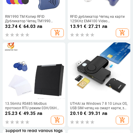
RW1990 TM Копир RFID
RFID дубликатор Четец на карти
Дубликатор Четец TM1990
125KHz EM4100 Video
ibutton DS-1990A I-Button
Programmer Writer T5577
32.74
€
/
64.03 лв
13.91
€
/
27.21 лв
Handheld 125KHz T5577 EM4305
Repetitive Wipe type Writer 125K
add_shopping_cart
add_shopping_cart
EM4100 Ключове Tag Card
Handheld ID Keychain
13.56mhz RS485 Modbus
UTHAI за Windows 7 8 10 Linux OS,
протокол RTU режим 03H/06H
USB SIM четец на смарт карти, за
Четец на карти 125Khz RFID
банкова карта IC / ID EMV SD TF
25.23
€
/
49.35 лв
20.10
€
/
39.31 лв
безконтактен IC Четец на карти
MMC четец на карти USB-CCID ISO
add_shopping_cart
add_shopping_cart
за контрол на достъпа
7816