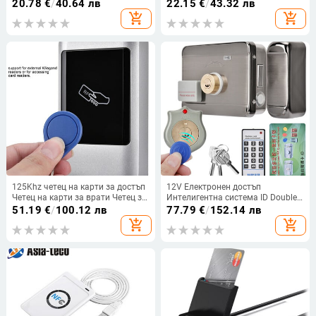
смарт чип карти Записващ
контрол на достъпа на вратата
20.78
€
/
40.64 лв
22.15
€
/
43.32 лв
Програматор + CD драйвер +
Клавиатура IC Четец Wiegand 26
add_shopping_cart
add_shopping_cart
2PCS SLE4442 чип карти
34-битов RFID четец на карти
125Khz четец на карти за достъп
12V Електронен достъп
Четец на карти за врати Четец за
Интелигентна система ID Double
RFID четец Външен Wiegand
12V Intelligent Smart
51.19
€
/
100.12 лв
77.79
€
/
152.14 лв
Водоустойчива смарт карта за
add_shopping_cart
add_shopping_cart
управление на достъпа до врати