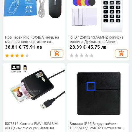
Нов черен Rfid FDX-B/A четец на
RFID 125Khz 13.56MHZ Копирна
микрочипове за етикети на
машина Дубликатор Cloner
животни ISO чип OLED скенер за
Ръчен NFC IC четец на карти и
38.81
€
/
75.91 лв
23.39
€
/
45.75 лв
домашни кучета 134.2khz за Rfid
записващ Дубликатор на карти
add_shopping_cart
add_shopping_cart
стъклени етикети микрочипове
за контрол на достъпа
за животни
ISO7816 Контакт EMV USIM SIM
Близост IP65 Водоустойчив
eID Данък върху уеб Четец на
13.56MHZ/125KHZ Система за