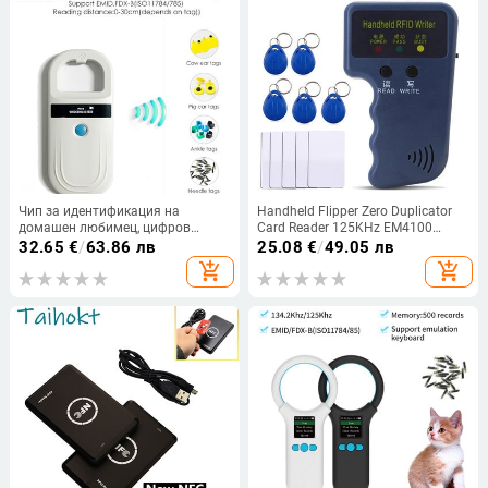
Чип за идентификация на
Handheld Flipper Zero Duplicator
домашен любимец, цифров
Card Reader 125KHz EM4100
скенер, USB RFID, куче, котка,
Video Programmer Writer T5577
32.65
€
/
63.86 лв
25.08
€
/
49.05 лв
животно, ръчен 134,2 KHz
Repetitive Wipe Handheld RFID
add_shopping_cart
add_shopping_cart
идентификационен етикет, чип за
Writer
четец на карти