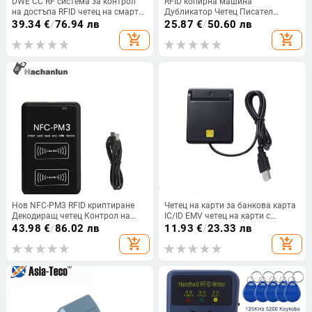
DWE CC RF система за контрол
RFID копирна машина
на достъпа RFID четец на смарт
Дубликатор Четец Писател
карти 13,56 mhz водоустойчив
125KHz 13.56MHz USB
39.34
€
/
76.94 лв
25.87
€
/
50.60 лв
Wiegand 34 D802A-M
програматор Ключодържатели
add_shopping_cart
add_shopping_cart
UID T5577 Презаписваема
поддръжка NFC телефон /
маншет
Нов NFC-PM3 RFID криптиране
Четец на карти за банкова карта
Декодиращ четец Контрол на
IC/ID EMV четец на карти с
достъпа IC/ID интелигентен чип
високо качество за Windows 7 8
43.98
€
/
86.02 лв
11.93
€
/
23.33 лв
Дубликатор на карти 13.56Mhz
10 за Linux OS USB-CCID ISO 7816
add_shopping_cart
add_shopping_cart
Писащ ключ Бадж Етикет
Копирна машина