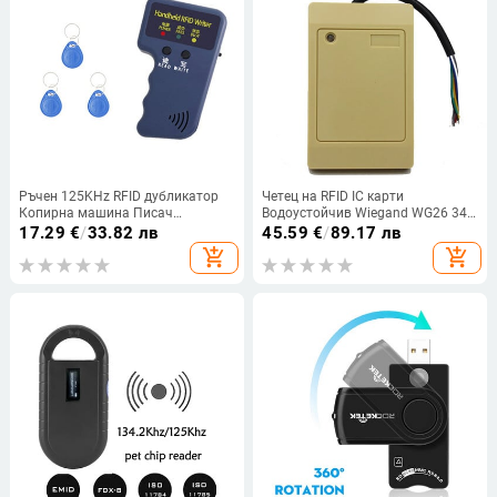
Ръчен 125KHz RFID дубликатор
Четец на RFID IC карти
Копирна машина Писач
Водоустойчив Wiegand WG26 34
Програматор Четец Ключове
125Khz 13.56Mhz Четец за
17.29
€
/
33.82 лв
45.59
€
/
89.17 лв
Карти Костюми RFID Writer
близост за система за контрол
add_shopping_cart
add_shopping_cart
Копирна машина Четци
на достъпа
Дубликатор