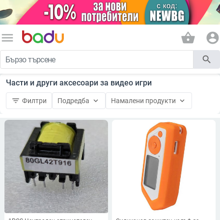
menu
shopping_basket
account_circle
search
Части и други аксесоари за видео игри
filter_list
keyboard_arrow_down
keyboard_arrow_down
Филтри
Подредба
Намалени продукти