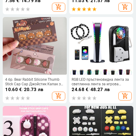
7.56
€
/
14.79 лв
11.03
€
/
21.57 лв
кабел за PS5 V1 V2 контролер
Nintendo Gameboy GBC GBP
add_shopping_cart
add_shopping_cart
4 бр. Bear Rabbit Silicone Thumb
RGB LED пръстеновидна лента за
Stick Cap Cap Джойстик Капак за
светлинна лента за игрова
Switch NS Oled/Lite Joy-con
конзола PS5 8-цветна светлинна
10.60
€
/
20.73 лв
24.68
€
/
48.27 лв
Controller Мек протектор Калъф
лента за пикап с дистанционно
add_shopping_cart
add_shopping_cart
управление за Sony PS5 Host