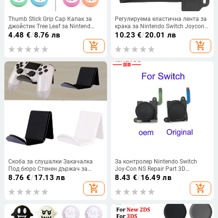
Thumb Stick Grip Cap Капак за
Регулируема еластична лента за
джойстик Tree Leaf за Nintend
крака за Nintendo Switch Joycon
Switch Lite Joy-Con Controller
Ring Fit Приключенска игра
4.48
€
/
8.76 лв
10.23
€
/
20.01 лв
Gamepad Thumbstick Case
Аксесоари за халки за краката
add_shopping_cart
add_shopping_cart
Скоба за слушалки Закачалка
За контролер Nintendo Switch
Под бюро Стенен държач за
Joy-Con NS Repair Part 3D
слушалки Кука Слушалки
джойстик с гъвкав кабел За
8.76
€
/
17.13 лв
8.43
€
/
16.49 лв
Дисплей Стойка за X-box One
части на контролера Switch Joy
add_shopping_cart
add_shopping_cart
PS5/Игри
Con