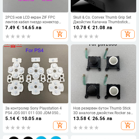
2PCS нов LCD екран ZIF FPC
Skull & Co. Convex Thumb Grip Set
лентов кабел гнездо конектор
Джойстик Капачка Thumbstick
скоба -за Nintendo Switch / Switch
Cover за Xbox One Xbox Series X/S
7.49
€
/
14.65 лв
10.78
€
/
21.08 лв
Lite LCD Display Port Socket
контролер
add_shopping_cart
add_shopping_cart
За контролер Sony Playstation 4
Нов резервен бутон Thumb Stick
PS4 JDS 001 011 030 JDM 050
3D аналогов джойстик Rocker за
055 Проводими силиконови
PS Vita PSVITA PSV 2000 черно-
5.14
€
/
10.05 лв
13.58
€
/
26.56 лв
гумени подложки за бутони
бял оригинал
add_shopping_cart
add_shopping_cart
Dualshock 4 L2 R2