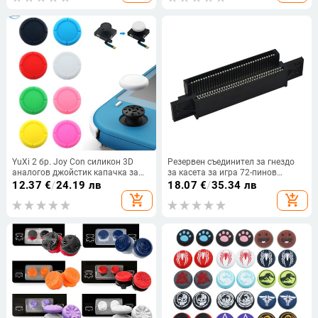
YuXi 2 бр. Joy Con силикон 3D
Резервен съединител за гнездо
аналогов джойстик капачка за
за касета за игра 72-пинов
палец капак капак модул модул
конектор за конзола NES
12.37
€
/
24.19 лв
18.07
€
/
35.34 лв
за Nintend Switch NS Joy-Con
add_shopping_cart
add_shopping_cart
контролер