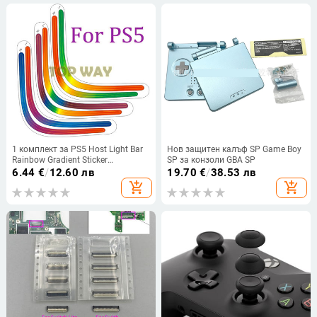
1 комплект за PS5 Host Light Bar
Нов защитен калъф SP Game Boy
Rainbow Gradient Sticker
SP за конзоли GBA SP
Самозалепващи стикери LED
6.44
€
/
12.60 лв
19.70
€
/
38.53 лв
Lightbar за playstation 5
add_shopping_cart
add_shopping_cart
Аксесоари за игри