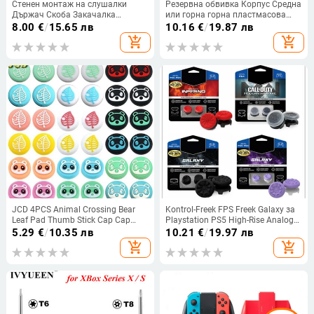
Стенен монтаж на слушалки
Резервна обвивка Корпус Средна
Държач Скоба Закачалка
или горна горна пластмасова
Поставка за съхранение за PS5
рамка За 3DS XL за 3dsxl корпус
8.00
€
/
15.65 лв
10.16
€
/
19.87 лв
Хост Поддръжка на слушалки
бял/черен
add_shopping_cart
add_shopping_cart
Кука Конзола Геймпад Аксесоари
за игри
JCD 4PCS Animal Crossing Bear
Kontrol-Freek FPS Freek Galaxy за
Leaf Pad Thumb Stick Cap Cap
Playstation PS5 High-Rise Analog
Джойстик Капак за Nintend
Stick PS4 Joystick Controller
5.29
€
/
10.35 лв
10.21
€
/
19.97 лв
Switch NS Lite Joy-Con контролер
Performance Command Stick
add_shopping_cart
add_shopping_cart
Game