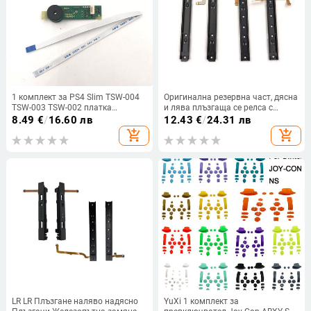
1 комплект за PS4 Slim TSW-004
Оригинална резервна част, дясна
TSW-003 TSW-002 платка
и лява плъзгаща се релса с
Превключвател за включване/
гъвкав кабел Фиксираща част за
8.49
€
/
16.60 лв
12.43
€
/
24.31 лв
изключване Бутон за изваждане
Nintendo Switch OLED конзола NS
add_shopping_cart
add_shopping_cart
на захранването ПХБ платка с
Rebuild Track
гъвкав кабел
LR LR Плъзгане наляво надясно
YuXi 1 комплект за