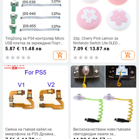
TingDong за PS4 контролер Micro
2бр. Cherry Pink Lemon за
USB платка за зареждане Порт
Nintendo Switch Lite OLED
гнездо жак Докинг станция 12Pin
аналогова ръкохватка за палец
5.87
€
/
11.48 лв
7.09
€
/
13.87 лв
14Pin JDS 001 011 030 040 055
Nintend Swith Joy Con JoyCon
add_shopping_cart
add_shopping_cart
Съединителен кабел
Controller Джойстик Cap Game
Смяна на гъвкав кабел на
Висококачествени нови гъвкави
микрофона за PS5 Дръжка
светодиодни лампи за
Вътрешен микрофон лентов
осветление на червей за конзола