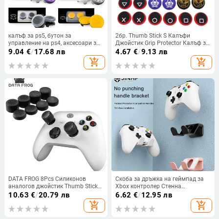
калъф за ps5, бутон за
2бр. Thumb Stick S Калъфи
управление на ps4, аксесоари за
Джойстик Grip Protector Калъф за
контролер за видеоигри
PS5 PS4 Switch Pro Xbox 360
9.04
€
/
17.68 лв
4.67
€
/
9.13 лв
Силиконов Thumbstick Джойстик
add_shopping_cart
add_shopping_cart
Капак
DATA FROG 8Pcs Силиконов
Скоба за дръжка на геймпад за
аналогов джойстик Thumb Stick
Xbox контролер Стенна
за PS4/PS5 контролер Резервни
закачалка за слушалки Държач
10.63
€
/
20.79 лв
6.62
€
/
12.95 лв
части за PS4 Thumb Grip
за слушалки Стойка за геймпад
add_shopping_cart
add_shopping_cart
Аксесоари 2023
за аксесоари за PS5/PS4