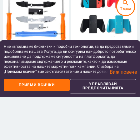
search
Търси
IVYUEEN 2 комплекта RB LB
Гореща продажба Държач за
Ние използваме бисквитки и подобни технологии, за да предоставяме и
Bumpers Buttons за Microsoft XBox
скоба за удобна дръжка за
подобряваме нашата Услуга, да ви осигурим най-доброто потребителско
Series XS Controller Trigger Button
Nintendo Nintend Switch Joy-Con
7.91
€
/
15.47 лв
8.51
€
/
16.64 лв
изживяване, да поддържаме сигурността на платформата, да
Среден държач с инструмент за
Пластмасов държач за скоба за
add_shopping_cart
add_shopping_cart
персонализираме съдържанието и рекламите, както и да измерваме
отвертка
дръжка
ефективността на нашите маркетингови кампании. С избора на
Виж повече
„Приемам всички“ вие се съгласявате ние и нашите доверени партньори
да съхраняваме бисквитки и подобни технологии на вашето устройство
за рекламни и аналитични цели. Можете по всяко време да управлявате
УПРАВЛЯВАЙ
ПРИЕМИ ВСИЧКИ
своите предпочитания, като натиснете „Управлявай предпочитанията“.
ПРЕДПОЧИТАНИЯТА
За повече информация, моля, вижте нашата
Политика за защита на
данните
.
2 бр. Капачки за удължители за
Контролер за ръкохватка за игри