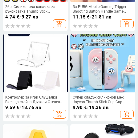
2бр. Силиконова капачка за
За PUBG Mobile Gaming Trigger
ръкохватка Thumb Stick
Shooting Button Handle Game
Водоустойчива Подходяща за NS
Joystick Gamepad Aim Trigger L1
4.74
€
/
9.27 лв
11.15
€
/
21.81 лв
PRO/XBOX/PS4/PS5/PS3
R1 Key Button за IPhone Android
add_shopping_cart
add_shopping_cart
Аксесоари за PS4
Контролер за игри Слушалки
Супер сладък силиконов мек
Висяща стойка Държач Стенен
Joycon Thumb Stick Grip Cap
монтаж Поставка за дисплей за
Капак за джойстик за Switch Oled
9.59
€
/
18.76 лв
9.90
€
/
19.36 лв
PS4 Switch Контролер за игри
NS Lite Joycon Controller
add_shopping_cart
add_shopping_cart
Слушалки Лепилен държач
Thumbstick Case