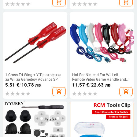
add_shopping_cart
add_shopping_cart
1 Cross Tri Wing + Y Tip отвертка
Hot For Nintend For Wii Left
за Wii за Gameboy Advance SP
Remote Video Game Handle and
Nunchuck Controller Gamepad
5.51
€
/
10.78 лв
11.57
€
/
22.63 лв
add_shopping_cart
add_shopping_cart