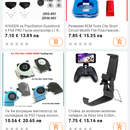
IVYUEEN за PlayStation Dualshock
Резервен RCM Tools Clip Short
4 PS4 PRO Тънък контролер L1 R1
Circuit Modify File Пластмасов
L2 R2 Бутони за задействане
джиг конектор за Nintend Switch
7.10
€
/
13.89 лв
7.85
€
/
15.35 лв
Аналогов стик Ремонт на
add_shopping_cart
add_shopping_cart
проводяща гума
7w 9w вътрешен вентилатор за
Стойка за мобилен мобилен
охлаждане за PS2 тънка конзола
телефон за Xbox One S/Slim
70000 7000x 90000 серия
контролер, държач за смартфон
10.56
€
/
20.65 лв
7.75
€
/
15.16 лв
вътрешен охладител Вентилатор
за за Xbox One, тънък геймпад,
add_shopping_cart
add_shopping_cart
Резервни аксесоари за радиатор
джойстик, държач за клипс