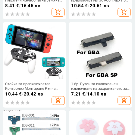
Плъзгачи Железопътна замяна
превключвател Joy-Con ABXY SL
за превключвател NS
SR Насочващ ключ Home Button
8.41
€
/
16.45 лв
10.54
€
/
20.61 лв
Оригинална конзолна релса за
Controller ZL ZR LR Бутони за
add_shopping_cart
add_shopping_cart
NS JoyCon Controller track Slider M
задействане за NS Joycon
Стойка за превключвател
1 бр. Бутон за включване и
Контролер Монтиране Ръчна
изключване на захранването за
ръкохватка Съвместим Nintendo
Gameboy Advance GBA за
10.44
€
/
20.42 лв
7.21
€
/
14.10 лв
Switch LiteConsole Геймпад За NS
резервни части за GBA SP
add_shopping_cart
add_shopping_cart
Държач за клипс