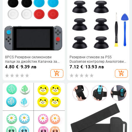
8PCS Резервни силиконови
Резервни стикове за PS5
палци за джойстик Капачка за
Dualsense контролер Аналогови
капачка за Nintend Switch
стикове за ръкохватки Части за
4.80
€
/
9.39 лв
7.12
€
/
13.93 лв
Контролер Защита силиконови
захващане Отвертка Комплект за
add_shopping_cart
add_shopping_cart
капачки за стик за Joycon
ремонт Аксесоар