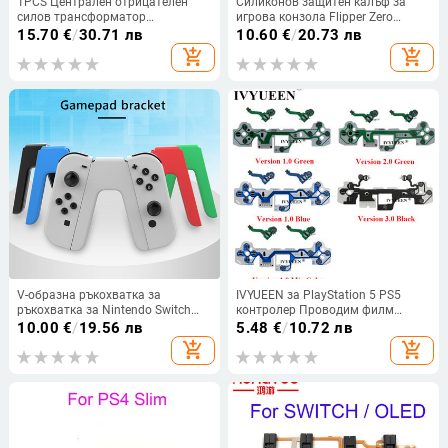
1PCS Централен отрицателен
Силиконов защитен калъф за
силов трансформатор
игрова конзола Flipper Zero
80GL42T916L 80GL42T916
Защитен капак Противоплъзгащ
15.70
€
/
30.71 лв
10.60
€
/
20.73 лв
80TL42T916L 80TL42T916
калъф за аксесоари за игри
add_shopping_cart
add_shopping_cart
715T2690-2 Отрицателен силов
Flipper Zero
трансформатор
V-образна ръкохватка за
IVYUEEN за PlayStation 5 PS5
ръкохватка за Nintendo Switch
контролер Проводим филм
JoyCon Controller Dock за switch
Клавиатура Гъвкав кабел за
10.00
€
/
19.56 лв
5.48
€
/
10.72 лв
Dock Station за NS Gamepad
Dualsense 5 DS5 Control Ribbon
add_shopping_cart
add_shopping_cart
Стойка Стойка Аксесоари
Circuit Board