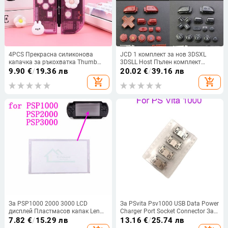
4PCS Прекрасна силиконова
JCD 1 комплект за нов 3DSXL
капачка за ръкохватка Thumb
3DSLL Host Пълен комплект
Stick Калъф за джойстик за NS
Пълен D Pad ABXYLR ZL ZR Home
9.90
€
/
19.36 лв
20.02
€
/
39.16 лв
Switch/OLED/Lite Joycons
ON OF Бутони за захранване за
add_shopping_cart
add_shopping_cart
Controller Thumbstick Защитен
нов 3DS XL LL
калъф
За PSP1000 2000 3000 LCD
За PSvita Psv1000 USB Data Power
дисплей Пластмасов капак Len
Charger Port Socket Connector За
Панел за PSP конзола Преден
PS Vita PSV 1000 Порт за
7.82
€
/
15.29 лв
13.16
€
/
25.74 лв
капак Стъклен Len
зареждане