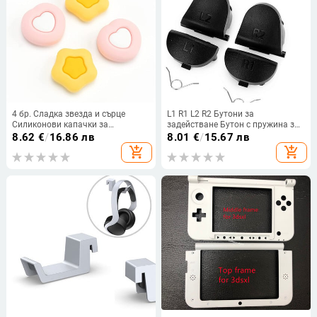
4 бр. Сладка звезда и сърце
L1 R1 L2 R2 Бутони за
Силиконови капачки за
задействане Бутон с пружина за
ръкохватка Thumb Stick,
PS4 контролер DualShock 4
8.62
€
/
16.86 лв
8.01
€
/
15.67 лв
съвместими с Nintendo Switch
add_shopping_cart
add_shopping_cart
OLED/Switch Lite/Switch защитно
покритие