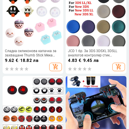
Сладка силиконова капачка за
JCD 1 бр. За 3DS 3DSXL 3DSLL
захващане Thumb Stick Мека
аналогов контролер стик
корица за Nintendo Switch Oled
капачка 3D джойстик капачка за
9.62
€
/
18.82 лв
4.83
€
/
9.45 лв
NS Lite за Sony PS5 PS4 Pro PS3
нов 2DS 3DS LL XL бутон с палец
add_shopping_cart
add_shopping_cart
Xbox One/360 Series X/S