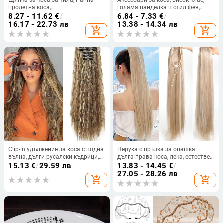
пролетна коса,
голяма панделка в стил фея,
Ултрареалистична щипка с
задна част на главата, висок
8.27 - 11.62
€
/
6.84 - 7.33
€
/
феерична текстура, Щипка с
клас, голяма щипка за хващане,
16.17 - 22.73 лв
13.38 - 14.34 лв
add_shopping_cart
add_shopping_cart
акула нокът, Щипка с орхидея за
щипка за акула за жени
прическа
Clip-in удължение за коса с водна
Перука с връзка за опашка —
вълна, дълги русалски къдрици,
дълга права коса, лека, естествен
термоустойчиво синтетично
вид; модел: опашка с връзка;
15.13
€
/
29.59 лв
13.83 - 14.45
€
/
влакно
материал: термоустойчиви
27.05 - 28.26 лв
add_shopping_cart
add_shopping_cart
влакна; марка: QUEEN
YANG/PRINCESS YANG; произход:
Хенан.