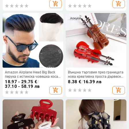
Модна Лента за Коса за Жени
еднослойна китайска дантела,
add_shopping_cart
add_shopping_cart
църковна поклонническа украса
Amazon Airplane Head Big Back
Външна търговия през границата
перука с истинска човешка коса,
нова креативна проста дървесна
покриваща плешива глава, за
шарка цигулка фиба висок
18.97 - 29.75
€
/
8.38
€
/
16.39 лв
хора на средна и по-възрастна
смисъл задната част на главата
37.10 - 58.19 лв
add_shopping_cart
add_shopping_cart
възраст, дишаща, удобна, мъжка,
щипка за коса на едро
блок за отдих