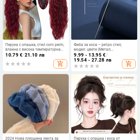
Перука с опашка, стил corn perm,
Фиба за коса – ретро стил;
влакна с висока температурна
модел: цвете (Метал;
устойчивост, модел 7030, Bai
електропокритие)
10.79
€
/
21.10 лв
9.99 - 13.95
€
/
fumei
19.54 - 27.28 лв
add_shopping_cart
add_shopping_cart
2024 Нова плюшена лента за
Перука с опашка | коса от