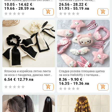
мека мрежа, двуслоен бял воал с
прическа с дълга челка,
метален гребен
високотемпературна нишка, за
10.05 - 14.62
€
/
26.56 - 28.22
€
/
дами
19.66 - 28.59 лв
51.95 - 55.19 лв
add_shopping_cart
add_shopping_cart
Японска и корейска лятна лента
Сладка розова плюшена щипка
за коса с панделка, дамска лента
за коса Hellokitty с патешка
за вратовръзка, панделка Ponda,
човка, комбинация от японско
6.54
€
/
12.79 лв
8.36 - 9.90
€
/
лента за коса с дебело черво,
момиче KT Cat, аксесоари за коса
16.35 - 19.36 лв
add_shopping_cart
add_shopping_cart
шапка на място
с анимационен герой, странична
фиба