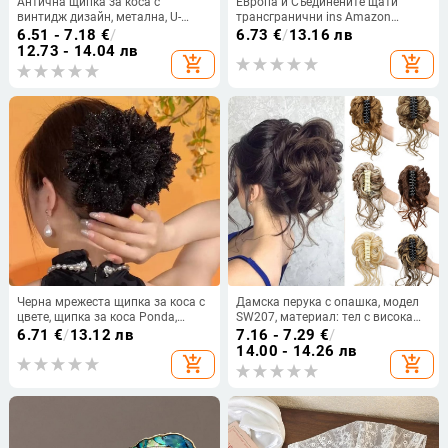
Антична щипка за коса с
Европа и Съединените щати
винтидж дизайн, метална, U-
трансгранични ins Amazon
образна форма, ръчна изработка
златна кадифена кадифена
6.51 - 7.18
€
/
6.73
€
/
13.16 лв
гъбена лента за коса есен и зима
12.73 - 14.04 лв
add_shopping_cart
add_shopping_cart
дебела кадифена черна лента за
глава за жени
Черна мрежеста щипка за коса с
Дамска перука с опашка, модел
цвете, щипка за коса Ponda,
SW207, материал: тел с висока
опашка, щипка за коса за задна
температура, обработка:
6.71
€
/
13.12 лв
7.16 - 7.29
€
/
глава, елегантна щипка за коса с
механизъм, без перм или
14.00 - 14.26 лв
add_shopping_cart
add_shopping_cart
цвете, декоративна шапка за
боядисване
коса