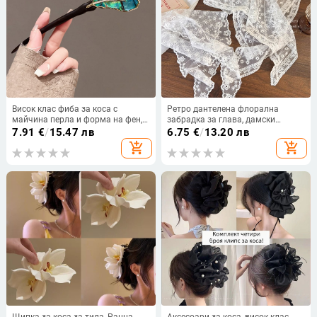
Висок клас фиба за коса с
Ретро дантелена флорална
майчина перла и форма на фен,
забрадка за глава, дамски
дървена фиба от черно
триъгълен шал, копринен шал,
7.91
€
/
15.47 лв
6.75
€
/
13.20 лв
сандалово дърво за кок,
лента за коса, вратовръзка за
add_shopping_cart
add_shopping_cart
китайски стил, естествена
коса, шапка с пръсти, сладка,
сладка прическа за пътуване
Щипка за коса за тила, Ранна
Аксесоари за коса, висок клас,