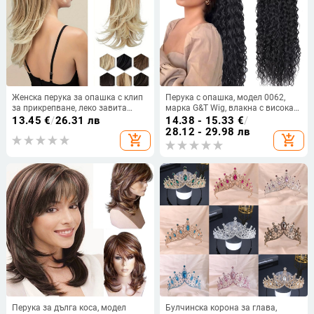
Женска перука за опашка с клип
Перука с опашка, модел 0062,
за прикрепване, леко завита
марка G&T Wig, влакна с висока
опашка, термоустойчива тел
температура, механизъм на
13.45
€
/
26.31 лв
14.38 - 15.33
€
/
изработка
28.12 - 29.98 лв
add_shopping_cart
add_shopping_cart
Перука за дълга коса, модел
Булчинска корона за глава,