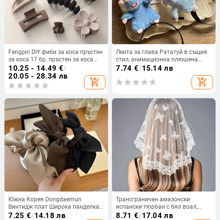
Fengpin DIY фиби за коса пръстен
Лента за глава Рататуй в същия
за коса 17 бр. пръстен за коса
стил, анимационна плюшена
TikTok Xi Yin Amazon захват
кукла, периферна мишка, щипка
10.25 - 14.49
€
/
7.74
€
/
15.14 лв
щипка за акула перлен пръстен
за глава, лента за коса, аксесоар
20.05 - 28.34 лв
add_shopping_cart
add_shopping_cart
за коса
за измиване на лице, син Рататуй
Южна Корея Dongdaemun
Трансграничен амазонски
Винтидж плат Широка панделка
испански тюрбан с бял воал,
Лента за глава Проста Елегантна
покривало за дантелена шапка,
7.25
€
/
14.18 лв
8.71
€
/
17.04 лв