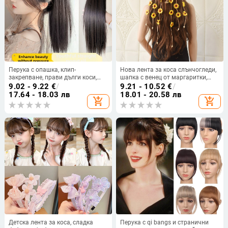
Перука с опашка, клип-
Нова лента за коса слънчогледи,
закрепване, прави дълги коси,
шапка с венец от маргаритки,
естествен вид, термоустойчива
бохемска лента за глава,
9.02 - 9.22
€
/
9.21 - 10.52
€
/
нишка
аксесоари за коса, дамски свеж
17.64 - 18.03 лв
18.01 - 20.58 лв
add_shopping_cart
add_shopping_cart
стил
Детска лента за коса, сладка
Перука с qi bangs и странични