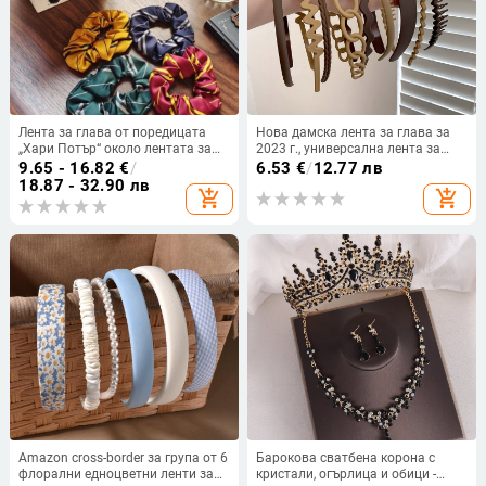
Лента за глава от поредицата
Нова дамска лента за глава за
„Хари Потър“ около лентата за
2023 г., универсална лента за
глава „Хогуортс“ и пръстен за
коса за излизане, специална
9.65 - 16.82
€
/
6.53
€
/
12.77 лв
коса от „Универсал Студиос“
лента за коса за измиване на
18.87 - 32.90 лв
add_shopping_cart
add_shopping_cart
лице, интернет знаменитости,
есенни и зимни шапки за жени
Amazon cross-border за група от 6
Барокова сватбена корона с
флорални едноцветни ленти за
кристали, огърлица и обици -