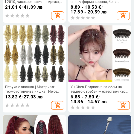
L2010, високоеластична мрежа,
сплав, форма корона, бели
високотемпературна нишка,
кристали, електроплатиране,
21.01
€
/
41.09 лв
8.89 - 10.53
€
/
наклонени челки, екзотичен стил
женски стил
17.39 - 20.59 лв
add_shopping_cart
add_shopping_cart
Перука с опашка | Материал:
Yu Chen Подложка за обем на
термоустойчива нишка | Не се
темето с гребен — естествен къс
боядисва с горещи багрила |
стил перука, термоустойчива
13.82
€
/
27.03 лв
6.83 - 7.50
€
/
Възможно частно етикетиране
жица
13.36 - 14.67 лв
add_shopping_cart
add_shopping_cart