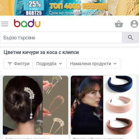
menu
shopping_basket
account_circle
search
Цветни кичури за коса с клипси
filter_list
keyboard_arrow_down
keyboard_arrow_down
Филтри
Подредба
Намалени продукти