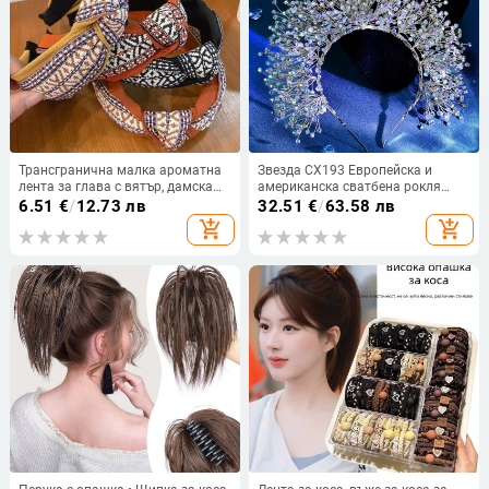
Трансгранична малка ароматна
Звезда CX193 Европейска и
лента за глава с вятър, дамска
американска сватбена рокля
корейска версия на ретро лента
Голяма корона Шапка Сватбена
6.51
€
/
12.73 лв
32.51
€
/
63.58 лв
за глава с широка периферия,
булка Атмосферни аксесоари за
add_shopping_cart
add_shopping_cart
аксесоари за коса с фиби, есен и
коса Криптиран лъскав обръч за
зима, Joker, външна търговия,
коса с кристали
бижута на едро