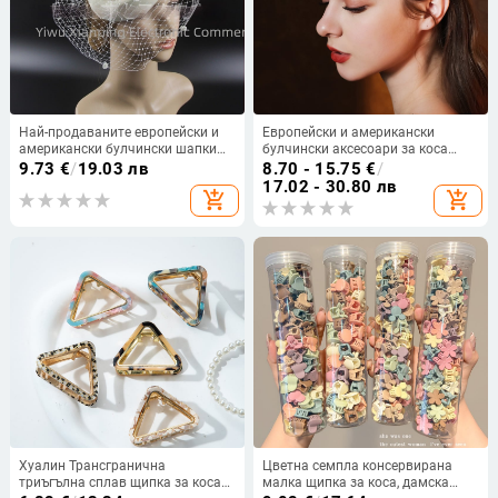
Най-продаваните европейски и
Европейски и американски
американски булчински шапки
булчински аксесоари за коса
на Amazon, ретро мрежеста
сватбена рокля дизайн
9.73
€
/
19.03 лв
8.70 - 15.75
€
/
шапка, аксесоари за коса с пера,
геометрична лента за глава с
17.02 - 30.80 лв
add_shopping_cart
add_shopping_cart
шапка за жокей клуб
диаманти ежедневно налягане
еластична лента за коса с
кристали
Хуалин Трансгранична
Цветна семпла консервирана
триъгълна сплав щипка за коса
малка щипка за коса, дамска