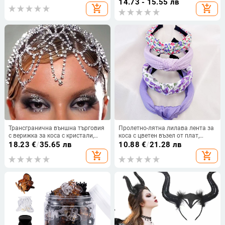
с форма на акула
с акула, момичешко сърце, летни
14.73 - 15.55 лв
add_shopping_cart
add_shopping_cart
фиби, аксесоари за коса
Трансгранична външна търговия
Пролетно-лятна лилава лента за
с верижка за коса с кристали,
коса с цветен възел от плат,
модна преувеличена етническа
широка периферия, дамски,
18.23
€
/
35.65 лв
10.88
€
/
21.28 лв
стилна универсална булчинска
сладък аксесоар за коса, лента за
add_shopping_cart
add_shopping_cart
прическа, верижка за коса за
измиване на лице
чело