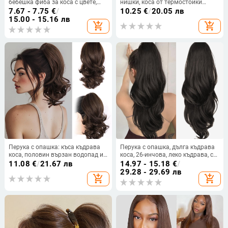
бебешка фиба за коса с цвете,
нишки, коса от термостойки
бебешка лента за коса с
нишки, увеличава обема
7.67 - 7.75
€
/
10.25
€
/
20.05 лв
панделка, сладки аксесоари за
15.00 - 15.16 лв
add_shopping_cart
add_shopping_cart
коса
Перука с опашка: къса къдрава
Перука с опашка, дълга къдрава
коса, половин вързан водопад и
коса, 26-инчова, леко къдрава, с
щипка за закрепване,
връзка за стягане, висока
11.08
€
/
21.67 лв
14.97 - 15.18
€
/
термоустойчив синтетичен
опашка
29.28 - 29.69 лв
add_shopping_cart
add_shopping_cart
фибър