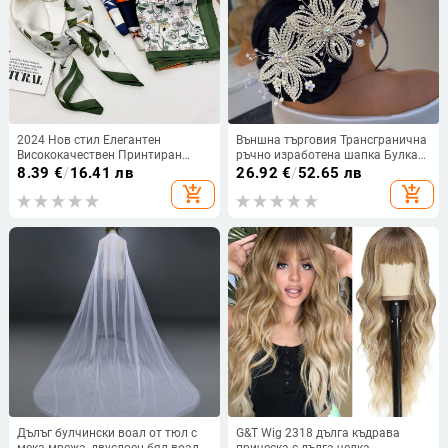
2024 Нов стил Елегантен
Външна търговия Трансгранична
Висококачествен Принтиран
ръчно изработена шапка Булка
Копринен Шал Корейски Стил
Сватбена рокля Аксесоари за
8.39
€
/
16.41 лв
26.92
€
/
52.65 лв
Мода 70 Малък Квадратни Шал
коса Лека луксозна тежка
add_shopping_cart
add_shopping_cart
Универсален Дамски
промишленост Коса Корона
Декоративен Шал
Лента за коса DZ200
Дълъг булчински воал от тюл с
G&T Wig 2318 дълга къдрава