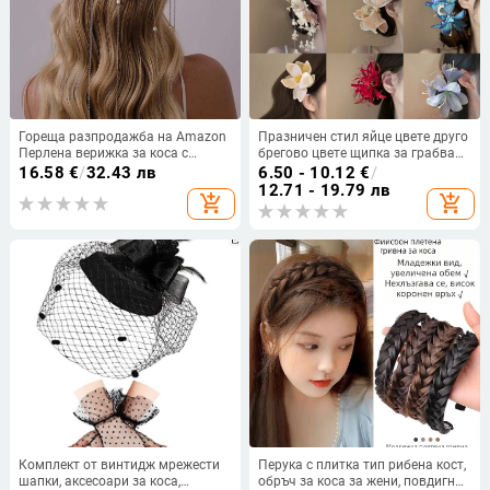
Гореща разпродажба на Amazon
Празничен стил яйце цвете друго
Перлена верижка за коса с
брегово цвете щипка за грабване
пискюл, леки луксозни мрежести
сладък момичешки бретон
16.58
€
/
32.43 лв
6.50 - 10.12
€
/
булчински аксесоари за коса,
странична фиба бохемска модна
12.71 - 19.79 лв
add_shopping_cart
add_shopping_cart
висок клас аксесоари Sense,
аксесоари за коса
дамска лента за коса
Комплект от винтидж мрежести
Перука с плитка тип рибена кост,
шапки, аксесоари за коса,
обръч за коса за жени, повдигнат