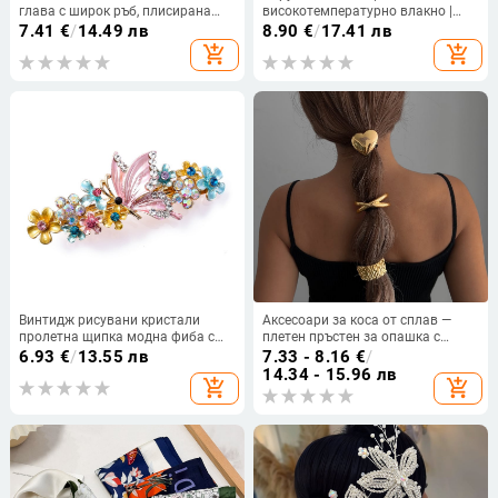
глава с широк ръб, плисирана
високотемпературно влакно |
фиба, лека луксозна, модерна,
Механична обработка | Не се
7.41
€
/
14.49 лв
8.90
€
/
17.41 лв
елегантна вълнена лента за
боядисва и не може да се къдри |
add_shopping_cart
add_shopping_cart
глава, универсална прическа,
За дами
аксесоари за коса
Винтидж рисувани кристали
Аксесоари за коса от сплав —
пролетна щипка модна фиба с
плетен пръстен за опашка с
пеперуда цвете корейски горещи
плисиран дизайн, стил принцеса,
6.93
€
/
13.55 лв
7.33 - 8.16
€
/
продавани аксесоари дамски
висока еластичност,
14.34 - 15.96 лв
add_shopping_cart
add_shopping_cart
бретон щипка
електроплатина, аксесоар за
глава, есен 2024