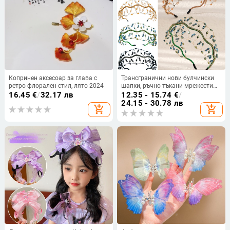
Копринен аксесоар за глава с
Трансгранични нови булчински
ретро флорален стил, лято 2024
шапки, ръчно тъкани мрежести
кристални ленти за глава,
16.45
€
/
32.17 лв
12.35 - 15.74
€
/
аксесоари за коса, висок клас,
24.15 - 30.78 лв
add_shopping_cart
add_shopping_cart
ретро мъниста, дупка за коса за
жени