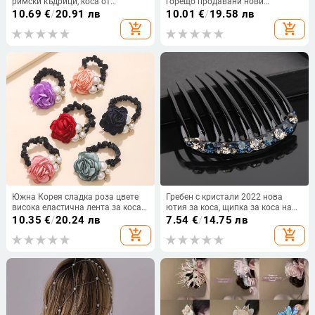
римски къдрици, коса от
горещо продавани нови
високотемпературно влакно,
булчински бижута сватбена
10.69
€
/
20.91 лв
10.01
€
/
19.58 лв
механично изработване, за жени,
рокля коса прическа ръчно
add_shopping_cart
add_shopping_cart
подходяща за всички тони на
изработен гребен с цветя
кожата
маркиза кристали гребен за коса
Южна Корея сладка роза цвете
Гребен с кристали 2022 нова
висока еластична лента за коса с
ютия за коса, щипка за коса на
ластик за коса с топка глава,
задната част на главата, лек
10.35
€
/
20.24 лв
7.54
€
/
14.75 лв
проста голяма перлена лента за
луксозен бретон, гребен за коса,
add_shopping_cart
add_shopping_cart
коса за жени
аксесоари за коса, картичка за
деца