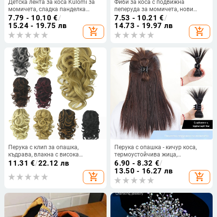
Детска лента за коса Kulomi за
Фиби за коса с подвижна
момичета, сладка панделка
пеперуда за момичета, нови
Sanrio с анимационна панделка
аксесоари за коса с щипка 2025,
7.79 - 10.10
€
/
7.53 - 10.21
€
/
за момичета, счупена лента за
малки фиби за коса с панделка
15.24 - 19.75 лв
14.73 - 19.97 лв
add_shopping_cart
add_shopping_cart
коса, шапка
за момичета, шапки
Перука с клип за опашка,
Перука с опашка - кичур коса,
къдрава, влакна с висока
термоустойчива жица,
температура, модел MW062, стил
неподходяща за боядисване
11.31
€
/
22.12 лв
6.90 - 8.32
€
/
Европейски и Американски,
13.50 - 16.27 лв
add_shopping_cart
add_shopping_cart
неподходяща за боядисване с
горещи бои