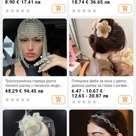
коса комбинирани костюми
комплект
8.90
€
/
17.41 лв
18.74
€
/
36.65 лв
add_shopping_cart
add_shopping_cart
Трансгранична гореща дълга
Плюшена фиба за коса с цвете,
пискюл шапка с пискюли, модна
дамска щипка за глава с размер
сценична изява, шапка с
"Grab" и "Advanced Sense", кибер
48.29
€
/
94.45 лв
6.47 - 10.67
€
/
кристали, аксесоари за коса,
щипка за коса "Shark", малък
12.65 - 20.87 лв
add_shopping_cart
add_shopping_cart
аксесоари за нощен клуб,
размер
верижка за коса