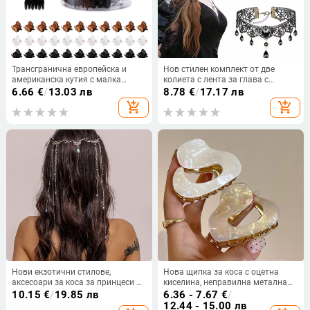
Трансгранична европейска и
Нов стилен комплект от две
американска кутия с малка
колиета с лента за глава с
щипка за хващане, сладка
магически рог за спане за деца,
6.66
€
/
13.03 лв
8.78
€
/
17.17 лв
счупена коса, малък размер,
Хелоуин, детски реквизит за
add_shopping_cart
add_shopping_cart
щипка за бретон, нокът,
представления, дяволски рог,
пластмасова принцеса, шапка,
прическа
фиба за коса, щипка
Нови екзотични стилове,
Нова щипка за коса с оцетна
аксесоари за коса за принцеси в
киселина, неправилна метална
древен стил, дамски верижки за
щипка за коса с половин
10.15
€
/
19.85 лв
6.36 - 7.67
€
/
вежди, с дълъг пискюл,
вратовръзка, щипка за коса с
12.44 - 15.00 лв