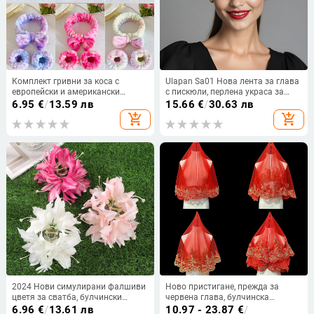
Комплект гривни за коса с
Ulapan Sa01 Нова лента за глава
европейски и американски
с пискюли, перлена украса за
трансграничен дизайн с лък за
чело, сладка булчинска шапка,
6.95
€
/
13.59 лв
15.66
€
/
30.63 лв
лице за жени, измиващи се и
място за търговия на едро,
add_shopping_cart
add_shopping_cart
влагоустойчиви спортни гривни
аксесоари
с анимационни герои
2024 Нови симулирани фалшиви
Ново пристигане, прежда за
цветя за сватба, булчински
червена глава, булчинска
аксесоари, корсаж, декоративни
сватбена рокля, рокля Xiuhe,
6.96
€
/
13.61 лв
10.97 - 23.87
€
/