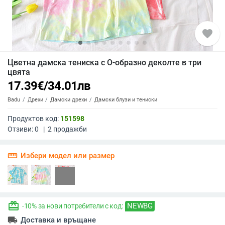
favorite
Цветна дамска тениска с О-образно деколте в три
цвята
17.39
€
/
34.01
лв
Badu
Дрехи
Дамски дрехи
Дамски блузи и тениски
Продуктов код:
151598
Отзиви:
0
|
2
продажби
straighten
Избери модел или размер
redeem
NEWBG
-10% за нови потребители с код:
local_shipping
Доставка и връщане