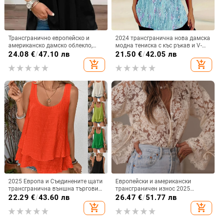
Трансгранично европейско и
2024 трансгранична нова дамска
американско дамско облекло,
модна тениска с къс ръкав и V-
големи размери, нови топове с
образно деколте, градиент и
24.08
€
/
47.10 лв
21.50
€
/
42.05 лв
леопардов принт и V-образно
копчета
add_shopping_cart
add_shopping_cart
деколте, къси ръкави
2025 Европа и Съединените щати
Европейски и американски
трансгранична външна търговия
трансграничен износ 2025
нова жилетка с презрамка, без
японски и корейски износ за
22.29
€
/
43.60 лв
26.47
€
/
51.77 лв
ръкави, двуслойна тениска с
жени K-стил нова изрязана
add_shopping_cart
add_shopping_cart
каишка и опашка
ежедневна дантелена риза
дантела риза за жени