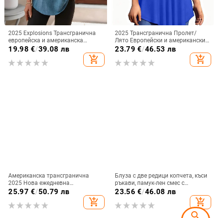
2025 Explosions Трансгранична
2025 Трансгранична Пролет/
европейска и американска
Лято Европейски и американски
дамска модна ежедневна риза с
Ново дамско облекло
19.98
€
/
39.08 лв
23.79
€
/
46.53 лв
деветточков ръкав и назъбено V-
Едноцветна дантелена тениска с
add_shopping_cart
add_shopping_cart
образно деколте за жени
къс ръкав и кръгло деколте
Американска трансгранична
Блуза с две редици копчета, къси
2025 Нова ежедневна
ръкави, памук-лен смес с
универсална модна
спандекс, свободна кройка
25.97
€
/
50.79 лв
23.56
€
/
46.08 лв
висококачествена раирана
add_shopping_cart
add_shopping_cart
дамска риза с дълъг ръкав
search