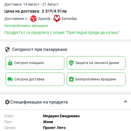
Доставка:
14 Август - 21 Август
€
Цена на доставка:
2.51
/
4.91
лв
,
Доставяме с:
Speedy
Sameday
Безпроблемно връщане
Продуктът се предлага с опция "Прегледай преди да купиш".
security
Сигурност при пазаруване
lock
policy
Сигурно плащане
Защита на личните данни
local_shipping
assignment_return
Сигурна доставка
Безпроблемно връщане
settings
Спецификации на продукта
Стил:
Модерен Ежедневен
Пол:
Жени
Сезон:
Пролет Лято