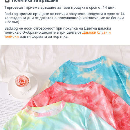
assignment_return
Политика за връщане
Семпли Стил
Търговецът приема връщане за този продукт в срок от 14 дни.
Badu.bg приема връщане на всички закупени продукти в срок от 14
календарни дни от датата на получаване(с изключение на бански
и бельо).
Badu.bg не носи отговорност при покупка на Цветна дамска
тениска с О-образно деколте в три цвята от
Дамски блузи и
тениски
извън формата за поръчка.