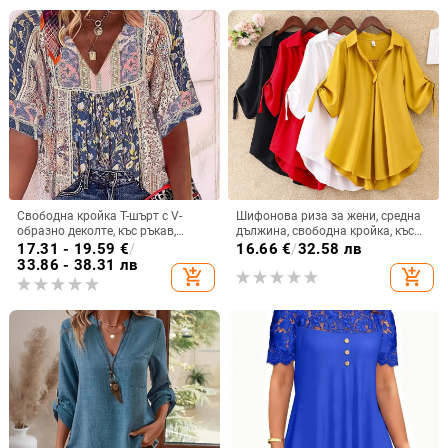
Свободна кройка T-шърт с V-
Шифонова риза за жени, средна
образно деколте, къс ръкав,
дължина, свободна кройка, къс
полиестер-еластанова смес и
ръкав, едноцветна, полиестер
17.31 - 19.59
€
/
16.66
€
/
32.58 лв
дигитален печат
90–95%
33.86 - 38.31 лв
add_shopping_cart
add_shopping_cart