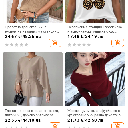
Пролетна трансгранична
Независима станция Европейска
експортна независима станция
и американска тениска с къс
Amazon Wish европейска и
ръкав, дамска черешова
24.67
€
/
48.25 лв
17.48
€
/
34.19 лв
американска нова обикновена
леопардова щампа, черешова
add_shopping_cart
add_shopping_cart
тениска с V-образно деколте
кръгла яка, свободна тениска с
къс ръкав, голям размер,
трансграничен износ
Елегантна риза с колан от сатен,
Женска дълъг ръкав футболка с
лято 2025, дамско облекло за
кръстосано V-образно деколте в
през граница, Aliexpress, Amazon,
корейски стил, slim fit, топла
22.55
€
/
44.10 лв
21.73
€
/
42.50 лв
ежедневен комфорт, независима
базова дреха за пролетно–
add_shopping_cart
add_shopping_cart
станция
есенен и зимен сезон