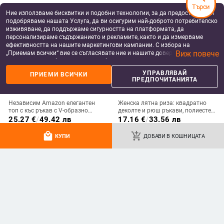
Търси
Ние използваме бисквитки и подобни технологии, за да предоставяме и
подобряваме нашата Услуга, да ви осигурим най-доброто потребителско
изживяване, да поддържаме сигурността на платформата, да
персонализираме съдържанието и рекламите, както и да измерваме
ефективността на нашите маркетингови кампании. С избора на
Виж повече
„Приемам всички“ вие се съгласявате ние и нашите доверени партньори
да съхраняваме бисквитки и подобни технологии на вашето устройство
за рекламни и аналитични цели. Можете по всяко време да управлявате
УПРАВЛЯВАЙ
ПРИЕМИ ВСИЧКИ
своите предпочитания, като натиснете „Управлявай предпочитанията“.
ПРЕДПОЧИТАНИЯТА
За повече информация, моля, вижте нашата
Политика за защита на
данните
.
Независим Amazon елегантен
Женска лятна риза: квадратно
топ с къс ръкав с V-образно
деколте и рюш ръкави, полиестер
деколте, щампован, дантела,
70-80%, ежедневен стил
25.27
€
/
49.42 лв
17.16
€
/
33.56 лв
европейска и американска лятна
add_shopping_cart
add_shopping_cart
нова тениска с къс ръкав за жени
local_mall
add_shopping_cart
КУПИ
ДОБАВИ В КОШНИЦАТА