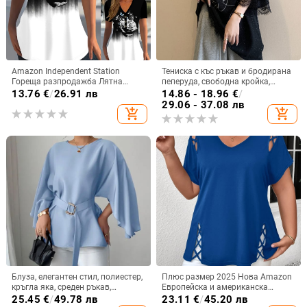
Amazon Independent Station
Тениска с къс ръкав и бродирана
Гореща разпродажба Лятна
пеперуда, свободна кройка,
дамска тениска с къс ръкав,
полиестерна тъкан, 90–95%
13.76
€
/
26.91 лв
14.86 - 18.96
€
/
лятна тениска с V-образно
полиестер, кръгло деколте
29.06 - 37.08 лв
add_shopping_cart
add_shopping_cart
деколте, ежедневна тениска с къс
ръкав и щампа на копчета
Блуза, елегантен стил, полиестер,
Плюс размер 2025 Нова Amazon
кръгла яка, среден ръкав,
Европейска и американска
тромпет ръкав
трансгранична дамска лятна
25.45
€
/
49.78 лв
23.11
€
/
45.20 лв