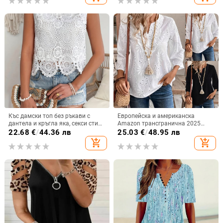
Къс дамски топ без ръкави с
Европейска и американска
дантела и кръгла яка, секси стил,
Amazon трансгранична 2025
кратък дизайн; съдържание на
пролетно-летна нова дамска топ
22.68
€
/
44.36 лв
25.03
€
/
48.95 лв
основната тъкан 90–95%
хлабава V-образно деколте рог
add_shopping_cart
add_shopping_cart
ръкав дантела бродирана риза