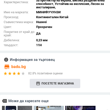
за протектор на екрана, Висока разделителна
Характеристика:
способност, Устойчив на експлозия, Лесен за
инсталиране,
Име на марката:
МИНИФУЧУНЗИ
Произход:
Континентален Китай
Съвместима марка:
Huawei
Цвят:
Прозрачен
Покритие от край до
ДА
край:
Дебелина:
0,23 мм
твърдост:
11H
info
Информация за търговец
store
badu.bg
82.8% позитивни оценки
storefront
ПОСЕТЕТЕ МАГАЗИНА
more
Може да харесате още