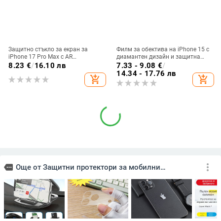
Защитно стъкло за екран за
Филм за обектива на iPhone 15 с
iPhone 17 Pro Max с AR
диамантен дизайн и защитна
антиотразяващо
халка за задната камера;
8.23
€
/
16.10 лв
7.33 - 9.08
€
/
електроплакирано покритие, HD
съвместим с Apple 17 Pro Max
14.34 - 17.76 лв
add_shopping_cart
add_shopping_cart
more_vert
more
Още от Защитни протектори за мобилни
телефони