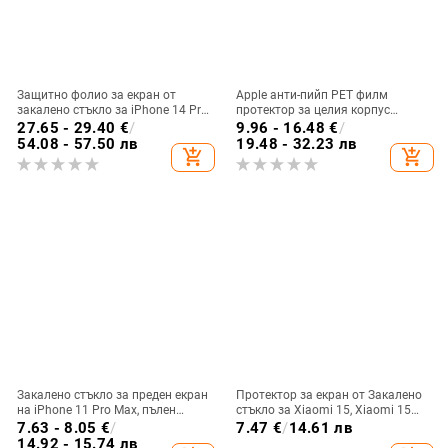
Защитно фолио за екран от
Apple анти-пийп PET филм
закалено стъкло за iPhone 14 Pro
протектор за целия корпус
Max – Anti-Fingerprint, Anti-Peep,
(пълен екран)
27.65 - 29.40
€
/
9.96 - 16.48
€
/
Dust-Proof, Anti-Static
54.08 - 57.50 лв
19.48 - 32.23 лв
add_shopping_cart
add_shopping_cart
Закалено стъкло за преден екран
Протектор за екран от Закалено
на iPhone 11 Pro Max, пълен
стъкло за Xiaomi 15, Xiaomi 15
дисплей, удароустойчиво, защита
Pro и Redmi K70 Ultra –
7.63 - 8.05
€
/
7.47
€
/
14.61 лв
срещу синя светлина
антиотпечатък, HD пълен екран
14.92 - 15.74 лв