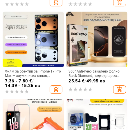
add_shopping_cart
add_shopping_cart
анти-поглед,
самовъзстановяване, за iPhone
17
Филм за обектив за iPhone 17 Pro
360° Anti-Peep закалено фолио
Max — алуминиева сплав,
Black Diamond, подходящо за
антиотразителен,
Apple 17 мобилен телефон 16
7.36 - 7.80
€
/
25.54
€
/
49.95 лв
антинадраскване, пълно
Promax прахоустойчиво фолио
14.39 - 15.26 лв
add_shopping_cart
add_shopping_cart
покритие
против пръстови отпечатъци,
взривоустойчиво фолио