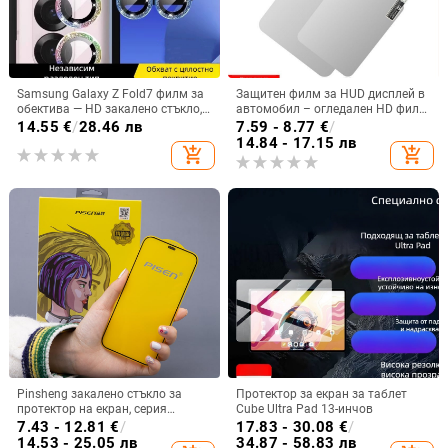
Samsung Galaxy Z Fold7 филм за
Защитен филм за HUD дисплей в
обектива — HD закалено стъкло,
автомобил – огледален HD филм
филм за обектива, покритие за
за проекция
14.55
€
/
28.46 лв
7.59 - 8.77
€
/
камерата
14.84 - 17.15 лв
add_shopping_cart
add_shopping_cart
Pinsheng закалено стъкло за
Протектор за екран за таблет
протектор на екран, серия
Cube Ultra Pad 13-инчов
Diamond Electroplated Dustproof,
7.43 - 12.81
€
/
17.83 - 30.08
€
/
HD защита, анти отпечатъци,
14.53 - 25.05 лв
34.87 - 58.83 лв