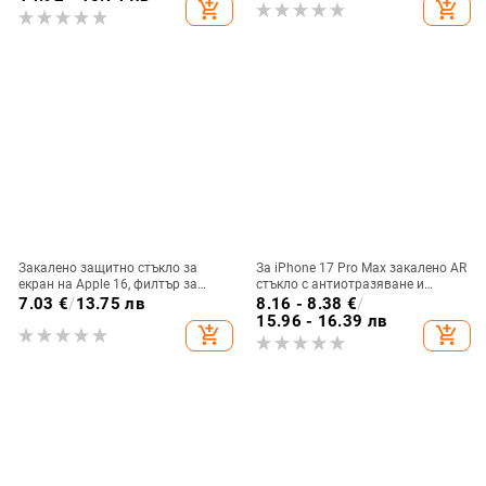
add_shopping_cart
add_shopping_cart
Закалено защитно стъкло за
За iPhone 17 Pro Max закалено AR
екран на Apple 16, филтър за
стъкло с антиотразяване и
прах на слушалката, пълно
антипречупване; за iPhone 16 Pro
7.03
€
/
13.75 лв
8.16 - 8.38
€
/
покритие с черен кант, Corning
Max ултрапрозрачен AR филм;
15.96 - 16.39 лв
add_shopping_cart
add_shopping_cart
стъкло, експлозия-устойчиво
съвместим с iPhone 15