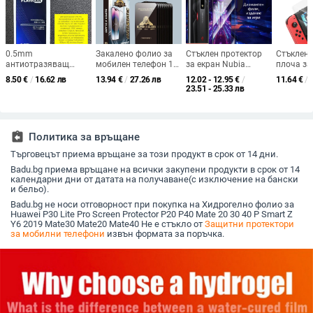
0.5mm
Закалено фолио за
Стъклен протектор
Стъклен
антиотразяващ
мобилен телефон 17"
за екран Nubia
плоча за
закалено стъкло
Apple 16" фолио за
RedMagic – пълен
Nintendo
8.50
€
/
16.62 лв
13.94
€
/
27.26 лв
12.02 - 12.95
€
/
11.64
€
/
протектор за iPhone
мобилен телефон 15"
екран, HD, анти
OLED/Lit
23.51 - 25.33 лв
14 Pro Max – пълен
цял екран 13"
отпечатъци, преден
покритие
екран, микро
стъклено фолио 12"
филм за модели
анти отп
извивка на ръба
HD Pro Film Max,
6/7/8
устойчив
подходящо за XR
assignment_return
Политика за връщане
Търговецът приема връщане за този продукт в срок от 14 дни.
Badu.bg приема връщане на всички закупени продукти в срок от 14
календарни дни от датата на получаване(с изключение на бански
и бельо).
Badu.bg не носи отговорност при покупка на Хидрогелно фолио за
Huawei P30 Lite Pro Screen Protector P20 P40 Mate 20 30 40 P Smart Z
Y6 2019 Mate30 Mate20 Mate40 Не е стъкло от
Защитни протектори
за мобилни телефони
извън формата за поръчка.