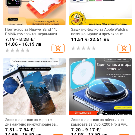
Протектор за Huawei Band 11:
Защитно фолио за Apple Watch с
PMMA композитен керамичен
позициониране и премахване на
филм за предното покритие,
праха, предна мембрана
7.19 - 8.28
€
/
11.51
€
/
22.51 лв
съвместим с GT6-46/41
PMMA+PET, 42/45/46 мм
14.06 - 16.19 лв
add_shopping_cart
add_shopping_cart
Защитно стъкло за екран с
Защитно стъкло за обектив на
диамантено инкрустиране за
камерата за Vivo X200 Pro и Vivo
iPhone 14 Pro Max – HD,
X200 Pro Mini
7.51 - 7.94
€
/
7.20 - 9.17
€
/
антиотпечатък, антишпионски,
14.69 - 15.53 лв
14.08 - 17.93 лв