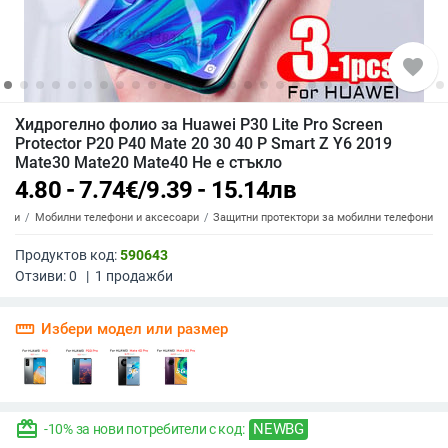
favorite
Хидрогелно фолио за Huawei P30 Lite Pro Screen
Protector P20 P40 Mate 20 30 40 P Smart Z Y6 2019
Mate30 Mate20 Mate40 Не е стъкло
4.80 - 7.74
€
/
9.39 - 15.14
лв
топи
Мобилни телефони и аксесоари
Защитни протектори за мобилни телефони
Продуктов код:
590643
Отзиви:
0
|
1
продажби
straighten
Избери модел или размер
redeem
NEWBG
-10% за нови потребители с код: