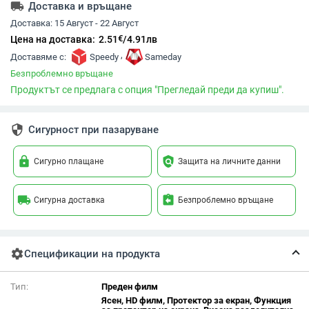
local_shipping
Доставка и връщане
Доставка:
15 Август - 22 Август
€
Цена на доставка:
2.51
/
4.91
лв
,
Доставяме с:
Speedy
Sameday
Безпроблемно връщане
Продуктът се предлага с опция "Прегледай преди да купиш".
security
Сигурност при пазаруване
lock
policy
Сигурно плащане
Защита на личните данни
local_shipping
assignment_return
Сигурна доставка
Безпроблемно връщане
settings
Спецификации на продукта
Тип:
Преден филм
Ясен, HD филм, Протектор за екран, Функция