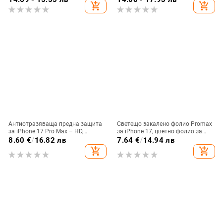
add_shopping_cart
add_shopping_cart
пълен екран
Антиотразяваща предна защита
Светещо закалено фолио Promax
за iPhone 17 Pro Max – HD,
за iPhone 17, цветно фолио за
устойчива на надраскване и
iPhone 16, Airbag Edge и iPhone
8.60
€
/
16.82 лв
7.64
€
/
14.94 лв
отблясъци
15, флуоресцентно защитно
add_shopping_cart
add_shopping_cart
фолио за цял екран и iPhone 13.