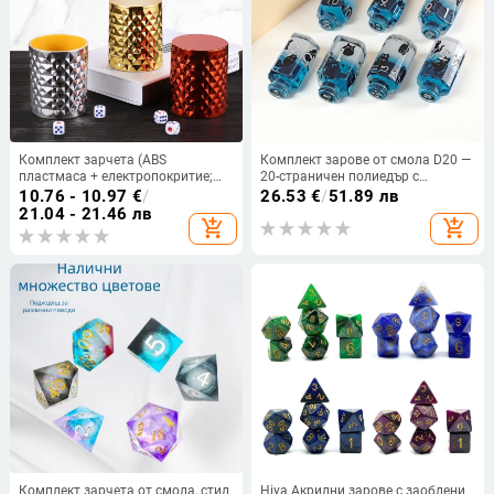
Комплект зарчета (ABS
Комплект зарове от смола D20 —
пластмаса + електропокритие;
20-страничен полиедър с
закръглени ъгли; лъскав
заоблени ъгли, марка Dazzling
10.76 - 10.97
€
/
26.53
€
/
51.89 лв
диамантен стил; кутия с 100
Dice, възможност за
21.04 - 21.46 лв
add_shopping_cart
add_shopping_cart
броя)
персонализация
Комплект зарчета от смола, стил
Hiya Акрилни зарове с заоблени