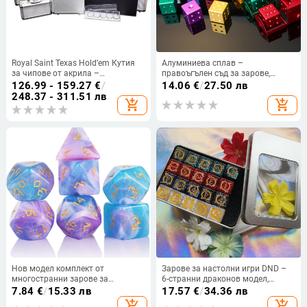
Royal Saint Texas Hold’em Кутия
Алуминиева сплав –
за чипове от акрила –
правоъгълен съд за зарове,
персонализирана кутия за
креативни четиристранни зарове
126.99 - 159.27
€
/
14.06
€
/
27.50 лв
чипове за покер и шах
за караоке и забавления
248.37 - 311.51 лв
add_shopping_cart
add_shopping_cart
Нов модел комплект от
Зарове за настолни игри DND –
многостранни зарове за
6-странни драконов модел,
настолни RPG игри, в блестящи
акрилни, правоъгълен дизайн,
7.84
€
/
15.33 лв
17.57
€
/
34.36 лв
цветове: синьо, лилаво и бяло.
персонализация налична, кутия с
add_shopping_cart
add_shopping_cart