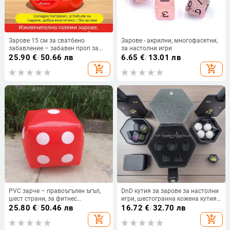
Зарове 15 см за сватбено
Зарове - акрилни, многофасетни,
забавление – забавен проп за
за настолни игри
шеги между младоженеца и
25.90
€
/
50.66 лв
6.65
€
/
13.01 лв
шаферите
add_shopping_cart
add_shopping_cart
PVC зарче – правоъгълен ъгъл,
DnD кутия за зарове за настолни
шест страни, за фитнес
игри, шестогранна кожена кутия
оборудване и настолни игри (шах
за съхранение на зарове с капак,
25.80
€
/
50.46 лв
16.72
€
/
32.70 лв
и карти).
преносима с отвори за
add_shopping_cart
add_shopping_cart
предотвратяване на разклащане