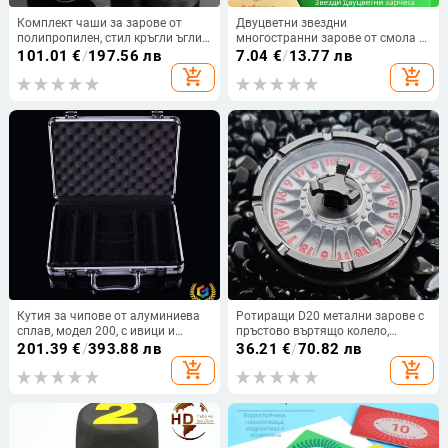
Комплект чаши за зарове от
Двуцветни звездни
полипропилен, стил кръгли ъгли,
многостранни зарове от смола и
модел 068, 60 броя в кутия, за
акрил, прозрачни и цветни
101.01
€
/
197.56 лв
7.04
€
/
13.77 лв
настолни игри
add_shopping_cart
add_shopping_cart
Кутия за чипове от алуминиева
Ротиращи D20 метални зарове с
сплав, модел 200, с ивици и
пръстово въртящо колело,
закръглени ъгли – подходяща за
цинкова сплав, 20-странни лица,
201.39
€
/
393.88 лв
36.21
€
/
70.82 лв
покер и зарове,
172 г
add_shopping_cart
add_shopping_cart
персонализируема, комплект от
18 бр., за шах и карти