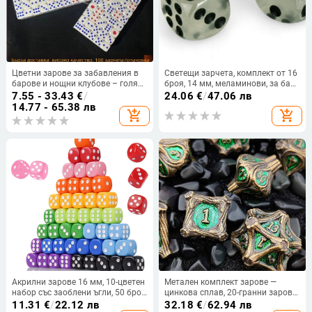
Цветни зарове за забавления в
Светещи зарчета, комплект от 16
барове и нощни клубове – голям
броя, 14 мм, меламинови, за бар
размер, зарове с числа за
забавления и пиене
7.55 - 33.43
€
/
24.06
€
/
47.06 лв
mahjong
14.77 - 65.38 лв
add_shopping_cart
add_shopping_cart
Акрилни зарове 16 мм, 10-цветен
Метален комплект зарове —
набор със заоблени ъгли, 50 броя
цинкова сплав, 20-гранни зарове,
в пакет
комплект от 50 зарчета,
11.31
€
/
22.12 лв
32.18
€
/
62.94 лв