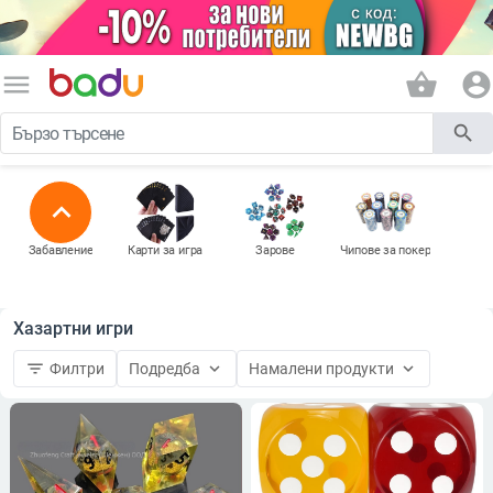
menu
shopping_basket
account_circle
search
expand_less
Забавление
Карти за игра
Зарове
Чипове за покер
Хазартни игри
filter_list
keyboard_arrow_down
keyboard_arrow_down
Филтри
Подредба
Намалени продукти