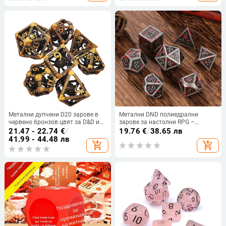
Метални дупчени D20 зарове в
Метални DND полиедрални
червено бронзов цвят за D&D и
зарове за настолни RPG –
Ктулху TRPG
цинкова сплав, стил правоъгълен
21.47 - 22.74
€
/
19.76
€
/
38.65 лв
ъгъл, 100 броя, персонализирани
41.99 - 44.48 лв
add_shopping_cart
add_shopping_cart