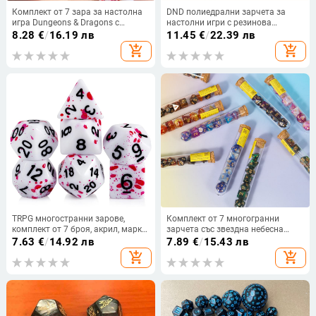
Комплект от 7 зара за настолна
DND полиедрални зарчета за
игра Dungeons & Dragons с
настолни игри с резинова
елементи на Хелоуин (акрилни
обвивка и гравиран череп
8.28
€
/
16.19 лв
11.45
€
/
22.39 лв
зарове, със заоблени ъгли,
add_shopping_cart
add_shopping_cart
налична персонализация,
произход Фошан)
TRPG многостранни зарове,
Комплект от 7 многогранни
комплект от 7 броя, акрил, марка
зарчета със звездна небесна
Middle One, за DND
тема, опаковани в тръбичка за
7.63
€
/
14.92 лв
7.89
€
/
15.43 лв
реактиви за настолни RPG игри
add_shopping_cart
add_shopping_cart