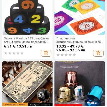
Зарчета Wanhua ABS с заоблени
Пластмасови
ъгли, форма: друга, подходящи за
антифалшифициращи токени за
настолни игри, шах и карти
маджонг и игрални карти
6.91
€
/
13.51 лв
13.32 - 49.78
€
/
26.05 - 97.36 лв
add_shopping_cart
add_shopping_cart