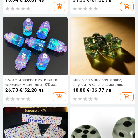
подходящи за шах и карти
за персонализация
add_shopping_cart
add_shopping_cart
Смолени зарове в бутилка за
Dungeons & Dragons зарове,
еликсири – комплект D20 за
флуорит в зелено кристално
Dungeons & Dragons и RPG
сияние, DND многостранни
26.73
€
/
52.28 лв
18.80
€
/
36.77 лв
зарове, комплект от 7 части
add_shopping_cart
add_shopping_cart