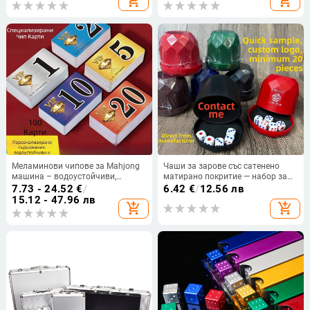
add_shopping_cart
add_shopping_cart
игра
Меламинови чипове за Mahjong
Чаши за зарове със сатенено
машина – водоустойчиви,
матирано покритие — набор за
износоустойчиви, удебелен
бар и караоке, тих и с
7.73 - 24.52
€
/
6.42
€
/
12.56 лв
матиран финиш
възможност за персонализирано
15.12 - 47.96 лв
add_shopping_cart
add_shopping_cart
лого