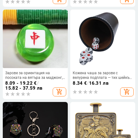
600 броя
Зарове за ориентация на
Кожена чаша за зарове с
посоката на вятъра за маджонг,
велурена подплата — тих шейкър
аксесоари, пакет 500 броя, стил
в стил рог, комплект
8.09 - 19.22
€
/
8.34
€
/
16.31 лв
филет, подходящи за шах и карти
15.82 - 37.59 лв
add_shopping_cart
add_shopping_cart