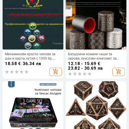
Меламинови кръгло чипове за
Безшумни кожени чаши за
шах и карти, кутия с 1000 бр.,
зарове, луксозен комплект за
персонализирани
зарове с намаляване на шума,
18.58
€
/
36.34 лв
12.18 - 15.69
€
/
велурено покритие
23.82 - 30.69 лв
add_shopping_cart
add_shopping_cart