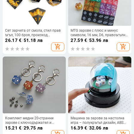
Сет зарчета от смола, стил прав
MTG зарове с плюс и минус
ъгъл, 100 броя, произход
символи, 16 мм, D6, правоъгълна
Гуандонг
форма, многоцветни за
26.17
€
/
51.18 лв
27.59
€
/
53.96 лв
математическо обучение
add_shopping_cart
add_shopping_cart
Комплект медни 20-странни
Машина за зарове за настолна
зарове с ключодържател и
игра – полукръгъл дизайн, ABS
подвеска дракон, със заоблени
корпус, опаковка 36 броя,
15.21
€
/
29.75 лв
16.39
€
/
32.06 лв
ъгли, възможна персонализация
образователно-интерактивна