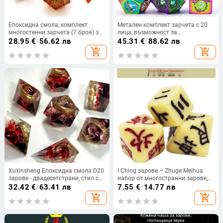
Епоксидна смола, комплект
Метален комплект зарчета с 20
многостенни зарчета (7 броя) за
лица, възможност за
D&D и настолни RPG игри, опции
персонализация, 100 броя
28.95
€
/
56.62 лв
45.31
€
/
88.62 лв
за персонализация
add_shopping_cart
add_shopping_cart
Xuxinsheng Епоксидна смола D20
I Ching зарове – Zhuge Meihua
зарове - двадесетстрани, стил с
набор от многостранни зарове,
прав ъгъл, 100 бр., Китай
смола; Марка: to make money
32.42
€
/
63.41 лв
7.55
€
/
14.77 лв
add_shopping_cart
add_shopping_cart