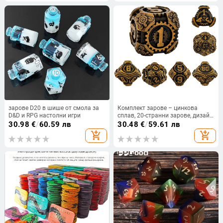
зарове D20 в шише от смола за
Комплект зарове – цинкова
D&D и RPG настолни игри
сплав, 20-странни зарове, дизайн
с прав ъгъл, 1 бр.
30.98
€
/
60.59 лв
30.48
€
/
59.61 лв
add_shopping_cart
add_shopping_cart