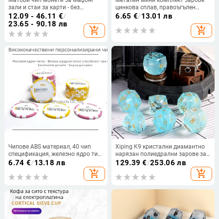
Матови чип монети за Маџонг
Метален мини комплект зарове —
зали и стаи за карти - без
цинкова сплав, правоъгълен
номинал, забавление
стил, четири страни дизайн,
12.09 - 46.11
€
/
6.65
€
/
13.01 лв
персонализирана обработка, за
23.65 - 90.18 лв
add_shopping_cart
add_shopping_cart
шах и игри с карти
Чипове ABS материал, 40 чип
Xiping K9 кристални диамантно
спецификация, железно ядро тип
нарязан полиедрални зарове за
A-E
DND TRPG (Dungeons & Dragons)
6.74
€
/
13.18 лв
129.39
€
/
253.06 лв
add_shopping_cart
add_shopping_cart