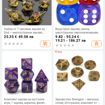
Набор от 7 смолени зарове за
Royal Saint зарове, смола,
Dnd — многостранни зарове,
шестстранни, персонализируеми;
персонализируеми, произход
пакет от 1000 зарове за шах и
25.35
€
/
49.58 лв
9.82 - 95.24
€
/
Шенжен, Гуандонг
игри с карти.
19.21 - 186.27 лв
add_shopping_cart
add_shopping_cart
Комплект зарове за настолни
Зарове Hao Shangpin – метална
игри, 7 зарове, акрилни, филет
сплав, 20-странни, комплект от 7