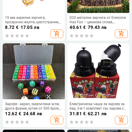
19 мм акрилни зарчета,
D20 метални зарчета от Everyone
прозрачно жълти, шестстранни,
Has Fun – цинкова сплав,
прецизни за казино
двадесетостранни с заоблени
8.72
€
/
17.05 лв
40.61
€
/
79.43 лв
ъгли за настолни RPG игри
add_shopping_cart
add_shopping_cart
Зарове - акрил, закръглени ъгли,
Електрическа чаша за зарове за
друга форма, кутия от 500 броя,
бар, 3-в-1 комплект със зарове с
персонализация налична
тема риба, скариди и раци
12.62
€
/
24.68 лв
31.81
€
/
62.21 лв
add_shopping_cart
add_shopping_cart