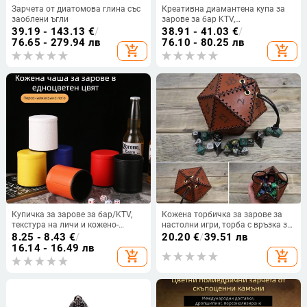
Зарчета от диатомова глина със
Креативна диамантена купа за
заоблени ъгли
зарове за бар KTV,
персонализирано лого и цветове
39.19 - 143.13
€
/
38.91 - 41.03
€
/
на заровете
76.65 - 279.94 лв
76.10 - 80.25 лв
add_shopping_cart
add_shopping_cart
Купичка за зарове за бар/KTV,
Кожена торбичка за зарове за
текстура на личи и кожено-
настолни игри, торба с връзка за
изглеждаща повърхност, кръгла
затваряне, дизайн с правоъгълна
8.25 - 8.43
€
/
20.20
€
/
39.51 лв
форма, възможност за
форма за D10
16.14 - 16.49 лв
add_shopping_cart
add_shopping_cart
отпечатване на лого