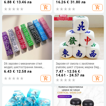
стил, многофасетни
броя, възможност за
6.88
€
/
13.46 лв
16.26
€
/
31.80 лв
персонализация
add_shopping_cart
add_shopping_cart
D6 зарове с механичен стил
Зарове от смола с заоблени
модел, шестостранни линии,
ръбове, шест страни, марка Dego,
аксесоар за настолни игри,
произход Yiwu, кутия от 500 броя
6.43
€
/
12.58 лв
7.47 - 12.56
€
/
акрилни зарове
14.61 - 24.57 лв
add_shopping_cart
add_shopping_cart