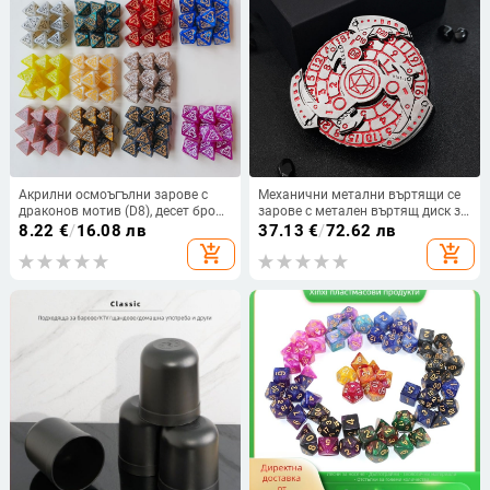
Акрилни осмоъгълни зарове с
Механични метални въртящи се
драконов мотив (D8), десет броя
зарове с метален въртящ диск за
за Dungeons & Dragons
настолни игри Dungeons &
8.22
€
/
16.08 лв
37.13
€
/
72.62 лв
Dragons и Ктулху
add_shopping_cart
add_shopping_cart