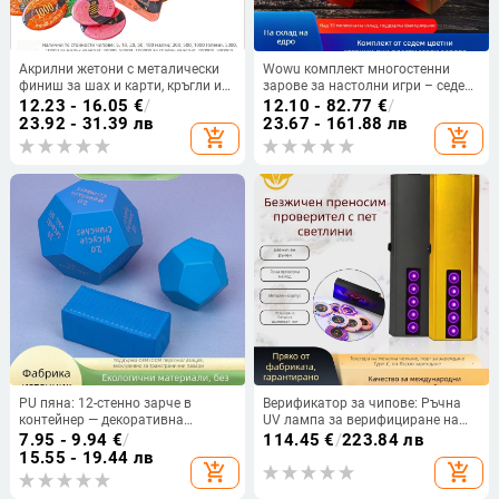
Акрилни жетони с металически
Wowu комплект многостенни
финиш за шах и карти, кръгли и
зарове за настолни игри – седем
квадратни форми,
D20 зарчета от изкуствен камък
12.23 - 16.05
€
/
12.10 - 82.77
€
/
персонализируеми, марка Joie
котешко око, персонализируеми
23.92 - 31.39 лв
23.67 - 161.88 лв
add_shopping_cart
add_shopping_cart
casino/qiao yu
PU пяна: 12-стенно зарче в
Верификатор за чипове: Ръчна
контейнер — декоративна
UV лампа за верифициране на
играчка за облекчаване на
антифалшифициращи чипове, 5
7.95 - 9.94
€
/
114.45
€
/
223.84 лв
стреса
LED, алуминиево тяло
15.55 - 19.44 лв
add_shopping_cart
add_shopping_cart