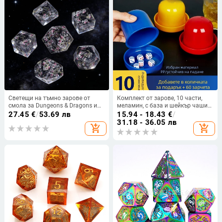
Светещи на тъмно зарове от
Комплект от зарове, 10 части,
смола за Dungeons & Dragons и
меламин, с база и шейкър чаши
Call of Cthulhu – Големи настолни
за бар
27.45
€
/
53.69 лв
15.94 - 18.43
€
/
зарове
31.18 - 36.05 лв
add_shopping_cart
add_shopping_cart