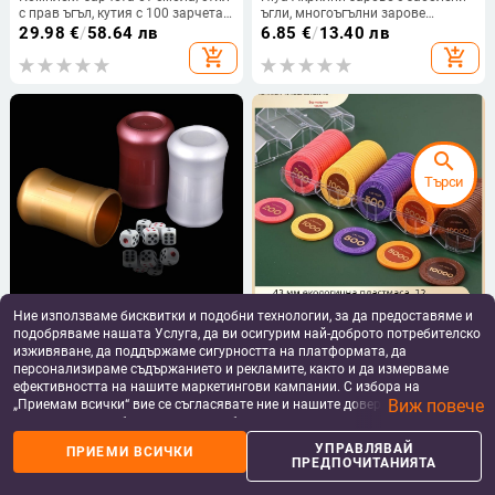
с прав ъгъл, кутия с 100 зарчета,
ъгли, многоъгълни зарове
персонализируеми
4/6/8/10/12/20 лица,
29.98
€
/
58.64 лв
6.85
€
/
13.40 лв
персонализирани за настолни
add_shopping_cart
add_shopping_cart
игри и игри с карти
search
Търси
Ние използваме бисквитки и подобни технологии, за да предоставяме и
Шейкър за зарове за бар и KTV,
Пластмасови чипове за покер,
подобряваме нашата Услуга, да ви осигурим най-доброто потребителско
PP пластмаса, стил филет,
мађонг и игрални зали; 43 мм,
изживяване, да поддържаме сигурността на платформата, да
персонализирано лого, опаковка
комплект от 12 цвята; чипове за
6.97 - 7.18
€
/
9.79 - 10.13
€
/
персонализираме съдържанието и рекламите, както и да измерваме
100 бр.
забавление и награди
13.63 - 14.04 лв
19.15 - 19.81 лв
add_shopping_cart
add_shopping_cart
ефективността на нашите маркетингови кампании. С избора на
Виж повече
„Приемам всички“ вие се съгласявате ние и нашите доверени партньори
да съхраняваме бисквитки и подобни технологии на вашето устройство
за рекламни и аналитични цели. Можете по всяко време да управлявате
УПРАВЛЯВАЙ
ПРИЕМИ ВСИЧКИ
home
apps
shopping_basket
person
своите предпочитания, като натиснете „Управлявай предпочитанията“.
ПРЕДПОЧИТАНИЯТА
За повече информация, моля, вижте нашата
Политика за защита на
Начало
Категории
Кошница
Профил
данните
.