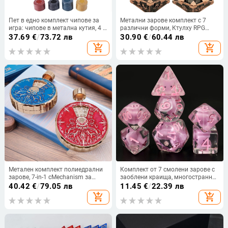
Пет в едно комплект чипове за
Метални зарове комплект с 7
игра: чипове в метална кутия, 4 г
различни форми, Ктулху RPG
чипове, покер настолна
зарове за D&D и настолни игри
37.69
€
/
73.72 лв
30.90
€
/
60.44 лв
подложка и комплект чипове за
add_shopping_cart
add_shopping_cart
дилъра.
Метален комплект полиедрални
Комплект от 7 смолени зарове с
зарове, 7-in-1 сMechanism за
заоблени краища, многостранни,
натискане и завъртане, за
300 броя в кутия за настолни
40.42
€
/
79.05 лв
11.45
€
/
22.39 лв
настолни RPG и Dungeons &
игри
add_shopping_cart
add_shopping_cart
Dragons