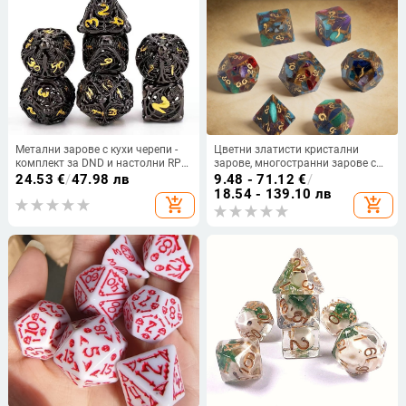
Метални зарове с кухи черепи -
Цветни златисти кристални
комплект за DND и настолни RPG
зарове, многостранни зарове с
игри, многостранни зарове, 100
гравирани цифри за Dungeons &
24.53
€
/
47.98 лв
9.48 - 71.12
€
/
броя
Dragons, комплект от 7 броя, Z02
18.54 - 139.10 лв
add_shopping_cart
add_shopping_cart