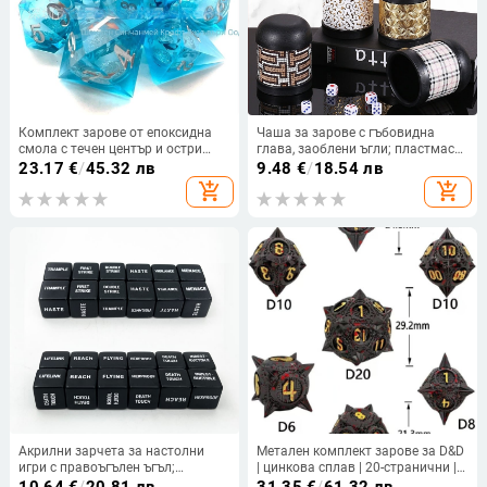
Комплект зарове от епоксидна
Чаша за зарове с гъбовидна
смола с течен център и остри
глава, заоблени ъгли; пластмаса
ръбове, 20-странни полигонални
и кожа; кутия от 100 броя
23.17
€
/
45.32 лв
9.48
€
/
18.54 лв
зарове, персонализиране на
add_shopping_cart
add_shopping_cart
производството, за шах и игри с
карти
Акрилни зарчета за настолни
Метален комплект зарове за D&D
игри с правоъгълен ъгъл;
| цинкова сплав | 20-странични |
персонализация налична;
Xincheng | 100 броя | възможност
10.64
€
/
20.81 лв
31.35
€
/
61.32 лв