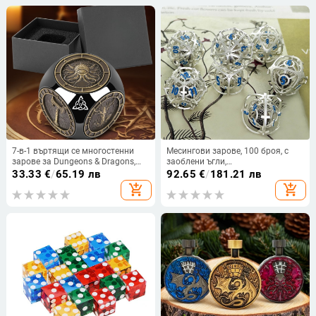
7-в-1 въртящи се многостенни
Месингови зарове, 100 броя, с
зарове за Dungeons & Dragons,
заоблени ъгли,
метални настолни RPG зарове за
персонализируеми
33.33
€
/
65.19 лв
92.65
€
/
181.21 лв
облекчаване на стреса
add_shopping_cart
add_shopping_cart