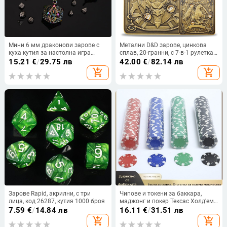
Мини 6 мм драконови зарове с
Метални D&D зарове, цинкова
куха кутия за настолна игра
сплав, 20-гранни, с 7-в-1 рулетка,
Dungeons & Dragons
персонализация по поръчка
15.21
€
/
29.75 лв
42.00
€
/
82.14 лв
add_shopping_cart
add_shopping_cart
Зарове Rapid, акрилни, с три
Чипове и токени за баккара,
лица, код 26287, кутия 1000 броя
маджонг и покер Тексас Холд'ем
— PS материал, диаметър 40 мм,
7.59
€
/
14.84 лв
16.11
€
/
31.51 лв
дебелина 3,1 мм, 100 бр., цветни
add_shopping_cart
add_shopping_cart