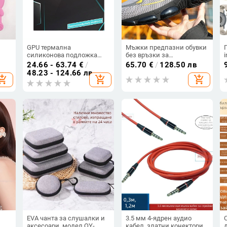
GPU термална
Мъжки предпазни обувки
силиконова подложка
без връзки за
TEUCER/Zero Family –
презгранични условия,
24.66 - 63.74
€
/
65.70
€
/
128.50 лв
а
силикон, висока
лениво въртящи се
48.23 - 124.66 лв
hopping_cart
add_shopping_cart
add_shopping_cart
кон;
огнеустойчивост,
предпазни обувки с
персонализирана
копчета, устойчиви на
обработка, възможност за
износване обувки, леки
частна марка
предпазни обувки с
плетена подметка
EVA чанта за слушалки и
3.5 мм 4-ядрен аудио
аксесоари, модел QY-
кабел, златни конектори,