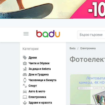
menu
Badu
Електроника
Категории
Фотоелек
local_offer
Дрехи
business_center
Чанти и Обувки
child_friendly
За деца и бебета
weekend
Дом и Градина
watch
Часовници и Бижута
fitness_center
Спорт
directions_car
Авто & мото
laptop
Електроника
spa
Здраве и красота