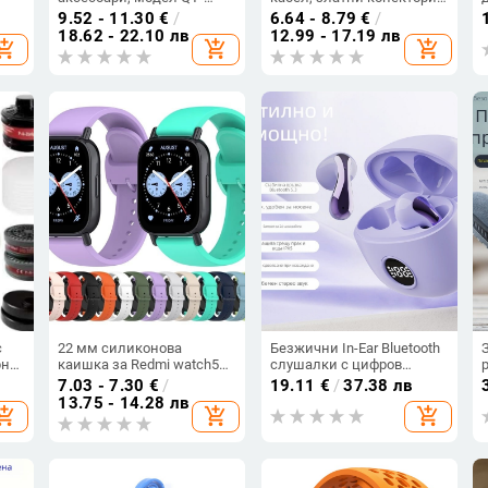
о и
100023, изработка: горещо
гола медна сърцевина, за
9.52 - 11.30
€
/
6.64 - 8.79
€
/
укс
пресоване и шиене,
цифрови устройства
18.62 - 22.10 лв
12.99 - 17.19 лв
hopping_cart
add_shopping_cart
add_shopping_cart
носещ капацитет 5,
предназначена за
слушалки, кабели,
зарядни и преносим хард
диск
с
22 мм силиконова
Безжични In-Ear Bluetooth
рна
каишка за Redmi watch5
слушалки с цифров
а
Lite, резервна каишка за
дисплей, ниска
7.03 - 7.30
€
/
19.11
€
/
37.38 лв
Redmi 5 Lite на склад
латентност за гейминг, 4–
13.75 - 14.28 лв
hopping_cart
add_shopping_cart
add_shopping_cart
8 ч. работа, Bluetooth 5.3