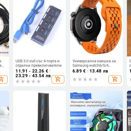
а
USB 3.0 хъб със 4 порта и
Универсална каишка за
а
отделни превключватели
Samsung watch6/5/4
30
Huawei GT4 18/20/22 мм,
11.91 - 22.26
€
/
6.89
€
/
13.48 лв
дишаща силиконова
23.29 - 43.54 лв
hopping_cart
add_shopping_cart
add_shopping_cart
каишка