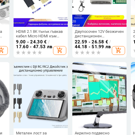
а
HDMI 2.1 8K тънък гъвкав
Двупосочен 12V безжичен
кабел Micro HDMI към
дистанционен
MP
стандартен HDMI, 3 м,
превключвател —
9.00 - 24.30
€
/
22.59 - 26.58
€
/
позлатени контакти
комплект за управление
17.60 - 47.53 лв
44.18 - 51.99 лв
hopping_cart
add_shopping_cart
add_shopping_cart
на DC мотор,
електромагнитна клапа,
осветление и управление
на порти (напред/назад)
ци
Метален лост за
Акрилно подвесно