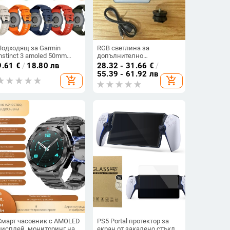
Подходящ за Garmin
RGB светлина за
instinct 3 amoled 50mm
допълнително
официална силиконова
осветление, портативна
9.61
€
/
18.80 лв
28.32 - 31.66
€
/
каишка Instinct 3
джобна LED лампа за
55.39 - 61.92 лв
add_shopping_cart
add_shopping_cart
мобилен телефон и
безогледална камера, за
влогове и снимки
Смарт часовник с AMOLED
PS5 Portal протектор за
дисплей, мониторинг на
екран от закалено стъкло