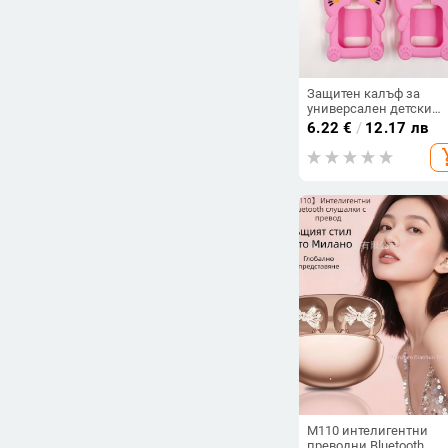
Защитен калъф за
универсален детски
смарт часовник с
6.22
€
/
12.17 лв
силиконова висулка з
add_s
врата (материал: сили
модел: универсален;
тегло: 0,05)
M110 интелигентни
преводни Bluetooth