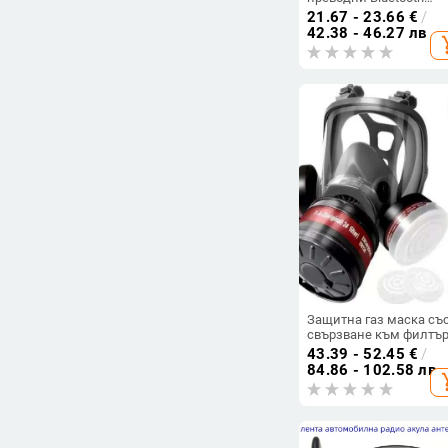
слушалки с клип за ух
21.67 - 23.66
€
/
диамантено копче — л
42.38 - 46.27 лв
add_s
и спортен стил, DIY
аксесоари
Защитна газ маска съ
свързване към филтъ
канистра, двупосчна з
43.39 - 52.45
€
/
пръскане, химикали и
84.86 - 102.58 лв
add_s
прах, дизайн с три
интерфейса