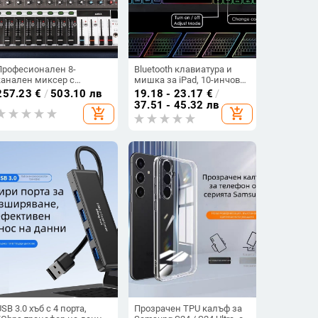
Професионален 8-
Bluetooth клавиатура и
канален миксер с
мишка за iPad, 10-инчов
реверберация и
таблет, RGB подсветка
257.23
€
/
503.10 лв
19.18 - 23.17
€
/
еквалайзер, USB и
37.51 - 45.32 лв
add_shopping_cart
add_shopping_cart
Bluetooth за сцена и KTV,
7-полосен еквалайзер
USB 3.0 хъб с 4 порта,
Прозрачен TPU калъф за