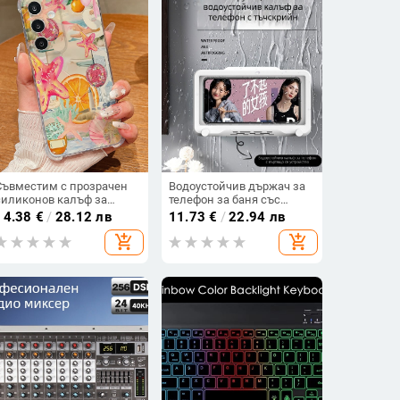
Съвместим с прозрачен
Водоустойчив държач за
силиконов калъф за
телефон за баня със
телефон Samsung S25
въртяща се стойка, стенен
14.38
€
/
28.12 лв
11.73
€
/
22.94 лв
Ultra, персонализиран
монтаж, пластмасов
add_shopping_cart
add_shopping_cart
рисуван дизайн за S24 FE
и защитен калъф A55 5G.