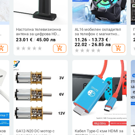
Настолна телевизионна
AL16 мобилен охладител
антена за цифрова HD
за телефон с магнитно
телевизия със USB
закрепване, три скорости,
23.01
€
/
45.00 лв
11.26 - 13.73
€
/
усилвател за по-широк
безжично зареждане,
22.02 - 26.85 лв
hopping_cart
add_shopping_cart
add_shopping_cart
обхват
USB-C
жов
GA12-N20 DC мотор с
Кабел Type-C към HDMI за