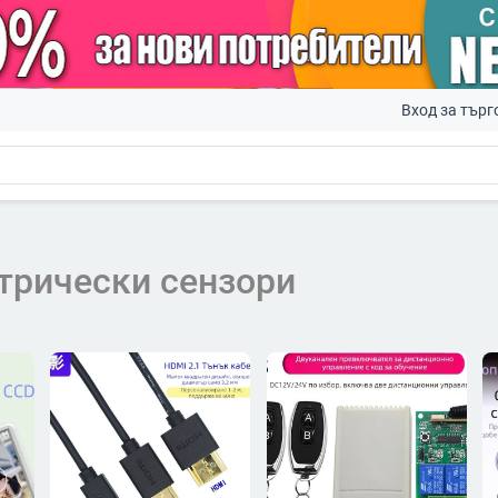
Вход за търг
трически сензори