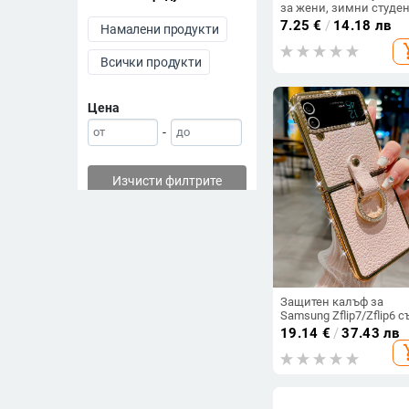
за жени, зимни студен
дейности на открито,
7.25
€
/
14.18 лв
Намалени продукти
плюшени наушници,
add_s
ветроустойчиви, студе
Всички продукти
мъжки плюшени
наушници
Цена
-
Изчисти филтрите
Защитен калъф за
Samsung Zflip7/Zflip6 с
2-в-1 луксозен дизайн,
19.14
€
/
37.43 лв
изкуствена кожа и
add_s
електроплакиране