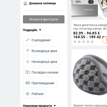
pets
Домашни любимци
Изчисти филтрите
Умна дигитална камер
със плъзгащ капак, 4K
arrow_drop_down
Подредба
видеозапис, CMOS 20 
82.09 - 96.85
€
/
сензор, 16x оптично
160.55 - 189.42 лв
compare_arrows
add_s
увеличение, 2,8-инчов
Съвпадение
LCD
arrow_upward
Възходяща цена
arrow_downward
Низходяща цена
drive_folder_upload
Последно качени
visibility
Преглеждания
star_half
Рейтинг
arrow_drop_down
Зимни топли наушни
Намалени продукти