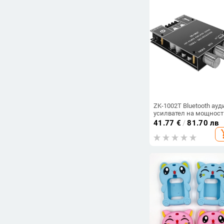
ZK-1002T Bluetooth ауд
усилвател на мощност
модул 100W * 2
41.77
€
/
81.70 лв
високочестотни
add_s
регулиращи субуфера
двуканален стерео