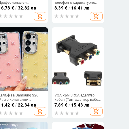
Професионален
телефон с карикатурно
високочестотен драйвер
кученце, ръчна изработка,
16.78
€
/
32.82 лв
8.39
€
/
16.41 лв
за сценично аудио —
смола, PVC въже,
add_shopping_cart
add_shopping_cart
диафрагма: титанов
пластмасова катарама,
филм; корпус: нова
унисекс
пластмаса и желязо
Калъф за Samsung S26
VGA към 3RCA адаптер
Ultra с кристални
кабел (Тип: адаптер кабел;
блестящи камъни A17,
Интерфейс: VGA; Брой
11.42
€
/
22.34 лв
7.89
€
/
15.43 лв
A57IMD Aurora Bow и
гнезда: единични; Марка:
add_shopping_cart
add_shopping_cart
S24FE, защита от падане
Neutral)