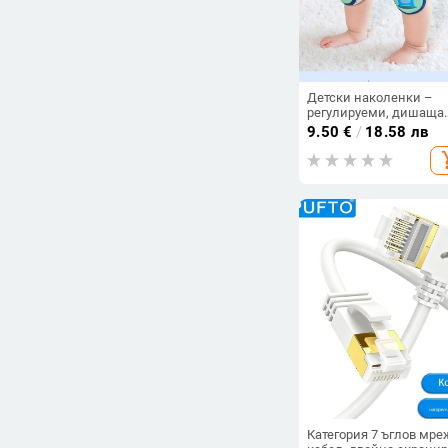
Детски наколенки –
регулируеми, дишаща
мрежа, нехлъзгащи,
9.50
€
/
18.58 лв
защита за лактите,
add_s
найлонов плат
Категория 7 ъглов мре