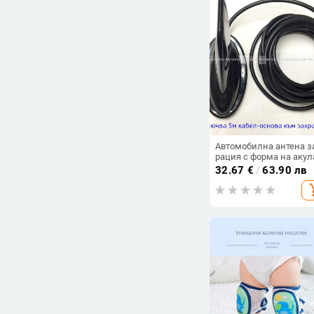
Автомобилна антена з
рация с форма на акул
(Честотен обхват 144/4
32.67
€
/
63.90 лв
MHz, Обхват 3–5 км,
add_s
Импеданс 50 Ω)