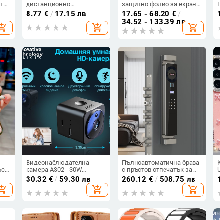
ти,
дистанционно
защитно фолио за екран
управление DJI
против синя светлина за
8.77
€
/
17.15 лв
17.65 - 68.20
€
/
RC/RC2/RC Pro/RC N1/N2,
настолен компютър 12–
34.52 - 133.39 лв
hopping_cart
add_shopping_cart
add_shopping_cart
ни
LKTOP YG-LKT,
27 инча, лесен монтаж
алуминиева сплав
Видеонаблюдателна
Пълноавтоматична брава
ъс
камера AS02 - 30W
с пръстов отпечатък за
пиксели, TF карта, 180
входна врата, електронна
30.32
€
/
59.30 лв
260.12
€
/
508.75 лв
минути живот на
парола, видеопоглед и
hopping_cart
add_shopping_cart
add_shopping_cart
батерията, Видео и
видео домофон
снимки