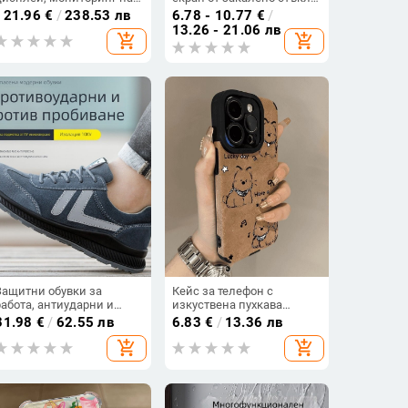
сърдечната честота,
- 0,25 мм, 100%
121.96
€
/
238.53 лв
6.78 - 10.77
€
/
кръвното налягане,
прозрачност, съвместим
13.26 - 21.06 лв
add_shopping_cart
add_shopping_cart
кислород в кръвта и
с PS5 Portal, OEM
следене на съня; живот
обработка
на батерията до 21 дни
Защитни обувки за
Кейс за телефон с
работа, антиударни и
изкуствена пухкава
антипробивни,
козина и плюшено
31.98
€
/
62.55 лв
6.83
€
/
13.36 лв
изолирани, велурена
кученце за iPhone 16 Pro
add_shopping_cart
add_shopping_cart
кожа, модел 3022
Max, 15/14/13 –
мультяшен стил