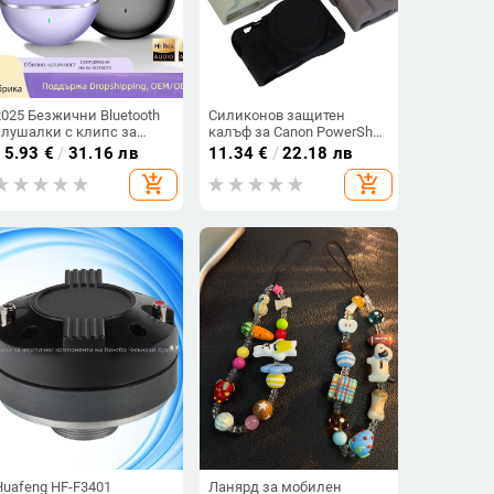
2025 Безжични Bluetooth
Силиконов защитен
слушалки с клипс за
калъф за Canon PowerShot
спорт, дълъг живот на
G7X Mark III – клъч стил,
15.93
€
/
31.16 лв
11.34
€
/
22.18 лв
батерията,
съвместим с G7X3,
add_shopping_cart
add_shopping_cart
шумопотискане,
вътрешна силиконова
висококачествен звук и
облицовка,
комфортно носене
износоустойчив корпус
Huafeng HF-F3401
Ланярд за мобилен