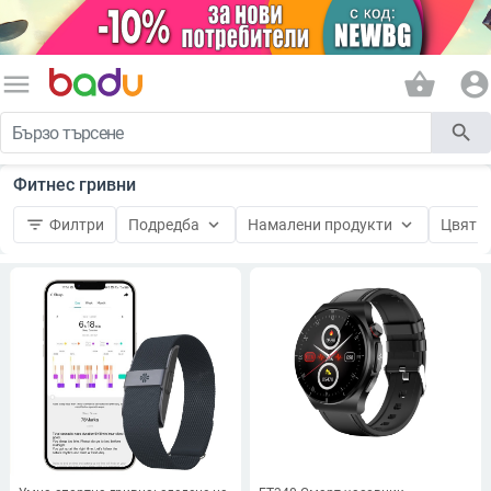
menu
shopping_basket
account_circle
search
Фитнес гривни
filter_list
keyboard_arrow_down
keyboard_arrow_down
keyboard_
Филтри
Подредба
Намалени продукти
Цвят