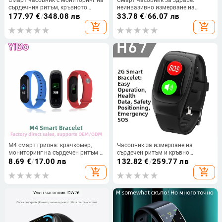
сърдечния ритъм, кръвното
неинвазивно измерване на
налягане, кислород в кръвта,
кръвна захар, кръвно налягане и
177.97
€
/
348.08 лв
33.78
€
/
66.07 лв
следене на съня и Bluetooth
пулс, мониторинг на съня и
add_shopping_cart
add_shopping_cart
обаждания
урична киселина/липиди (TFT
дисплей, алуминиев корпус,
безжично зареждане, до 7 дни
батерия, водоустойчив).
M4 смарт гривна: крачкомер,
Часовник за измерване на
мониторинг на сърдечен ритъм и
сърдечен ритъм и кръвно
кръвно налягане, следене на съня
налягане с GPS проследяване,
8.69
€
/
17.00 лв
132.82
€
/
259.77 лв
и кислород в кръвта, Bluetooth
просто управление с бутон —
add_shopping_cart
add_shopping_cart
обаждания, дистанционно
гривна за проследяване на
снимане, умни напомняния
възрастни