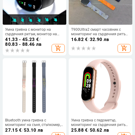
Умна гривна с монитор на
T900Ultra2 смарт часовник с
сърдечния ритъм, монитор на
мониторинг на сърдечния ритъм,
кръвното налягане, кръгъл
кръвното налягане, кръвния
41.33 - 45.23
€
/
16.82
€
/
32.90 лв
сензорен екран, водоустойчива,
кислород, следене на съня и
80.83 - 88.46 лв
add_shopping_cart
add_shopping_cart
Bluetooth
Bluetooth обаждания
Bluetooth умна гривна с
Умна гривна с педометър,
мониторинг на съня, стъпкомер,
мониторинг на сърдечния ритъм,
таймер за обратно отброяване и
мониторинг на съня,
27.15
€
/
53.10 лв
25.88
€
/
50.62 лв
аларма
водоустойчива до 30 м, TFT