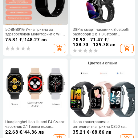
5C-BNB01G Умна гривна за
D8Pro смарт часовник Bluetooth
здравословен мониторинг с WiFi
разговори 2 в 1 Bluetooth
позициониране, грижа за
слушалки 2"
75.81
€
/
148.27 лв
70.93 - 71.47
€
/
възрастни и мониторинг на
138.73 - 139.78 лв
add_shopping_cart
add_shopping_cart
телесната температура
Huaqiangbei Нов Huami F4 Смарт
Нова трансгранична
часовник 2.1 Голям екран
интелигентна гривна QS50 за
Bluetooth Озвъняване Дишане
обаждания 1,47 инча, контрол на
22.68
€
/
44.36 лв
35.21
€
/
68.86 лв
Музика Пускане на пулс Спорт
пулса, кръвно налягане, музика,