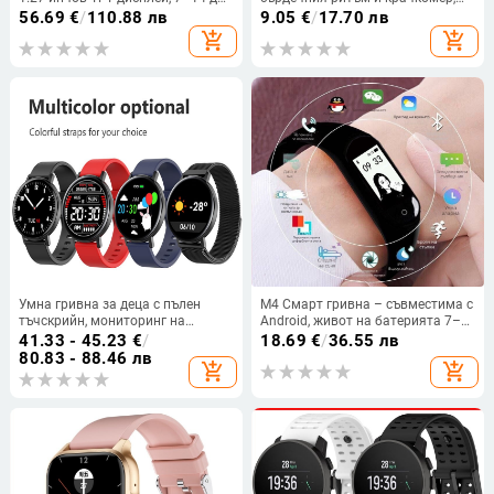
живот на батерията, мониторинг
Bluetooth известия, живот на
56.69
€
/
110.88 лв
9.05
€
/
17.70 лв
на сърдечната честота,
батерията 7–14 дни, алуминиев
add_shopping_cart
add_shopping_cart
мониторинг на кислород в
корпус
кръвта, измерване на кръвното
налягане
Умна гривна за деца с пълен
M4 Смарт гривна – съвместима с
тъчскрийн, мониторинг на
Android, живот на батерията 7–
сърдечен ритъм и кръвно
14 дни, TPU каишка, 32MB памет,
41.33 - 45.23
€
/
18.69
€
/
36.55 лв
налягане, водоустойчива,
Умно известяване
80.83 - 88.46 лв
add_shopping_cart
add_shopping_cart
Bluetooth, живот на батерията 7–
14 дни