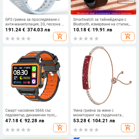
GPS гривна за проследяване с
Smartwatch за тийнейджъри с
анти-манипулация, 2G, геозона и
Bluetooth, измерване на стъпки,
система за управление на
мониторинг на сърдечен ритъм и
191.24
€
/
374.03 лв
10.18
€
/
19.91 лв
позиционирането
кръвно налягане, следене на съня
add_shopping_cart
add_shopping_cart
и кислород в кръвта; силиконова
каишка, пластмасов корпус
Смарт часовник S666 със
Умна гривна за жени с
педометър, динамичен пулс,
мониторинг на сърдечната
автоматично откриване през
честота, кислород в кръвта,
47.18
€
/
92.28 лв
53.28
€
/
104.21 лв
деня, Android съвместим, 7–14
проследяване на съня и
add_shopping_cart
add_shopping_cart
дни автономия
крачкомер, водоустойчива