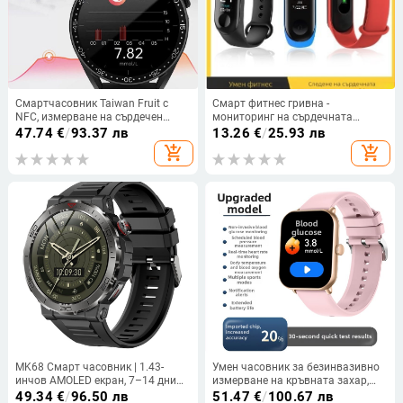
Смартчасовник Taiwan Fruit с
Смарт фитнес гривна -
NFC, измерване на сърдечен
мониторинг на сърдечната
ритъм, кръвно налягане,
честота, мониторинг на съня,
47.74
€
/
93.37 лв
13.26
€
/
25.93 лв
кислород в кръвта и мониторинг
преброяване на крачки,
add_shopping_cart
add_shopping_cart
на съня
измерване на кръвното налягане,
автономия 7–14 дни
MK68 Смарт часовник | 1.43-
Умен часовник за безинвазивно
инчов AMOLED екран, 7–14 дни
измерване на кръвната захар,
живот на батерията | Здравно
кръвното налягане, сърдечната
49.34
€
/
96.50 лв
51.47
€
/
100.67 лв