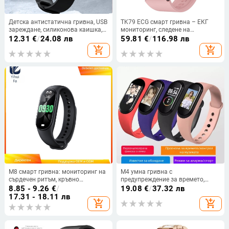
Детска антистатична гривна, USB
TK79 ECG смарт гривна – ЕКГ
зареждане, силиконова каишка,
мониторинг, следене на
90 mAh, живот на батерията 15–
сърдечния ритъм, следене на
12.31
€
/
24.08 лв
59.81
€
/
116.98 лв
21 дни, бутонно управление,
съня, отчитане на стъпките,
add_shopping_cart
add_shopping_cart
спортен дизайн
Android-съвместима
M8 смарт гривна: мониторинг на
M4 умна гривна с
сърдечен ритъм, кръвно
предупреждение за времето,
налягане, сън, крачкомер и
аларма, крачкомер, Bluetooth,
8.85 - 9.26
€
/
19.08
€
/
37.32 лв
кислород в кръвта
Android съвместим, живот на
17.31 - 18.11 лв
add_shopping_cart
add_shopping_cart
батерията 7–14 дни