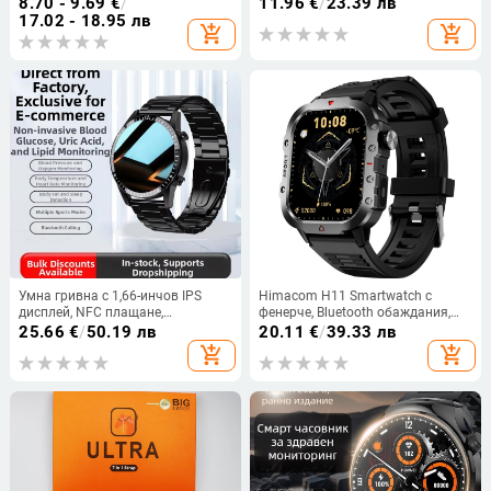
8.70 - 9.69
€
/
11.96
€
/
23.39 лв
мониторинг на SpO2 и
мониторинг на здравето и
17.02 - 18.95 лв
add_shopping_cart
add_shopping_cart
напомняния WeChat
управление на музика
Умна гривна с 1,66-инчов IPS
Himacom H11 Smartwatch с
дисплей, NFC плащане,
фенерче, Bluetooth обаждания,
мониторинг на сърдечния ритъм,
мониторинг на сърдечния ритъм
25.66
€
/
50.19 лв
20.11
€
/
39.33 лв
мониторинг на съня и измерване
и сън, отчитане на крачките,
add_shopping_cart
add_shopping_cart
на кислород в кръвта
Android съвместим