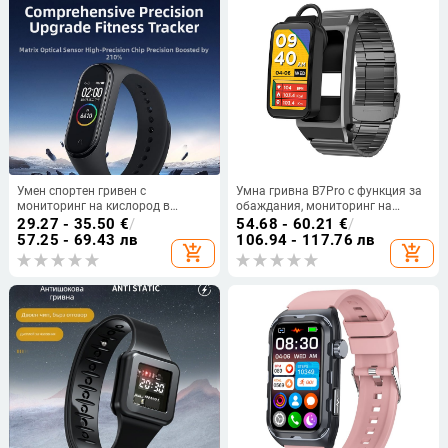
Умен спортен гривен с
Умна гривна B7Pro с функция за
мониторинг на кислород в
обаждания, мониторинг на
кръвта, измерване на сърдечен
сърдечен ритъм и кръвно
29.27 - 35.50
€
/
54.68 - 60.21
€
/
ритъм и кръвно налягане,
налягане, клавиатура за
57.25 - 69.43 лв
106.94 - 117.76 лв
add_shopping_cart
add_shopping_cart
проследяване на съня,
набиране, едно щракване за
водоустойчив, силиконова
свързване с телефонната книга,
каишка
поддръжка на няколко езика.