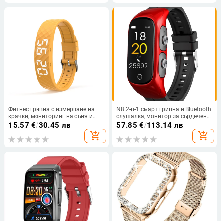
Фитнес гривна с измерване на
N8 2-в-1 смарт гривна и Bluetooth
крачки, мониторинг на съня и
слушалка, монитор за сърдечен
вибрационни известия с аларма,
ритъм, следене на съня, TFT
15.57
€
/
30.45 лв
57.85
€
/
113.14 лв
USB зареждане и батерия над 21
дисплей, корпус от титаниева
add_shopping_cart
add_shopping_cart
дни
сплав