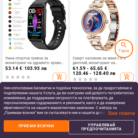
search
Търси
Умна спортна гривна за
Смарт часовник за жени с IPS
мониторинг на здравето: кръвна
дисплей, мониторинг на
захар, кислород в кръвта,
сърдечната честота, измерване
53.14
€
/
103.93 лв
61.59 - 65.65
€
/
динамично кръвно налягане,
на кислород в кръвта, следене на
120.46 - 128.40 лв
add_shopping_cart
add_shopping_cart
пикочна киселина и телесна
съня, водоустойчив
температура
Ние използваме бисквитки и подобни технологии, за да предоставяме и
подобряваме нашата Услуга, да ви осигурим най-доброто потребителско
изживяване, да поддържаме сигурността на платформата, да
персонализираме съдържанието и рекламите, както и да измерваме
ефективността на нашите маркетингови кампании. С избора на
Виж повече
„Приемам всички“ вие се съгласявате ние и нашите доверени партньори
да съхраняваме бисквитки и подобни технологии на вашето устройство
за рекламни и аналитични цели. Можете по всяко време да управлявате
УПРАВЛЯВАЙ
ПРИЕМИ ВСИЧКИ
своите предпочитания, като натиснете „Управлявай предпочитанията“.
ПРЕДПОЧИТАНИЯТА
За повече информация, моля, вижте нашата
Политика за защита на
данните
.