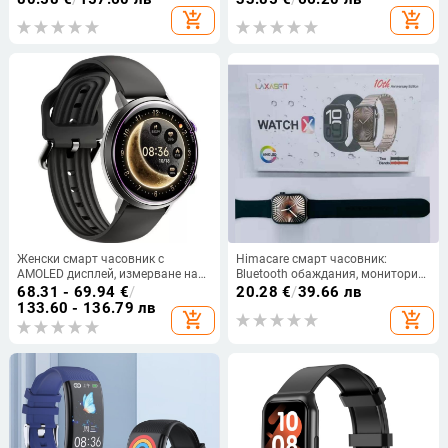
кислород в кръвта, Alexa гласово
кислород в кръвта и Bluetooth
add_shopping_cart
add_shopping_cart
управление, режим за множество
разговори
спортове, TFT дисплей
Женски смарт часовник с
Himacare смарт часовник:
AMOLED дисплей, измерване на
Bluetooth обаждания, мониторинг
сърдечната честота, кръвното
на сърдечния ритъм, следене на
68.31 - 69.94
€
/
20.28
€
/
39.66 лв
налягане, кислород в кръвта,
съня, крачкомер, безжично
133.60 - 136.79 лв
add_shopping_cart
add_shopping_cart
водоустойчивост 5ATM
зареждане