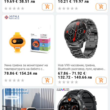
двойна каишка, монитор за
дизайн и смарт гривна:
19.69
€
/
38.51 лв
10.21
€
/
19.97 лв
кислород в кръвта и кръвното
крачкомер, мониторинг на
add_shopping_cart
add_shopping_cart
налягане, безжично зарядване,
сърдечния ритъм, кръвно
водоустойчив
налягане, проследяване на съня,
Bluetooth разговори
Умна гривна за мониторинг на
Нов V99 часовник, гривна,
температурата на бебето с
Bluetooth разговор, пулс, кръвно
AMOLED дисплей, силиконова
налягане, кръвен кислород,
78.86
€
/
154.24 лв
67.86 - 71.92
€
/
каишка, живот на батерията 7–
спорт, време, фенерче,
132.72 - 140.66 лв
add_shopping_cart
add_shopping_cart
14 дни, за деца
многофункционален, смарт