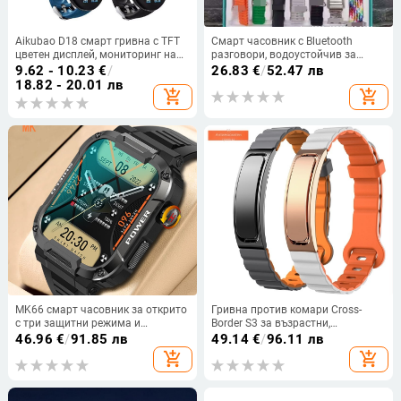
Aikubao D18 смарт гривна с TFT
Смарт часовник с Bluetooth
цветен дисплей, мониторинг на
разговори, водоустойчив за
сърдечния ритъм, следене на
ежедневна употреба, корпус от
9.62 - 10.23
€
/
26.83
€
/
52.47 лв
съня и педометър — пускана през
титиева сплав, безжично
18.82 - 20.01 лв
add_shopping_cart
add_shopping_cart
2023 г.
зареждане, мониторинг на
сърдечната честота и кислород в
кръвта
MK66 смарт часовник за открито
Гривна против комари Cross-
с три защитни режима и
Border S3 за възрастни,
измерване на крачки, сърдечен
мониторинг на здравето на
46.96
€
/
91.85 лв
49.14
€
/
96.11 лв
ритъм, кръвно налягане и
закрито и открито,
add_shopping_cart
add_shopping_cart
телесна температура
ароматерапевтични таблетки за
предотвратяване на ухапвания в
мултиспортен режим