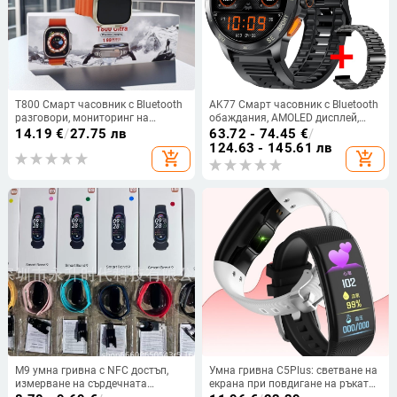
T800 Смарт часовник с Bluetooth
AK77 Смарт часовник с Bluetooth
разговори, мониторинг на
обаждания, AMOLED дисплей,
сърдечен ритъм и кислород в
живот на батерията 7–14 дни,
14.19
€
/
27.75 лв
63.72 - 74.45
€
/
кръвта, крачкомер, водоустойчив
магнитно зареждане,
124.63 - 145.61 лв
add_shopping_cart
add_shopping_cart
водоустойчив
M9 умна гривна с NFC достъп,
Умна гривна C5Plus: светване на
измерване на сърдечната
екрана при повдигане на ръката,
честота, кръвното налягане,
отчитане на крачки, мултиспорт