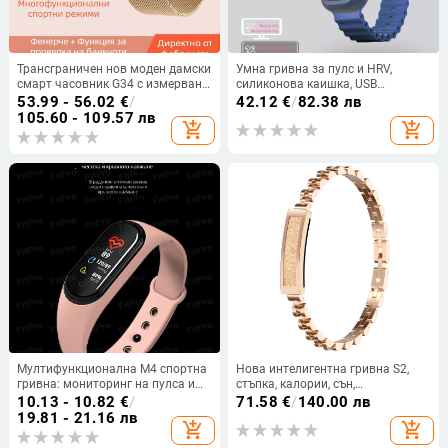
Трансграничен нов моден дамски
Умна гривна за пулс и HRV,
смарт часовник G34 с измерване
силиконова каишка, USB
на пулса, кръвно налягане,
зареждане, водоустойчива,
53.99 - 56.02
€
/
42.12
€
/
82.38 лв
кръвен кислород, Bluetooth,
батерия 300 mAh, тегло 132 g
105.60 - 109.57 лв
add_shopping_cart
add_shopping_cart
многофункционален модел
Мултифункционална M4 спортна
Нова интелигентна гривна S2,
гривна: мониторинг на пулса и
стъпка, калории, сън,
кръвното налягане, анализ на
наблюдение, режим на много
10.13 - 10.82
€
/
71.58
€
/
140.00 лв
съня, отчитане на стъпки, живот
упражнения, интелигентна
19.81 - 21.16 лв
add_shopping_cart
add_shopping_cart
на батерията 7–14 дни
гривна