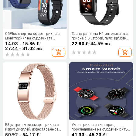
C5Plus спортна смарт гривна с
Трансгранична H1 интелигентна
мониторинг на сърдечната
гривна с Bluetooth, пулс, кръвен
честота, измерване на кръвното
кислород, мониторинг на
14.03 - 15.86
€
/
22.80
€
/
44.59 лв
налягане, кислород в кръвта,
здравето, броене на стъпки,
27.44 - 31.02 лв
add_shopping_cart
add_shopping_cart
следене на съня и преброяване
напомняне за обаждания
на крачките
B8 ултра тънка смарт гривна с
Умна гривна с тъч екран,
извит дисплей, известяване за
проследяване на сърдечен ритъм
повикване, крачкомер,
и кръвно налягане,
50.92 - 54.17
€
/
41.33 - 45.23
€
/