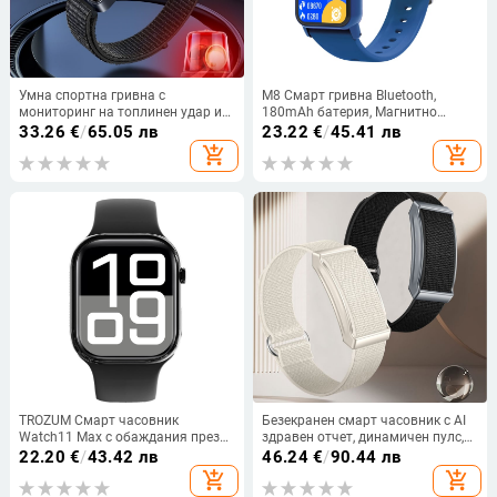
Умна спортна гривна с
M8 Смарт гривна Bluetooth,
мониторинг на топлинен удар и
180mAh батерия, Магнитно
телесна температура, силиконов
зареждане, водоустойчива за
33.26
€
/
65.05 лв
23.22
€
/
45.41 лв
ремък, TFT дисплей, живот на
ежедневна употреба, живот на
add_shopping_cart
add_shopping_cart
батерията до 21 дни
батерията под 7 дни
TROZUM Смарт часовник
Безекранен смарт часовник с AI
Watch11 Max с обаждания през
здравен отчет, динамичен пулс,
Bluetooth, измерване на сърдечен
над 21-дневен живот на
22.20
€
/
43.42 лв
46.24
€
/
90.44 лв
ритъм, крачкомер, проследяване
батерията, водоустойчив за
add_shopping_cart
add_shopping_cart
на съня, Android съвместим
открити спортове, магнитно