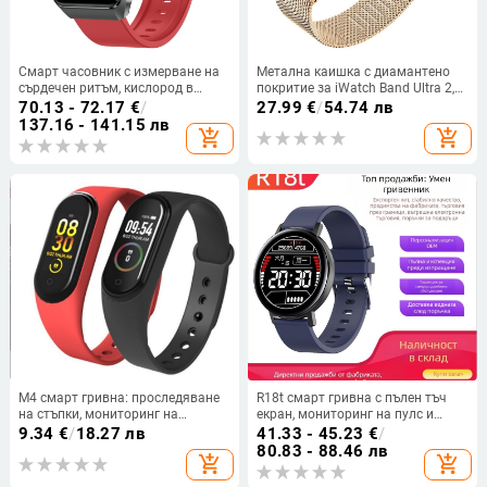
Смарт часовник с измерване на
Метална каишка с диамантено
сърдечен ритъм, кислород в
покритие за iWatch Band Ultra 2,
кръвта, кръвно налягане,
неръждаема стомана S
70.13 - 72.17
€
/
27.99
€
/
54.74 лв
мониторинг на съня и крачкомер
137.16 - 141.15 лв
add_shopping_cart
add_shopping_cart
(батерия 7–14 дни)
M4 смарт гривна: проследяване
R18t смарт гривна с пълен тъч
на стъпки, мониторинг на
екран, мониторинг на пулс и
сърдечния ритъм, анализ на
кръвно налягане, водоустойчива,
9.34
€
/
18.27 лв
41.33 - 45.23
€
/
съня, Bluetooth свързаност,
Bluetooth, живот на батерията 7–
80.83 - 88.46 лв
add_shopping_cart
add_shopping_cart
информационни известия
14 дни.