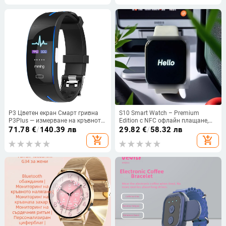
зареждане
P3 Цветен екран Смарт гривна
S10 Smart Watch – Premium
P3Plus — измерване на кръвното
Edition с NFC офлайн плащане,
налягане в реално време,
мониторинг на сърдечната
71.78
€
/
140.39 лв
29.82
€
/
58.32 лв
сърдечен ритъм, ЕКГ+ППГ,
честота, Bluetooth разговори,
add_shopping_cart
add_shopping_cart
телесна температура, грижа за
магнитно зареждане,
близки
водоустойчив