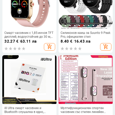
Смарт часовник с 1,85-инчов TFT
Силиконов каиш за Suunto 9 Peak
дисплей, водоустойчив до 30 м,
Pro, официален стил
мониторинг на сърдечния ритъм
32.27
€
/
63.11 лв
8.40
€
/
16.43 лв
и кръвното налягане и кислород
add_shopping_cart
add_shopping_cart
в кръвта, Bluetooth обаждания,
живот на батерията 7–14 дни
i8 Ultra смарт часовник и
Мултифункционален спортен
Bluetooth слушалка в едно,
часовник със стилен линейен