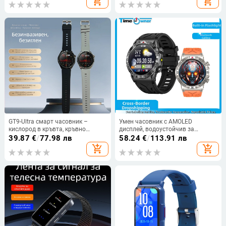
add_shopping_cart
add_shopping_cart
стъпки
GT9-Ultra смарт часовник –
Умен часовник с AMOLED
кислород в кръвта, кръвно
дисплей, водоустойчив за
налягане, сърдечна честота,
плуване, мониторинг на
39.87
€
/
77.98 лв
58.24
€
/
113.91 лв
Bluetooth обаждания, мониторинг
сърдечната честота, измерване
add_shopping_cart
add_shopping_cart
на съня
на кръвното налягане и кислород
в кръвта.