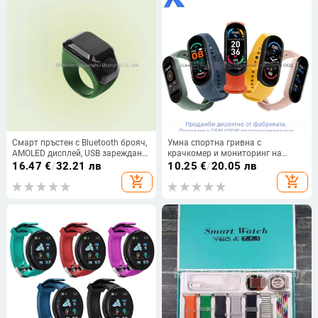
Смарт пръстен с Bluetooth брояч,
Умна спортна гривна с
AMOLED дисплей, USB зареждане,
крачкомер и мониторинг на
ABS каишка
сърцето, кръвното и кислород в
16.47
€
/
32.21 лв
10.25
€
/
20.05 лв
кръвта; силиконова каишка,
add_shopping_cart
add_shopping_cart
пластмасов корпус; безжично
свързване 5–10 м; батерия 100
mAh