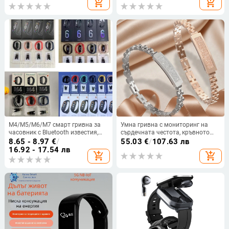
add_shopping_cart
add_shopping_cart
дисплей
M4/M5/M6/M7 смарт гривна за
Умна гривна с мониторинг на
часовник с Bluetooth известия,
сърдечната честота, кръвното
крачомер и мониторинг на
налягане, кръвния кислород и
8.65 - 8.97
€
/
55.03
€
/
107.63 лв
здравето, IPS дисплей, USB
анализ на съня, водоустойчива
16.92 - 17.54 лв
add_shopping_cart
add_shopping_cart
зареждане, силиконова лента