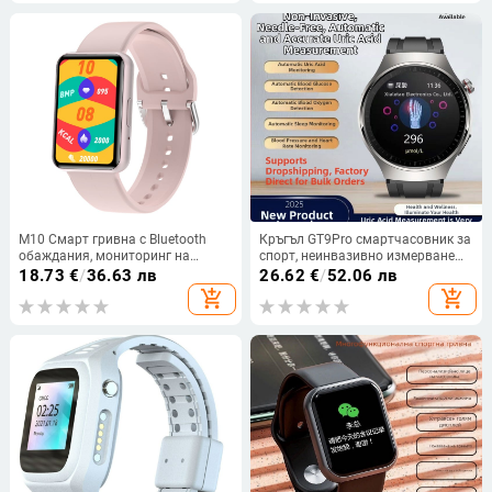
M10 Смарт гривна с Bluetooth
Кръгъл GT9Pro смартчасовник за
обаждания, мониторинг на
спорт, неинвазивно измерване
сърдечния ритъм, следене на
на кръвна захар и кръвно
18.73
€
/
36.63 лв
26.62
€
/
52.06 лв
съня и крачкомер — пълен
налягане, мониторинг на
add_shopping_cart
add_shopping_cart
сензорен екран
сърдечния ритъм, платежни
функции, спортна гривна