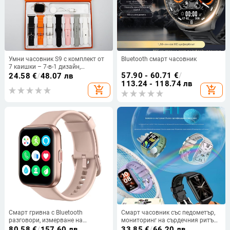
Умни часовник S9 с комплект от
Bluetooth смарт часовник
7 каишки – 7-в-1 дизайн,
измерване на сърдечната
57.90 - 60.71
€
/
24.58
€
/
48.07 лв
честота, кислород в кръвта,
113.24 - 118.74 лв
add_shopping_cart
add_shopping_cart
следене на съня, крачкомер,
безжично зареждане
Смарт гривна с Bluetooth
Смарт часовник със педометър,
разговори, измерване на
мониторинг на сърдечния ритъм,
сърдечната честота и нивото на
мониторинг на съня, детекция на
80.58
€
/
157.60 лв
33.85
€
/
66.20 лв