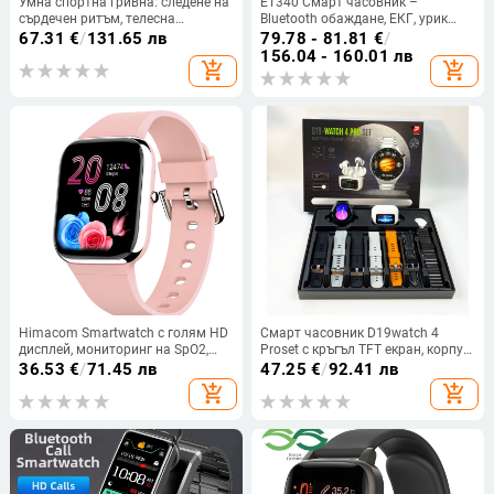
Умна спортна гривна: следене на
ET340 Смарт часовник –
сърдечен ритъм, телесна
Bluetooth обаждане, ЕКГ, урик
температура и кислород в
киселина, кръвни липиди,
67.31
€
/
131.65 лв
79.78 - 81.81
€
/
кръвта, мониторинг на съня;
водоустойчив
156.04 - 160.01 лв
add_shopping_cart
add_shopping_cart
батерия 7–14 дни
Himacom Smartwatch с голям HD
Смарт часовник D19watch 4
дисплей, мониторинг на SpO2,
Proset с кръгъл TFT екран, корпус
следене на съня и музикални
от титанова сплав, магнитно
36.53
€
/
71.45 лв
47.25
€
/
92.41 лв
известия за бизнес потребители
зареждане, мониторинг на
add_shopping_cart
add_shopping_cart
(Android съвместим; батерия под
сърдечната честота и крачкомер
7 дни; алуминиев корпус;
силиконова каишка; спортен
дизайн)